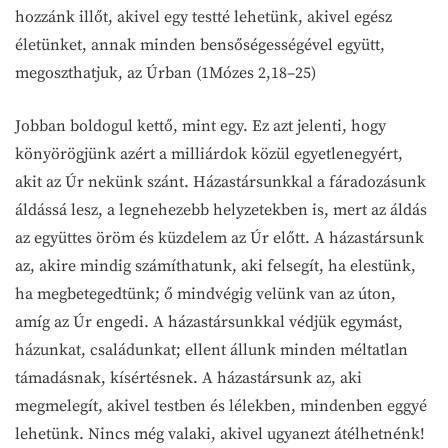
hozzánk illőt, akivel egy testté lehetünk, akivel egész
életünket, annak minden bensőségességével együtt,
megoszthatjuk, az Úrban (1Mózes 2,18–25)
Jobban boldogul kettő, mint egy. Ez azt jelenti, hogy
könyörögjünk azért a milliárdok közül egyetlenegyért,
akit az Úr nekünk szánt. Házastársunkkal a fáradozásunk
áldássá lesz, a legnehezebb helyzetekben is, mert az áldás
az együttes öröm és küzdelem az Úr előtt. A házastársunk
az, akire mindig számíthatunk, aki felsegít, ha elestünk,
ha megbetegedtünk; ő mindvégig velünk van az úton,
amíg az Úr engedi. A házastársunkkal védjük egymást,
házunkat, családunkat; ellent állunk minden méltatlan
támadásnak, kísértésnek. A házastársunk az, aki
megmelegít, akivel testben és lélekben, mindenben eggyé
lehetünk. Nincs még valaki, akivel ugyanezt átélhetnénk!