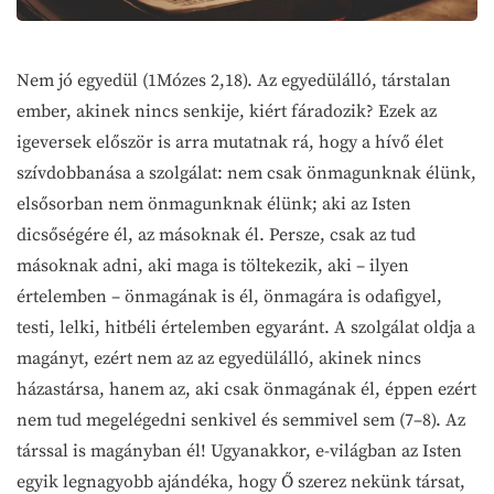
Nem jó egyedül (1Mózes 2,18). Az egyedülálló, társtalan
ember, akinek nincs senkije, kiért fáradozik? Ezek az
igeversek először is arra mutatnak rá, hogy a hívő élet
szívdobbanása a szolgálat: nem csak önmagunknak élünk,
elsősorban nem önmagunknak élünk; aki az Isten
dicsőségére él, az másoknak él. Persze, csak az tud
másoknak adni, aki maga is töltekezik, aki – ilyen
értelemben – önmagának is él, önmagára is odafigyel,
testi, lelki, hitbéli értelemben egyaránt. A szolgálat oldja a
magányt, ezért nem az az egyedülálló, akinek nincs
házastársa, hanem az, aki csak önmagának él, éppen ezért
nem tud megelégedni senkivel és semmivel sem (7–8). Az
társsal is magányban él! Ugyanakkor, e-világban az Isten
egyik legnagyobb ajándéka, hogy Ő szerez nekünk társat,