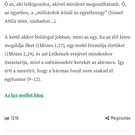
Ő az, aki lelkigondoz, akivel mindent megoszthatunk. Ő,
az egyetlen, a „milliárdok közül az egyetlenegy” (József
Attila után, szabadon…).
A kettő akkor boldogul jobban, mint az egy, ha az élő Isten
megáldja őket (1Mózes 1,27), egy testté formálja életüket
(1Mózes 2,24), és azt Lelkének erejével mindenkor
összetartja, mint a szénásszekér kerekét az abroncs. Így
érti a szentíró, hogy a hármas fonál nem szakad el
egyhamar (9–12).
Az Ige mellet blog
1219
Megosztás