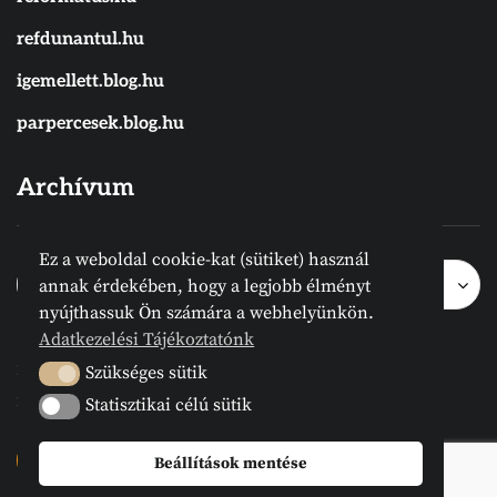
refdunantul.hu
igemellett.blog.hu
parpercesek.blog.hu
Archívum
Ez a weboldal cookie-kat (sütiket) használ
Archívum
Archívum
Hónap kijelölése
annak érdekében, hogy a legjobb élményt
nyújthassuk Ön számára a webhelyünkön.
Adatkezelési Tájékoztatónk
2024 © Megvanirva.hu - Minden jog
Szükséges sütik
Szükséges sütik
fenntartva.
Statisztikai célú sütik
Statisztikai célú sütik
Beállítások mentése