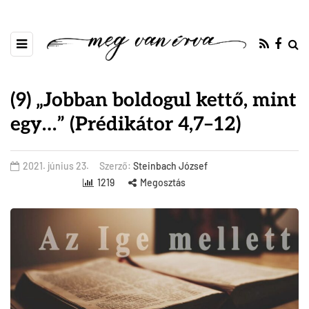
(9) „Jobban boldogul kettő, mint
egy…” (Prédikátor 4,7–12)
2021. június 23.
Szerző:
Steinbach József
1219
Megosztás