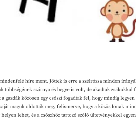
mindenfelé híre ment. Jöttek is erre a szélrózsa minden irán
k többségének szárnya és begye is volt, de akadtak zsákokkal fe
rt a gazdák közösen egy csőszt fogadtak fel, hogy mindig legyen 
saját maguk oldották meg, felismerve, hogy a közös lónak mindi
helyen lehet, és a csőszhöz tartozó szőlő ültetvényekkel egyen