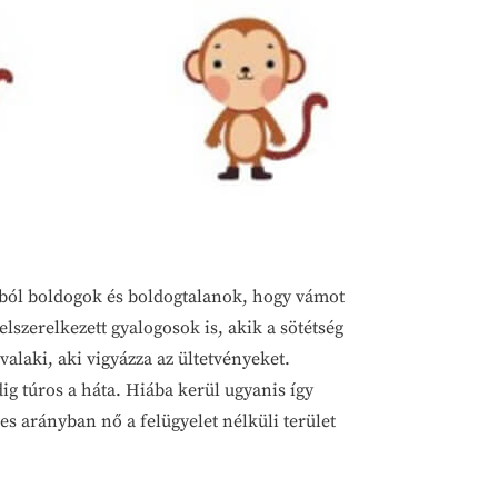
yából boldogok és boldogtalanok, hogy vámot
lszerelkezett gyalogosok is, akik a sötétség
valaki, aki vigyázza az ültetvényeket.
g túros a háta. Hiába kerül ugyanis így
es arányban nő a felügyelet nélküli terület