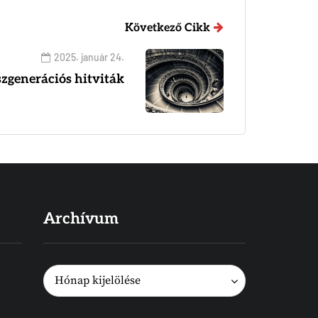
Következő Cikk
2025. január 24.
zgenerációs hitviták
Archívum
Archívum
Archívum
Hónap kijelölése