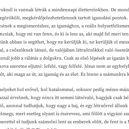
eknél is vannak létrák a mindennapi élettereinkben. De mondh
egörökölt, megkérdőjelezhetetlennek tartott igazodási pontok
nének a megismeréshez, az igazsághoz, a reális helyzetfelismer
áncsiak, hogy mi van fenn, és ki is lesz az, aki majd fel meri te
k abban is segíthet, hogy ne kerüljük ki, ne kerüljük el mess
, a csőszöknek látszó, de valójában létraőrzőkkel való összeütk
annál jobb a rálátás a dolgokra. Csak az első lépések az igazán 
ova szeretne eljutni: lefelé, vagy felfelé. Jézus nem az egyhel
, aki maga az út, az igazság és az élet. Ez lenne a számunkra ki
elyeket hol erővel, hol hatalommal, sokszor pedig mézes-mázas
zzal érvelnek, hogy nincs itt semmi látnivaló, hagyjuk csak bé
 elő, azonnal tudhatjuk, hogy nagy a baj, és egy létraőrrel állu
felmegy, mert esetleg olyant is észrevesz, ami fölött a vigyázó
merettel el tudjunk számolni lent az emberek előtt, de fent is a