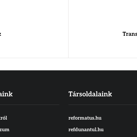
z
Trans
aink
Társoldalaink
ról
reformatus.hu
szum
refdunantul.hu