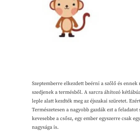
Szeptemberre elkezdett beérni a szőlő és ennek 
szedjenek a termésből. A sarcra áhítozó kétlábúa
leple alatt kezdték meg az éjszakai szüretet. Ezé
Természetesen a nagyobb gazdák ezt a feladatot 
kevesebbe a csősz, egy ember egyszerre csak egy 
nagysága is.