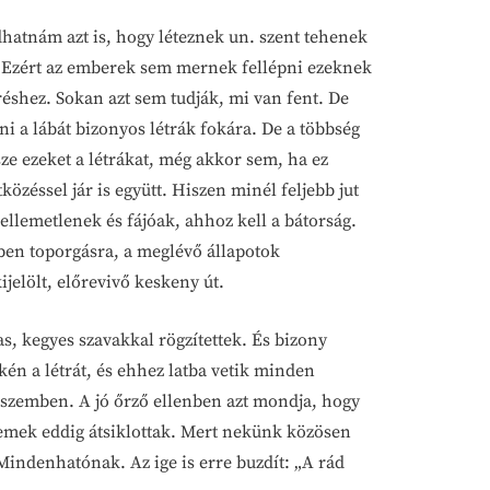
atnám azt is, hogy léteznek un. szent tehenek
. Ezért az emberek sem mernek fellépni ezeknek
éshez. Sokan azt sem tudják, mi van fent. De
nni a lábát bizonyos létrák fokára. De a többség
ze ezeket a létrákat, még akkor sem, ha ez
özéssel jár is együtt. Hiszen minél feljebb jut
kellemetlenek és fájóak, ahhoz kell a bátorság.
yben toporgásra, a meglévő állapotok
jelölt, előrevivő keskeny út.
, kegyes szavakkal rögzítettek. És bizony
kén a létrát, és ehhez latba vetik minden
nk szemben. A jó őrző ellenben azt mondja, hogy
 szemek eddig átsiklottak. Mert nekünk közösen
 Mindenhatónak. Az ige is erre buzdít: „A rád