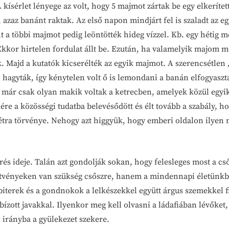
 kísérlet lényege az volt, hogy 5 majmot zártak be egy elkerített
zaz banánt raktak. Az első napon mindjárt fel is szaladt az eg
 a többi majmot pedig leöntötték hideg vízzel. Kb. egy hétig me
kkor hirtelen fordulat állt be. Ezután, ha valamelyik majom meg
 Majd a kutatók kicserélték az egyik majmot. A szerencsétlen „ú
 hagyták, így kénytelen volt ő is lemondani a banán elfogyasztá
 már csak olyan makik voltak a ketrecben, amelyek közül egyik
re a közösségi tudatba belevésődött és élt tovább a szabály, ho
létra törvénye. Nehogy azt higgyük, hogy emberi oldalon ilyen ni
és ideje. Talán azt gondolják sokan, hogy felesleges most a cs
ltetvényeken van szükség csőszre, hanem a mindennapi életünkb
sbiterek és a gondnokok a lelkészekkel együtt árgus szemekkel f
bízott javakkal. Ilyenkor meg kell olvasni a ládafiában lévőket
 irányba a gyülekezet szekere.