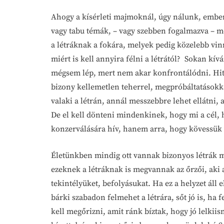
Ahogy a kísérleti majmoknál, úgy nálunk, ember
vagy tabu témák, – vagy szebben fogalmazva – m
a létráknak a fokára, melyek pedig közelebb vin
miért is kell annyira félni a létrától? Sokan kív
mégsem lép, mert nem akar konfrontálódni. Hitün
bizony kellemetlen teherrel, megpróbáltatásokkal
valaki a létrán, annál messzebbre lehet ellátni, 
De el kell dönteni mindenkinek, hogy mi a cél, h
konzerválására hív, hanem arra, hogy kövessük őt
Életünkben mindig ott vannak bizonyos létrák m
ezeknek a létráknak is megvannak az őrzői, aki a
tekintélyüket, befolyásukat. Ha ez a helyzet áll
bárki szabadon felmehet a létrára, sőt jó is, ha 
kell megőrizni, amit ránk bíztak, hogy jó lelkiis