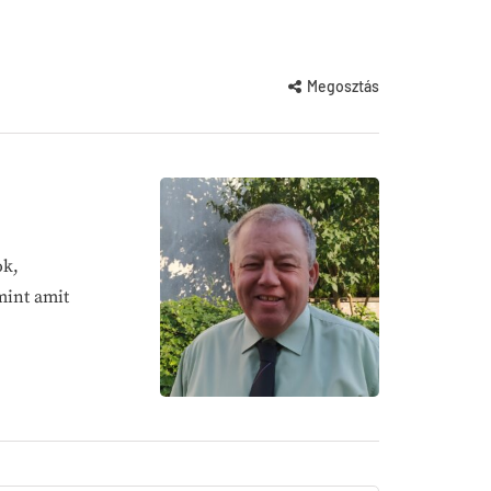
Megosztás
ok,
mint amit