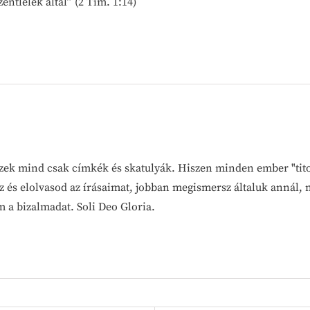
ntlélek által” (2 Tim. 1:14)
 Ezek mind csak címkék és skatulyák. Hiszen minden ember "tit
z és elolvasod az írásaimat, jobban megismersz általuk annál, 
a bizalmadat. Soli Deo Gloria.