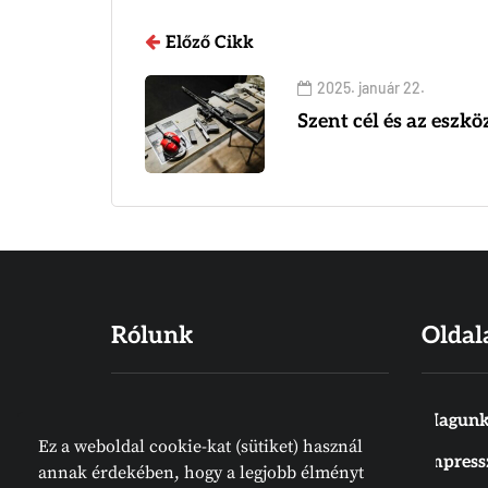
Előző Cikk
2025. január 22.
Szent cél és az eszkö
Rólunk
Oldal
Hiszünk abban, hogy a Biblia Isten
Magunk
Ez a weboldal cookie-kat (sütiket) használ
Igéje, amelyet emberek írtak
Impres
annak érdekében, hogy a legjobb élményt
ugyan, de nem emberektől jön.