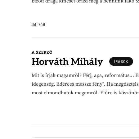
bízott drága kincset őrizd meg a bennünk lakó Sze
749
A SZERZŐ
Horváth Mihály
ÍRÁSOK
Mit is írjak magamról? Férj, apa, református...
idegenség, lidérces messze fény". Ha megtisztels
most elmondhatok magamról. Előre is köszönöm 