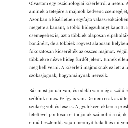
Olvastam egy pszichológiai kísérletről a neten. A
aminek a tetejére a majmok kedvenc csemegéjét, a
Azonban a kísérletben egyfajta válaszreakcióként
megette a banánt, a többi hidegzuhanyt kapott. E
csemegéhez is, azt a többiek alaposan elpáholták.
banánért, de a többiek rögvest alaposan helyben
fokozatosan kicserélték az összes majmot. Végül
többiekre nézve hideg fürdőt jelent. Ennek ellené
meg kell verni. A kísérleti majmoknak ez lett a 
szokásjognak, hagyománynak nevezik.
Bár most január van, és odébb van még a szőlő ér
szőlőnk sincs. Ez így is van. De nem csak az ü
szükség volt és lesz is. A gyülekezetekben a pre
leteltével pontosan el tudjanak számolni a rájuk 
elmúlt esztendő, vajon mennyit haladt és milyen