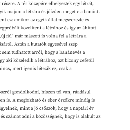
 részre. A tér közepére elhelyeztek egy létrát,
yik majom a létrára és jóízűen megette a banánt.
nt ez: amikor az egyik állat megszerezte és
próbált közelíteni a létrához és így az áhított
j fiú” már mászott is volna fel a létrára a
sáról. Aztán a kutatók egyesével szép
 sem tudhatott arról, hogy a banánevés a
gy aki közeledik a létrához, azt bizony cefetül
ncs, mert igenis létezik ez, csak a
őszről gondolkodni, hiszen tél van, ráadásul
en is. A megbízható és éber őrzőkre mindig is
igyelnek, mint a jó csőszök, hogy a naptári év
, és számot adni a közösségnek, hogy is alakult az