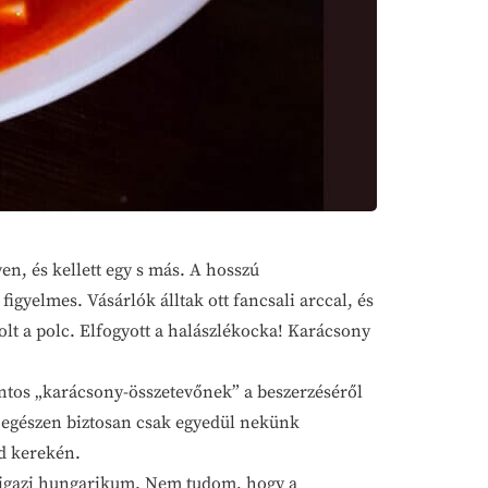
, és kellett egy s más. A hosszú
igyelmes. Vásárlók álltak ott fancsali arccal, és
volt a polc. Elfogyott a halászlékocka! Karácsony
ontos „karácsony-összetevőnek” a beszerzéséről
 egészen biztosan csak egyedül nekünk
ld kerekén.
at igazi hungarikum. Nem tudom, hogy a