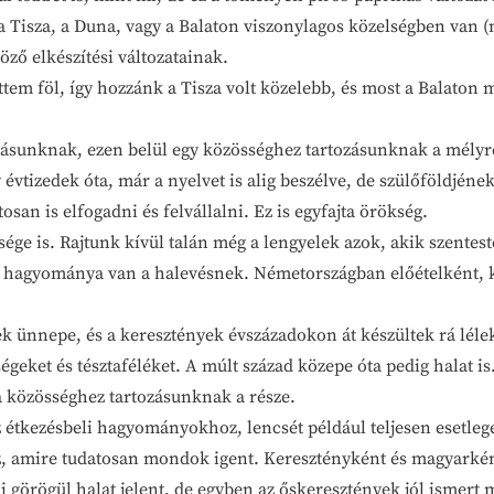
 Tisza, a Duna, vagy a Balaton viszonylagos közelségben van (
ző elkészítési változatainak.
em föl, így hozzánk a Tisza volt közelebb, és most a Balaton 
itásunknak, ezen belül egy közösséghez tartozásunknak a mély
évtizedek óta, már a nyelvet is alig beszélve, de szülőföldjén
san is elfogadni és felvállalni. Ez is egyfajta örökség.
ősége is. Rajtunk kívül talán még a lengyelek azok, akik szent
is hagyománya van a halevésnek. Németországban előételként, 
ek ünnepe, és a keresztények évszázadokon át készültek rá lélekb
geket és tésztaféléket. A múlt század közepe óta pedig halat is
 közösséghez tartozásunknak a része.
étkezésbeli hagyományokhoz, lencsét például teljesen esetlege
, amire tudatosan mondok igent. Keresztényként és magyarként
 görögül halat jelent, de egyben az őskeresztények jól ismert m