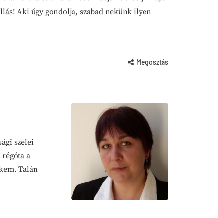
vallás! Aki úgy gondolja, szabad nekünk ilyen
Megosztás
ági szelei
 régóta a
ekem. Talán