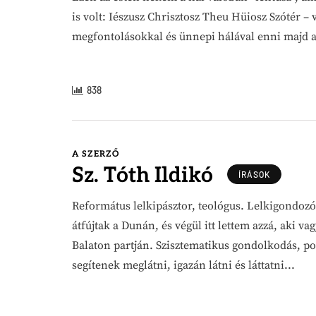
is volt: Iészusz Chrisztosz Theu Hüiosz Szótér – 
megfontolásokkal és ünnepi hálával enni majd a
838
A SZERZŐ
Sz. Tóth Ildikó
ÍRÁSOK
Református lelkipásztor, teológus. Lelkigondozó.
átfújtak a Dunán, és végül itt lettem azzá, aki 
Balaton partján. Szisztematikus gondolkodás, p
segítenek meglátni, igazán látni és láttatni...