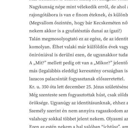
Nagykunság népe mint vélekedik erről, de ahol a
rajongótábora is van e finom éteknek, és különbö
(Megvallom őszintén, hogy bár Kecskeméten nőtt
nekem akkor is a gyufatésztás dunai az igazi!)
Talán megmosolyogtató ez az egész, de az ident
komolyan. Élhet valaki már külföldön évek vagy 
öniróniával is derülni ezen, de ugyanakkor tudato
A „Mit?” mellett pedig ott van a „Mikor?” jelent
más (legalábbis eleddig) keresztény országban 
lazacos palacsintát fogyasztanak előszeretettel.
Kr. u. 350 óta lett december 25. Jézus születésén
Még szenteste sem fogyasztottak húst, csak zöldsé
öröksége. Ugyanúgy az identitásunknak, ehhez a
Személy szerint én nem annyira ragaszkodom az 
valahogy sokkal többet jelent nekem. Olyasmi az
Ezen az estén nekem a hal valóban “ichtüsz”, ami