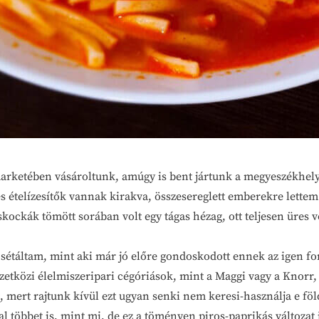
ketében vásároltunk, amúgy is bent jártunk a megyeszékhelyen
s ételízesítők vannak kirakva, összesereglett emberekre lettem f
skockák tömött sorában volt egy tágas hézag, ott teljesen üres 
 sétáltam, mint aki már jó előre gondoskodott ennek az igen f
tközi élelmiszeripari cégóriások, mint a Maggi vagy a Knorr,
, mert rajtunk kívül ezt ugyan senki nem keresi-használja e fö
al többet is, mint mi, de ez a töményen piros-paprikás változ