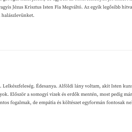
vagyis Jézus Krisztus Isten Fia Megváltó. Az egyik legősibb hit
 halászlevünket.
 Lelkészfeleség. Édesanya. Alföldi lány voltam, akit Isten kuns
vagyok. Először a somogyi vizek és erdők mentén, most pedig már
ontos fogalmak, de empátia és költészet egyformán fontosak n