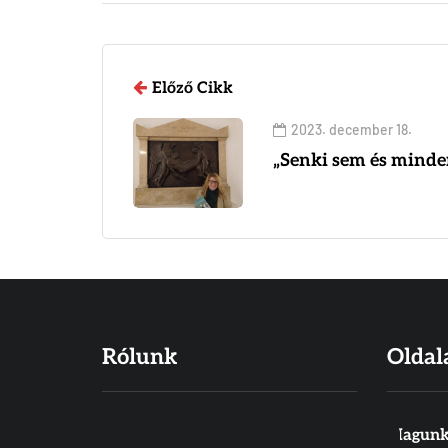
Előző Cikk
2023. december 18.
„Senki sem és minde
Rólunk
Oldal
Hiszünk abban, hogy a Biblia Isten
Magunk