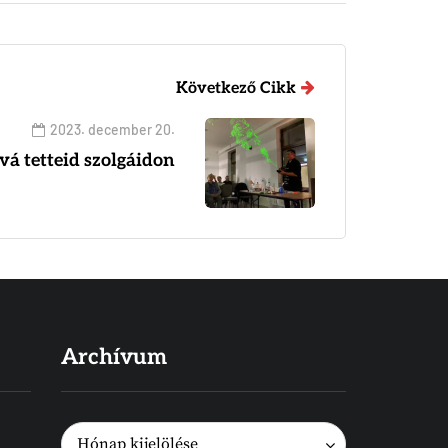
Következő Cikk
2023. december 20.
vá tetteid szolgáidon
Archívum
Archívum
Archívum
Hónap kijelölése