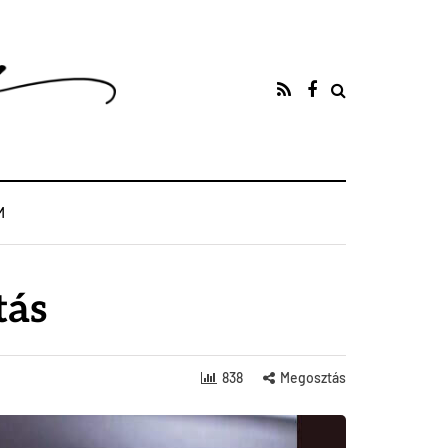
M
tás
838
Megosztás