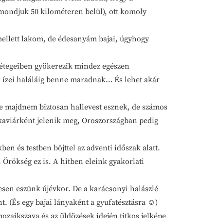
mondjuk 50 kilométeren belül), ott komoly
mellett lakom, de édesanyám bajai, úgyhogy
rétegeiben gyökerezik mindez egészen
ek ízei haláláig benne maradnak… És lehet akár
este majdnem biztosan hallevest esznek, de számos
kaviárként jelenik meg, Oroszországban pedig
en és testben böjttel az adventi időszak alatt.
. Örökség ez is. A hitben eleink gyakorlati
sen eszünk újévkor. De a karácsonyi halászlé
. (És egy bajai lányaként a gyufatésztásra ☺)
ozaikszava és az üldözések idején titkos jelképe