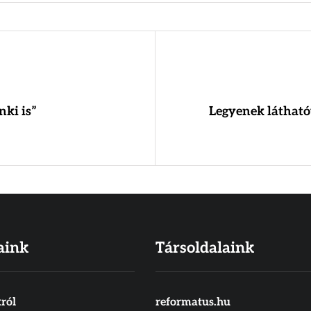
nki is”
Legyenek látható
aink
Társoldalaink
ról
reformatus.hu