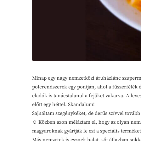
Minap egy nagy nemzetközi áruházlánc szupermar
polcrendszerek egy pontján, ahol a fűszerfélék é
eladók is tanácstalanul a fejüket vakarva. A leve
előtt egy héttel. Skandalum!
Sajnáltam szegénykéket, de derűs szívvel tovább
☺ Közben azon méláztam el, hogy az olyan nemze
magyaroknak gyártják le ezt a speciális terméket
Más nemzetek is esznek halat, sőt átlagban sokk