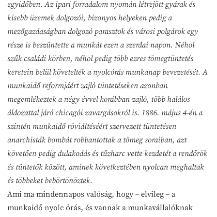
egyidőben. Az ipari forradalom nyomán létrejött gyárak és
kisebb üzemek dolgozói, bizonyos helyeken pedig a
mezőgazdaságban dolgozó parasztok és városi polgárok egy
része is beszüntette a munkát ezen a szerdai napon. Néhol
szűk családi körben, néhol pedig több ezres tömegtüntetés
keretein belül követelték a nyolcórás munkanap bevezetését. A
munkaidő reformjáért zajló tüntetéseken azonban
megemlékeztek a négy évvel korábban zajló, több halálos
áldozattal járó chicagói zavargásokról is. 1886. május 4-én a
szintén munkaidő rövidítéséért szervezett tüntetésen
anarchisták bombát robbantottak a tömeg soraiban, azt
követően pedig dulakodás és tűzharc vette kezdetét a rendőrök
és tüntetők között, aminek következtében nyolcan meghaltak
és többeket bebörtönöztek.
Ami ma mindennapos valóság, hogy – elvileg – a
munkaidő nyolc órás, és vannak a munkavállalóknak