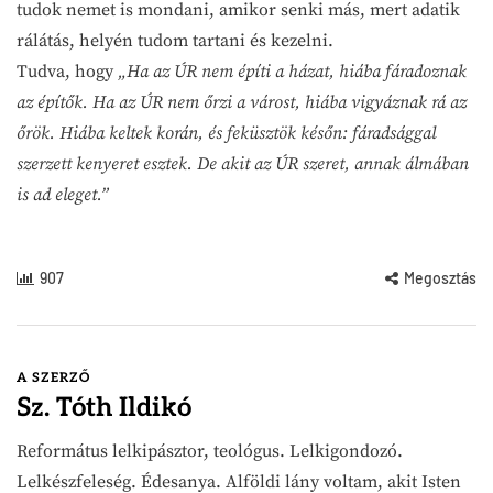
tudok nemet is mondani, amikor senki más, mert adatik
rálátás, helyén tudom tartani és kezelni.
Tudva, hogy
„Ha az ÚR nem építi a házat, hiába fáradoznak
az építők. Ha az ÚR nem őrzi a várost, hiába vigyáznak rá az
őrök. Hiába keltek korán, és feküsztök későn: fáradsággal
szerzett kenyeret esztek. De akit az ÚR szeret, annak álmában
is ad eleget.”
907
Megosztás
A SZERZŐ
Sz. Tóth Ildikó
Református lelkipásztor, teológus. Lelkigondozó.
Lelkészfeleség. Édesanya. Alföldi lány voltam, akit Isten