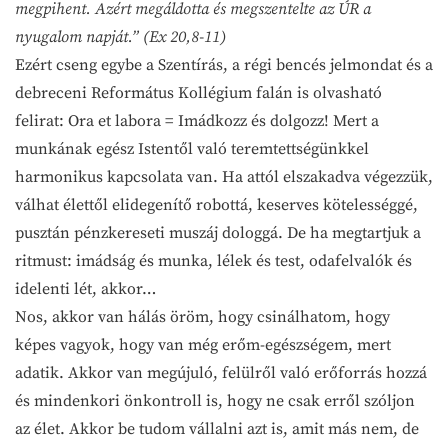
megpihent. Azért megáldotta és megszentelte az ÚR a
nyugalom napját.” (Ex 20,8-11)
Ezért cseng egybe a Szentírás, a régi bencés jelmondat és a
debreceni Református Kollégium falán is olvasható
felirat: Ora et labora = Imádkozz és dolgozz! Mert a
munkának egész Istentől való teremtettségünkkel
harmonikus kapcsolata van. Ha attól elszakadva végezzük,
válhat élettől elidegenítő robottá, keserves kötelességgé,
pusztán pénzkereseti muszáj dologgá. De ha megtartjuk a
ritmust: imádság és munka, lélek és test, odafelvalók és
idelenti lét, akkor…
Nos, akkor van hálás öröm, hogy csinálhatom, hogy
képes vagyok, hogy van még erőm-egészségem, mert
adatik. Akkor van megújuló, felülről való erőforrás hozzá
és mindenkori önkontroll is, hogy ne csak erről szóljon
az élet. Akkor be tudom vállalni azt is, amit más nem, de