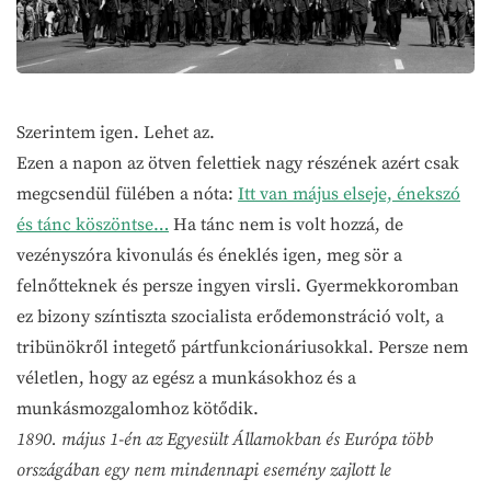
Szerintem igen. Lehet az.
Ezen a napon az ötven felettiek nagy részének azért csak
megcsendül fülében a nóta:
Itt van május elseje, énekszó
és tánc köszöntse…
Ha tánc nem is volt hozzá, de
vezényszóra kivonulás és éneklés igen, meg sör a
felnőtteknek és persze ingyen virsli. Gyermekkoromban
ez bizony színtiszta szocialista erődemonstráció volt, a
tribünökről integető pártfunkcionáriusokkal. Persze nem
véletlen, hogy az egész a munkásokhoz és a
munkásmozgalomhoz kötődik.
1890. május 1-én az Egyesült Államokban és Európa több
országában egy nem mindennapi esemény zajlott le