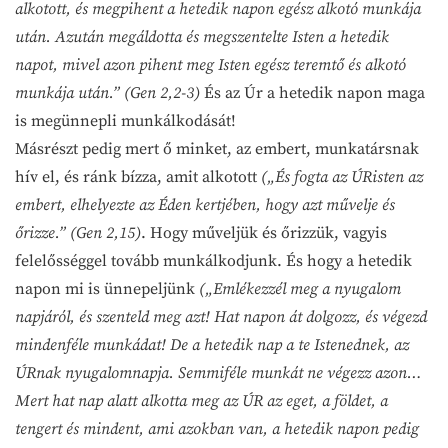
alkotott, és megpihent a hetedik napon egész alkotó munkája
után. Azután megáldotta és megszentelte Isten a hetedik
napot, mivel azon pihent meg Isten egész teremtő és alkotó
munkája után.” (Gen 2,2-3)
És az Úr a hetedik napon maga
is megünnepli munkálkodását!
Másrészt pedig mert ő minket, az embert, munkatársnak
hív el, és ránk bízza, amit alkotott
(„És fogta az ÚRisten az
embert, elhelyezte az Éden kertjében, hogy azt művelje és
őrizze.” (Gen 2,15)
. Hogy műveljük és őrizzük, vagyis
felelősséggel tovább munkálkodjunk. És hogy a hetedik
napon mi is ünnepeljünk
(„Emlékezzél meg a nyugalom
napjáról, és szenteld meg azt! Hat napon át dolgozz, és végezd
mindenféle munkádat! De a hetedik nap a te Istenednek, az
ÚRnak nyugalomnapja. Semmiféle munkát ne végezz azon…
Mert hat nap alatt alkotta meg az ÚR az eget, a földet, a
tengert és mindent, ami azokban van, a hetedik napon pedig