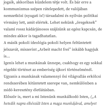
jogaik, akkoriban küzdelem tétje volt. És bár erre a
kommunizmus szépen rátelepedett, de valójában
nemzetközi (nyugati is!) társadalmi és nyilván politikai
vívmány lett, amit elértek. Lehet nekünk „öregeknek”
valami rossz kádárjánosos szájízünk az egész kapcsán, de
mindez akkor is tagadhatatlan.
A másik pokoli ideológia pokoli helyen feltüntetett
jelszavát, miszerint „Arbeit macht frei” inkább hagyjuk
is…
Igenis lehet a munkának ünnepe, csakhogy ez egy sokkal
régebbi történet az emberiség újkori történelménél.
Ugyanis a munkának valamennyi ősi világvallás erkölcsi
rendszerében kitüntetett szerepe van, nemkülönben a
zsidó-keresztény életlátásban.
Először is, mert a mi Istenünk munkálkodó Isten,
(„A
hetedik napra elkészült Isten a maga munkájával, amelyet