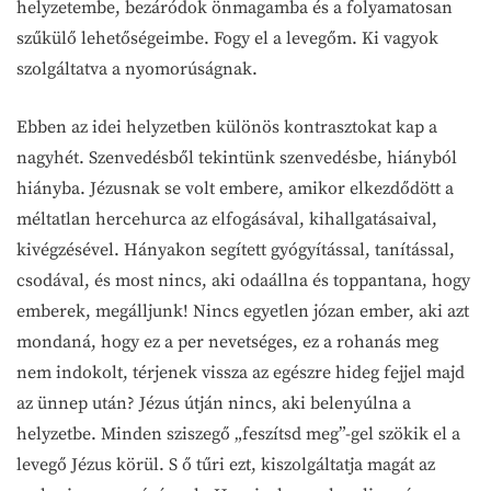
helyzetembe, bezáródok önmagamba és a folyamatosan
szűkülő lehetőségeimbe. Fogy el a levegőm. Ki vagyok
szolgáltatva a nyomorúságnak.
Ebben az idei helyzetben különös kontrasztokat kap a
nagyhét. Szenvedésből tekintünk szenvedésbe, hiányból
hiányba. Jézusnak se volt embere, amikor elkezdődött a
méltatlan hercehurca az elfogásával, kihallgatásaival,
kivégzésével. Hányakon segített gyógyítással, tanítással,
csodával, és most nincs, aki odaállna és toppantana, hogy
emberek, megálljunk! Nincs egyetlen józan ember, aki azt
mondaná, hogy ez a per nevetséges, ez a rohanás meg
nem indokolt, térjenek vissza az egészre hideg fejjel majd
az ünnep után? Jézus útján nincs, aki belenyúlna a
helyzetbe. Minden sziszegő „feszítsd meg”-gel szökik el a
levegő Jézus körül. S ő tűri ezt, kiszolgáltatja magát az