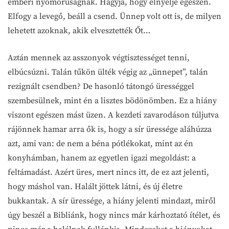
emberi nyomorúságnak. Hagyja, hogy elnyelje egészen.
Elfogy a levegő, beáll a csend. Ünnep volt ott is, de milyen
lehetett azoknak, akik elvesztették Őt…
Aztán mennek az asszonyok végtisztességet tenni,
elbúcsúzni. Talán tűkön ülték végig az „ünnepet”, talán
rezignált csendben? De hasonló tátongó ürességgel
szembesülnek, mint én a lisztes bödönömben. Ez a hiány
viszont egészen mást üzen. A kezdeti zavarodáson túljutva
rájönnek hamar arra ők is, hogy a sír üressége aláhúzza
azt, ami van: de nem a béna pótlékokat, mint az én
konyhámban, hanem az egyetlen igazi megoldást: a
feltámadást. Azért üres, mert nincs itt, de ez azt jelenti,
hogy máshol van. Halált jöttek látni, és új életre
bukkantak. A sír üressége, a hiány jelenti mindazt, miről
úgy beszél a Bibliánk, hogy nincs már kárhoztató ítélet, és