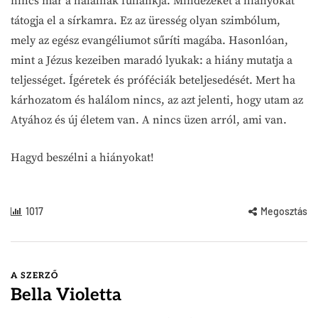
nincs már a halálnak fullánkja. Mindezeket a hiányokat
tátogja el a sírkamra. Ez az üresség olyan szimbólum,
mely az egész evangéliumot sűríti magába. Hasonlóan,
mint a Jézus kezeiben maradó lyukak: a hiány mutatja a
teljességet. Ígéretek és próféciák beteljesedését. Mert ha
kárhozatom és halálom nincs, az azt jelenti, hogy utam az
Atyához és új életem van. A nincs üzen arról, ami van.
Hagyd beszélni a hiányokat!
1017
Megosztás
A SZERZŐ
Bella Violetta