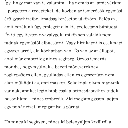
Így, hogy már van is valamim – ha nem is az, amit vártam
– pörgetem a recepteket, de közben az ismerősök egymást
érő gyászhíreibe, imádságkéréseibe ütközöm. Belép az,
amit barátunk úgy emleget: a jó kis protestáns bűntudat.
Én itt egy liszten nyavalygok, miközben valakik nem
tudnak egymástól elbúcsúzni. Vagy hírt kapni is csak napi
egyszer arról, aki kórházban van. És van az az állapot,
ahol már emberileg nincs segítség. Orvos ismerős
mondja, hogy nyúlnak a bevett módszerekhez
rögképződés ellen, gyulladás ellen és egyszerűen nem
akar működni az, ami máskor. Sokaknak olyan hiányaik
vannak, amiket leginkább csak a bethesdatavihoz tudok
hasonlítani – nincs emberük. Aki meglátogasson, adjon
egy pohár vizet, megigazítsa a párnát.
Ha nincs ki segítsen, nincs ki belenyúljon kívülről a