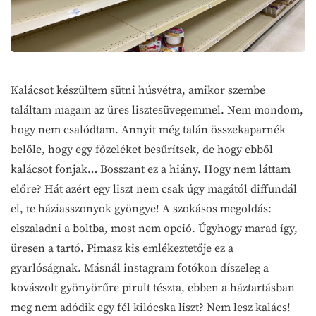
Kalácsot készültem sütni húsvétra, amikor szembe
találtam magam az üres lisztesüvegemmel. Nem mondom,
hogy nem csalódtam. Annyit még talán összekaparnék
belőle, hogy egy főzeléket besűrítsek, de hogy ebből
kalácsot fonjak… Bosszant ez a hiány. Hogy nem láttam
előre? Hát azért egy liszt nem csak úgy magától diffundál
el, te háziasszonyok gyöngye! A szokásos megoldás:
elszaladni a boltba, most nem opció. Úgyhogy marad így,
üresen a tartó. Pimasz kis emlékeztetője ez a
gyarlóságnak. Másnál instagram fotókon díszeleg a
kovászolt gyönyörűre pirult tészta, ebben a háztartásban
meg nem adódik egy fél kilócska liszt? Nem lesz kalács!