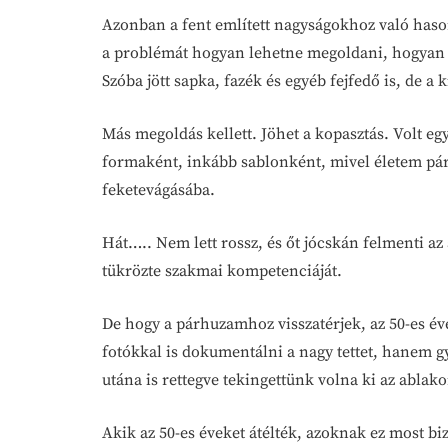
Azonban a fent említett nagyságokhoz való haso
a problémát hogyan lehetne megoldani, hogyan n
Szóba jött sapka, fazék és egyéb fejfedő is, de a
Más megoldás kellett. Jöhet a kopasztás. Volt 
formaként, inkább sablonként, mivel életem pár
feketevágásába.
Hát….. Nem lett rossz, és őt jócskán felmenti az
tükrözte szakmai kompetenciáját.
De hogy a párhuzamhoz visszatérjek, az 50-es év
fotókkal is dokumentálni a nagy tettet, hanem g
utána is rettegve tekingettünk volna ki az ablak
Akik az 50-es éveket átélték, azoknak ez most b