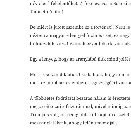
névtelen” feljelentőket. A feketevágás a Rákosi
Tanú című film)
De miért is jutott eszembe ez a történet?! Nem 
néztem a magyar – lengyel focimeccset, és nagy
fodrászatok zárva! Vannak egyenlők, de vannak
Egy a lényeg, hogy az aranylábú fiúk mind jólfé
Most is sokan diktatúrát kiabálnak, hogy nem m
mert ez utóbbiak az emberek egészségéért vanna
A többhetes fodrászat bezárás nálam is éreztett
megbarátkozni a frizurámmal, mivel mindig az ak
Trumpos volt, ha pedig oldalról kaptam a szelet
messzinek látszik, ahogy felénk mondják.