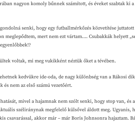
 érában nagyon komoly bűnnek számított, és éveket szabtak ki a
is gondolná senki, hogy egy futballmérkőzés közvetítése jutta
on meglepődtem, mert nem ezt vártam…. Csubakkák helyett „séró
 egyenlőbbek!?
sültek voltak, mi meg vukikként néztük őket a tévében.
ehetnek kedvükre ide-oda, de nagy különbség van a Rákosi dikt
k és nem az első számú vezetőért.
e hatását, mivel a hajamnak nem szólt senki, hogy stop van, é
tuális széliránynak megfelelő külsővel áldott meg. Ugyanis, ha
 kis csavarással, akkor már – már Boris Johnsonra hajaztam. B