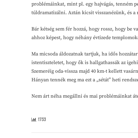
problémáinkat, mint pl. egy hajvágás, tenném 
túldramatizálni. Aztán kicsit visszanézünk, és 
Bár kétség sem fér hozzá, hogy rossz, hogy be
ahhoz képest, hogy néhány évtizede templomokat
Ma micsoda áldozatnak tartjuk, ha idős hozzáta
istentiszteletet, hogy ők is hallgathassák az ig
Szemeréig oda-vissza majd 40 km-t kellett vasárn
Hányan tennék meg ma ezt a „sétát” heti rendsz
Nem árt néha megállni és mai problémáinkat áté
1733