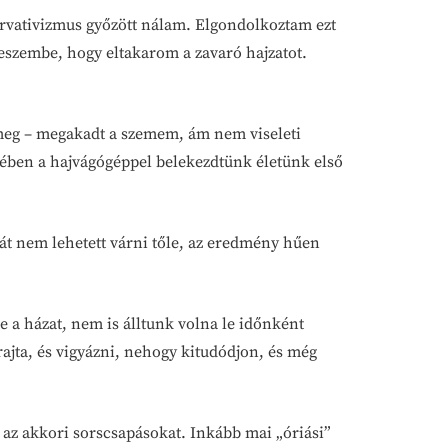
ervativizmus győzött nálam. Elgondolkoztam ezt
eszembe, hogy eltakarom a zavaró hajzatot.
 meg – megakadt a szemem, ám nem viseleti
zében a hajvágógéppel belekezdtünk életünk első
dát nem lehetett várni tőle, az eredmény hűen
 a házat, nem is álltunk volna le időnként
ajta, és vigyázni, nehogy kitudódjon, és még
 az akkori sorscsapásokat. Inkább mai „óriási”