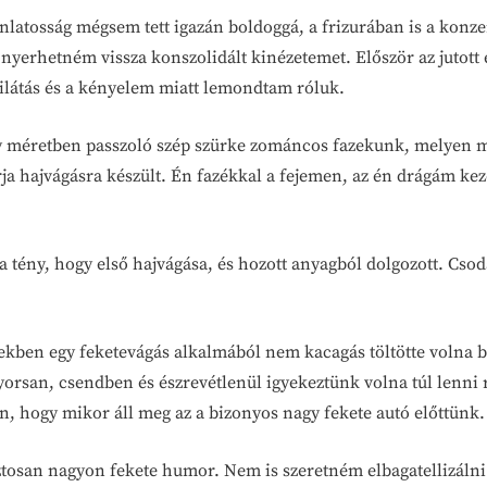
nlatosság mégsem tett igazán boldoggá, a frizurában is a konz
yerhetném vissza konszolidált kinézetemet. Először az jutott 
 kilátás és a kényelem miatt lemondtam róluk.
egy méretben passzoló szép szürke zománcos fazekunk, melyen
ja hajvágásra készült. Én fazékkal a fejemen, az én drágám ke
 a tény, hogy első hajvágása, és hozott anyagból dolgozott. Cso
ekben egy feketevágás alkalmából nem kacagás töltötte volna be
yorsan, csendben és észrevétlenül igyekeztünk volna túl lenni r
on, hogy mikor áll meg az a bizonyos nagy fekete autó előttünk.
iztosan nagyon fekete humor. Nem is szeretném elbagatellizálni