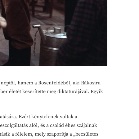
a néptől, hanem a Rosenfeldéből, aki Rákosira
er életét keserítette meg diktatúrájával. Egyik
atására. Ezért kénytelenek voltak a
szolgáltatás alól, és a család éhes szájainak
ásik a félelem, mely szaporítja a „becsületes