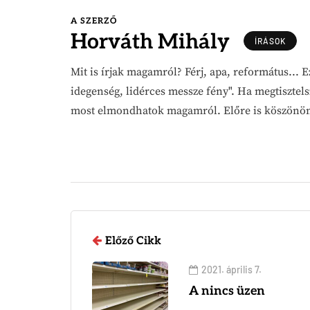
A SZERZŐ
Horváth Mihály
ÍRÁSOK
Mit is írjak magamról? Férj, apa, református...
idegenség, lidérces messze fény". Ha megtisztels
most elmondhatok magamról. Előre is köszönöm 
Előző Cikk
2021. április 7.
A nincs üzen