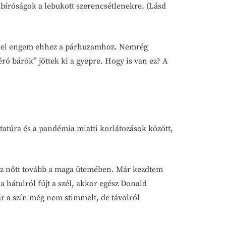
 bíróságok a lebukott szerencsétlenekre. (Lásd
tott el engem ehhez a párhuzamhoz. Nemrég
 bárók” jöttek ki a gyepre. Hogy is van ez? A
atúra és a pandémia miatti korlátozások között,
s az nőtt tovább a maga ütemében. Már kezdtem
 hátulról fújt a szél, akkor egész Donald
ár a szín még nem stimmelt, de távolról