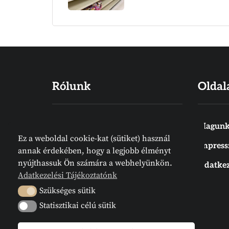
Rólunk
Oldal
Hiszünk abban, hogy a Biblia Isten
Magunk
Ez a weboldal cookie-kat (sütiket) használ
Igéje, amelyet emberek írtak
Impres
annak érdekében, hogy a legjobb élményt
ugyan, de nem emberektől jön.
nyújthassuk Ön számára a webhelyünkön.
Adatkez
Meg van írva. Az Írás örök
Adatkezelési Tájékoztatónk
tájékozódási pont. Megelőz
Szükséges sütik
Szükséges sütik
bennünket.
Statisztikai célú sütik
Statisztikai célú sütik