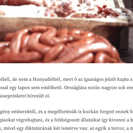
jéből, de nem a Hunyadiéból, mert ő az igazságos jelzőt kapta 
gossal egy lapon sem említhető. Országlása során nagyon sok emb
ásseprésként híresült el.
egény emberektől, és a megélhetésük is kockán forgott ennek h
okat végrehajtani, és a feldolgozott állataikat így kivonni a be
mivel egy diktatúrának két ismérve van: az egyik a terror, a m