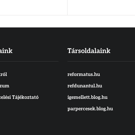
aink
Társoldalaink
ról
reformatus.hu
szum
refdunantul.hu
elési Tájékoztató
igemellett.blog.hu
parpercesek.blog.hu