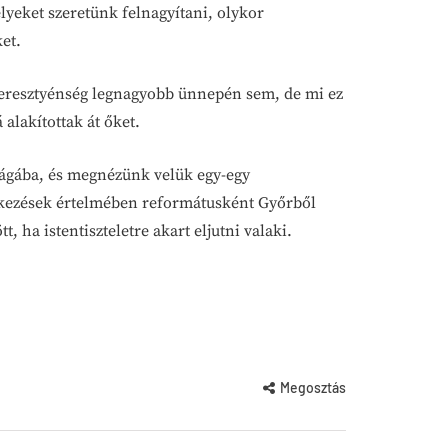
eket szeretünk felnagyítani, olykor
et.
keresztyénség legnagyobb ünnepén sem, de mi ez
lakítottak át őket.
lágába, és megnézünk velük egy-egy
delkezések értelmében reformátusként Győrből
 ha istentiszteletre akart eljutni valaki.
Megosztás