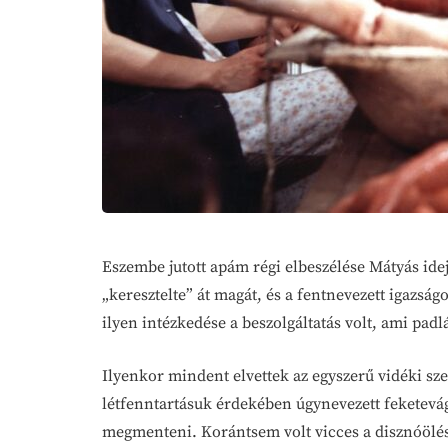
Eszembe jutott apám régi elbeszélése Mátyás ide
„keresztelte” át magát, és a fentnevezett igazsá
ilyen intézkedése a beszolgáltatás volt, ami padl
Ilyenkor mindent elvettek az egyszerű vidéki sz
létfenntartásuk érdekében úgynevezett feketevágás
megmenteni. Korántsem volt vicces a disznóölés, 