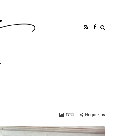
M
1733
Megosztás