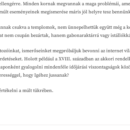
pellengérre. Minden kornak megvannak a maga problémái, amely
a múlt eseményeinek megismerése máris jól helyre tesz bennünk
 vannak csukva a templomok, nem ünnepelhettük együtt még a 
 nem csupán bezártak, hanem gabonaraktárrá vagy istállókká a
rtozóinkat, ismerőseinket megpróbáljuk bevonni az internet vi
ehirdetéseket. Holott például a XVIII. században az akkori ren
aponként gyalogolni mindenféle időjárási viszontagságok között,
erességgel, hogy Igéhez jussanak?
rtékelni a múlt tükrében.