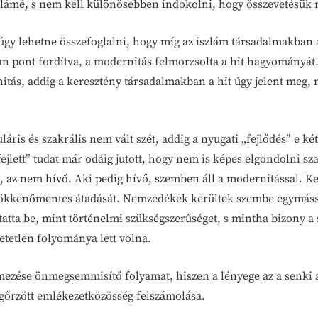
 iszlámé, s nem kell különösebben indokolni, hogy összevetésük 
 úgy lehetne összefoglalni, hogy míg az iszlám társadalmakban
n pont fordítva, a modernitás felmorzsolta a hit hagyományát.
itás, addig a keresztény társadalmakban a hit úgy jelent meg,
láris és szakrális nem vált szét, addig a nyugati „fejlődés” e k
ejlett” tudat már odáig jutott, hogy nem is képes elgondolni sz
 az nem hívő. Aki pedig hívő, szemben áll a modernitással. Ke
 zökkenőmentes átadását. Nemzedékek kerültek szembe egymással.
tta be, mint történelmi szükségszerűséget, s mintha bizony a sz
etetlen folyománya lett volna.
zése önmegsemmisítő folyamat, hiszen a lényege az a senki ált
egőrzött emlékezetközösség felszámolása.