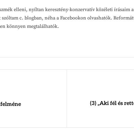
szmék elleni, nyíltan keresztény-konzervatív közéleti írásaim 
t szóltam c. blogban, néha a Facebookon olvashatók. Reformát
teken könnyen megtalálhatók.
(3) „Aki fél és ret
 felméne