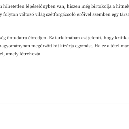
m hihetetlen lépéselőnyben van, hiszen még birtokolja a hitne
y folyton változó világ szétforgácsoló erőivel szemben egy társ
ség öntudatra ébredjen. Ez tartalmában azt jelenti, hogy kritikai
 hagyományban megőrzött hit kizárja egymást. Ha ez a tétel ma
el, amely létrehozta.