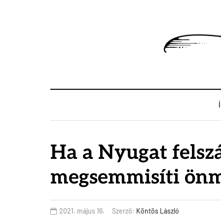
Ha a Nyugat felszá
megsemmisíti ön
2021. május 16.
Szerző:
Köntös László