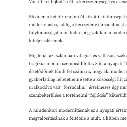
Van itt két fejlődési út, a kereszténységé és az
Röviden a két történelmi út közötti különbséget
modernitásba, addig a keresztény társadalmakba
folytonosságát nem tudta megszakítani a modern
kiteljesedésének.
Míg tehát az iszlámban világias és vallásos, szeku
tragikus módon szembeállította. Sőt, a nyugati “f
értetődőnek tűnik fel számára, hogy aki modern,
gyakorlatilag lehetetlenné tette a közösségi hit
uralkodóvá vált “forradalmi” értelmezés úgy muta
szembekerülése a történelmi ”fejlődés” kikerülh
A mindenkori modernitásnak ez a nyugati értelme
megvalósításának a feltétele a múlt, a hitben m