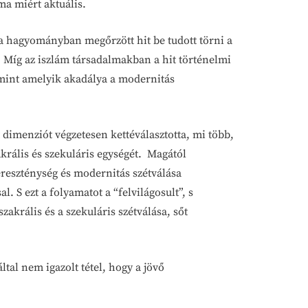
ma miért aktuális.
 a hagyományban megőrzött hit be tudott törni a
 Míg az iszlám társadalmakban a hit történelmi
 mint amelyik akadálya a modernitás
ét dimenziót végzetesen kettéválasztotta, mi több,
akrális és szekuláris egységét. Magától
reszténység és modernitás szétválása
 S ezt a folyamatot a “felvilágosult”, s
akrális és a szekuláris szétválása, sőt
al nem igazolt tétel, hogy a jövő