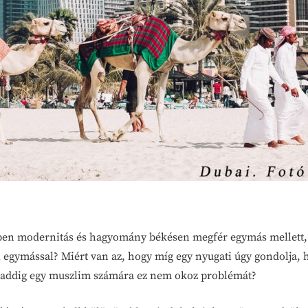
ében modernitás és hagyomány békésen megfér egymás mellett, 
l egymással? Miért van az, hogy míg egy nyugati úgy gondolja,
 addig egy muszlim számára ez nem okoz problémát?