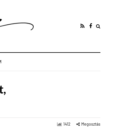
M
t,
1412
Megosztás