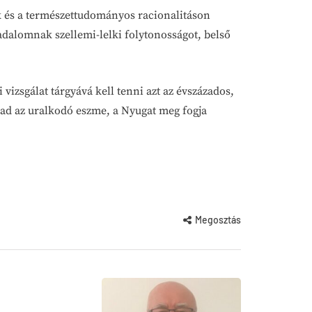
k és a természettudományos racionalitáson
adalomnak szellemi-lelki folytonosságot, belső
 vizsgálat tárgyává kell tenni azt az évszázados,
rad az uralkodó eszme, a Nyugat meg fogja
Megosztás