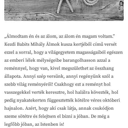
„Álmodtam én és az álom, az álom én magam voltam.”
Kezdi Babits Mihály Álmok kusza kertjéből című versét
ezzel a sorral, hogy a világegyetem magasságaiból egészen
az emberi lélek mélységeibe barangolhasson azzal a
reménnyel, hogy van, kivel megszülethet az összhang
állapota. Annyi szép versünk, annyi regényünk szól a
szebb világ reményéről! Csakhogy ezt a reményt hol
vasszegekkel verték keresztre, hol halálra kövezték, hol
pedig nyakatekerten függesztették kötélre véres októberi
hajnalon. Azért, hogy aki csak látja, annak csukódjon
szeme sötétre és felejtsen el bízni a jóban. De még a
legfőbb jóban, az Istenben is!