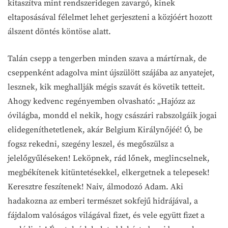
kitaszítva mint rendszeridegen zavargó, kinek
eltaposásával félelmet lehet gerjeszteni a közjóért hozott
álszent döntés köntöse alatt.
Talán csepp a tengerben minden szava a mártírnak, de
cseppenként adagolva mint újszülött szájába az anyatejet,
lesznek, kik meghallják mégis szavát és követik tetteit.
Ahogy kedvenc regényemben olvasható: „Hajózz az
óvilágba, mondd el nekik, hogy császári rabszolgáik jogai
elidegeníthetetlenek, akár Belgium Királynőjéé! Ó, be
fogsz rekedni, szegény leszel, és megőszülsz a
jelelőgyűléseken! Leköpnek, rád lőnek, meglincselnek,
megbékítenek kitüntetésekkel, elkergetnek a telepesek!
Keresztre feszítenek! Naiv, álmodozó Adam. Aki
hadakozna az emberi természet sokfejű hidrájával, a
fájdalom valóságos világával fizet, és vele együtt fizet a