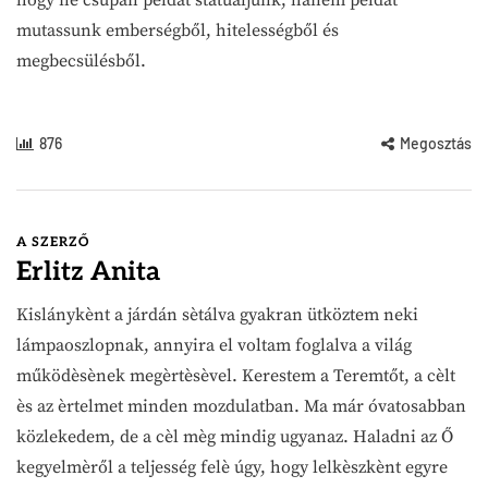
mutassunk emberségből, hitelességből és
megbecsülésből.
876
Megosztás
A SZERZŐ
Erlitz Anita
Kislánykènt a járdán sètálva gyakran ütköztem neki
lámpaoszlopnak, annyira el voltam foglalva a világ
működèsènek megèrtèsèvel. Kerestem a Teremtőt, a cèlt
ès az èrtelmet minden mozdulatban. Ma már óvatosabban
közlekedem, de a cèl mèg mindig ugyanaz. Haladni az Ő
kegyelmèről a teljesség felè úgy, hogy lelkèszkènt egyre