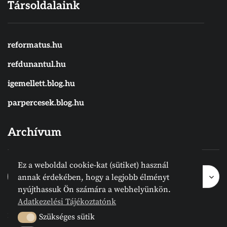
Társoldalaink
reformatus.hu
refdunantul.hu
igemellett.blog.hu
parpercesek.blog.hu
Archívum
Ez a weboldal cookie-kat (sütiket) használ
Archívum
Archívum
Hónap kijelölése
annak érdekében, hogy a legjobb élményt
nyújthassuk Ön számára a webhelyünkön.
Adatkezelési Tájékoztatónk
2024 © Megvanirva.hu - Minden jog
Szükséges sütik
Szükséges sütik