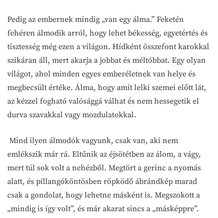
Pedig az embernek mindig „van egy álma.” Feketén
fehéren álmodik arról, hogy lehet békesség, egyetértés és
tisztesség még ezen a világon. Hídként összefont karokkal
szikáran áll, mert akarja a jobbat és méltóbbat. Egy olyan
világot, ahol minden egyes emberéletnek van helye és
megbecsült értéke. Álma, hogy amit lelki szemei előtt lát,
az kézzel fogható valósággá válhat és nem hessegetik el
durva szavakkal vagy mozdulatokkal.
Mind ilyen álmodók vagyunk, csak van, aki nem
emlékszik már rá. Eltűnik az éjsötétben az álom, a vágy,
mert túl sok volt a nehézből. Megtört a gerinc a nyomás
alatt, és pillangóköntösben röpködő ábrándkép marad
csak a gondolat, hogy lehetne másként is. Megszokott a
„mindig is így volt”, és már akarat sincs a „másképpre”.