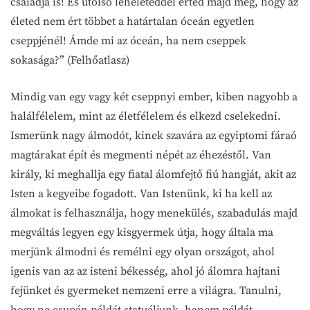
családja is! És utolsó leheleteddel érted majd meg, hogy az
életed nem ért többet a határtalan óceán egyetlen
cseppjénél! Ámde mi az óceán, ha nem cseppek
sokasága?” (Felhőatlasz)
Mindig van egy vagy két cseppnyi ember, kiben nagyobb a
halálfélelem, mint az életfélelem és elkezd cselekedni.
Ismerünk nagy álmodót, kinek szavára az egyiptomi fáraó
magtárakat épít és megmenti népét az éhezéstől. Van
király, ki meghallja egy fiatal álomfejtő fiú hangját, akit az
Isten a kegyeibe fogadott. Van Istenünk, ki ha kell az
álmokat is felhasználja, hogy menekülés, szabadulás majd
megváltás legyen egy kisgyermek útja, hogy általa ma
merjünk álmodni és remélni egy olyan országot, ahol
igenis van az az isteni békesség, ahol jó álomra hajtani
fejünket és gyermeket nemzeni erre a világra. Tanulni,
hogy ne csupán példát statuáljunk, hanem példát