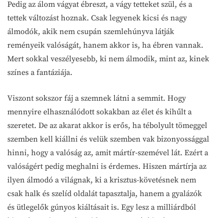
Pedig az álom vágyat ébreszt, a vágy tetteket szül, és a
tettek változást hoznak. Csak legyenek kicsi és nagy
álmodók, akik nem csupán szemlehúnyva látják
reményeik valóságát, hanem akkor is, ha ébren vannak.
Mert sokkal veszélyesebb, ki nem álmodik, mint az, kinek
színes a fantáziája.
Viszont sokszor fáj a szemnek látni a semmit. Hogy
mennyire elhasználódott sokakban az élet és kihűlt a
szeretet. De az akarat akkor is erős, ha tébolyult tömeggel
szemben kell kiállni és velük szemben vak bizonyossággal
hinni, hogy a valóság az, amit mártír-szemével lát. Ezért a
valóságért pedig meghalni is érdemes. Hiszen mártírja az
ilyen álmodó a világnak, ki a krisztus-követésnek nem
csak halk és szelíd oldalát tapasztalja, hanem a gyalázók
és ütlegelők gúnyos kiáltásait is. Egy lesz a milliárdból