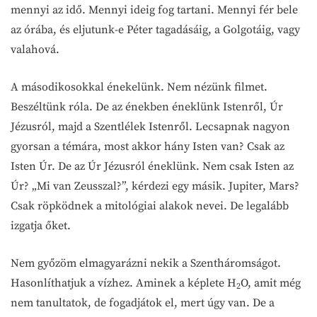
mennyi az idő. Mennyi ideig fog tartani. Mennyi fér bele
az órába, és eljutunk-e Péter tagadásáig, a Golgotáig, vagy
valahová.
A másodikosokkal énekelünk. Nem nézünk filmet.
Beszéltünk róla. De az énekben éneklünk Istenről, Úr
Jézusról, majd a Szentlélek Istenről. Lecsapnak nagyon
gyorsan a témára, most akkor hány Isten van? Csak az
Isten Úr. De az Úr Jézusról éneklünk. Nem csak Isten az
Úr? „Mi van Zeusszal?”, kérdezi egy másik. Jupiter, Mars?
Csak röpködnek a mitológiai alakok nevei. De legalább
izgatja őket.
Nem győzöm elmagyarázni nekik a Szentháromságot.
Hasonlíthatjuk a vízhez. Aminek a képlete H
O, amit még
2
nem tanultatok, de fogadjátok el, mert úgy van. De a