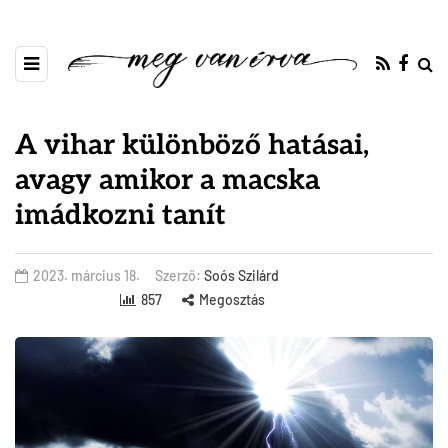
A vihar különböző hatásai,
avagy amikor a macska
imádkozni tanít
2023. március 18.
Szerző:
Soós Szilárd
857
Megosztás