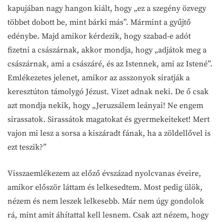
kapujában nagy hangon kiált, hogy „ez a szegény özvegy
többet dobott be, mint bárki más”. Mármint a gyűjtő
edénybe. Majd amikor kérdezik, hogy szabad-e adót
fizetni a császárnak, akkor mondja, hogy „adjátok meg a
császárnak, ami a császáré, és az Istennek, ami az Istené”.
Emlékezetes jelenet, amikor az asszonyok siratják a
keresztúton támolygó Jézust. Vizet adnak neki. De ő csak
azt mondja nekik, hogy „Jeruzsálem leányai! Ne engem
sirassatok. Sirassátok magatokat és gyermekeiteket! Mert
vajon mi lesz a sorsa a kiszáradt fának, ha a zöldellővel is
ezt teszik?”
Visszaemlékezem az előző évszázad nyolcvanas éveire,
amikor először láttam és lelkesedtem. Most pedig ülök,
nézem és nem leszek lelkesebb. Már nem úgy gondolok
rá, mint amit áhítattal kell lesnem. Csak azt nézem, hogy