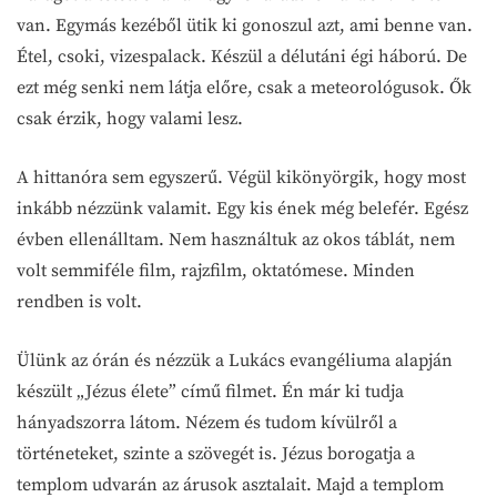
van. Egymás kezéből ütik ki gonoszul azt, ami benne van.
Étel, csoki, vizespalack. Készül a délutáni égi háború. De
ezt még senki nem látja előre, csak a meteorológusok. Ők
csak érzik, hogy valami lesz.
A hittanóra sem egyszerű. Végül kikönyörgik, hogy most
inkább nézzünk valamit. Egy kis ének még belefér. Egész
évben ellenálltam. Nem használtuk az okos táblát, nem
volt semmiféle film, rajzfilm, oktatómese. Minden
rendben is volt.
Ülünk az órán és nézzük a Lukács evangéliuma alapján
készült „Jézus élete” című filmet. Én már ki tudja
hányadszorra látom. Nézem és tudom kívülről a
történeteket, szinte a szövegét is. Jézus borogatja a
templom udvarán az árusok asztalait. Majd a templom