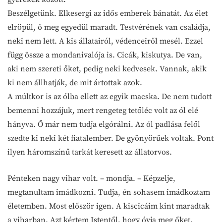
Beszélgetünk. Elkesergi az idős emberek bánatát. Az élet
elröpül, ő meg egyedül maradt. Testvérének van családja,
neki nem lett. A kis állatairól, védenceiről mesél. Ezzel
függ össze a mondanivalója is. Cicák, kiskutya. De van,
aki nem szereti őket, pedig neki kedvesek. Vannak, akik
ki nem állhatják, de mit ártottak azok.
A múltkor is az ólba ellett az egyik macska. De nem tudott
bemenni hozzájuk, mert rengeteg tetőléc volt az ól elé
hányva. Ő már nem tudja elgórálni. Az ól padlása felől
szedte ki neki két fiatalember. De gyönyörűek voltak. Pont
ilyen háromszínű tarkát keresett az állatorvos.
Pénteken nagy vihar volt. – mondja. – Képzelje,
megtanultam imádkozni. Tudja, én sohasem imádkoztam
életemben. Most először igen. A kiscicáim kint maradtak
a viharban. Azt kértem Istentől, hogy óvja meg őket.