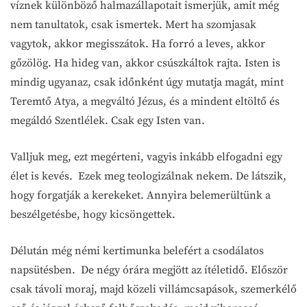
víznek különböző halmazállapotait ismerjük, amit még
nem tanultatok, csak ismertek. Mert ha szomjasak
vagytok, akkor megisszátok. Ha forró a leves, akkor
gőzölög. Ha hideg van, akkor csúszkáltok rajta. Isten is
mindig ugyanaz, csak időnként úgy mutatja magát, mint
Teremtő Atya, a megváltó Jézus, és a mindent eltöltő és
megáldó Szentlélek. Csak egy Isten van.
Valljuk meg, ezt megérteni, vagyis inkább elfogadni egy
élet is kevés. Ezek meg teologizálnak nekem. De látszik,
hogy forgatják a kerekeket. Annyira belemerültünk a
beszélgetésbe, hogy kicsöngettek.
Délután még némi kertimunka belefért a csodálatos
napsütésben. De négy órára megjött az ítéletidő. Először
csak távoli moraj, majd közeli villámcsapások, szemerkélő