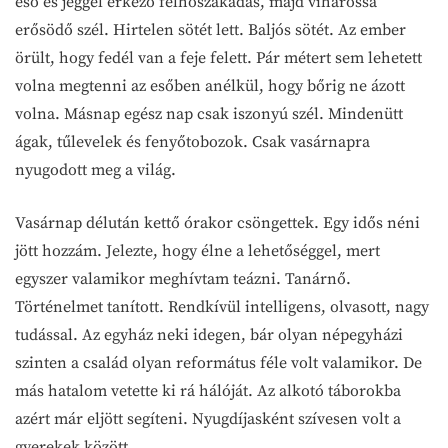
eső és jéggel érkező felhőszakadás, majd viharossá
erősödő szél. Hirtelen sötét lett. Baljós sötét. Az ember
örült, hogy fedél van a feje felett. Pár métert sem lehetett
volna megtenni az esőben anélkül, hogy bőrig ne ázott
volna. Másnap egész nap csak iszonyú szél. Mindenütt
ágak, tűlevelek és fenyőtobozok. Csak vasárnapra
nyugodott meg a világ.
Vasárnap délután kettő órakor csöngettek. Egy idős néni
jött hozzám. Jelezte, hogy élne a lehetőséggel, mert
egyszer valamikor meghívtam teázni. Tanárnő.
Történelmet tanított. Rendkívül intelligens, olvasott, nagy
tudással. Az egyház neki idegen, bár olyan népegyházi
szinten a család olyan református féle volt valamikor. De
más hatalom vetette ki rá hálóját. Az alkotó táborokba
azért már eljött segíteni. Nyugdíjasként szívesen volt a
gyerekek között.