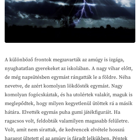
A különböző frontok megzavarták az amúgy is izgága,
nyughatatlan gyerekeket az iskolában. A nagy vihar előtt,
de még napsütésben egymást rángatták le a földre. Néha
nevetve, de azért komolyan lökdösték egymást. Nagy
komolyan fogócskáztak, és ha utolértek valakit, maguk is
meglepődtek, hogy milyen kegyetlenül ütöttek rá a másik
hátára. Elvették egymás puha gumi játékfiguráit. Ha
ragacsos volt, feldobták valamilyen magasabb felületre.
Volt, amit nem sirattak, de kedvencek elvétele hosszú
haragot ültetett el az amúgy is fáradt lelkükben. Péntek