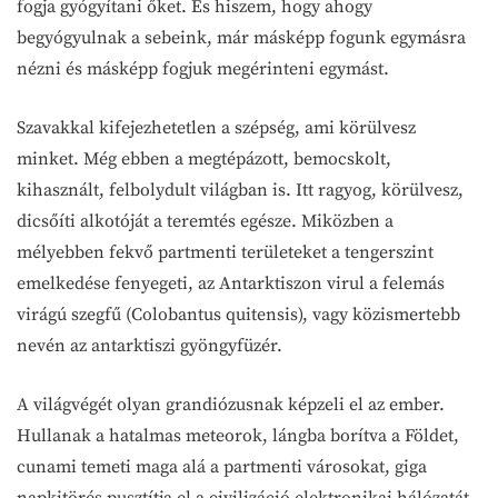
fogja gyógyítani őket. És hiszem, hogy ahogy
begyógyulnak a sebeink, már másképp fogunk egymásra
nézni és másképp fogjuk megérinteni egymást.
Szavakkal kifejezhetetlen a szépség, ami körülvesz
minket. Még ebben a megtépázott, bemocskolt,
kihasznált, felbolydult világban is. Itt ragyog, körülvesz,
dicsőíti alkotóját a teremtés egésze. Miközben a
mélyebben fekvő partmenti területeket a tengerszint
emelkedése fenyegeti, az Antarktiszon virul a felemás
virágú szegfű (Colobantus quitensis), vagy közismertebb
nevén az antarktiszi gyöngyfüzér.
A világvégét olyan grandiózusnak képzeli el az ember.
Hullanak a hatalmas meteorok, lángba borítva a Földet,
cunami temeti maga alá a partmenti városokat, giga
napkitörés pusztítja el a civilizáció elektronikai hálózatát,