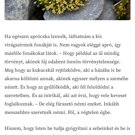
Ha egészen aprócska lennék, láthatnám a kis
virágszirmok fonákját is. Nem vagyok eléggé apró, így
másféle fonákokat látok. – Hogy például az ül mindig
törvényt, akinek fáj odabent önnön törvénytelensége.
Meg hogy az kukucskál rejtőzködve, aki a házába is be
akarna költözni annak, akinek egyszer mélyen a szemébe
nézett. És hogy az gyűlölködik, aki fél feloldódni a
szeretetben. És az intrikál, aki azt érzi, hogy vele keveset
foglalkoznak. – De elég fárasztó nézni ezeket. Inkább
messzebbre szeretnék nézni. Föl, a végtelen égbe.
Hiszem, hogy Isten be tudja gyógyítani a sebeinket és be is