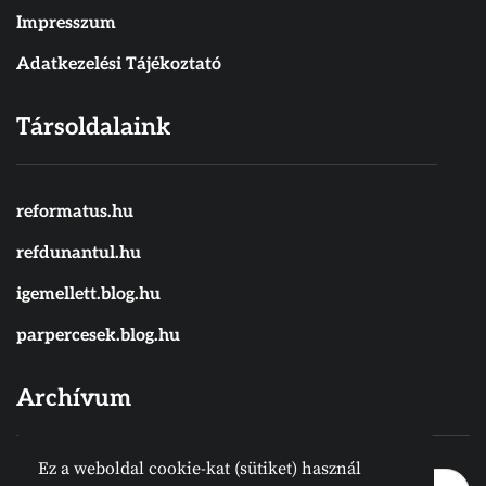
Impresszum
Adatkezelési Tájékoztató
Társoldalaink
reformatus.hu
refdunantul.hu
igemellett.blog.hu
parpercesek.blog.hu
Archívum
Ez a weboldal cookie-kat (sütiket) használ
Archívum
Archívum