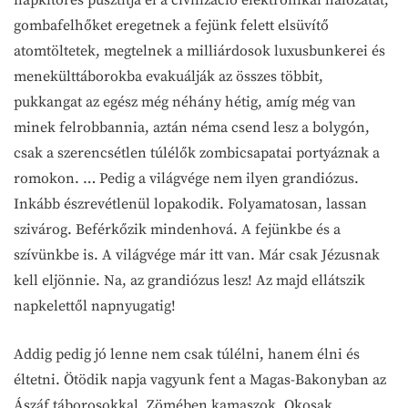
gombafelhőket eregetnek a fejünk felett elsüvítő
atomtöltetek, megtelnek a milliárdosok luxusbunkerei és
menekülttáborokba evakuálják az összes többit,
pukkangat az egész még néhány hétig, amíg még van
minek felrobbannia, aztán néma csend lesz a bolygón,
csak a szerencsétlen túlélők zombicsapatai portyáznak a
romokon. … Pedig a világvége nem ilyen grandiózus.
Inkább észrevétlenül lopakodik. Folyamatosan, lassan
szivárog. Beférkőzik mindenhová. A fejünkbe és a
szívünkbe is. A világvége már itt van. Már csak Jézusnak
kell eljönnie. Na, az grandiózus lesz! Az majd ellátszik
napkelettől napnyugatig!
Addig pedig jó lenne nem csak túlélni, hanem élni és
éltetni. Ötödik napja vagyunk fent a Magas-Bakonyban az
Ászáf táborosokkal. Zömében kamaszok. Okosak,