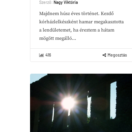
Szerző:
Nagy Viktória
Majdnem húsz éves történet. Kezdő
kórházlelkészként hamar megakasztotta
a lendületemet, ha éreztem a hátam
mögött megálló…
416
Megosztás