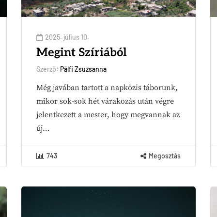
2025. július 10.
Megint Szíriából
Szerző:
Pálfi Zsuzsanna
Még javában tartott a napközis táborunk,
mikor sok-sok hét várakozás után végre
jelentkezett a mester, hogy megvannak az
új…
743
Megosztás