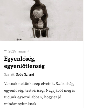
2025. január 4.
Egyenlőség,
egyenlőtlenség
Szerző:
Soós Szilárd
Vannak nekünk szép elveink. Szabadság,
egyenlőség, testvériség. Nagyjából meg is
tudunk egyezni abban, hogy ez jó
mindannyiunknak.