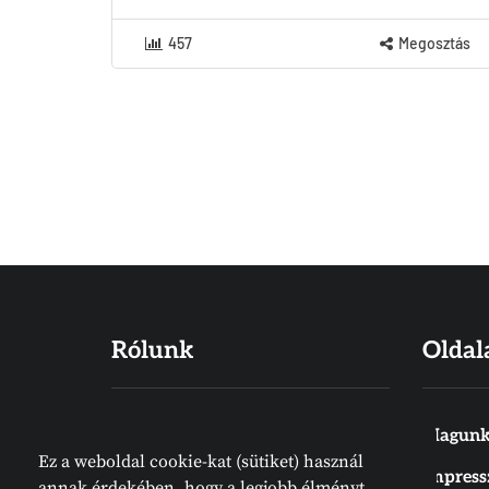
457
Megosztás
Rólunk
Oldal
Hiszünk abban, hogy a Biblia Isten
Magunk
Ez a weboldal cookie-kat (sütiket) használ
Igéje, amelyet emberek írtak
Impres
annak érdekében, hogy a legjobb élményt