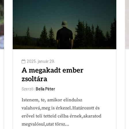
2025. január 29.
A megakadt ember
zsoltára
Szerző:
Bella Péter
Istenem, te, amikor elindulsz
valahová,meg is érkezel.Határozott és
erővel teli tetteid célba érnek,akaratod
megvalósul,utat törsz…