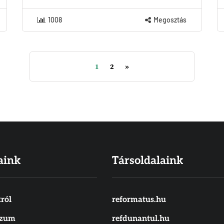
1008
Megosztás
1
2
»
aink
Társoldalaink
ról
reformatus.hu
szum
refdunantul.hu