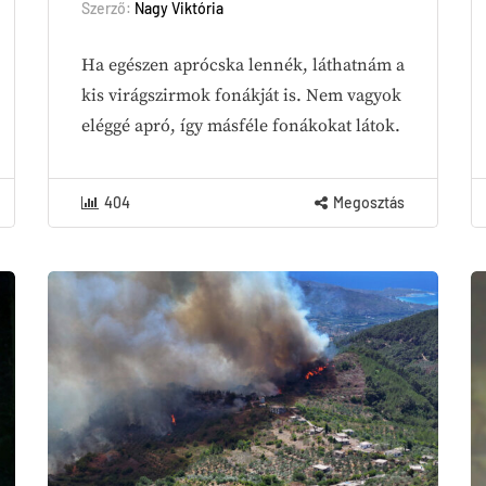
Szerző:
Nagy Viktória
Ha egészen aprócska lennék, láthatnám a
kis virágszirmok fonákját is. Nem vagyok
eléggé apró, így másféle fonákokat látok.
404
Megosztás