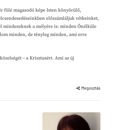
tér fölé magasodó képe Isten könyörülő,
elcsendesedéseinkben előszámláljuk vétkeinket,
el mindezeknek a mélyére is: minden Őnélküle
rgalom minden, de tényleg minden, ami erre
közelségét – a Krisztusért. Ami az új
Megosztás