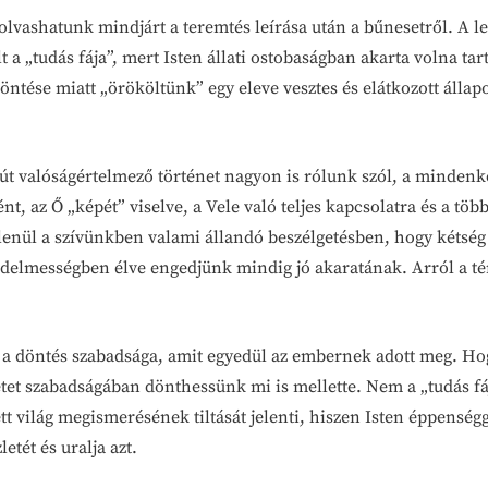
t olvashatunk mindjárt a teremtés leírása után a bűnesetről. A 
lt a „tudás fája”, mert Isten állati ostobaságban akarta volna t
ntése miatt „örököltünk” egy eleve vesztes és elátkozott állapo
út valóságértelmező történet nagyon is rólunk szól, a mindenko
t, az Ő „képét” viselve, a Vele való teljes kapcsolatra és a tö
telenül a szívünkben valami állandó beszélgetésben, hogy kétsé
edelmességben élve engedjünk mindig jó akaratának. Arról a té
nt a döntés szabadsága, amit egyedül az embernek adott meg. H
 szabadságában dönthessünk mi is mellette. Nem a „tudás fája”
t világ megismerésének tiltását jelenti, hiszen Isten éppenségg
tét és uralja azt.