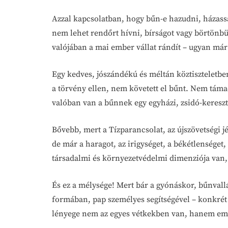
Azzal kapcsolatban, hogy bűn-e hazudni, házass
nem lehet rendőrt hívni, bírságot vagy börtönbü
valójában a mai ember vállat rándít – ugyan már 
Egy kedves, jószándékú és méltán köztiszteletbe
a törvény ellen, nem követett el bűnt. Nem támad
valóban van a bűnnek egy egyházi, zsidó-kereszt
Bővebb, mert a Tízparancsolat, az újszövetségi j
de már a haragot, az irigységet, a békétlenséget
társadalmi és környezetvédelmi dimenziója van, 
És ez a mélysége! Mert bár a gyónáskor, bűnvall
formában, pap személyes segítségével – konkrét 
lényege nem az egyes vétkekben van, hanem em