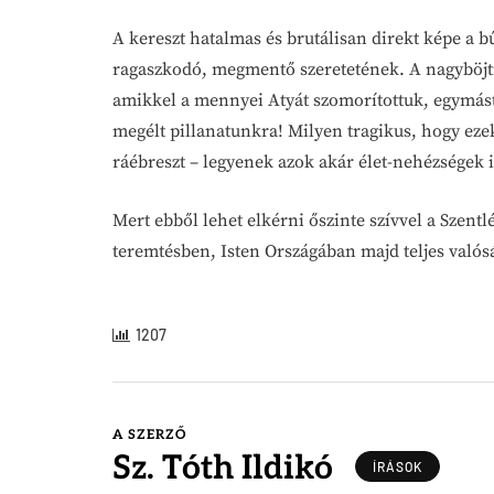
A kereszt hatalmas és brutálisan direkt képe a 
ragaszkodó, megmentő szeretetének. A nagyböjti
amikkel a mennyei Atyát szomorítottuk, egymás
megélt pillanatunkra! Milyen tragikus, hogy eze
ráébreszt – legyenek azok akár élet-nehézségek i
Mert ebből lehet elkérni őszinte szívvel a Szentlé
teremtésben, Isten Országában majd teljes valósá
1207
A SZERZŐ
Sz. Tóth Ildikó
ÍRÁSOK