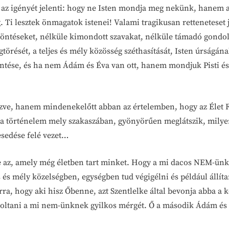
ak az igényét jelenti: hogy ne Isten mondja meg nekünk, hanem a
. Ti lesztek önmagatok istenei! Valami tragikusan retteneteset j
 döntéseket, nélküle kimondott szavakat, nélküle támadó gondola
gtörését, a teljes és mély közösség széthasítását, Isten úrság
tése, és ha nem Ádám és Éva van ott, hanem mondjuk Pisti és K
nézve, hanem mindenekelőtt abban az értelemben, hogy az Élet 
 a történelem mely szakaszában, gyönyörűen meglátszik, mily
esedése felé vezet…
e az, amely még életben tart minket. Hogy a mi dacos NEM-ünk
s és mély közelségben, egységben tud végigélni és például állít
 arra, hogy aki hisz Őbenne, azt Szentlelke által bevonja abba a 
 kioltani a mi nem-ünknek gyilkos mérgét. Ő a második Ádám és