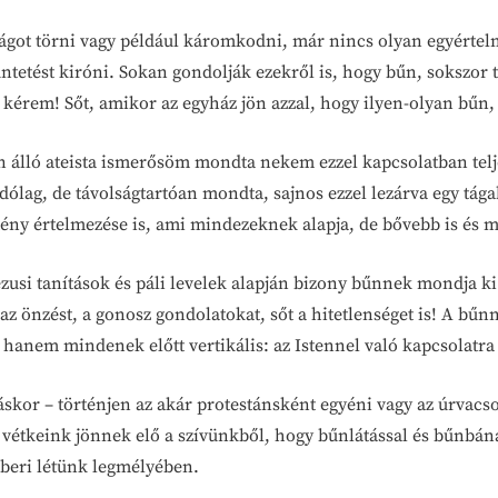
ágot törni vagy például káromkodni, már nincs olyan egyértel
ntetést kiróni. Sokan gondolják ezekről is, hogy bűn, sokszor 
kérem! Sőt, amikor az egyház jön azzal, hogy ilyen-olyan bűn, 
n álló ateista ismerősöm mondta nekem ezzel kapcsolatban telje
ólag, de távolságtartóan mondta, sajnos ezzel lezárva egy tága
ény értelmezése is, ami mindezeknek alapja, de bővebb is és m
ézusi tanítások és páli levelek alapján bizony bűnnek mondja ki
, az önzést, a gonosz gondolatokat, sőt a hitetlenséget is! A b
hanem mindenek előtt vertikális: az Istennel való kapcsolatra
áskor – történjen az akár protestánsként egyéni vagy az úrvacs
vétkeink jönnek elő a szívünkből, hogy bűnlátással és bűnbánat
beri létünk legmélyében.