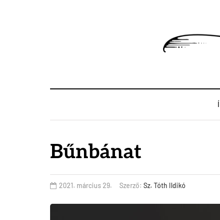
Bűnbánat
2021. március 29.
Szerző:
Sz. Tóth Ildikó