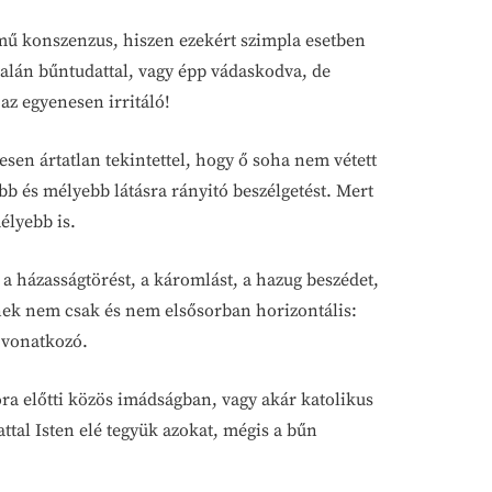
mű konszenzus, hiszen ezekért szimpla esetben
talán bűntudattal, vagy épp vádaskodva, de
az egyenesen irritáló!
sen ártatlan tekintettel, hogy ő soha nem vétett
bb és mélyebb látásra rányitó beszélgetést. Mert
élyebb is.
 a házasságtörést, a káromlást, a hazug beszédet,
űnnek nem csak és nem elsősorban horizontális:
 vonatkozó.
ora előtti közös imádságban, vagy akár katolikus
tal Isten elé tegyük azokat, mégis a bűn