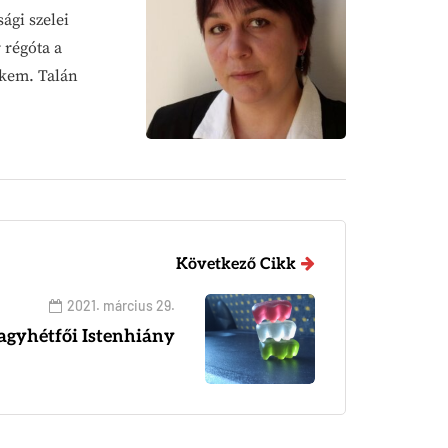
ági szelei
 régóta a
ekem. Talán
Következő Cikk
2021. március 29.
agyhétfői Istenhiány