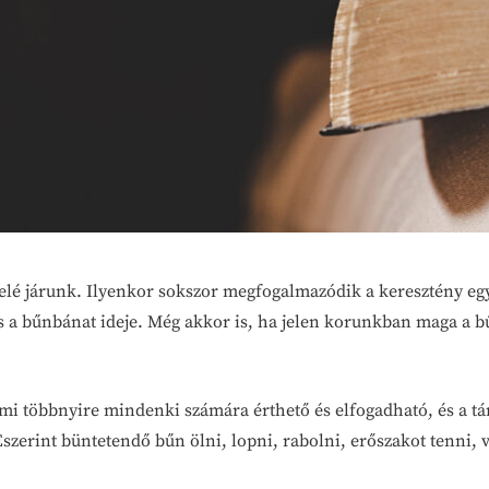
 felé járunk. Ilyenkor sokszor megfogalmazódik a keresztény eg
és a bűnbánat ideje. Még akkor is, ha jelen korunkban maga a
ami többnyire mindenki számára érthető és elfogadható, és a t
szerint büntetendő bűn ölni, lopni, rabolni, erőszakot tenni,