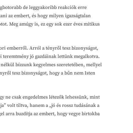
legbotorabb de leggyakoribb reakciók erre
artani az embert, és hogy milyen igazságtalan
tot. Meg amúgy is, ez egy sok ezer éves mitikus
ri emberről. Arról a tényről tesz bizonyságot,
bbi teremtmény jó gazdáinak lettünk megalkotva.
g nélkül bízzunk kegyelmes szeretetében, mellyel
nyről tesz bizonyságot, hogy a bűn nem Isten
ogy ne csak engedelmes létezők lehessünk, mint
 volt tiltva, hanem a „jó és rossz tudásának a
el arra buzdítja az embert, hogy vegye birtokba