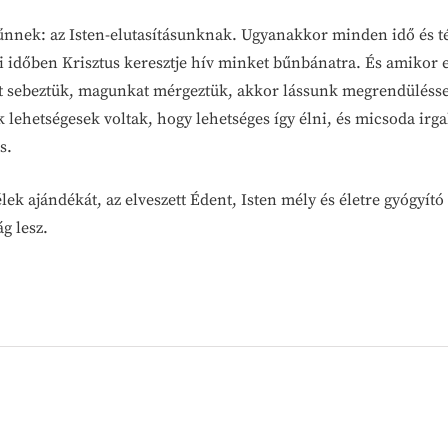
bűnnek: az Isten-elutasításunknak. Ugyanakkor minden idő és 
 időben Krisztus keresztje hív minket bűnbánatra. És amikor 
t sebeztük, magunkat mérgeztük, akkor lássunk megrendüléss
k lehetségesek voltak, hogy lehetséges így élni, és micsoda i
s.
lek ajándékát, az elveszett Édent, Isten mély és életre gyógyító 
g lesz.