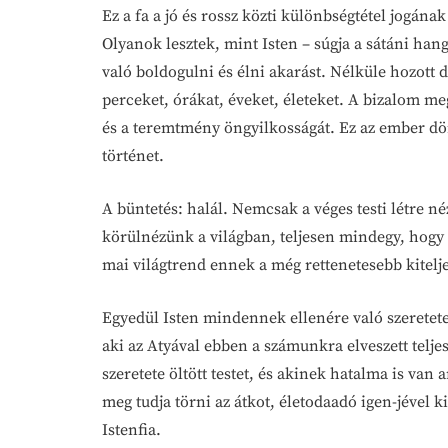
Ez a fa a jó és rossz közti különbségtétel jogán
Olyanok lesztek, mint Isten – súgja a sátáni hang
való boldogulni és élni akarást. Nélküle hozott
perceket, órákat, éveket, életeket. A bizalom me
és a teremtmény öngyilkosságát. Ez az ember dön
történet.
A büntetés: halál. Nemcsak a véges testi létre 
körülnézünk a világban, teljesen mindegy, hogy
mai világtrend ennek a még rettenetesebb kitelj
Egyedül Isten mindennek ellenére való szeretet
aki az Atyával ebben a számunkra elveszett telje
szeretete öltött testet, és akinek hatalma is van
meg tudja törni az átkot, életodaadó igen-jével
Istenfia.