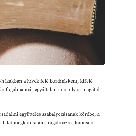
yházakban a hívek felé buzdításként, kifelé
 bűn fogalma már egyáltalán nem olyan magától
ársadalmi együttélés szabályozásának körébe, a
 valakit megkárosítani, rágalmazni, hamisan