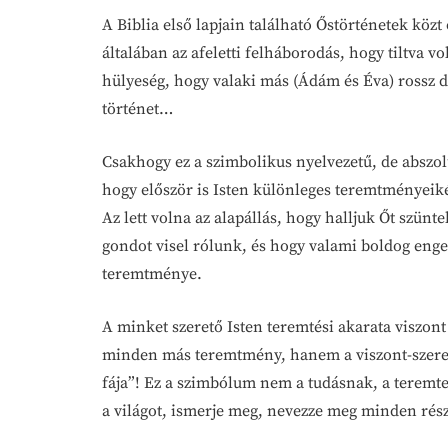
A Biblia első lapjain található Őstörténetek köz
általában az afeletti felháborodás, hogy tiltva vo
hülyeség, hogy valaki más (Ádám és Éva) rossz dö
történet…
Csakhogy ez a szimbolikus nyelvezetű, de abszol
hogy először is Isten különleges teremtményeikén
Az lett volna az alapállás, hogy halljuk Őt szün
gondot visel rólunk, és hogy valami boldog eng
teremtménye.
A minket szerető Isten teremtési akarata viszo
minden más teremtmény, hanem a viszont-szeretet
fája”! Ez a szimbólum nem a tudásnak, a teremtet
a világot, ismerje meg, nevezze meg minden részle