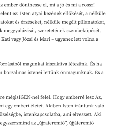
z ember dönthesse el, mi a jó és mi a rossz!
elent ez: Isten atyai kezének ellökését, a nélküle
tokat és érzéseket, nélküle megélt pillanatokat,
ának meggyalázását, szeretetének szembeköpését,
ati vagy Józsi és Mari – ugyanez lett volna a
Forrásából magunkat kiszakítva létezünk. És ha
en borzalmas istenei lettünk önmagunknak. És a
re mégisIGEN-nel felel. Hogy emberré lesz Az,
ani egy emberi életet. Akiben Isten irántunk való
közelségbe, istenkapcsolatba, ami elveszett. Aki
 egyszersmind az „újrateremtő”, újjáteremtő