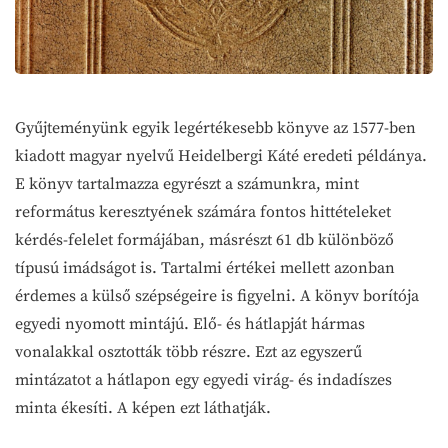
Gyűjteményünk egyik legértékesebb könyve az 1577-ben
kiadott magyar nyelvű Heidelbergi Káté eredeti példánya.
E könyv tartalmazza egyrészt a számunkra, mint
református keresztyének számára fontos hittételeket
kérdés-felelet formájában, másrészt 61 db különböző
típusú imádságot is. Tartalmi értékei mellett azonban
érdemes a külső szépségeire is figyelni. A könyv borítója
egyedi nyomott mintájú. Elő- és hátlapját hármas
vonalakkal osztották több részre. Ezt az egyszerű
mintázatot a hátlapon egy egyedi virág- és indadíszes
minta ékesíti. A képen ezt láthatják.