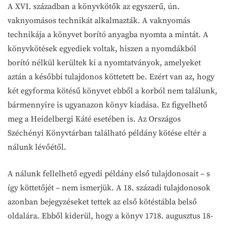
A XVI. században a könyvkötők az egyszerű, ún.
vaknyomásos technikát alkalmazták. A vaknyomás
technikája a könyvet borító anyagba nyomta a mintát. A
könyvkötések egyediek voltak, hiszen a nyomdákból
borító nélkül kerültek ki a nyomtatványok, amelyeket
aztán a későbbi tulajdonos köttetett be. Ezért van az, hogy
két egyforma kötésű könyvet ebből a korból nem találunk,
bármennyire is ugyanazon könyv kiadása. Ez figyelhető
meg a Heidelbergi Káté esetében is. Az Országos
Széchényi Könyvtárban található példány kötése eltér a
nálunk lévőétől.
A nálunk fellelhető egyedi példány első tulajdonosait – s
így köttetőjét – nem ismerjük. A 18. századi tulajdonosok
azonban bejegyzéseket tettek az első kötéstábla belső
oldalára. Ebből kiderül, hogy a könyv 1718. augusztus 18-