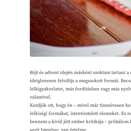
Böjt és advent idején másként szoktam tartani a
ideiglenesen felváltja a megszokott formát. Be
lelkigyakorlatot, más fordításban vagy más nyel
valamivel.
Kezdjük ott, hogy én – mivel már tizenévesen k
lelkiségi formákat, istentiszteleti elemeket. Ez
bennem a kívül jött ember kritikája – próbálom 
segít Istenhez, van értelme.