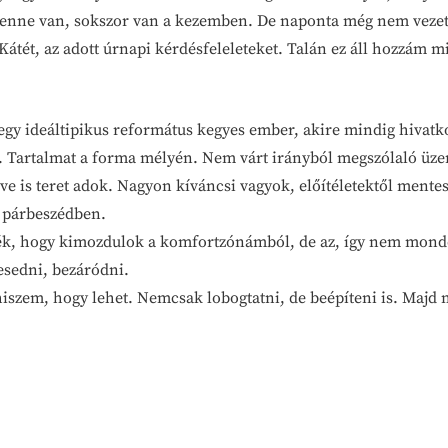
 benne van, sokszor van a kezemben. De naponta még nem vezet
tét, az adott úrnapi kérdésfeleleteket. Talán ez áll hozzám m
egy ideáltipikus református kegyes ember, akire mindig hivatko
. Tartalmat a forma mélyén. Nem várt irányból megszólaló üze
is teret adok. Nagyon kíváncsi vagyok, előítéletektől mentese
ó párbeszédben.
nék, hogy kimozdulok a komfortzónámból, de az, így nem mond
esedni, bezáródni.
hiszem, hogy lehet. Nemcsak lobogtatni, de beépíteni is. Majd