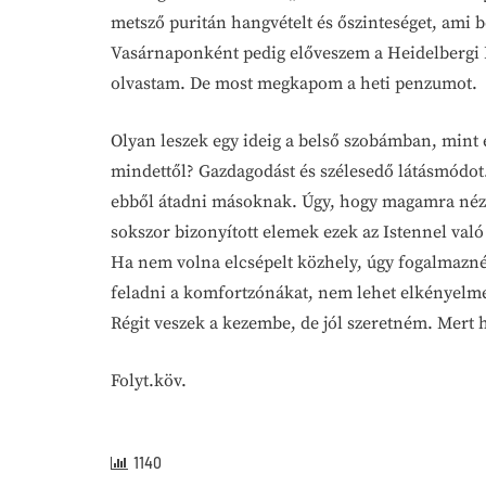
metsző puritán hangvételt és őszinteséget, ami
Vasárnaponként pedig előveszem a Heidelbergi Ká
olvastam. De most megkapom a heti penzumot.
Olyan leszek egy ideig a belső szobámban, mint 
mindettől? Gazdagodást és szélesedő látásmódot
ebből átadni másoknak. Úgy, hogy magamra nézve 
sokszor bizonyított elemek ezek az Istennel val
Ha nem volna elcsépelt közhely, úgy fogalmaz
feladni a komfortzónákat, nem lehet elkényelm
Régit veszek a kezembe, de jól szeretném. Mert 
Folyt.köv.
1140