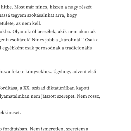
 hitbe. Most már nincs, hiszen a nagy részét
lmassá tegyem szokásainkat arra, hogy
tülete, az nem kell.
yokba. Olyanokról beszélek, akik nem akarnak
genfi zsoltárok! Nincs jobb a „károlinál”! Csak a
él egyébként csak porosodnak a tradicionális
khez a fekete könyvekhez. Úgyhogy advent első
ordítása, a XX. század diktatúráiban kapott
olyamataimban nem játszott szerepet. Nem rossz,
nekkincset.
bb fordításban. Nem ismeretlen, szeretem a