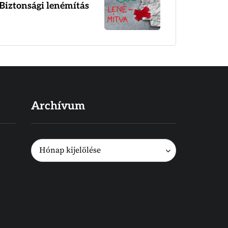
Biztonsági lenémítás
Archívum
Archívum
Archívum
Hónap kijelölése