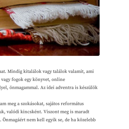
at. Mindig kitalálok vagy találok valamit, ami
 vagy fogok egy könyvet, online
llyel, önmagammal. Az idei adventra is készülök
am meg a szokásokat, sajátos református
juk, valódi kincsként. Viszont meg is maradt
t. Önmagáért nem kell egyik se, de ha közelebb