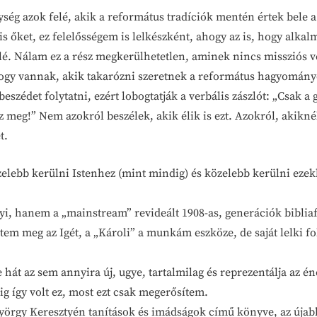
ység azok felé, akik a református tradíciók mentén értek bele a
 őket, ez felelősségem is lelkészként, ahogy az is, hogy alka
lé. Nálam ez a rész megkerülhetetlen, aminek nincs missziós ve
 hogy vannak, akik takarózni szeretnek a református hagyomán
szédet folytatni, ezért lobogtatják a verbális zászlót: „Csak a 
z meg!” Nem azokról beszélek, akik élik is ezt. Azokról, akikn
t.
elebb kerülni Istenhez (mint mindig) és közelebb kerülni eze
yi, hanem a „mainstream” revideált 1908-as, generációk bibliaf
em meg az Igét, a „Károli” a munkám eszköze, de saját lelki f
 hát az sem annyira új, ugye, tartalmilag és reprezentálja az é
ig így volt ez, most ezt csak megerősítem.
i György Keresztyén tanítások és imádságok című könyve, az úja