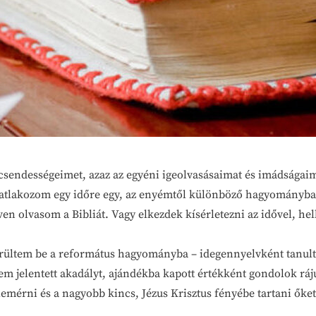
 csendességeimet, azaz az egyéni igeolvasásaimat és imádságaim
csatlakozom egy időre egy, az enyémtől különböző hagyományba
ven olvasom a Bibliát. Vagy elkezdek kísérletezni az idővel, he
erültem be a református hagyományba – idegennyelvként tanult
 nem jelentett akadályt, ajándékba kapott értékként gondolok rá
lemérni és a nagyobb kincs, Jézus Krisztus fényébe tartani őke