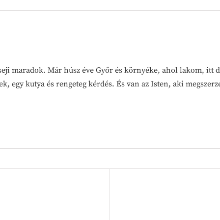
seji maradok. Már húsz éve Győr és környéke, ahol lakom, itt 
ek, egy kutya és rengeteg kérdés. És van az Isten, aki megszer