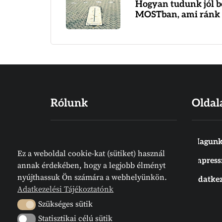
Hogyan tudunk jól b
MOSTban, ami ránk 
Rólunk
Oldal
Hiszünk abban, hogy a Biblia Isten
Magunk
Ez a weboldal cookie-kat (sütiket) használ
Igéje, amelyet emberek írtak
Impres
annak érdekében, hogy a legjobb élményt
ugyan, de nem emberektől jön.
nyújthassuk Ön számára a webhelyünkön.
Adatkez
Meg van írva. Az Írás örök
Adatkezelési Tájékoztatónk
tájékozódási pont. Megelőz
Szükséges sütik
Szükséges sütik
bennünket.
Statisztikai célú sütik
Statisztikai célú sütik