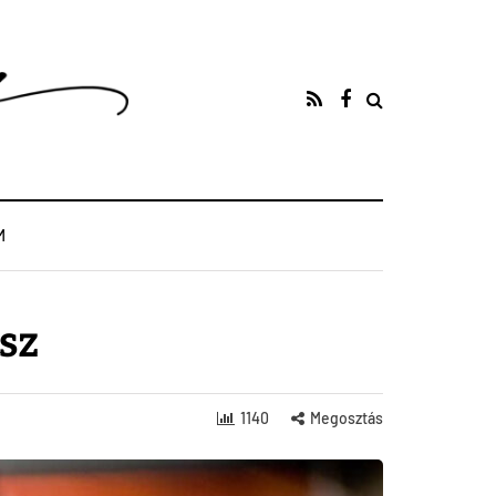
M
ész
1140
Megosztás