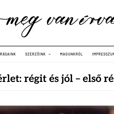
ÍRÁSAINK
SZERZŐINK
MAGUNKRÓL
IMPRESSZU
rlet: régit és jól – első r