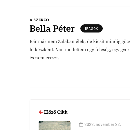
A SZERZŐ
Bella Péter
ÍRÁSOK
Bár már nem Zalában élek, de kicsit mindig göc
lelkészként. Van mellettem egy feleség, egy gyer
és nem ereszt.
Előző Cikk
2022. november 22.