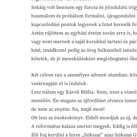
Sokáig volt bennem egy furcsa és jóindulatú irig
használom és próbálom formálni, újragondolni is
kapcsolódási pontok legyenek a hitet keresők fe
Aztán rájöttem az egyházi éveim során arra is,
vagy nem mernek a saját korukkal tartani és párbe
káté, imádkozni pedig az öreg Szikszaiból tanuls
kötetek, de jó menekülésként meglobogtatni őke
Két célom van a személyes adventi utamban: köz
vasárnapján el is indulok.
Lesz nálam egy Károli Biblia. Nem, nem a vizsol
mentőöv. Én magam az újfordítást olvasva ismert
de nem az enyém. Na, majd most!
Ott lesz az énekeskönyv. Ebből mondjuk az új, de
A református kalauz szerint megyek. Eddig is fél
Elő fog kerülni a híres „Szikszai” azaz Sziksza