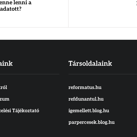
enne lenni a
adatott?
aink
Társoldalaink
ról
reformatus.hu
szum
refdunantul.hu
elési Tájékoztató
igemellett.blog.hu
parpercesek.blog.hu