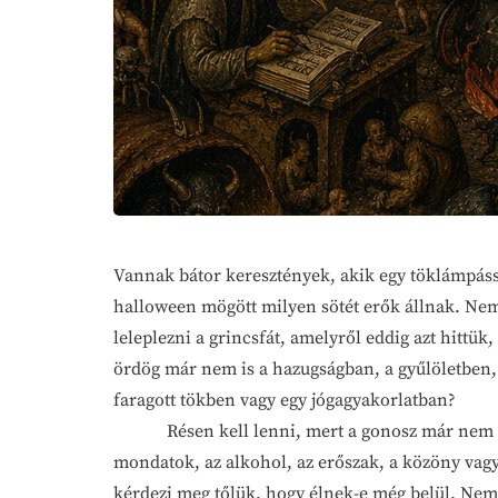
Vannak bátor keresztények, akik egy töklámpáss
halloween mögött milyen sötét erők állnak. Ne
leleplezni a grincsfát, amelyről eddig azt hittük
ördög már nem is a hazugságban, a gyűlöletben,
faragott tökben vagy egy jógagyakorlatban?
Résen kell lenni, mert a gonosz már nem ott 
mondatok, az alkohol, az erőszak, a közöny vag
kérdezi meg tőlük, hogy élnek-e még belül. Nem o