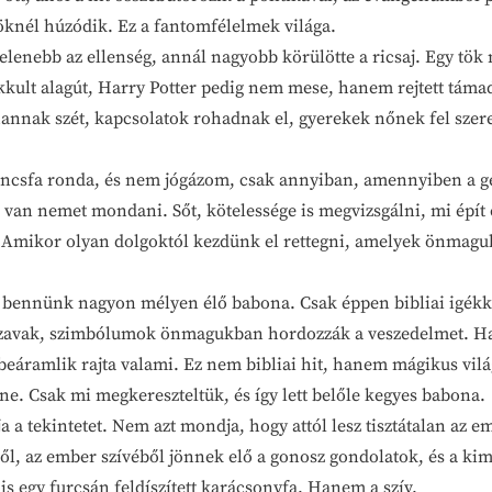
öknél húzódik. Ez a fantomfélelmek világa.
ebb az ellenség, annál nagyobb körülötte a ricsaj. Egy tök
lt alagút, Harry Potter pedig nem mese, hanem rejtett támadás
nnak szét, kapcsolatok rohadnak el, gyerekek nőnek fel szeret
fa ronda, és nem jógázom, csak annyiban, amennyiben a ge
an nemet mondani. Sőt, kötelessége is megvizsgálni, mi épít é
. Amikor olyan dolgoktól kezdünk el rettegni, amelyek önmaguk
nünk nagyon mélyen élő babona. Csak éppen bibliai igékkel
zavak, szimbólumok önmagukban hordozzák a veszedelmet. Ha 
 beáramlik rajta valami. Ez nem bibliai hit, hanem mágikus vil
ne. Csak mi megkereszteltük, és így lett belőle kegyes babona.
ekintetet. Nem azt mondja, hogy attól lesz tisztátalan az emb
ől, az ember szívéből jönnek elő a gonosz gondolatok, és a kim
s egy furcsán feldíszített karácsonyfa. Hanem a szív.