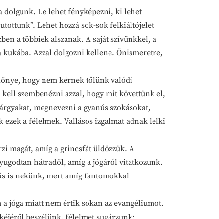
dolgunk. Le lehet fényképezni, ki lehet
utottunk”. Lehet hozzá sok-sok felkiáltójelet
zben a többiek alszanak. A saját szívünkkel, a
a kukába. Azzal dolgozni kellene. Önismeretre,
őnye, hogy nem kérnek tőlünk valódi
 kell szembenézni azzal, hogy mit követtünk el,
 tárgyakat, megnevezni a gyanús szokásokat,
ezek a félelmek. Vallásos izgalmat adnak lelki
i magát, amíg a grincsfát üldözzük. A
yugodtan hátradől, amíg a jógáról vitatkozunk.
lás is nekünk, mert amíg fantomokkal
 jóga miatt nem értik sokan az evangéliumot.
kéjéről beszélünk, félelmet sugárzunk;