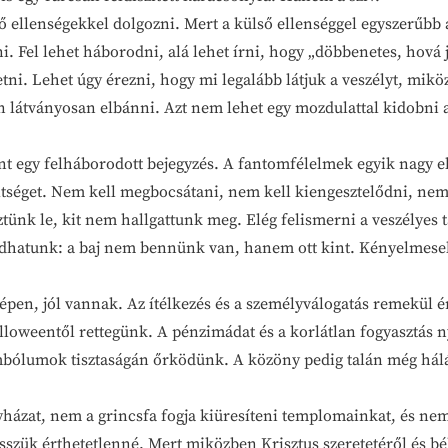
lenségekkel dolgozni. Mert a külső ellenséggel egyszerűbb a 
i. Fel lehet háborodni, alá lehet írni, hogy „döbbenetes, hová j
tni. Lehet úgy érezni, hogy mi legalább látjuk a veszélyt, mikö
n látványosan elbánni. Azt nem lehet egy mozdulattal kidobni 
y felháborodott bejegyzés. A fantomfélelmek egyik nagy el
ltséget. Nem kell megbocsátani, nem kell kiengesztelődni, nem
ztünk le, kit nem hallgattunk meg. Elég felismerni a veszélyes
hatunk: a baj nem bennünk van, hanem ott kint. Kényelmesek 
 jól vannak. Az ítélkezés és a személyválogatás remekül érz
lloweentől rettegünk. A pénzimádat és a korlátlan fogyasztás n
zimbólumok tisztaságán őrködünk. A közöny pedig talán még há
, nem a grincsfa fogja kiüresíteni templomainkat, és nem a
szük érthetetlenné. Mert miközben Krisztus szeretetéről és bé