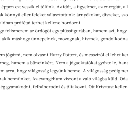
 ezt veszik el tőlünk. Az időt, a figyelmet, az energiát, a l
k könnyű ellenfeleket választottunk: árnyékokat, díszeket, s
alóban prófétai terhet kellene hordozni.
felismerem az ördögöt egy plüssfigurában, hanem azt, hogy 
, akik máshogy ünnepelnek, mozognak, hisznek, gondolkodnak, 
gázni, nem olvasni Harry Pottert, és messziről el lehet ker
lt meg, hanem a bűneinkért. Nem a jógaoktatókat győzte le, hane
m arra, hogy világosság legyünk benne. A világosság pedig nem
nnünket. Az evangélium viszont a való világba küld. Oda, 
g gyanakodni, felháborodni és tiltakozni. Ott Krisztust kellene