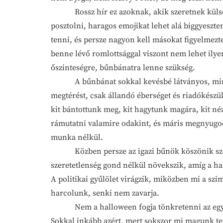
Rossz hír ez azoknak, akik szeretnek külső el
posztolni, haragos emojikat lehet alá biggyeszten
tenni, és persze nagyon kell másokat figyelmezte
benne lévő romlottsággal viszont nem lehet ilye
őszinteségre, bűnbánatra lenne szükség.
A bűnbánat sokkal kevésbé látványos, mint eg
megtérést, csak állandó éberséget és riadókészü
kit bántottunk meg, kit hagytunk magára, kit né
rámutatni valamire odakint, és máris megnyugod
munka nélkül.
Közben persze az igazi bűnök köszönik szépen,
szeretetlenség gond nélkül növekszik, amíg a ha
A politikai gyűlölet virágzik, miközben mi a s
harcolunk, senki nem zavarja.
Nem a halloween fogja tönkretenni az egyházat
Sokkal inkább azért, mert sokszor mi magunk tes