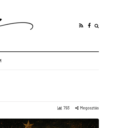
M
793
Megosztás