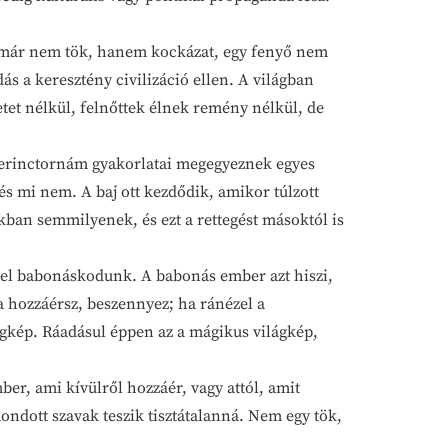
 már nem tök, hanem kockázat, egy fenyő nem
 a keresztény civilizáció ellen. A világban
et nélkül, felnőttek élnek remény nélkül, de
rinctornám gyakorlatai megegyeznek egyes
s mi nem. A baj ott kezdődik, amikor túlzott
ban semmilyenek, és ezt a rettegést másoktól is
 babonáskodunk. A babonás ember azt hiszi,
hozzáérsz, beszennyez; ha ránézel a
ágkép. Ráadásul éppen az a mágikus világkép,
er, ami kívülről hozzáér, vagy attól, amit
ondott szavak teszik tisztátalanná. Nem egy tök,