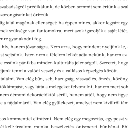
 szabadságról prédikálunk, de közben semmit sem értünk a sz
 szorongásainkat őrizzük.
lál magának ellenséget: ha éppen nincs, akkor legyárt egyet; 
k szüksége van fantomokra, mert azok igazolják a saját létét. 
enre gyanakodni fog.
, hanem józanságra. Nem arra, hogy mindent nyeljünk le, am
t sejtsünk. Isten nem a félelem lelkét adta nekünk, hanem az er
ne essünk pánikba minden kulturális jelenségtől. Szeretet, hogy
unk tenni a valódi veszély és a vallásos képzelgés között.
lni. Van elég bűn, seb, hazugság, visszaélés, önzés, közöny,
gy töklámpást, vagy látta a melegeket felvonulni, hanem mert s
ki nem démoni dekorációktól sérül, hanem attól, hogy nem figyel
ie a fájdalmáról. Van elég gyülekezet, amelyet nem kívülről tá
ommenttel elintézni. Nem elég egy megosztás, egy poszt vag
ét kell: irgalom, munka, beszélgetés, önismeret, bűnbánat. Ehh