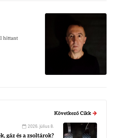
 hittant
Következő Cikk
2026. július 8.
k, gáz és a zsoltárok?