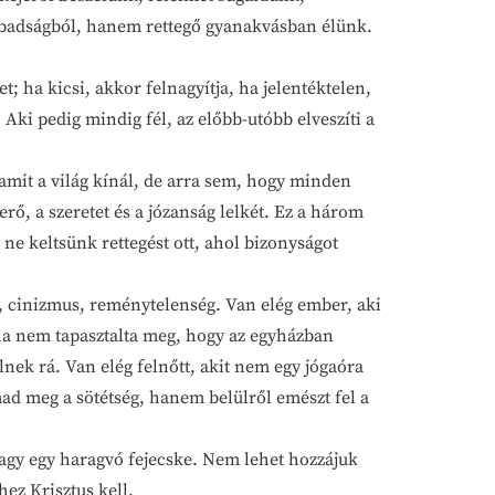
abadságból, hanem rettegő gyanakvásban élünk.
ha kicsi, akkor felnagyítja, ha jelentéktelen,
Aki pedig mindig fél, az előbb-utóbb elveszíti a
it a világ kínál, de arra sem, hogy minden
ő, a szeretet és a józanság lelkét. Ez a három
 ne keltsünk rettegést ott, ahol bizonyságot
 cinizmus, reménytelenség. Van elég ember, aki
oha nem tapasztalta meg, hogy az egyházban
nek rá. Van elég felnőtt, akit nem egy jógaóra
mad meg a sötétség, hanem belülről emészt fel a
y egy haragvó fejecske. Nem lehet hozzájuk
ez Krisztus kell.