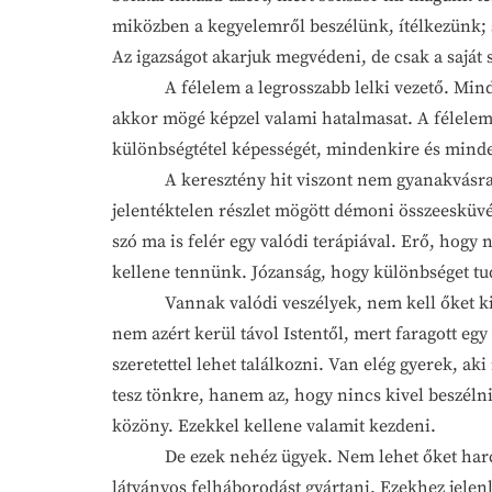
miközben a kegyelemről beszélünk, ítélkezünk;
Az igazságot akarjuk megvédeni, de csak a saját
A félelem a legrosszabb lelki vezető. Mindig ta
akkor mögé képzel valami hatalmasat. A félelemne
különbségtétel képességét, mindenkire és mind
A keresztény hit viszont nem gyanakvásra hív
jelentéktelen részlet mögött démoni összeesküvés
szó ma is felér egy valódi terápiával. Erő, hogy 
kellene tennünk. Józanság, hogy különbséget tudj
Vannak valódi veszélyek, nem kell őket kitalá
nem azért kerül távol Istentől, mert faragott e
szeretettel lehet találkozni. Van elég gyerek, a
tesz tönkre, hanem az, hogy nincs kivel beszéln
közöny. Ezekkel kellene valamit kezdeni.
De ezek nehéz ügyek. Nem lehet őket harcos k
látványos felháborodást gyártani. Ezekhez jelenl