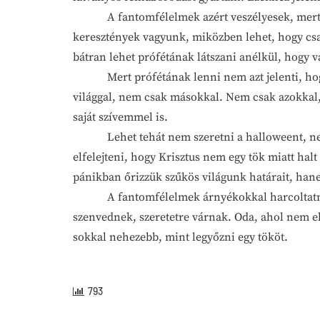
A fantomfélelmek azért veszélyesek, mert éppen
keresztények vagyunk, miközben lehet, hogy csa
bátran lehet prófétának látszani anélkül, hogy v
Mert prófétának lenni nem azt jelenti, hogy 
világgal, nem csak másokkal. Nem csak azokkal
saját szívemmel is.
Lehet tehát nem szeretni a halloweent, nem jó
elfelejteni, hogy Krisztus nem egy tök miatt ha
pánikban őrizzük szűkös világunk határait, hane
A fantomfélelmek árnyékokkal harcoltatnak be
szenvednek, szeretetre várnak. Oda, ahol nem elé
sokkal nehezebb, mint legyőzni egy tököt.
793