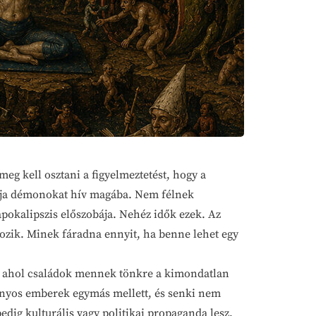
g kell osztani a figyelmeztetést, hogy a
lója démonokat hív magába. Nem félnek
 apokalipszis előszobája. Nehéz idők ezek. Az
ozik. Minek fáradna ennyit, ha benne lehet egy
, ahol családok mennek tönkre a kimondatlan
ányos emberek egymás mellett, és senki nem
edig kulturális vagy politikai propaganda lesz.