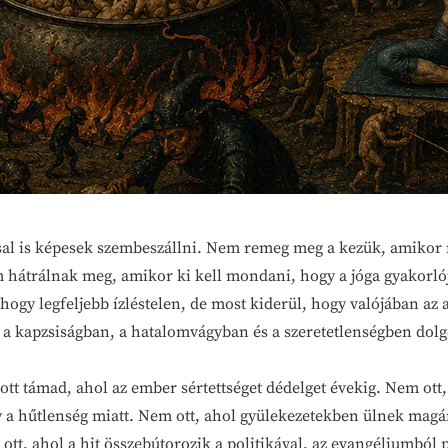
al is képesek szembeszállni. Nem remeg meg a kezük, amikor me
m hátrálnak meg, amikor ki kell mondani, hogy a jóga gyakor
, hogy legfeljebb ízléstelen, de most kiderül, hogy valójában az
 a kapzsiságban, a hatalomvágyban és a szeretetlenségben dolg
támad, ahol az ember sértettséget dédelget évekig. Nem ott
y a hűtlenség miatt. Nem ott, ahol gyülekezetekben ülnek mag
tt, ahol a hit összebútorozik a politikával, az evangéliumból p