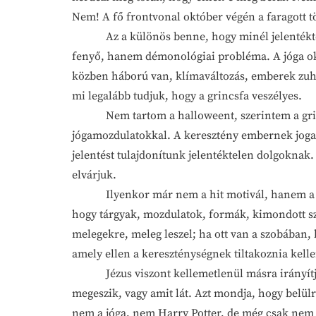
Nem! A fő frontvonal október végén a faragott t
Az a különös benne, hogy minél jelentéktelen
fenyő, hanem démonológiai probléma. A jóga okku
közben háború van, klímaváltozás, emberek zuha
mi legalább tudjuk, hogy a grincsfa veszélyes.
Nem tartom a halloweent, szerintem a grincs
jógamozdulatokkal. A keresztény embernek joga v
jelentést tulajdonítunk jelentéktelen dolgoknak
elvárjuk.
Ilyenkor már nem a hit motivál, hanem a ben
hogy tárgyak, mozdulatok, formák, kimondott s
melegekre, meleg leszel; ha ott van a szobában,
amely ellen a kereszténységnek tiltakoznia kelle
Jézus viszont kellemetlenül másra irányítja a t
megeszik, vagy amit lát. Azt mondja, hogy belülr
nem a jóga, nem Harry Potter, de még csak nem i