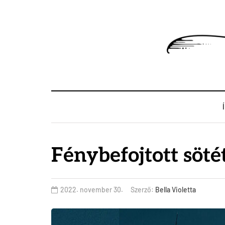
Fénybefojtott söté
2022. november 30.
Szerző:
Bella Violetta