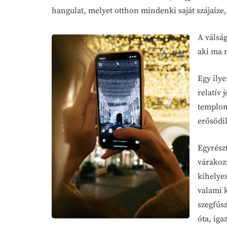
hangulat, melyet otthon mindenki saját szájaíze
A válsá
aki ma 
Egy ilye
relatív
templom
erősödi
Egyrész
várakozn
kihelye
valami k
szegfűsz
óta, iga