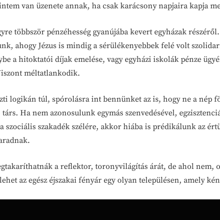
rintem van üzenete annak, ha csak karácsony napjaira kapja meg
yre többször pénzéhesség gyanújába kevert egyházak részéről. 
nk, ahogy Jézus is mindig a sérülékenyebbek felé volt szolidari
be a hitoktatói díjak emelése, vagy egyházi iskolák pénze ügy
 Viszont méltatlankodik.
i logikán túl, spórolásra int bennünket az is, hogy ne a nép f
ó társ. Ha nem azonosulunk egymás szenvedésével, egzisztenci
szociális szakadék szélére, akkor hiába is prédikálunk az értün
maradnak.
akaríthatnák a reflektor, toronyvilágítás árát, de ahol nem, ot
ehet az egész éjszakai fényár egy olyan településen, amely kény