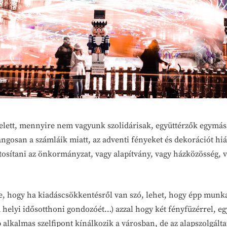
elett, mennyire nem vagyunk szolidárisak, együttérzők egymás
ngosan a számláik miatt, az adventi fényeket és dekorációt hi
ztosítani az önkormányzat, vagy alapítvány, vagy házközösség, 
, hogy ha kiadáscsökkentésről van szó, lehet, hogy épp munka
a helyi idősotthoni gondozóét…) azzal hogy két fényfüzérrel, e
 alkalmas szelfipont kínálkozik a városban, de az alapszolgált