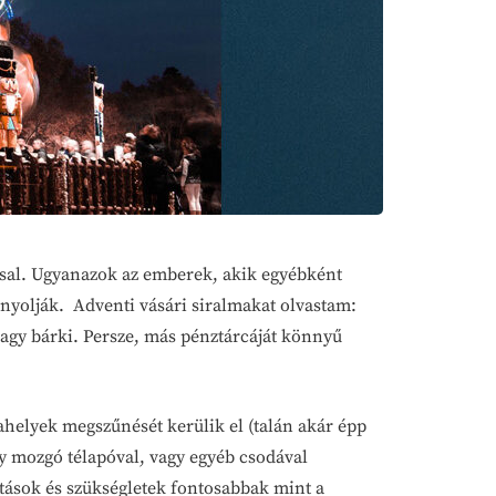
sal. Ugyanazok az emberek, akik egyébként
ányolják. Adventi vásári siralmakat olvastam:
vagy bárki. Persze, más pénztárcáját könnyű
helyek megszűnését kerülik el (talán akár épp
gy mozgó télapóval, vagy egyéb csodával
atások és szükségletek fontosabbak mint a