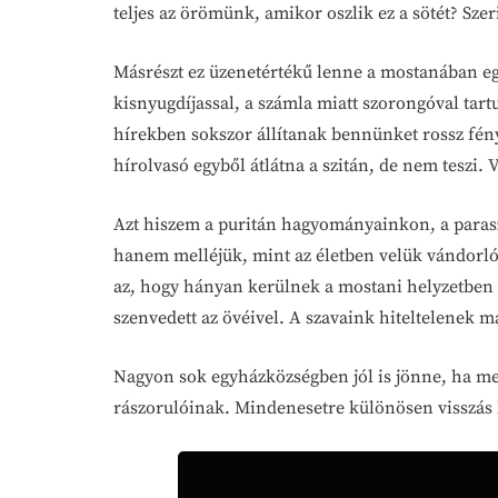
teljes az örömünk, amikor oszlik ez a sötét? Sze
Másrészt ez üzenetértékű lenne a mostanában eg
kisnyugdíjassal, a számla miatt szorongóval tartu
hírekben sokszor állítanak bennünket rossz fény
hírolvasó egyből átlátna a szitán, de nem teszi.
Azt hiszem a puritán hagyományainkon, a paraszt
hanem melléjük, mint az életben velük vándorl
az, hogy hányan kerülnek a mostani helyzetben a 
szenvedett az övéivel. A szavaink hiteltelenek 
Nagyon sok egyházközségben jól is jönne, ha megt
rászorulóinak. Mindenesetre különösen visszás l