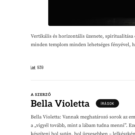
Vertikális és horizontális üzenete, spiritualitá
minden templom minden lehetséges fényével, hogy
939
A SZERZŐ
Bella Violetta
ÍRÁSOK
Bella Violetta: Vannak meghatározó sorok az emb
a „vigyél tovább, mint a lábam tudna menni”. Eze
készíteni hol sután, hol ügyesebben – lelkészké