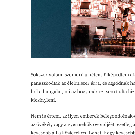
Sokszor voltam szomorú a héten. Elképedtem af
panaszkodtak az élelmiszer árra, és aggódnak ha
hol a hangulat, mi az hogy már ezt sem tudta bi
kicsinyleni.
Nem is értem, az ilyen emberek belegondolnak-e
az övékét, vagy a gyermekük óvónőjéét, esetleg 
kevesebb áll a köztereken. Lehet, hogy kevesebb