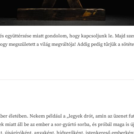
sa és együttérzése miatt gondolom, hogy kapcsoljunk le. Majd s
 megszületett a világ megváltója! Addig pedig tűrjük a sötétet
er életében. Nekem például a „legyek drót, amin az üzenet fut
k miatt áll be az ember a sor-gyártó sorba, és próbál maga is ú
nt, újságíróként, anyaként, hídverőként, istenkereső emberkén