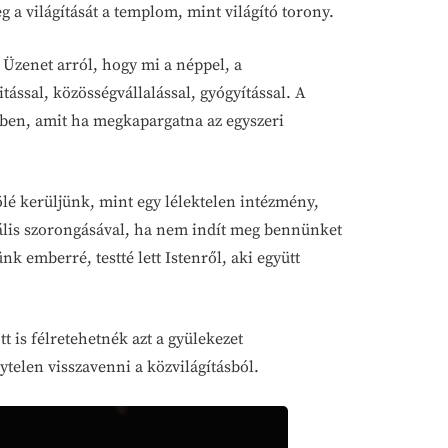
 a világítását a templom, mint világító torony.
Üzenet arról, hogy mi a néppel, a
tással, közösségvállalással, gyógyítással. A
ében, amit ha megkapargatna az egyszeri
ölé kerüljünk, mint egy lélektelen intézmény,
ális szorongásával, ha nem indít meg bennünket
k emberré, testté lett Istenről, aki együtt
t is félretehetnék azt a gyülekezet
telen visszavenni a közvilágításból.