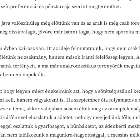
, színpreferenciái és pénztárcája szerint megteremthet.
g java valószínűleg még előttünk van és az árak is még csak t
még díszkivilágít, jövőre már bánni fogja, hogy nem spórolta m
n évben kairosz van. Itt az ideje felmutatnunk, hogy nem csak 
 jólétünk ne zsákmány, hanem mások iránti felelősség legyen. 
aink térfényeit, a ma már anakronisztikus toronyórák megvilág
k bennem napok óta.
t: hogy legyen miért énekelnünk azt, hogy a sötétség szűnni ke
i kell, hanem vágyakozni is. Ha szeptember óta folyamatos a dí
zése a téma, akkor valójában sosem éltük meg az ünneptelensége
is álfénnyel eloszlattuk a sötétet, nehogy megijedjünk tőle, n
eggel oszlattuk a gyarlóságot, a bűnbánatot, az édenkerti mezí
zán nem találkozunk a magunkra-hagyottsággal, a messiás nélkü