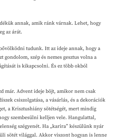
öredékük annak, amik ránk várnak. Lehet, hogy
eg az árát.
bővölködni tudunk. Itt az ideje annak, hogy a
Azt gondolom, szép és nemes gesztus volna a
ítását is kikapcsolni. És ez több okból
zd már. Advent ideje böjt, amikor nem csak
szek csiszolgatása, a vásárlás, és a dekorációk
t, a Krisztushiány sötétségét, mert mindig
ehogy szembesülni kelljen vele. Hangulattal,
telenség szégyenét. Ha „karira” készülünk nyár
li sötét világgal. Akkor viszont hogyan is lenne