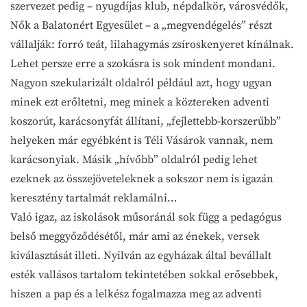
szervezet pedig – nyugdíjas klub, népdalkör, városvédők,
Nők a Balatonért Egyesület – a „megvendégelés” részt
vállalják: forró teát, lilahagymás zsíroskenyeret kínálnak.
Lehet persze erre a szokásra is sok mindent mondani.
Nagyon szekularizált oldalról például azt, hogy ugyan
minek ezt erőltetni, meg minek a köztereken adventi
koszorút, karácsonyfát állítani, „fejlettebb-korszerűbb”
helyeken már egyébként is Téli Vásárok vannak, nem
karácsonyiak. Másik „hívőbb” oldalról pedig lehet
ezeknek az összejöveteleknek a sokszor nem is igazán
keresztény tartalmát reklamálni…
Való igaz, az iskolások műsoránál sok függ a pedagógus
belső meggyőződésétől, már ami az énekek, versek
kiválasztását illeti. Nyilván az egyházak által bevállalt
esték vallásos tartalom tekintetében sokkal erősebbek,
hiszen a pap és a lelkész fogalmazza meg az adventi