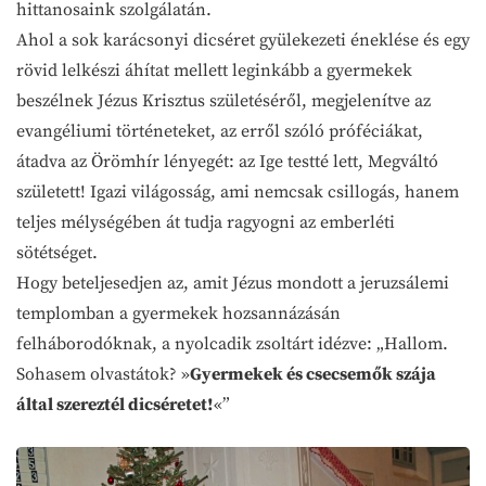
hittanosaink szolgálatán.
Ahol a sok karácsonyi dicséret gyülekezeti éneklése és egy
rövid lelkészi áhítat mellett leginkább a gyermekek
beszélnek Jézus Krisztus születéséről, megjelenítve az
evangéliumi történeteket, az erről szóló próféciákat,
átadva az Örömhír lényegét: az Ige testté lett, Megváltó
született! Igazi világosság, ami nemcsak csillogás, hanem
teljes mélységében át tudja ragyogni az emberléti
sötétséget.
Hogy beteljesedjen az, amit Jézus mondott a jeruzsálemi
templomban a gyermekek hozsannázásán
felháborodóknak, a nyolcadik zsoltárt idézve: „Hallom.
Sohasem olvastátok? »
Gyermekek és csecsemők szája
által szereztél dicséretet!
«”