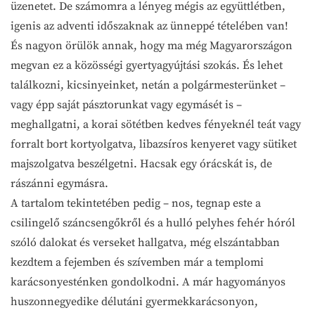
üzenetet. De számomra a lényeg mégis az együttlétben,
igenis az adventi időszaknak az ünneppé tételében van!
És nagyon örülök annak, hogy ma még Magyarországon
megvan ez a közösségi gyertyagyújtási szokás. És lehet
találkozni, kicsinyeinket, netán a polgármesterünket –
vagy épp saját pásztorunkat vagy egymásét is –
meghallgatni, a korai sötétben kedves fényeknél teát vagy
forralt bort kortyolgatva, libazsíros kenyeret vagy sütiket
majszolgatva beszélgetni. Hacsak egy órácskát is, de
rászánni egymásra.
A tartalom tekintetében pedig – nos, tegnap este a
csilingelő száncsengőkről és a hulló pelyhes fehér hóról
szóló dalokat és verseket hallgatva, még elszántabban
kezdtem a fejemben és szívemben már a templomi
karácsonyesténken gondolkodni. A már hagyományos
huszonnegyedike délutáni gyermekkarácsonyon,