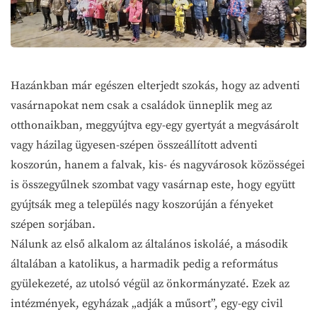
Hazánkban már egészen elterjedt szokás, hogy az adventi
vasárnapokat nem csak a családok ünneplik meg az
otthonaikban, meggyújtva egy-egy gyertyát a megvásárolt
vagy házilag ügyesen-szépen összeállított adventi
koszorún, hanem a falvak, kis- és nagyvárosok közösségei
is összegyűlnek szombat vagy vasárnap este, hogy együtt
gyújtsák meg a település nagy koszorúján a fényeket
szépen sorjában.
Nálunk az első alkalom az általános iskoláé, a második
általában a katolikus, a harmadik pedig a református
gyülekezeté, az utolsó végül az önkormányzaté. Ezek az
intézmények, egyházak „adják a műsort”, egy-egy civil