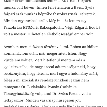
Ekkor betanított asztalos lettem a BKV-nál. Forgács
munka volt bőven. Innen felvételiztem a Kaesz Gyula
faipari szakmunkás képzőbe faszobrásznak. Felvettek.
Minden egyenesbe került. Még inas is lettem egy
Faszobrász KTSZ-nél Rákospalotán. Végh Edgárd, Ecu bá
volt a mester. Hihetetlen életbölcsességű ember volt.
Azonban menetközben történt valami. Ebben az időben a
konfirmációm után, már megérintett Isten. Nagy
küzdelem volt ez. Mert hitetlenül mentem oda a
gyülekezetébe, de nagy arccal adtam esélyt neki, hogy
bebizonyítsa, hogy létezik, mert ugye a tudomány azért,
főleg a mi szocialista rendszerünkben igazán nem
támogatta Őt. Budakalász-Pomáz-Csobánka
Társegyházközség volt, ahol Dr. Szűcs Ferenc volt a
lelkipásztor. Minden vasárnap hűségesen jött
Budakalászra 9 órára. Általában vele jött leánya Zsuzsanna