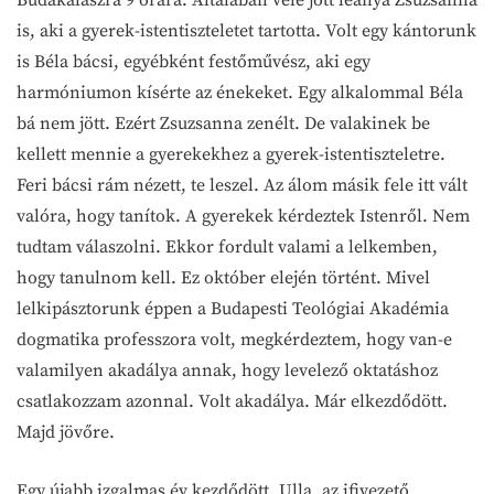
is, aki a gyerek-istentiszteletet tartotta. Volt egy kántorunk
is Béla bácsi, egyébként festőművész, aki egy
harmóniumon kísérte az énekeket. Egy alkalommal Béla
bá nem jött. Ezért Zsuzsanna zenélt. De valakinek be
kellett mennie a gyerekekhez a gyerek-istentiszteletre.
Feri bácsi rám nézett, te leszel. Az álom másik fele itt vált
valóra, hogy tanítok. A gyerekek kérdeztek Istenről. Nem
tudtam válaszolni. Ekkor fordult valami a lelkemben,
hogy tanulnom kell. Ez október elején történt. Mivel
lelkipásztorunk éppen a Budapesti Teológiai Akadémia
dogmatika professzora volt, megkérdeztem, hogy van-e
valamilyen akadálya annak, hogy levelező oktatáshoz
csatlakozzam azonnal. Volt akadálya. Már elkezdődött.
Majd jövőre.
Egy újabb izgalmas év kezdődött. Ulla, az ifivezető