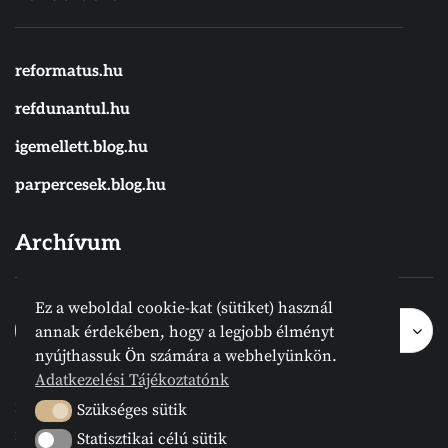
reformatus.hu
refdunantul.hu
igemellett.blog.hu
parpercesek.blog.hu
Archívum
Ez a weboldal cookie-kat (sütiket) használ
Archívum
Archívum
Hónap kijelölése
annak érdekében, hogy a legjobb élményt
nyújthassuk Ön számára a webhelyünkön.
Adatkezelési Tájékoztatónk
2024 © Megvanirva.hu - Minden jog
Szükséges sütik
Szükséges sütik
fenntartva.
Statisztikai célú sütik
Statisztikai célú sütik