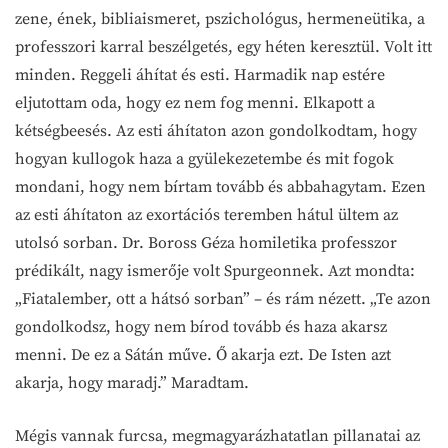
zene, ének, bibliaismeret, pszichológus, hermeneütika, a
professzori karral beszélgetés, egy héten keresztül. Volt itt
minden. Reggeli áhítat és esti. Harmadik nap estére
eljutottam oda, hogy ez nem fog menni. Elkapott a
kétségbeesés. Az esti áhítaton azon gondolkodtam, hogy
hogyan kullogok haza a gyülekezetembe és mit fogok
mondani, hogy nem bírtam tovább és abbahagytam. Ezen
az esti áhítaton az exortációs teremben hátul ültem az
utolsó sorban. Dr. Boross Géza homiletika professzor
prédikált, nagy ismerője volt Spurgeonnek. Azt mondta:
„Fiatalember, ott a hátsó sorban” – és rám nézett. „Te azon
gondolkodsz, hogy nem bírod tovább és haza akarsz
menni. De ez a Sátán műve. Ő akarja ezt. De Isten azt
akarja, hogy maradj.” Maradtam.
Mégis vannak furcsa, megmagyarázhatatlan pillanatai az