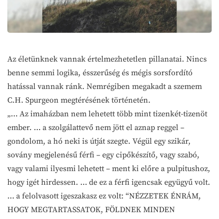
Az életünknek vannak értelmezhetetlen pillanatai. Nincs
benne semmi logika, ésszerűség és mégis sorsfordító
hatással vannak ránk. Nemrégiben megakadt a szemem
C.H. Spurgeon megtérésének történetén.
„… Az imaházban nem lehetett több mint tizenkét-tizenöt
ember. … a szolgálattevő nem jött el aznap reggel –
gondolom, a hó neki is útját szegte. Végül egy szikár,
sovány megjelenésű férfi – egy cipőkészítő, vagy szabó,
vagy valami ilyesmi lehetett – ment ki előre a pulpitushoz,
hogy igét hirdessen. … de ez a férfi igencsak együgyű volt.
… a felolvasott igeszakasz ez volt: “NÉZZETEK ÉNRÁM,
HOGY MEGTARTASSATOK, FÖLDNEK MINDEN