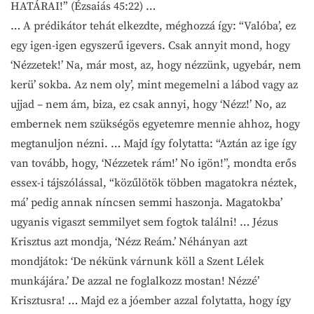
HATÁRAI!” (Ézsaiás 45:22) …
… A prédikátor tehát elkezdte, méghozzá így: “Valóba’, ez
egy igen-igen egyszerű igevers. Csak annyit mond, hogy
‘Nézzetek!’ Na, már most, az, hogy nézzünk, ugyebár, nem
kerü’ sokba. Az nem oly’, mint megemelni a lábod vagy az
ujjad – nem ám, biza, ez csak annyi, hogy ‘Nézz!’ No, az
embernek nem szükségös egyetemre mennie ahhoz, hogy
megtanuljon nézni. … Majd így folytatta: “Aztán az ige így
van tovább, hogy, ‘Nézzetek rám!’ No igön!”, mondta erős
essex-i tájszólással, “közűlötök többen magatokra néztek,
má’ pedig annak níncsen semmi haszonja. Magatokba’
ugyanis vigaszt semmilyet sem fogtok találni! … Jézus
Krisztus azt mondja, ‘Nézz Reám.’ Néhányan azt
mondjátok: ‘De nékünk várnunk köll a Szent Lélek
munkájára.’ De azzal ne foglalkozz mostan! Nézzé’
Krisztusra! … Majd ez a jóember azzal folytatta, hogy így