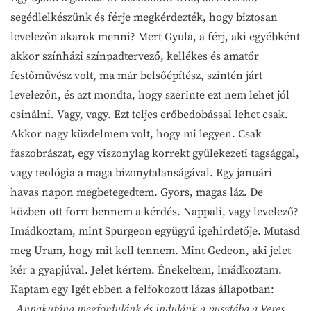
segédlelkészünk és férje megkérdezték, hogy biztosan
levelezőn akarok menni? Mert Gyula, a férj, aki egyébként
akkor színházi színpadtervező, kellékes és amatőr
festőművész volt, ma már belsőépítész, szintén járt
levelezőn, és azt mondta, hogy szerinte ezt nem lehet jól
csinálni. Vagy, vagy. Ezt teljes erőbedobással lehet csak.
Akkor nagy küzdelmem volt, hogy mi legyen. Csak
faszobrászat, egy viszonylag korrekt gyülekezeti tagsággal,
vagy teológia a maga bizonytalanságával. Egy januári
havas napon megbetegedtem. Gyors, magas láz. De
közben ott forrt bennem a kérdés. Nappali, vagy levelező?
Imádkoztam, mint Spurgeon együgyű igehirdetője. Mutasd
meg Uram, hogy mit kell tennem. Mint Gedeon, aki jelet
kér a gyapjúval. Jelet kértem. Énekeltem, imádkoztam.
Kaptam egy Igét ebben a felfokozott lázas állapotban:
„Annakutána megfordulánk és indulánk a pusztába a Veres