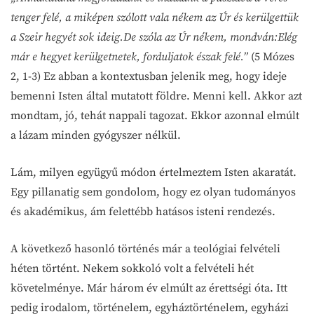
tenger felé, a miképen szólott vala nékem az Úr és kerülgettük
a Szeir hegyét sok ideig.De szóla az Úr nékem, mondván:Elég
már e hegyet kerülgetnetek, forduljatok észak felé.”
(5 Mózes
2, 1-3) Ez abban a kontextusban jelenik meg, hogy ideje
bemenni Isten által mutatott földre. Menni kell. Akkor azt
mondtam, jó, tehát nappali tagozat. Ekkor azonnal elmúlt
a lázam minden gyógyszer nélkül.
Lám, milyen együgyű módon értelmeztem Isten akaratát.
Egy pillanatig sem gondolom, hogy ez olyan tudományos
és akadémikus, ám felettébb hatásos isteni rendezés.
A következő hasonló történés már a teológiai felvételi
héten történt. Nekem sokkoló volt a felvételi hét
követelménye. Már három év elmúlt az érettségi óta. Itt
pedig irodalom, történelem, egyháztörténelem, egyházi