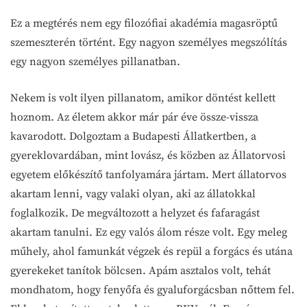
Ez a megtérés nem egy filozófiai akadémia magasröptű
szemeszterén történt. Egy nagyon személyes megszólítás
egy nagyon személyes pillanatban.
Nekem is volt ilyen pillanatom, amikor döntést kellett
hoznom. Az életem akkor már pár éve össze-vissza
kavarodott. Dolgoztam a Budapesti Állatkertben, a
gyereklovardában, mint lovász, és közben az Állatorvosi
egyetem előkészítő tanfolyamára jártam. Mert állatorvos
akartam lenni, vagy valaki olyan, aki az állatokkal
foglalkozik. De megváltozott a helyzet és fafaragást
akartam tanulni. Ez egy valós álom része volt. Egy meleg
műhely, ahol famunkát végzek és repül a forgács és utána
gyerekeket tanítok bölcsen. Apám asztalos volt, tehát
mondhatom, hogy fenyőfa és gyaluforgácsban nőttem fel.