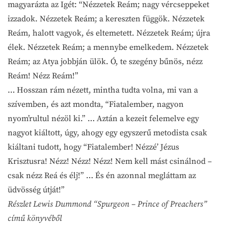
magyarázta az Igét: “Nézzetek Reám; nagy vércseppeket
izzadok. Nézzetek Reám; a kereszten függök. Nézzetek
Reám, halott vagyok, és eltemetett. Nézzetek Reám; újra
élek. Nézzetek Reám; a mennybe emelkedem. Nézzetek
Reám; az Atya jobbján ülök. Ó, te szegény bűnös, nézz
Reám! Nézz Reám!”
… Hosszan rám nézett, mintha tudta volna, mi van a
szívemben, és azt mondta, “Fiatalember, nagyon
nyom’rultul nézöl ki.” … Aztán a kezeit felemelve egy
nagyot kiáltott, úgy, ahogy egy egyszerű metodista csak
kiáltani tudott, hogy “Fiatalember! Nézzé’ Jézus
Krisztusra! Nézz! Nézz! Nézz! Nem kell mást csinálnod –
csak nézz Reá és élj!” … És én azonnal megláttam az
üdvösség útját!”
Részlet Lewis Dummond “Spurgeon – Prince of Preachers”
című könyvéből