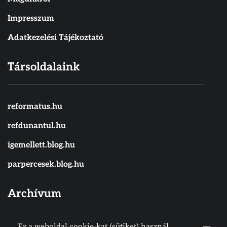
Impresszum
Adatkezelési Tájékoztató
Társoldalaink
reformatus.hu
refdunantul.hu
igemellett.blog.hu
parpercesek.blog.hu
Archívum
Ez a weboldal cookie-kat (sütiket) használ