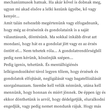
mechanizmusok hatnak. Ha akár kővel is dobnak meg,
ugyan mi akad elsőre a lelki kezünk ügyébe, kő vagy
kenyér…
Amit talán nehezebb megértenünk vagy elfogadnunk,
hogy még az érzéseink és gondolataink is a saját
választásunk, döntésünk. Ma sokkal inkább divat azt
mondani, hogy hát ez a gondolat jött vagy ez az érzés
öntött el… Nem tehetek róla… A gondolatrendőrségből
pedig nem kérünk, köszönjük szépen…
Pedig igenis, tehetünk. És mentálhigiénés
lelkigondozóként távol legyen tőlem, hogy érzések és
gondolatok elfojtását, negligálását vagy bagatellizálását
szorgalmazzam. Szembe kell velük néznünk, utána kell
mennünk, hogy honnan és miért jönnek. De éppen így és
ekkor dönthetünk is arról, hogy dédelgetjük, eluralkodni
engedjük, vagy pedig nemet mondunk rájuk. Hogy más