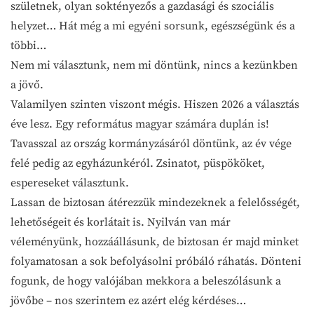
születnek, olyan soktényezős a gazdasági és szociális
helyzet… Hát még a mi egyéni sorsunk, egészségünk és a
többi…
Nem mi választunk, nem mi döntünk, nincs a kezünkben
a jövő.
Valamilyen szinten viszont mégis. Hiszen 2026 a választás
éve lesz. Egy református magyar számára duplán is!
Tavasszal az ország kormányzásáról döntünk, az év vége
felé pedig az egyházunkéról. Zsinatot, püspököket,
espereseket választunk.
Lassan de biztosan átérezzük mindezeknek a felelősségét,
lehetőségeit és korlátait is. Nyilván van már
véleményünk, hozzáállásunk, de biztosan ér majd minket
folyamatosan a sok befolyásolni próbáló ráhatás. Dönteni
fogunk, de hogy valójában mekkora a beleszólásunk a
jövőbe – nos szerintem ez azért elég kérdéses…