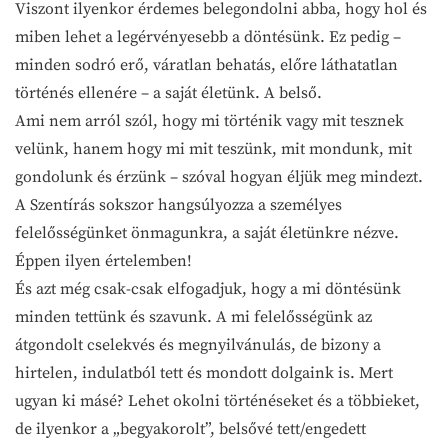
Viszont ilyenkor érdemes belegondolni abba, hogy hol és
miben lehet a legérvényesebb a döntésünk. Ez pedig –
minden sodró erő, váratlan behatás, előre láthatatlan
történés ellenére – a saját életünk. A belső.
Ami nem arról szól, hogy mi történik vagy mit tesznek
velünk, hanem hogy mi mit teszünk, mit mondunk, mit
gondolunk és érzünk – szóval hogyan éljük meg mindezt.
A Szentírás sokszor hangsúlyozza a személyes
felelősségünket önmagunkra, a saját életünkre nézve.
Éppen ilyen értelemben!
És azt még csak-csak elfogadjuk, hogy a mi döntésünk
minden tettünk és szavunk. A mi felelősségünk az
átgondolt cselekvés és megnyilvánulás, de bizony a
hirtelen, indulatból tett és mondott dolgaink is. Mert
ugyan ki másé? Lehet okolni történéseket és a többieket,
de ilyenkor a „begyakorolt”, belsővé tett/engedett