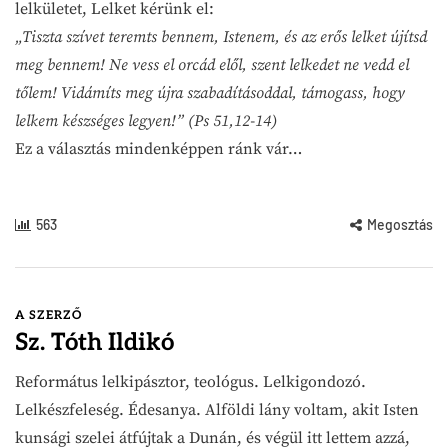
lelkületet, Lelket kérünk el:
„Tiszta szívet teremts bennem, Istenem, és az erős lelket újítsd
meg bennem! Ne vess el orcád elől, szent lelkedet ne vedd el
tőlem! Vidámíts meg újra szabadításoddal, támogass, hogy
lelkem készséges legyen!” (Ps 51,12-14)
Ez a választás mindenképpen ránk vár…
563
Megosztás
A SZERZŐ
Sz. Tóth Ildikó
Református lelkipásztor, teológus. Lelkigondozó.
Lelkészfeleség. Édesanya. Alföldi lány voltam, akit Isten
kunsági szelei átfújtak a Dunán, és végül itt lettem azzá,