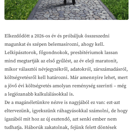
Elkezdődött a 2026-os év és próbáljuk összeszedni
magunkat és szépen belemasírozni, ahogy kell.
Lelkipásztorok, főgondnokok, presbitériumok lassan
mind megtartják az első gyűlést, az év eleji maratonit,
mikor választói névjegyzékről, adatokról, zárszámadásról,
költségvetésről kell határozni. Már amennyire lehet, mert
a jövő évi költségvetés amolyan reménység szerinti – még
a legjózanabb kalkulálásokkal is.
De a magánéletünkre nézve is nagyjából ez van: ezt-azt
eltervezünk, igyekszünk ráhagyásokkal számolni, de hogy
igazából mit hoz az új esztendő, azt senki ember nem
tudhatja. Háborúk zakatolnak, fejünk felett döntések