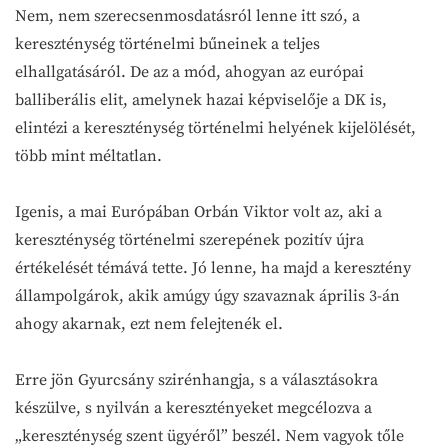
Nem, nem szerecsenmosdatásról lenne itt szó, a
kereszténység történelmi bűneinek a teljes
elhallgatásáról. De az a mód, ahogyan az európai
balliberális elit, amelynek hazai képviselője a DK is,
elintézi a kereszténység történelmi helyének kijelölését,
több mint méltatlan.
Igenis, a mai Európában Orbán Viktor volt az, aki a
kereszténység történelmi szerepének pozitív újra
értékelését témává tette. Jó lenne, ha majd a keresztény
állampolgárok, akik amúgy úgy szavaznak április 3-án
ahogy akarnak, ezt nem felejtenék el.
Erre jön Gyurcsány szirénhangja, s a választásokra
készülve, s nyilván a keresztényeket megcélozva a
„kereszténység szent ügyéről” beszél. Nem vagyok tőle