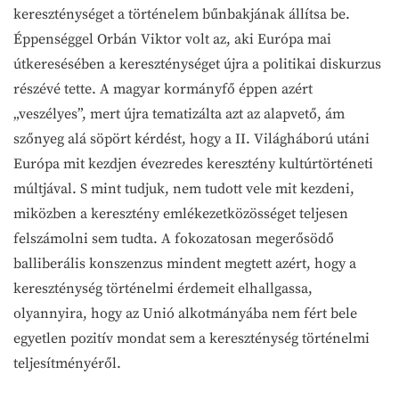
kereszténységet a történelem bűnbakjának állítsa be.
Éppenséggel Orbán Viktor volt az, aki Európa mai
útkeresésében a kereszténységet újra a politikai diskurzus
részévé tette. A magyar kormányfő éppen azért
„veszélyes”, mert újra tematizálta azt az alapvető, ám
szőnyeg alá söpört kérdést, hogy a II. Világháború utáni
Európa mit kezdjen évezredes keresztény kultúrtörténeti
múltjával. S mint tudjuk, nem tudott vele mit kezdeni,
miközben a keresztény emlékezetközösséget teljesen
felszámolni sem tudta. A fokozatosan megerősödő
balliberális konszenzus mindent megtett azért, hogy a
kereszténység történelmi érdemeit elhallgassa,
olyannyira, hogy az Unió alkotmányába nem fért bele
egyetlen pozitív mondat sem a kereszténység történelmi
teljesítményéről.