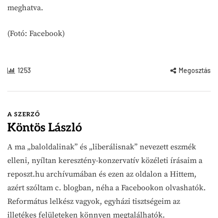
meghatva.
(Fotó: Facebook)
1253
Megosztás
A SZERZŐ
Köntös László
A ma „baloldalinak” és „liberálisnak” nevezett eszmék
elleni, nyíltan keresztény-konzervatív közéleti írásaim a
reposzt.hu archívumában és ezen az oldalon a Hittem,
azért szóltam c. blogban, néha a Facebookon olvashatók.
Református lelkész vagyok, egyházi tisztségeim az
illetékes felületeken könnyen megtalálhatók.