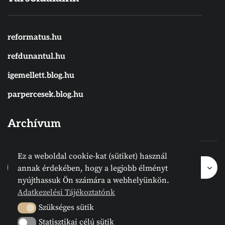
reformatus.hu
refdunantul.hu
igemellett.blog.hu
parpercesek.blog.hu
Archívum
Ez a weboldal cookie-kat (sütiket) használ
Archívum
Archívum
Hónap kijelölése
annak érdekében, hogy a legjobb élményt
nyújthassuk Ön számára a webhelyünkön.
Adatkezelési Tájékoztatónk
2024 © Megvanirva.hu - Minden jog
Szükséges sütik
Szükséges sütik
fenntartva.
Statisztikai célú sütik
Statisztikai célú sütik