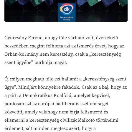
Gyurcsány Ferenc, ahogy tőle várható volt, évértékelő
beszédében megint felhozta azt az ismerős érvet, hogy az
Orbán-kormány nem keresztény, csak a „kereszténység
szent ügyébe” burkolja magát.
Ó, milyen megható tőle ezt hallani: a „kereszténység szent
ügye”. Mindjárt könnyekre fakadok. Csak az a baj. hogy az
a párt, a Demokratikus Koalíció, amelyet képvisel,
pontosan azt az európai balliberális szellemiséget
közvetíti, amely valahogy nem bírja felismerni és
elismerni a kereszténység civilizációalkotó történelmi
érdemeit, sőt minden megtesz azért, hogy a