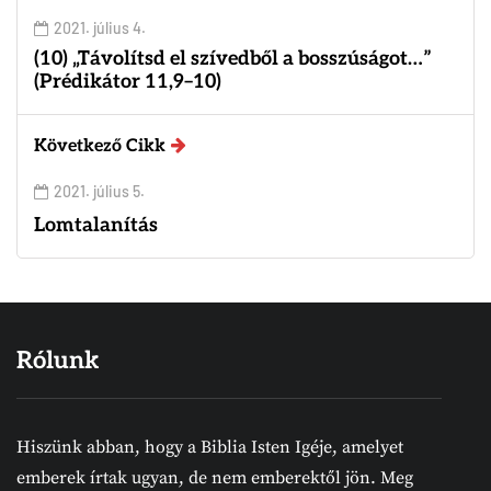
2021. július 4.
(10) „Távolítsd el szívedből a bosszúságot…”
(Prédikátor 11,9–10)
Következő Cikk
2021. július 5.
Lomtalanítás
Rólunk
Hiszünk abban, hogy a Biblia Isten Igéje, amelyet
emberek írtak ugyan, de nem emberektől jön. Meg