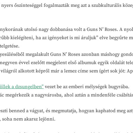
, nyers őszinteséggel fogalmazták meg azt a szubkulturális kö
énykorának utolsó nagy dobbanása volt a Guns N’ Roses. A nyolc
rűbb kielégíteni, ha az igényeket is mi áruljuk” elve begyűrte 
telgetése.
yesüléséből megalakult Guns N’ Roses azonban máshogy gondo
negyven évvel ezelőtt megjelent első albumuk egyik oldalát tele i
ilágról alkotott képről már a lemez címe sem ígért sok jót: App
öllek a dzsungelben”
vezet be az emberi mélységek bugyrába.
srác megérkezik a nagyvárosba, ahol aztán a mindenféle csábítá
eszti benned a vágyat, és megmutatja, hogyan kaphatod meg azt
 soha nem akarsz lejönni.