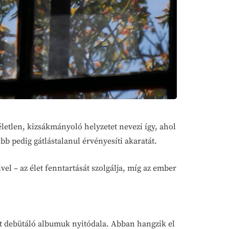
életlen, kizsákmányoló helyzetet nevezi így, ahol
b pedig gátlástalanul érvényesíti akaratát.
el – az élet fenntartását szolgálja, míg az ember
tt debütáló albumuk nyitódala. Abban hangzik el