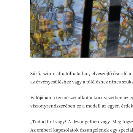
Sűrű, szinte áthatolhatatlan, elveszejtő őserdő 
az érvényesüléshez vagy a túléléshez nincs szüks
Valójában a természet alkotta környezetben az eg
viszonyrendszerében ez a modell az egyén érdeke
„Tudod hol vagy? A dzsungelben vagy. Meg fogsz
Az emberi kapcsolatok dzsungelének egy speciáli