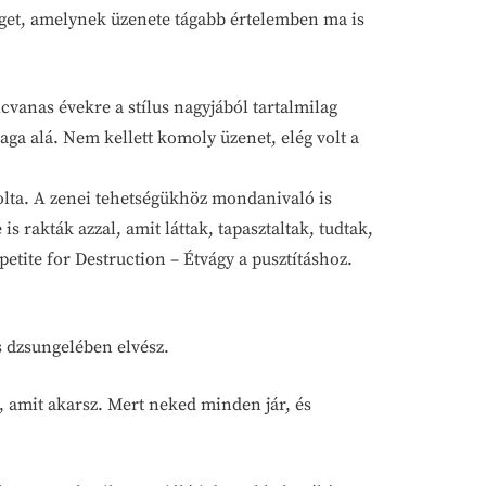
zeget, amelynek üzenete tágabb értelemben ma is
vanas évekre a stílus nagyjából tartalmilag
maga alá. Nem kellett komoly üzenet, elég volt a
lta. A zenei tehetségükhöz mondanivaló is
s rakták azzal, amit láttak, tapasztaltak, tudtak,
etite for Destruction – Étvágy a pusztításhoz.
s dzsungelében elvész.
, amit akarsz. Mert neked minden jár, és