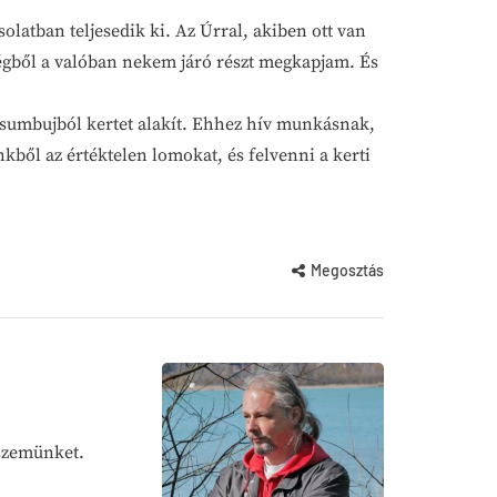
latban teljesedik ki. Az Úrral, akiben ott van
nségből a valóban nekem járó részt megkapjam. És
dzsumbujból kertet alakít. Ehhez hív munkásnak,
nkből az értéktelen lomokat, és felvenni a kerti
Megosztás
 szemünket.