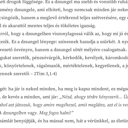
ezeti drogok függősége. Ez a dzsungel ma szebb és vonzóbb ruhá
zmény dzsungele, ami elhiteti, hogy nemcsak minden jár neked,
ngózik, hanem a meglevő értékrend teljes szétverésére, egy ol
 és akarattól mentes teljes és tökéletes igazság.
arról, hogy a dzsungelben viszonylagossá válik az, hogy mi jó és 
étezik. Ez a dzsungel lényege: színesnek hazudja a szürkét. A 
é vezető ösvényre, hanem a dzsungel sötét mélyére csalogatnak.
agukat szeretők, pénzsóvárgók, kérkedők, kevélyek, káromkod
lók, könyörtelenek, rágalmazók, mértéktelenek, kegyetlenek, a
ennek szeretői – 2Tim 3,1-4)
égét: ha jár is neked minden, ha meg is kapsz mindent, ez mégs
, de kevés a minden, ami jár:
„Nézd, ahogy térdre kényszerít… Üd
ahol azt játsszuk, hogy amire megéhezel, amit meglátsz, azt el is 
A dzsungelben vagy. Meg fogsz halni!”
zámlát benyújtják, és ha mással nem, hát a vérünkkel, az életün