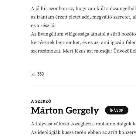
A jó hír azonban az, hogy van kiút a dzsungelből
az irántam érzett életet adó, megváltó szeretet,
ez a rész jó!
Az Evangélium világossága áthatol a sűrű bozóto
kertésznek bennünket, és ez az, ami igazán feleme
szerszámokat. Mert Jézus azt mondja: Üdvözölle
369
A SZERZŐ
Márton Gergely
ÍRÁSOK
A folyvást változó közegben a mulandó dolgok k
Az ideológiák kusza terén ebben az avítt konzer