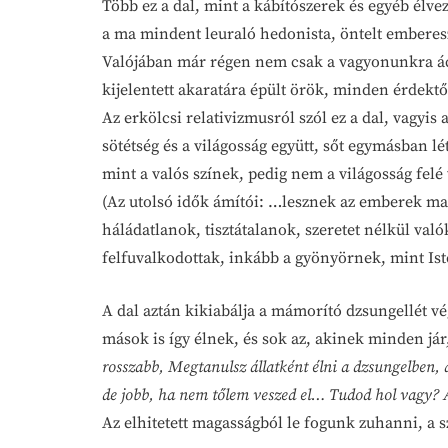
Több ez a dal, mint a kábítószerek és egyéb élv
a ma mindent leuraló hedonista, öntelt emberes
Valójában már régen nem csak a vagyonunkra ácsi
kijelentett akaratára épült örök, minden érdektől
Az erkölcsi relativizmusról szól ez a dal, vagyis 
sötétség és a világosság együtt, sőt egymásban l
mint a valós színek, pedig nem a világosság fel
(Az utolsó idők ámítói: …lesznek az emberek m
háládatlanok, tisztátalanok, szeretet nélkül va
felfuvalkodottak, inkább a gyönyörnek, mint Ist
A dal aztán kikiabálja a mámorító dzsungellét v
mások is így élnek, és sok az, akinek minden jár
rosszabb, Megtanulsz állatként élni a dzsungelben, 
de jobb, ha nem tőlem veszed el… Tudod hol vagy? 
Az elhitetett magasságból le fogunk zuhanni, a s