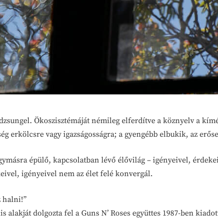
a dzsungel. Ökoszisztémáját némileg elferdítve a köznyelv a kím
ég erkölcsre vagy igazságosságra; a gyengébb elbukik, az erőseb
ymásra épülő, kapcsolatban lévő élővilág – igényeivel, érdekeiv
ivel, igényeivel nem az élet felé konvergál.
 halni!”
s alakját dolgozta fel a Guns N’ Roses együttes 1987-ben kiado