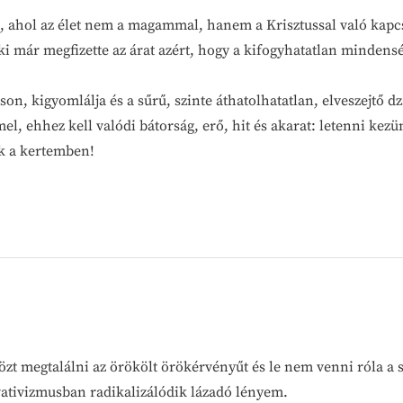
, ahol az élet nem a magammal, hanem a Krisztussal való kapcso
 aki már megfizette az árat azért, hogy a kifogyhatatlan minde
son, kigyomlálja és a sűrű, szinte áthatolhatatlan, elveszejtő 
l, ehhez kell valódi bátorság, erő, hit és akarat: letenni kezü
k a kertemben!
özt megtalálni az örökölt örökérvényűt és le nem venni róla a
vativizmusban radikalizálódik lázadó lényem.