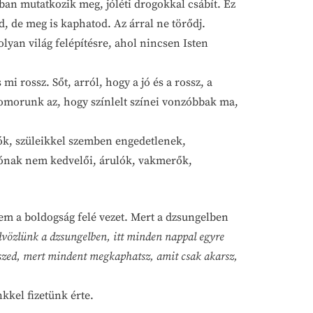
ban mutatkozik meg, jóléti drogokkal csábít. Ez
 de meg is kaphatod. Az árral ne törődj.
yan világ felépítésre, ahol nincsen Isten
mi rossz. Sőt, arról, hogy a jó és a rossz, a
nyomorunk az, hogy színlelt színei vonzóbbak ma,
ók, szüleikkel szemben engedetlenek,
 jónak nem kedvelői, árulók, vakmerők,
em a boldogság felé vezet. Mert a dzsungelben
vözlünk a dzsungelben, itt minden nappal egyre
veszed, mert mindent megkaphatsz, amit csak akarsz,
kkel fizetünk érte.