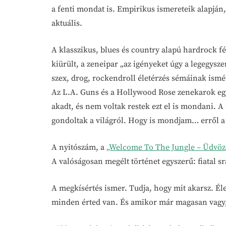
a fenti mondat is. Empirikus ismereteik alapján
aktuális.
A klasszikus, blues és country alapú hardrock f
kiürült, a zeneipar „az igényeket úgy a legegysze
szex, drog, rockendroll életérzés sémáinak ismé
Az L.A. Guns és a Hollywood Rose zenekarok eg
akadt, és nem voltak restek ezt el is mondani. A 
gondoltak a világról. Hogy is mondjam… erről a v
A nyitószám, a
„Welcome To The Jungle – Üdvöz
A valóságosan megélt történet egyszerű: fiatal 
A megkísértés ismer. Tudja, hogy mit akarsz. Él
minden érted van. És amikor már magasan vagy,