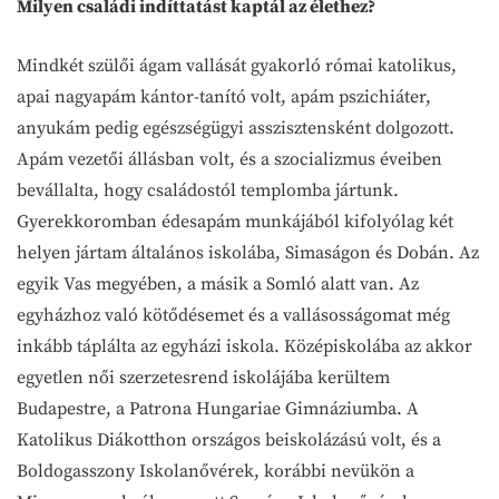
Milyen családi indíttatást kaptál az élethez?
Mindkét szülői ágam vallását gyakorló római katolikus,
apai nagyapám kántor-tanító volt, apám pszichiáter,
anyukám pedig egészségügyi asszisztensként dolgozott.
Apám vezetői állásban volt, és a szocializmus éveiben
bevállalta, hogy családostól templomba jártunk.
Gyerekkoromban édesapám munkájából kifolyólag két
helyen jártam általános iskolába, Simaságon és Dobán. Az
egyik Vas megyében, a másik a Somló alatt van. Az
egyházhoz való kötődésemet és a vallásosságomat még
inkább táplálta az egyházi iskola. Középiskolába az akkor
egyetlen női szerzetesrend iskolájába kerültem
Budapestre, a Patrona Hungariae Gimnáziumba. A
Katolikus Diákotthon országos beiskolázású volt, és a
Boldogasszony Iskolanővérek, korábbi nevükön a