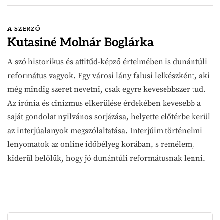
A SZERZŐ
Kutasiné Molnár Boglárka
A szó historikus és attitűd-képző értelmében is dunántúli
református vagyok. Egy városi lány falusi lelkészként, aki
még mindig szeret nevetni, csak egyre kevesebbszer tud.
Az irónia és cinizmus elkerülése érdekében kevesebb a
saját gondolat nyilvános sorjázása, helyette előtérbe kerül
az interjúalanyok megszólaltatása. Interjúim történelmi
lenyomatok az online időbélyeg korában, s remélem,
kiderül belőlük, hogy jó dunántúli reformátusnak lenni.