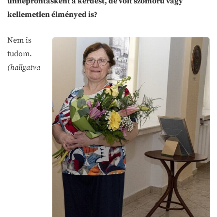
ünneprontásként a kérdést, de volt szomorú vagy
kellemetlen élményed is?
Nem is
tudom.
(hallgatva