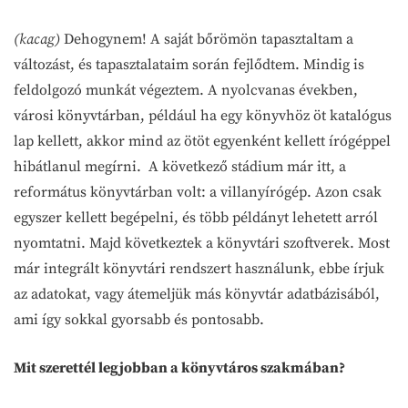
(kacag)
Dehogynem! A saját bőrömön tapasztaltam a
változást, és tapasztalataim során fejlődtem. Mindig is
feldolgozó munkát végeztem. A nyolcvanas években,
városi könyvtárban, például ha egy könyvhöz öt katalógus
lap kellett, akkor mind az ötöt egyenként kellett írógéppel
hibátlanul megírni. A következő stádium már itt, a
református könyvtárban volt: a villanyírógép. Azon csak
egyszer kellett begépelni, és több példányt lehetett arról
nyomtatni. Majd következtek a könyvtári szoftverek. Most
már integrált könyvtári rendszert használunk, ebbe írjuk
az adatokat, vagy átemeljük más könyvtár adatbázisából,
ami így sokkal gyorsabb és pontosabb.
Mit szerettél legjobban a könyvtáros szakmában?