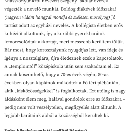
Miasszonyunkról nevezett Szegény Iskolanővérek
végezték a nevelő munkát. Boldog diákévek időszaka!
(nagyon vidám hanggal mondja és szélesen mosolyog)
Jó
tartást adott az egyházi nevelés. A kollégista életben erős
kohéziót alkottunk, így a korábbi gyerekbarátok
lemorzsolódtak akkortájt, mert messzebb kerültem tőlük.
Bár most, hogy korosztályunk nyugdíjas lett, van ideje és
igénye a nosztalgiára, újra éledeznek ezek a kapcsolatok.
A „templomtól” középiskola után sem szakadtam el. Ez
annak köszönhető, hogy a 70-es évek végén, 80-as
években olyan káplánok működtek a Fő téri plébánián,
akik „kisközösségekkel” is foglalkoztak. Ezt utólag is nagy
áldásként élem meg, hálával gondolok erre az időszakra –
pedig nem volt veszélytelen, megfigyelés alatt álltunk. A
legjobb barátaink abból a közösségből kerültek ki.
Doba közelsége miatt kerültél Pápára?