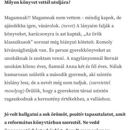
Milyen könyvet vettél utoljára?
Magamnak?! Magamnak nem vettem – mindig kapok, de
ajándékba igen, vásárolok.
(nevet)
A lányaim falják a
könyveket, karácsonyra is azt kaptak, „Az örök
klasszikusok” sorozat még hiányzó köteteit. Komoly
kívánságlistájuk van. És persze gyerekkönyveket az
unokáknak is szoktam venni. A nagylányomnál Bernát
unokám kilenc éves, fiamnál Anna két és fél éves. Náluk
hamarosan születik a második gyermek, aki szintén
kislány lesz, de a nevét még nem tudjuk.
(szeretettel
mosolyog)
Örülök, hogy a gyerekeim társai szintén
ragaszkodnak a keresztény értékekhez, a valláshoz.
Jó volt hallgatni a sok örömöt, pozitív tapasztalatot, amit
a református könyvtárban szereztél. Ne vedd