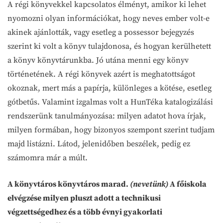
A régi könyvekkel kapcsolatos élményt, amikor ki lehet
nyomozni olyan információkat, hogy neves ember volt-e
akinek ajánlották, vagy esetleg a possessor bejegyzés
szerint ki volt a könyv tulajdonosa, és hogyan kerülhetett
a könyv könyvtárunkba. Jó utána menni egy könyv
történetének. A régi könyvek azért is meghatottságot
okoznak, mert más a papírja, különleges a kötése, esetleg
gótbetűs. Valamint izgalmas volt a HunTéka katalogizálási
rendszerünk tanulmányozása: milyen adatot hova írjak,
milyen formában, hogy bizonyos szempont szerint tudjam
majd listázni. Látod, jelenidőben beszélek, pedig ez
számomra már a múlt.
A könyvtáros könyvtáros marad.
(nevetünk)
A főiskola
elvégzése milyen pluszt adott a technikusi
végzettségedhez és a több évnyi gyakorlati