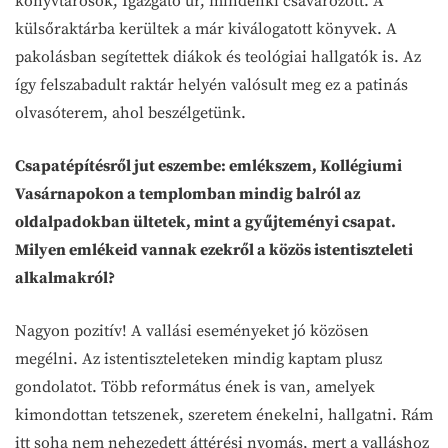
könyvtárosok, Igazgató úr, mindenki csavarozott. A
külsőraktárba kerültek a már kiválogatott könyvek. A
pakolásban segítettek diákok és teológiai hallgatók is. Az
így felszabadult raktár helyén valósult meg ez a patinás
olvasóterem, ahol beszélgetünk.
Csapatépítésről jut eszembe: emlékszem, Kollégiumi
Vasárnapokon a templomban mindig balról az
oldalpadokban ültetek, mint a gyűjteményi csapat.
Milyen emlékeid vannak ezekről a közös istentiszteleti
alkalmakról?
Nagyon pozitív! A vallási eseményeket jó közösen
megélni. Az istentiszteleteken mindig kaptam plusz
gondolatot. Több református ének is van, amelyek
kimondottan tetszenek, szeretem énekelni, hallgatni. Rám
itt soha nem nehezedett áttérési nyomás, mert a valláshoz