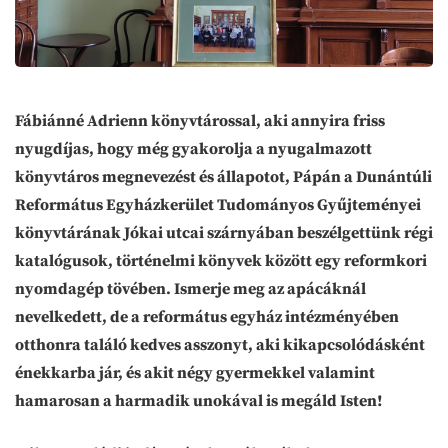
Fábiánné Adrienn könyvtárossal, aki annyira friss
nyugdíjas, hogy még gyakorolja a nyugalmazott
könyvtáros megnevezést és állapotot, Pápán a Dunántúli
Református Egyházkerület Tudományos Gyűjteményei
könyvtárának Jókai utcai szárnyában beszélgettünk régi
katalógusok, történelmi könyvek között egy reformkori
nyomdagép tövében. Ismerje meg az apácáknál
nevelkedett, de a református egyház intézményében
otthonra találó kedves asszonyt, aki kikapcsolódásként
énekkarba jár, és akit négy gyermekkel valamint
hamarosan a harmadik unokával is megáld Isten!