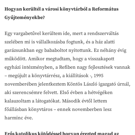
Hogyan kerültél a városi könyvtárból a Református
Gyűjteményekbe?
Egy vargabetűvel kerültem ide, mert a rendszerváltás
szelében mi is vállalkozásba fogtunk, és a ház alatti
garázsunkban egy bababoltot nyitottunk. Ez néhány évig
működött. Amikor megtudtam, hogy a visszakapott
egyházi intézményben, a Refiben nagy fejlesztések vannak
– megújult a könyvtárrész, a kiállítások -, 1995
novemberében jelentkeztem Köntös László igazgató úrnál,
aki szerencsémre felvett. Első évben a hétvégéken
kalauzoltam a látogatókat. Második évtől lettem
főállásban könyvtáros – ennek novemberben lesz
harminc éve.
Erős katolikus kötődéssel hogyan érezted magad az