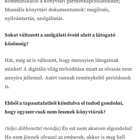
kommunikáció a könyvtári partnerkapcsolatokban;
Muzeális könyvtári dokumentumok: megőrzés,
nyilvántartás, szolgáltatás.
Sokat változott a szolgálati éveid alatt a látogató
közönség?
Hát, még az is változott, hogy mennyien látogatnak
minket! A digitális világ térhódítása miatt az olvasás nem
annyira jellemző. Azért vannak reménykeltő periódusok
is.
Ebből a tapasztalatból kiindulva el tudod gondolni,
hogy egyszer csak nem lesznek könyvtárak?
(teljes döbbenettel mondja)
Én ezt nem akarom elgondolni!
Ha nem jönnek olvasni az emberek, akkor is meg kell