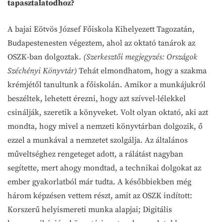
tapasztalatodhoz?
A bajai Eötvös József Főiskola Kihelyezett Tagozatán,
Budapestenesten végeztem, ahol az oktató tanárok az
OSZK-ban dolgoztak.
(Szerkesztői megjegyzés: Országok
Széchényi Könyvtár)
Tehát elmondhatom, hogy a szakma
krémjétől tanultunk a főiskolán. Amikor a munkájukról
beszéltek, lehetett érezni, hogy azt szívvel-lélekkel
csinálják, szeretik a könyveket. Volt olyan oktató, aki azt
mondta, hogy mivel a nemzeti könyvtárban dolgozik, ő
ezzel a munkával a nemzetet szolgálja. Az általános
műveltséghez rengeteget adott, a rálátást nagyban
segítette, mert ahogy mondtad, a technikai dolgokat az
ember gyakorlatból már tudta. A későbbiekben még
három képzésen vettem részt, amit az OSZK indított:
Korszerű helyismereti munka alapjai; Digitális