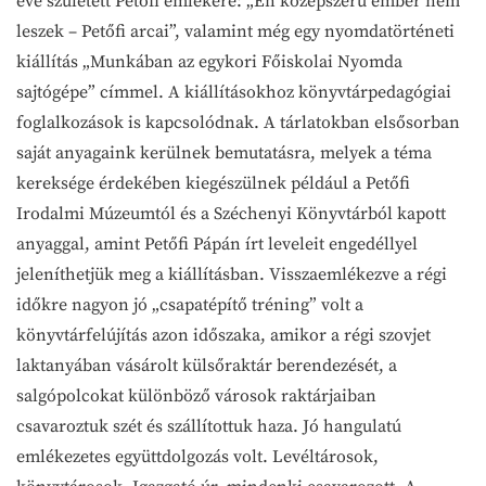
éve született Petőfi emlékére: „Én középszerű ember nem
leszek – Petőfi arcai”, valamint még egy nyomdatörténeti
kiállítás „Munkában az egykori Főiskolai Nyomda
sajtógépe” címmel. A kiállításokhoz könyvtárpedagógiai
foglalkozások is kapcsolódnak. A tárlatokban elsősorban
saját anyagaink kerülnek bemutatásra, melyek a téma
kereksége érdekében kiegészülnek például a Petőfi
Irodalmi Múzeumtól és a Széchenyi Könyvtárból kapott
anyaggal, amint Petőfi Pápán írt leveleit engedéllyel
jeleníthetjük meg a kiállításban. Visszaemlékezve a régi
időkre nagyon jó „csapatépítő tréning” volt a
könyvtárfelújítás azon időszaka, amikor a régi szovjet
laktanyában vásárolt külsőraktár berendezését, a
salgópolcokat különböző városok raktárjaiban
csavaroztuk szét és szállítottuk haza. Jó hangulatú
emlékezetes együttdolgozás volt. Levéltárosok,