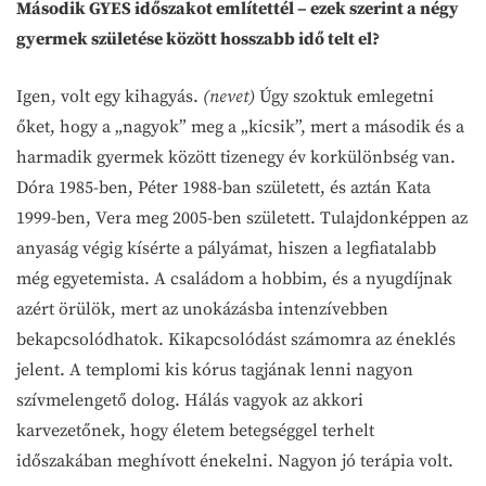
Második GYES időszakot említettél – ezek szerint a négy
gyermek születése között hosszabb idő telt el?
Igen, volt egy kihagyás.
(nevet)
Úgy szoktuk emlegetni
őket, hogy a „nagyok” meg a „kicsik”, mert a második és a
harmadik gyermek között tizenegy év korkülönbség van.
Dóra 1985-ben, Péter 1988-ban született, és aztán Kata
1999-ben, Vera meg 2005-ben született. Tulajdonképpen az
anyaság végig kísérte a pályámat, hiszen a legfiatalabb
még egyetemista. A családom a hobbim, és a nyugdíjnak
azért örülök, mert az unokázásba intenzívebben
bekapcsolódhatok. Kikapcsolódást számomra az éneklés
jelent. A templomi kis kórus tagjának lenni nagyon
szívmelengető dolog. Hálás vagyok az akkori
karvezetőnek, hogy életem betegséggel terhelt
időszakában meghívott énekelni. Nagyon jó terápia volt.