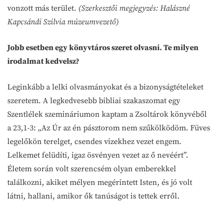
vonzott más terület.
(Szerkesztői megjegyzés: Halászné
Kapcsándi Szilvia múzeumvezető)
Jobb esetben egy könyvtáros szeret olvasni. Te milyen
irodalmat kedvelsz?
Leginkább a lelki olvasmányokat és a bizonyságtételeket
szeretem. A legkedvesebb bibliai szakaszomat egy
Szentlélek szemináriumon kaptam a Zsoltárok könyvéből
a 23,1-3: „Az Úr az én pásztorom nem szűkölködöm. Füves
legelőkön terelget, csendes vizekhez vezet engem.
Lelkemet felüdíti, igaz ösvényen vezet az ő nevéért”.
Életem során volt szerencsém olyan emberekkel
találkozni, akiket mélyen megérintett Isten, és jó volt
látni, hallani, amikor ők tanúságot is tettek erről.