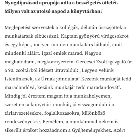
Nyugdíjazásod apropója adta a beszélgetés ötletét.
Milyen volt az utolsó napod a könyvtárban?
Meglepetést szerveztek a kollégák, délután összejöttek a
munkatársak elbúcsúzni. Kaptam gyönyörű virágcsokrot
és egy képet, melyen minden munkatárs látható, amit
mindenki aláírt. Igazi emlék marad. Nagyon
meghatódtam, megkönnyeztem. Gerecsei Zsolt igazgató úr
a 90. zsoltárból idézett útravalóul: „Legyen velünk
Istenünknek, az Úrnak jóindulata! Kezeink munkáját tedd
maradandóvá, kezünk munkáját tedd maradandóvá!”.
Mindig jól éreztem magam itt a munkahelyemen,
szerettem a könyvtári munkát, jó visszagondolni a
tárlatvezetésekre, foglalkozásokra, különböző
rendezvényekre. Remélem, a munkámmal nekem is
sikerült értéket hozzáadnom a Gyűjteményekhez. Azért