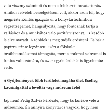
való viszony számított és nem a felekezeti hovatartozás.
Amikor felvételi beszélgetésem volt, akkor azon túl, hogy
megnézte Köntös igazgató úr a könyvtártechnikusi
végzettségemet, hangsúlyozta, hogy fontosnak tartja a
valláshoz és a munkához való pozitív viszonyt. Ez később
is elve maradt. A többiek is meg tudják erősíteni. És bár a
papírra szinte legyintett, azért a főiskolai
továbbtanulásomat támogatta, mert a szakmai színvonal is
fontos volt számára, és az az egyén érdekét is figyelembe
vette.
A Gyűjtemények több területet magába ölel. Esetleg
kacsintgattál a levéltár vagy múzeum felé?
Jaj, nem! Pedig Szilvia kérdezte, hogy tartanék-e vele a
múzeumba. Én annyira könyvtáros vagyok, hogy nem