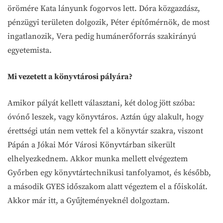
örömére Kata lányunk fogorvos lett. Dóra közgazdász,
pénzügyi területen dolgozik, Péter építőmérnök, de most
ingatlanozik, Vera pedig humánerőforrás szakirányú
egyetemista.
Mi vezetett a könyvtárosi pályára?
Amikor pályát kellett választani, két dolog jött szóba:
óvónő leszek, vagy könyvtáros. Aztán úgy alakult, hogy
érettségi után nem vettek fel a könyvtár szakra, viszont
Pápán a Jókai Mór Városi Könyvtárban sikerült
elhelyezkednem. Akkor munka mellett elvégeztem
Győrben egy könyvtártechnikusi tanfolyamot, és később,
a második GYES időszakom alatt végeztem el a főiskolát.
Akkor már itt, a Gyűjteményeknél dolgoztam.