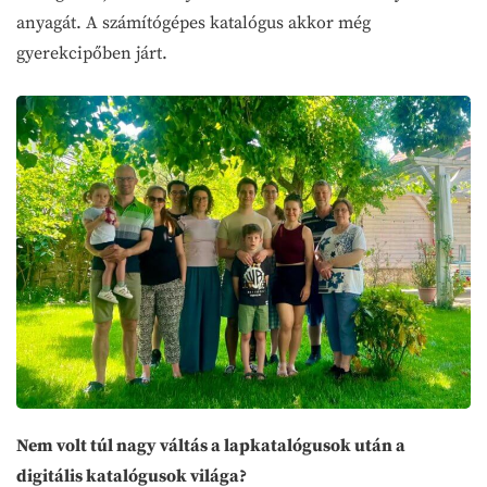
anyagát. A számítógépes katalógus akkor még
gyerekcipőben járt.
Nem volt túl nagy váltás a lapkatalógusok után a
digitális katalógusok világa?