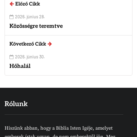
Előző Cikk
2026. június 28.
Közösségre teremtve
Következő Cikk
2026. június 30.
Hőhalál
Rólunk
Hiszünk abban, hogy a Biblia Isten Igéje, amelyet
emberek írtak ugyan, de nem emberektől jön. Meg