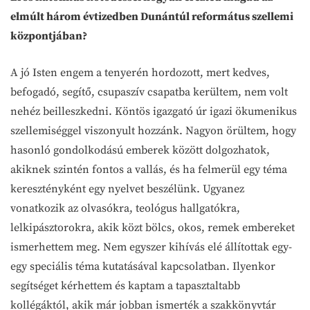
elmúlt három évtizedben Dunántúl református szellemi
központjában?
A jó Isten engem a tenyerén hordozott, mert kedves,
befogadó, segítő, csupaszív csapatba kerültem, nem volt
nehéz beilleszkedni. Köntös igazgató úr igazi ökumenikus
szellemiséggel viszonyult hozzánk. Nagyon örültem, hogy
hasonló gondolkodású emberek között dolgozhatok,
akiknek szintén fontos a vallás, és ha felmerül egy téma
keresztényként egy nyelvet beszélünk. Ugyanez
vonatkozik az olvasókra, teológus hallgatókra,
lelkipásztorokra, akik közt bölcs, okos, remek embereket
ismerhettem meg. Nem egyszer kihívás elé állítottak egy-
egy speciális téma kutatásával kapcsolatban. Ilyenkor
segítséget kérhettem és kaptam a tapasztaltabb
kollégáktól, akik már jobban ismerték a szakkönyvtár