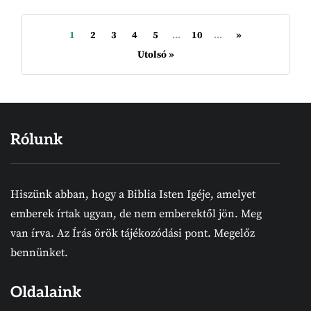
1
2
3
4
5
...
10
...
»
Utolsó »
Rólunk
Hiszünk abban, hogy a Biblia Isten Igéje, amelyet
emberek írtak ugyan, de nem emberektől jön. Meg
van írva. Az Írás örök tájékozódási pont. Megelőz
bennünket.
Oldalaink