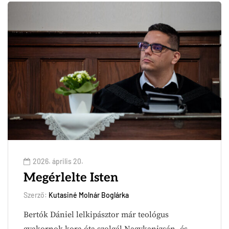
2026. április 20.
Megérlelte Isten
Szerző:
Kutasiné Molnár Boglárka
Bertók Dániel lelkipásztor már teológus
gyakornok kora óta szolgál Nagykanizsán, és