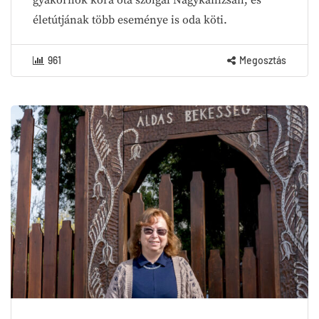
életútjának több eseménye is oda köti.
961
Megosztás