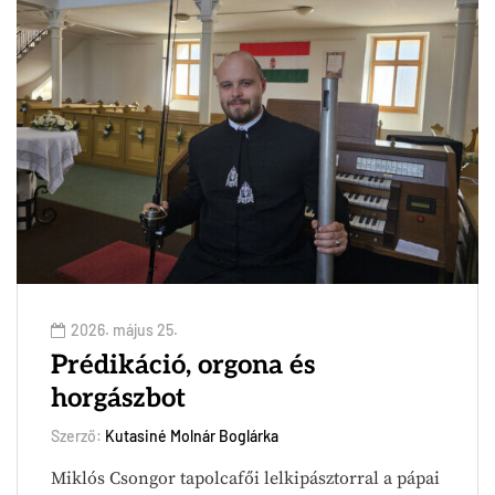
2026. május 25.
Prédikáció, orgona és
horgászbot
Szerző:
Kutasiné Molnár Boglárka
Miklós Csongor tapolcafői lelkipásztorral a pápai