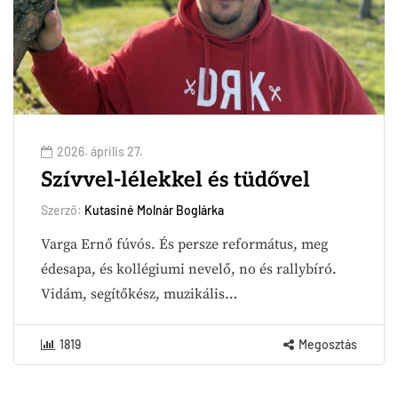
2026. április 27.
Szívvel-lélekkel és tüdővel
Szerző:
Kutasiné Molnár Boglárka
Varga Ernő fúvós. És persze református, meg
édesapa, és kollégiumi nevelő, no és rallybíró.
Vidám, segítőkész, muzikális…
1819
Megosztás