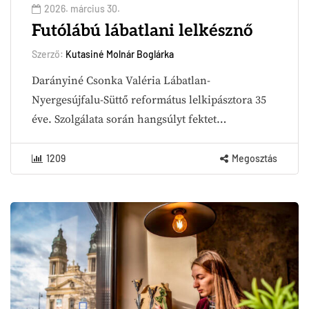
2026. március 30.
Futólábú lábatlani lelkésznő
Szerző:
Kutasiné Molnár Boglárka
Darányiné Csonka Valéria Lábatlan-
Nyergesújfalu-Süttő református lelkipásztora 35
éve. Szolgálata során hangsúlyt fektet…
1209
Megosztás