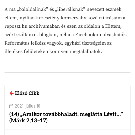
A ma „baloldalinak” és „liberálisnak” nevezett eszmék
elleni, nyíltan keresztény-konzervatív közéleti írásaim a
reposzt.hu archívumában és ezen az oldalon a Hittem,
azért szóltam c. blogban, néha a Facebookon olvashatók.
Református lelkész vagyok, egyházi tisztségeim az
illetékes felületeken könnyen megtalálhatók.
Előző Cikk
2021. július 16.
(14) „Amikor továbbhaladt, meglátta Lévit…”
(Márk 2,13–17)