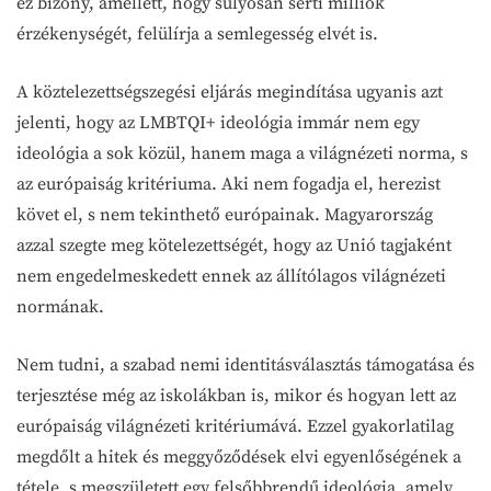
ez bizony, amellett, hogy súlyosan sérti milliók
érzékenységét, felülírja a semlegesség elvét is.
A köztelezettségszegési eljárás megindítása ugyanis azt
jelenti, hogy az LMBTQI+ ideológia immár nem egy
ideológia a sok közül, hanem maga a világnézeti norma, s
az európaiság kritériuma. Aki nem fogadja el, herezist
követ el, s nem tekinthető európainak. Magyarország
azzal szegte meg kötelezettségét, hogy az Unió tagjaként
nem engedelmeskedett ennek az állítólagos világnézeti
normának.
Nem tudni, a szabad nemi identitásválasztás támogatása és
terjesztése még az iskolákban is, mikor és hogyan lett az
európaiság világnézeti kritériumává. Ezzel gyakorlatilag
megdőlt a hitek és meggyőződések elvi egyenlőségének a
tétele, s megszületett egy felsőbbrendű ideológia, amely