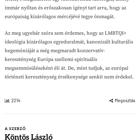
immár nyíltan és erőszakosan igényt tart arra, hogy az
európaiság kizárólagos mércéjévé tegye önmagát.
Az meg ugyebár szóra sem érdemes, hogy az LMBTQI+
ideológia kizárólagos egyeduralmát, kanonizált kulturális
hegemóniáját a még megmaradt konzervatív-
kereszténység Európa szellemi-spirituális
megsemmisüléseként éli át. De, mint tudjuk, az európai
történeti kereszténység érzékenysége senkit nem érdekel.
2214
Megosztás
A SZERZŐ
Köntös László