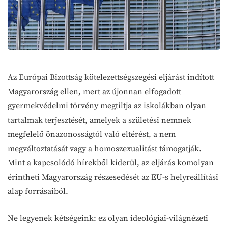
Az Európai Bizottság kötelezettségszegési eljárást indított
Magyarország ellen, mert az újonnan elfogadott
gyermekvédelmi törvény megtiltja az iskolákban olyan
tartalmak terjesztését, amelyek a születési nemnek
megfelelő önazonosságtól való eltérést, a nem
megváltoztatását vagy a homoszexualitást támogatják.
Mint a kapcsolódó hírekből kiderül, az eljárás komolyan
érintheti Magyarország részesedését az EU-s helyreállítási
alap forrásaiból.
Ne legyenek kétségeink: ez olyan ideológiai-világnézeti