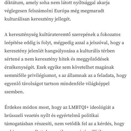
diktátum, amely soha nem látott nyíltsággal akarja
véglegesen felszámolni Európa még megmaradt
kulturálisan keresztény jellegét.
A kereszténység kultúrateremtő szerepének a fokozatos
leépítése eddig is folyt, mégpedig azzal a jelszóval, hogy a
keresztény jelenlét hangsúlyozása a kulturális térben
sértené a nem keresztény hitek és meggyőződések
érzékenységét. Ezek egyike sem követelhet magának
semmiféle privilégiumot, s az államnak az a feladata, hogy
egyenlő távolságot tartson mindenféle világképpel
szemben.
Érdekes módon most, hogy az LMBTQI+ ideológiát a
brüsszeli vezetés nyílt és egyértelmű politikai
támogatásban részesíti, nem vetődik fel az a kérdés, hogy