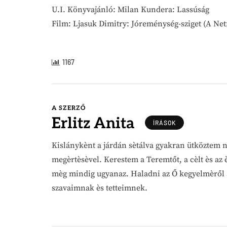
U.I. Könyvajánló: Milan Kundera: Lassúság
Film: Ljasuk Dimitry: Jóreménység-sziget (A Netf
1167
A SZERZŐ
Erlitz Anita
ÍRÁSOK
Kislánykènt a járdán sètálva gyakran ütköztem 
megèrtèsèvel. Kerestem a Teremtőt, a cèlt ès a
mèg mindig ugyanaz. Haladni az Ő kegyelmèről a 
szavaimnak ès tetteimnek.