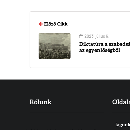
Előző Cikk
2023. július 6.
Diktatúra a szabadság
az egyenlőségből
Rólunk
Oldal
Hiszünk abban, hogy a Biblia Isten
Magunk