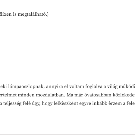
lixen is megtalálható.)
neki lámpaoszlopnak, annyira el voltam foglalva a világ műkö
z èrtelmet minden mozdulatban. Ma már óvatosabban közlekede
teljesség felè úgy, hogy lelkèszkènt egyre inkább èrzem a fele