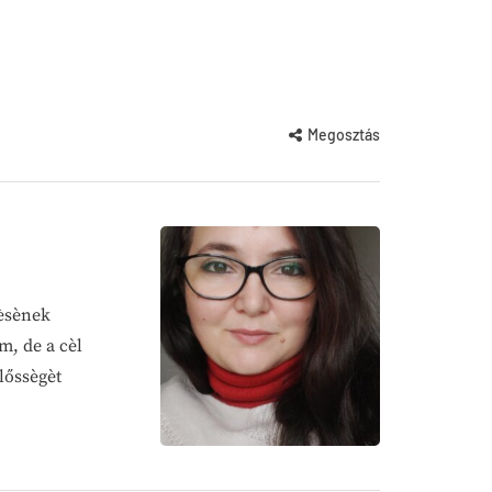
Megosztás
dèsènek
m, de a cèl
lőssègèt