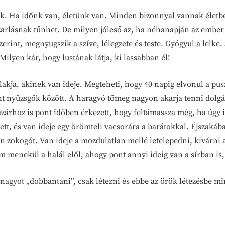
étnek. Ha időnk van, életünk van. Minden bizonnyal vannak éle
zarlásnak tűnhet. De milyen jóleső az, ha néhanapján az ember 
zerint, megnyugszik a szíve, lélegzete és teste. Gyógyul a lel
 Milyen kár, hogy lustának látja, ki lassabban él!
kja, akinek van ideje. Megteheti, hogy 40 napig elvonul a pus
nt nyüzsgők között. A haragvó tömeg nagyon akarja tenni dolgát
árhoz is pont időben érkezett, hogy feltámassza még, ha úgy is
t, és van ideje egy örömteli vacsorára a barátokkal. Éjszakába
 zokogót. Van ideje a mozdulatlan mellé letelepedni, kivárni a 
 menekül a halál elől, ahogy pont annyi ideig van a sírban is,
nagyot „dobbantani”, csak létezni és ebbe az örök létezésbe 