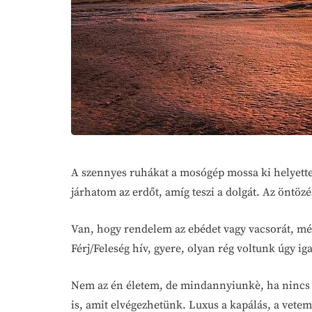
A szennyes ruhákat a mosógép mossa ki helyett
járhatom az erdőt, amíg teszi a dolgát. Az öntöz
Van, hogy rendelem az ebédet vagy vacsorát, mé
Férj/Feleség hív, gyere, olyan rég voltunk úgy
Nem az én életem, de mindannyiunkè, ha nincs id
is, amit elvégezhetünk. Luxus a kapálás, a vet