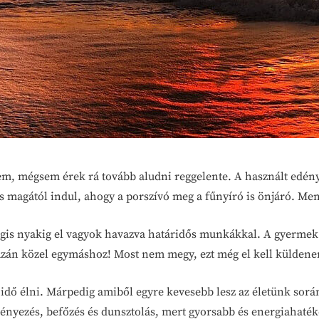
em, mégsem érek rá tovább aludni reggelente. A használt edén
és magától indul, ahogy a porszívó meg a fűnyíró is önjáró. Me
gis nyakig el vagyok havazva határidős munkákkal. A gyermek h
 igazán közel egymáshoz! Most nem megy, ezt még el kell kül
ő élni. Márpedig amiből egyre kevesebb lesz az életünk során,
eményezés, befőzés és dunsztolás, mert gyorsabb és energiahat