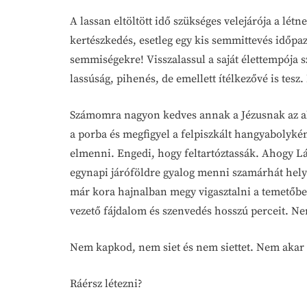
A lassan eltöltött idő szükséges velejárója a l
kertészkedés, esetleg egy kis semmittevés időpa
semmiségekre! Visszalassul a saját élettempója s
lassúság, pihenés, de emellett ítélkezővé is tesz.
Számomra nagyon kedves annak a Jézusnak az ala
a porba és megfigyel a felpiszkált hangyabolyké
elmenni. Engedi, hogy feltartóztassák. Ahogy Láz
egynapi járóföldre gyalog menni szamárhát helyet
már kora hajnalban megy vigasztalni a temetőben
vezető fájdalom és szenvedés hosszú perceit. Nem
Nem kapkod, nem siet és nem siettet. Nem akar 
Ráérsz létezni?