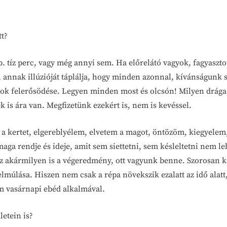
tt?
b. tíz perc, vagy még annyi sem. Ha előrelátó vagyok, fagyasz
n annak illúzióját táplálja, hogy minden azonnal, kívánságunk s
sok felerősödése. Legyen minden most és olcsón! Milyen drága 
 is ára van. Megfizetünk ezekért is, nem is kevéssel.
 kertet, elgereblyélem, elvetem a magot, öntözöm, kiegyelem, 
ga rendje és ideje, amit sem siettetni, sem késleltetni nem l
z akármilyen is a végeredmény, ott vagyunk benne. Szorosan 
 elmúlása. Hiszen nem csak a répa növekszik ezalatt az idő ala
m vasárnapi ebéd alkalmával.
etein is?