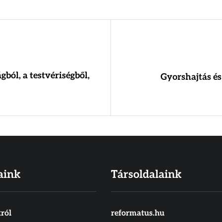
ból, a testvériségből,
Gyorshajtás és
aink
Társoldalaink
ról
reformatus.hu