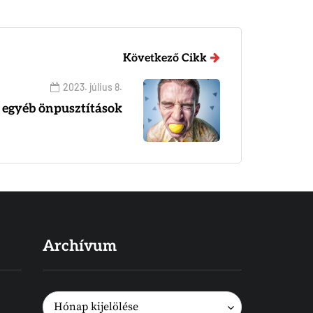
Következő Cikk
2023. július 8.
 egyéb önpusztítások
Archívum
Archívum
Archívum
Hónap kijelölése