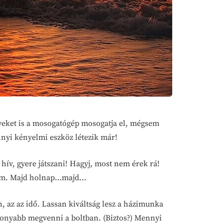
yeket is a mosogatógép mosogatja el, mégsem
nnyi kényelmi eszköz létezik már!
ív, gyere játszani! Hagyj, most nem érek rá!
denem. Majd holnap…majd…
 az az idő. Lassan kiváltság lesz a házimunka
ékonyabb megvenni a boltban. (Biztos?) Mennyi