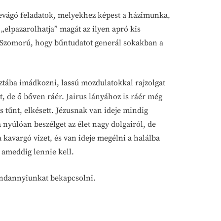
tbevágó feladatok, melyekhez képest a házimunka,
„elpazarolhatja” magát az ilyen apró kis
ke. Szomorú, hogy bűntudatot generál sokakban a
ztába imádkozni, lassú mozdulatokkal rajzolgat
, de ő bőven ráér. Jairus lányához is ráér még
 tűnt, elkésett. Jézusnak van ideje mindig
 nyúlóan beszélget az élet nagy dolgairól, de
kavargó vizet, és van ideje megélni a halálba
 ameddig lennie kell.
mindannyiunkat bekapcsolni.