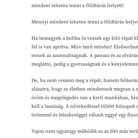
mindent lehetne tenni a földtúrás helyett!
Mennyi mindent lehetne tenni a földtúrás helye
Ha bemegyek a boltba és veszek egy kiló répát k
fel is van aprítva. Mire tanít mindez? Elsősorba
ennek az azonnaliságnak. A panasz és az elvárá
meglátni, pedig a gyorsaságnak és a kényelemnek
De, ha nem veszem meg a répát, hanem felásom a
alázatra, hogy az életben mindennek megvan a ma
öröm és megelégedés van a kerti munkában, his
kell a lassúság. A növekedéssel töltött hónapok
örömmel és büszkeséggel válunk eggyé egy fino
Vajon nem ugyanígy működik ez az élet más terül