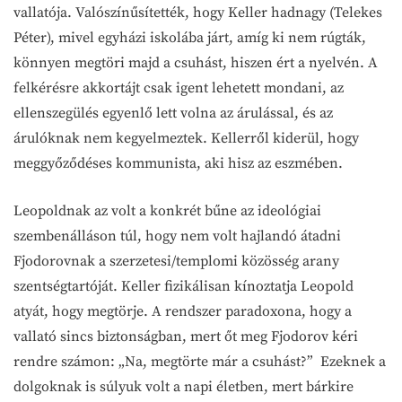
vallatója. Valószínűsítették, hogy Keller hadnagy (Telekes
Péter), mivel egyházi iskolába járt, amíg ki nem rúgták,
könnyen megtöri majd a csuhást, hiszen ért a nyelvén. A
felkérésre akkortájt csak igent lehetett mondani, az
ellenszegülés egyenlő lett volna az árulással, és az
árulóknak nem kegyelmeztek. Kellerről kiderül, hogy
meggyőződéses kommunista, aki hisz az eszmében.
Leopoldnak az volt a konkrét bűne az ideológiai
szembenálláson túl, hogy nem volt hajlandó átadni
Fjodorovnak a szerzetesi/templomi közösség arany
szentségtartóját. Keller fizikálisan kínoztatja Leopold
atyát, hogy megtörje. A rendszer paradoxona, hogy a
vallató sincs biztonságban, mert őt meg Fjodorov kéri
rendre számon: „Na, megtörte már a csuhást?” Ezeknek a
dolgoknak is súlyuk volt a napi életben, mert bárkire