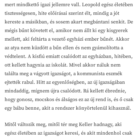
mert mindkettő igazi jellemre vall. Leopold egész életében
tisztességesen, hite előírásai szerint élt, mindig a jót
kereste a másikban, és sosem akart megbántani senkit. De
mégis bűnt követett el, amikor nem állt ki egy kisgyerek
mellett, aki feltárta a vezető egyházi ember bűnét. Akkor
az atya nem küzdött a bűn ellen és nem gyámolította a
védtelent. A kisfiú emiatt csalódott az egyházban, hitében,
ott kellett hagynia az iskolát. Mivel akkor náluk nem
találta meg a vágyott igazságot, a kommunista eszmék
ejtették rabul. Hitt az egyenlőségben, az új igazságában
mindaddig, mígnem újra csalódott. Rá kellett ébrednie,
hogy gonosz, mocskos és álságos ez az új rend is, és ő csak
egy bábu benne, akit a rendszer könyörtelenül kihasznál.
Mitől változik meg, mitől tér meg Keller hadnagy, aki
egész életében az igazságot keresi, és akit mindenhol csak