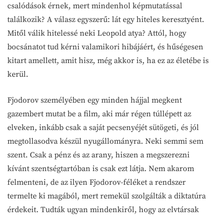
csalódások érnek, mert mindenhol képmutatással
találkozik? A válasz egyszerű: lát egy hiteles keresztyént.
Mitől válik hitelessé neki Leopold atya? Attól, hogy
bocsánatot tud kérni valamikori hibájáért, és hűségesen
kitart amellett, amit hisz, még akkor is, ha ez az életébe is
kerül.
Fjodorov személyében egy minden hájjal megkent
gazembert mutat be a film, aki már régen túllépett az
elveken, inkább csak a saját pecsenyéjét sütögeti, és jól
megtollasodva készül nyugállományra. Neki semmi sem
szent. Csak a pénz és az arany, hiszen a megszerezni
kívánt szentségtartóban is csak ezt látja. Nem akarom
felmenteni, de az ilyen Fjodorov-féléket a rendszer
termelte ki magából, mert remekül szolgálták a diktatúra
érdekeit. Tudták ugyan mindenkiről, hogy az elvtársak