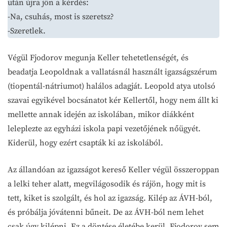
után újra jön a kérdés:
-Na, csuhás, most is szeretsz?
-Szeretlek.
Végül Fjodorov megunja Keller tehetetlenségét, és
beadatja Leopoldnak a vallatásnál használt igazságszérum
(tiopentál-nátriumot) halálos adagját. Leopold atya utolsó
szavai egyikével bocsánatot kér Kellertől, hogy nem állt ki
mellette annak idején az iskolában, mikor diákként
leleplezte az egyházi iskola papi vezetőjének nőügyét.
Kiderül, hogy ezért csapták ki az iskolából.
Az állandóan az igazságot kereső Keller végül összeroppan
a lelki teher alatt, megvilágosodik és rájön, hogy mit is
tett, kiket is szolgált, és hol az igazság. Kilép az ÁVH-ból,
és próbálja jóvátenni bűneit. De az ÁVH-ból nem lehet
csak úgy kilépni. Ez a döntése életébe kerül. Fjodorov sem