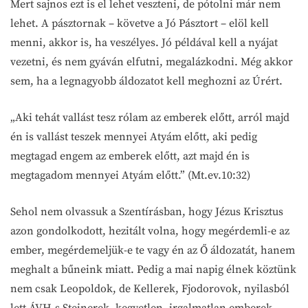
Mert sajnos ezt is el lehet veszteni, de pótolni már nem
lehet. A pásztornak – követve a Jó Pásztort – elöl kell
menni, akkor is, ha veszélyes. Jó példával kell a nyájat
vezetni, és nem gyáván elfutni, megalázkodni. Még akkor
sem, ha a legnagyobb áldozatot kell meghozni az Úrért.
„Aki tehát vallást tesz rólam az emberek előtt, arról majd
én is vallást teszek mennyei Atyám előtt, aki pedig
megtagad engem az emberek előtt, azt majd én is
megtagadom mennyei Atyám előtt.” (Mt.ev.10:32)
Sehol nem olvassuk a Szentírásban, hogy Jézus Krisztus
azon gondolkodott, hezitált volna, hogy megérdemli-e az
ember, megérdemeljük-e te vagy én az Ő áldozatát, hanem
meghalt a bűneink miatt. Pedig a mai napig élnek köztünk
nem csak Leopoldok, de Kellerek, Fjodorovok, nyilasból