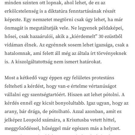
minden szinten ott lopnak, ahol lehet, de ez az
erkölcstelenség is a diktatúra fenntartásának részét
képezte. Egy nemzetet megtörni csak úgy lehet, ha már
önmagát is megutáltatják vele. Ne legyenek példaképei,
hősei, csak hazaárulói, akik a „kiérdemelt” 30 ezüstből
vidáman élnek. Az egyénnek sosem lehet igazsága, csak a
hatalomnak, ami felett áll még az általa írt törvényeknek
is. A kiszolgáltatottság nem ismert határokat.
Most a kétkedő vagy éppen egy felületes protestáns
felteheti a kérdést, hogy van-e értelme vértanúságot
vállalni egy szentségtartóért. Hiszen azt lehet pótolni. A
kérdés ennél egy kicsit bonyolultabb. Igaz ugyan, hogy az
arany, bár drága, de pótolható. Azzal azonban, amit ez
jelképez Leopold számára, a Krisztusba vetett hittel,
meggyőződéssel, hűséggel már egészen más a helyzet.