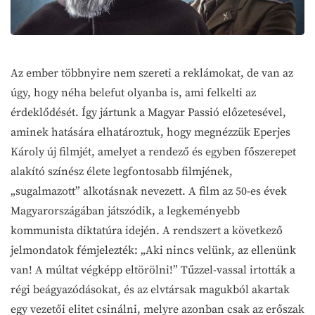
Az ember többnyire nem szereti a reklámokat, de van az
úgy, hogy néha belefut olyanba is, ami felkelti az
érdeklődését. Így jártunk a Magyar Passió előzetesével,
aminek hatására elhatároztuk, hogy megnézzük Eperjes
Károly új filmjét, amelyet a rendező és egyben főszerepet
alakító színész élete legfontosabb filmjének,
„sugalmazott” alkotásnak nevezett. A film az 50-es évek
Magyarországában játszódik, a legkeményebb
kommunista diktatúra idején. A rendszert a következő
jelmondatok fémjelezték: „Aki nincs velünk, az ellenünk
van! A múltat végképp eltörölni!” Tűzzel-vassal irtották a
régi beágyazódásokat, és az elvtársak magukból akartak
egy vezetői elitet csinálni, melyre azonban csak az erőszak