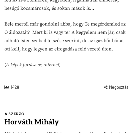
lett ÁVH-s Steinerek, kegyetlen, irgalmatlan emberek,
besúgó kocsmárosok, és sokan mások is…
Bele mertél már gondolni abba, hogy Te megérdemled az
Ő áldozatát? Mert ki is vagy te? A kegyelem nem jár, csak
adható Isten szabad tetszése szerint, de az igaz bűnbánat
ott kell, hogy legyen az elfogadása felé vezető úton.
(
A képek forrása az internet
)
1428
Megosztás
A SZERZŐ
Horváth Mihály