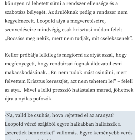
könnyen rá lehetett sütni a rendszer ellensége és a
szabotázs bélyegét. Az árulóknak pedig a rendszer nem
kegyelmezett. Leopold atya a megveretéseire,
szenvedéseire mindvégig csak krisztusi módon felel:
„Bocsáss meg nekik, mert nem tudják, mit cselekszenek”.
Keller próbálja lelkileg is megtörni az atyát azzal, hogy
megfenyegeti, hogy rendtársai fognak áldozatul esni
makacskodásának. „Én nem tudok mást csinálni, mert
felvettem Krisztus keresztjét, azt nem tehetem le!” – feleli
az atya. Mivel a lelki presszió hatástalan marad, jöhetnek
újra a nyilas pofozók.
-Na, valld be csuhás, hova rejtetted el az aranyat?
Leopold vérző szájából egyre halkabban hallatszik a
„szeretlek benneteket” vallomás. Egyre keményebb verés