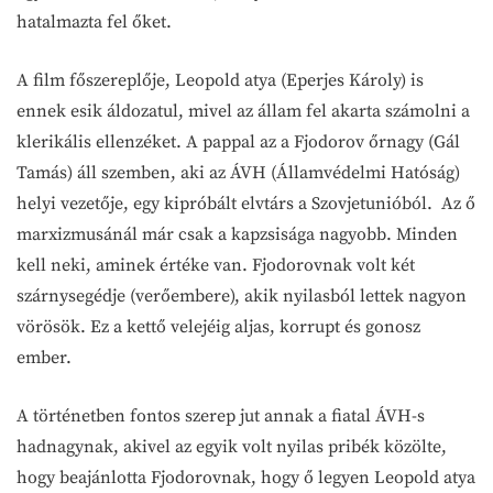
hatalmazta fel őket.
A film főszereplője, Leopold atya (Eperjes Károly) is
ennek esik áldozatul, mivel az állam fel akarta számolni a
klerikális ellenzéket. A pappal az a Fjodorov őrnagy (Gál
Tamás) áll szemben, aki az ÁVH (Államvédelmi Hatóság)
helyi vezetője, egy kipróbált elvtárs a Szovjetunióból. Az ő
marxizmusánál már csak a kapzsisága nagyobb. Minden
kell neki, aminek értéke van. Fjodorovnak volt két
szárnysegédje (verőembere), akik nyilasból lettek nagyon
vörösök. Ez a kettő velejéig aljas, korrupt és gonosz
ember.
A történetben fontos szerep jut annak a fiatal ÁVH-s
hadnagynak, akivel az egyik volt nyilas pribék közölte,
hogy beajánlotta Fjodorovnak, hogy ő legyen Leopold atya