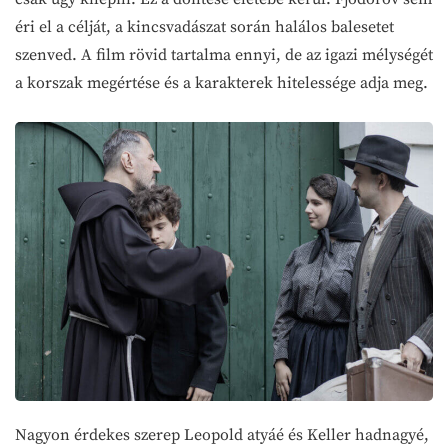
éri el a célját, a kincsvadászat során halálos balesetet
szenved. A film rövid tartalma ennyi, de az igazi mélységét
a korszak megértése és a karakterek hitelessége adja meg.
Nagyon érdekes szerep Leopold atyáé és Keller hadnagyé,