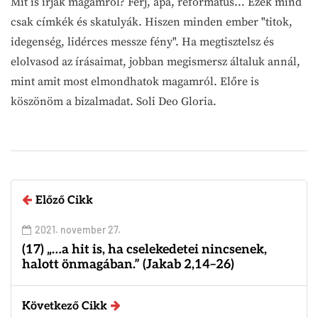
Mit is írjak magamról? Férj, apa, református... Ezek mind
csak címkék és skatulyák. Hiszen minden ember "titok,
idegenség, lidérces messze fény". Ha megtisztelsz és
elolvasod az írásaimat, jobban megismersz általuk annál,
mint amit most elmondhatok magamról. Előre is
köszönöm a bizalmadat. Soli Deo Gloria.
Előző Cikk
2021. november 27.
(17) „…a hit is, ha cselekedetei nincsenek,
halott önmagában.” (Jakab 2,14–26)
Következő Cikk