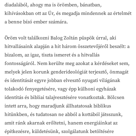
diadalából, ahogy ma is örömben, bánatban,
kihívásokban ott az Úr, és megadja mindennek az értelmét
a benne bízó ember számára.
Öröm volt találkozni Balog Zoltán püspök úrral, aki
hitvallásaink alapján a hit három összetevőjéről beszélt: a
bizalom, az igaz, tiszta ismeret és a hitvallás
fontosságáról. Nem kerülte meg azokat a kérdéseket sem,
melyek jelen korunk genderideológiát terjesztő, önmagát
és identitását egyre jobban elvesztő nyugati világának
tolakodó fenyegetésére, vagy épp külhoni egyházak
identitás és bibliai talajvesztésére vonatkoztak. Bölcsen
intett arra, hogy maradjunk állhatatosak biblikus
hitünkben, és tudatosan ne abból a kottából játsszunk,
amit ránk akarnak erőltetni, hanem energiáinkat az
építkezésre, küldetésünk, szolgálatunk betöltésére