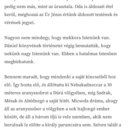
pedig nem más, mint az úrasztala. Oda is áldozati étel
kerül, méghozzá az Úr Jézus értünk áldozott testének és
vérének jegyei.
Nagyon nem mindegy, hogy mekkora Istenünk van.
Dániel könyvének történetei végig bemutatták, hogy
nekünk nagy Istenünk van. Ebben a hatalmas Istenben
megbízhatunk.
Bennem maradt, hogy mindenki a saját kincseiből hoz
elő. Így hozta elő, és állíttatta ki Nebukadneccar a 30
méteres aranyszobrot a Dúrá völgyében, míg Sadrak,
Mésak és Abédnegó a saját hitét. Micsoda dráma, ahogy
áll az aranyszobor a völgyben a sok hajlongó ember
között, de áll a három ifjú is vele szemben, akik nem
borulnak le előtte a király parancsára sem. Szíven talált a