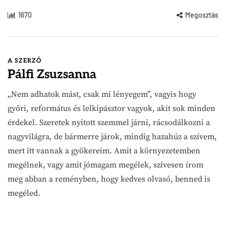
1670
Megosztás
A SZERZŐ
Pálfi Zsuzsanna
„Nem adhatok mást, csak mi lényegem”, vagyis hogy
győri, református és lelkipásztor vagyok, akit sok minden
érdekel. Szeretek nyitott szemmel járni, rácsodálkozni a
nagyvilágra, de bármerre járok, mindig hazahúz a szívem,
mert itt vannak a gyökereim. Amit a környezetemben
megélnek, vagy amit jómagam megélek, szívesen írom
meg abban a reményben, hogy kedves olvasó, benned is
megéled.