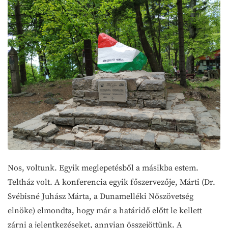
Nos, voltunk. Egyik meglepetésből a másikba estem.
Teltház volt. A konferencia egyik főszervezője, Márti (Dr.
Svébisné Juhász Márta, a Dunamelléki Nőszövetség
elnöke) elmondta, hogy már a határidő előtt le kellett
zárni a jelentkezéseket, annyian összejöttünk. A