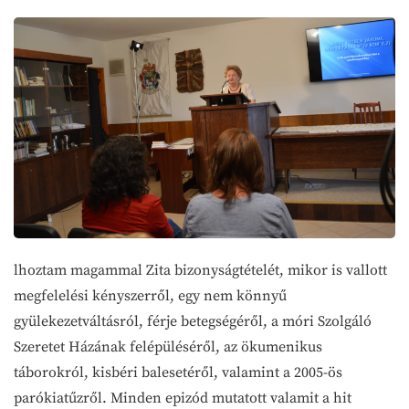
lhoztam magammal Zita bizonyságtételét, mikor is vallott
megfelelési kényszerről, egy nem könnyű
gyülekezetváltásról, férje betegségéről, a móri Szolgáló
Szeretet Házának felépüléséről, az ökumenikus
táborokról, kisbéri balesetéről, valamint a 2005-ös
parókiatűzről. Minden epizód mutatott valamit a hit