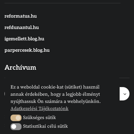
reformatus.hu
refdunantul.hu
igemellett.blog.hu
parpercesek.blog.hu
Archívum
Ez a weboldal cookie-kat (sütiket) használ
Archívum
Archívum
Hónap kijelölése
annak érdekében, hogy a legjobb élményt
nyújthassuk Ön számára a webhelyünkön.
Adatkezelési Tájékoztatónk
2024 © Megvanirva.hu - Minden jog
Szükséges sütik
Szükséges sütik
fenntartva.
Statisztikai célú sütik
Statisztikai célú sütik