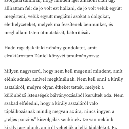
szolgatársaimnak, hogy minden igei alkalom után úgy
állhattam fel: de jó volt ezt hallani, de jó volt velük együtt
megérteni, velük együtt meglátni azokat a dolgokat,
élethelyzeteket, melyek ma feszítenek bennünket, és
meghallani Isten útmutatását, bátorítását.
Hadd ragadjak itt ki néhány gondolatot, amit
elraktároztam Dániel könyvét tanulmányozva:
Milyen nagyszerű, hogy nem kell megenni mindent, amit
elénk adnak, amivel megkínálnak. Nem kell enni a király
asztaláról, melyre olyan étkeket tettek, melyek a
különböző istenségek bálványozásából kerültek oda. Nem
szabad elfeledni, hogy a király asztaláról való
táplálkozásnak mindig megvan az ára, nincs ingyen a
„teljes panziós” kiszolgálás senkinek. De van nekünk
királyi asztalunk, amiről vehetjük a lelki táplálékot. Ez