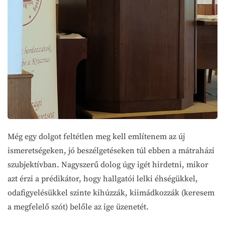
Még egy dolgot feltétlen meg kell említenem az új
ismeretségeken, jó beszélgetéseken túl ebben a mátraházi
szubjektívban. Nagyszerű dolog úgy igét hirdetni, mikor
azt érzi a prédikátor, hogy hallgatói lelki éhségükkel,
odafigyelésükkel szinte kihúzzák, kiimádkozzák (keresem
a megfelelő szót) belőle az ige üzenetét.