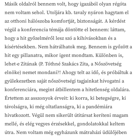
Másik oldalról bennem volt, hogy igazából olyan régóta
nem voltam sehol. Utoljára kb. tavaly nyáron hagytam el
az otthoni hálószoba komfortját, biztonságát. A kérdést
végül a konferencia témája döntötte el bennem: láttam,
hogy a hit győzelméről lesz szó a kihívásokban és a
kísértésekben. Nem hátrálhatok meg. Bennem is győzött a
hit egy pillanatra, mikor igent mondtam. Különben is,
lehet-e Zitának (P. Tóthné Szakács Zita, a Nőszövetség
elnöke) nemet mondani?! Ahogy telt az idő, és próbáltuk a
gyülekezetben saját nőszövetségi tagjainkat hívogatni a
konferenciára, megint átbillentem a hitetlenség oldalára.
Értettem az asszonyok érveit: ki korra, ki betegségre, ki
távolságra, ki még oltatlanságra, ki a pandémiára
hivatkozott. Végül nem sikerült útitársat keríteni magam
mellé, és elég vegyes érzésekkel, gondolatokkal keltem
útra. Nem voltam még egyházunk mátraházi üdülőjében