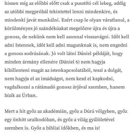
hiszen míg az előbbi előtt csak a pusztító cél lebeg, addig
az utóbbi megpróbál tekintettel lenni mindenkire, és
mindenki javát munkálni. Ezért csap le olyan váratlanul, a
körülményes jó szándékúakat megelőzve újra és újra a
gonosz, de nekünk nem kell azonnal visszavágni. Időt kell
adni Istennek, időt kell adni magunknak is, nem engedni
a gonosz sodrásának. Jó volt látni Dániel példáját, hogy
minden ármány ellenére (Dániel 6) nem hagyja
kibillenteni magát az istenkapcsolatából, teszi a dolgát,
nem hagyja el az imádságot, nem kezd el kapkodni,
vagdalkozni a rátámadó gonosz árjával szemben, hanem
bízik az Úrban.
Mert a hit győz az akadémián, győz a Dúrá völgyben, győz
egy önhitt uralkodóban, és győz a világ gyűlöletével
szemben is. Győz a bibliai időkben, és ma is!