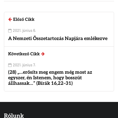
Előző Cikk
2021. június 6.
A Nemzeti Összetartozás Napjára emlékezve
Következő Cikk
2021. június 7.
(28) „…erősíts meg engem még most az
egyszer, én Istenem, hogy bosszút
állhassak…” (Bírák 16,22–31)
Rólunk