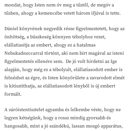
mondat, hogy Isten nem óv meg a tűztől, de megóv a
tűzben, ahogy a kemencébe vetett három ifjúval is tette.
Dániel könyvének negyedik része figyelmeztetett, hogy az
önhittség, a büszkeség könnyen tébolyhoz vezet,
elállatiasítja az embert, ahogy ez a hatalmas
Nebukadneccarral történt, aki nem bírt magával az isteni
figyelmeztetés ellenére sem. De jó volt hirdetni az Ige
alapján, hogy még ez a tébolyult, elállatiasodott ember is
felnézhet az égre, és Isten könyörülete a zavarodott elmét
is kitisztíthatja, az elállatiasodott lényből is új embert
formált.
A záróistentisztelet agyamba és lelkembe véste, hogy ne
legyen kétségünk, hogy a rossz mindig gyorsabb és
hangosabb, mint a jó szándékú, lassan mozgó apparátus,