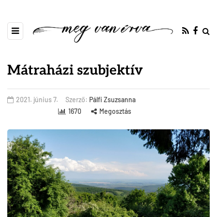
Mátraházi szubjektív
2021. június 7.
Szerző:
Pálfi Zsuzsanna
1670
Megosztás