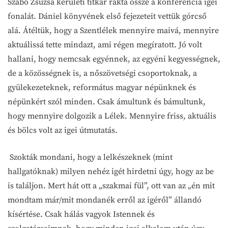
Szabó Zsuzsa kerületi titkár rakta össze a konferencia igei
fonalát. Dániel könyvének első fejezeteit vettük górcső
alá. Átéltük, hogy a Szentlélek mennyire maivá, mennyire
aktuálissá tette mindazt, ami régen megíratott. Jó volt
hallani, hogy nemcsak egyénnek, az egyéni kegyességnek,
de a közösségnek is, a nőszövetségi csoportoknak, a
gyülekezeteknek, református magyar népünknek és
népünkért szól minden. Csak ámultunk és bámultunk,
hogy mennyire dolgozik a Lélek. Mennyire friss, aktuális
és bölcs volt az igei útmutatás.
Szokták mondani, hogy a lelkészeknek (mint
hallgatóknak) milyen nehéz igét hirdetni úgy, hogy az be
is találjon. Mert hát ott a „szakmai fül”, ott van az „én mit
mondtam már/mit mondanék erről az igéről” állandó
kísértése. Csak hálás vagyok Istennek és