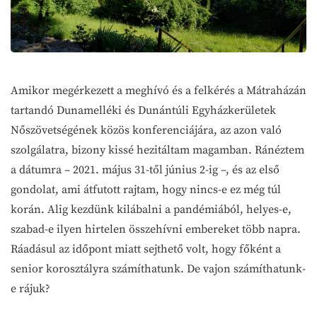
Amikor megérkezett a meghívó és a felkérés a Mátraházán
tartandó Dunamelléki és Dunántúli Egyházkerületek
Nőszövetségének közös konferenciájára, az azon való
szolgálatra, bizony kissé hezitáltam magamban. Ránéztem
a dátumra – 2021. május 31-től június 2-ig –, és az első
gondolat, ami átfutott rajtam, hogy nincs-e ez még túl
korán. Alig kezdünk kilábalni a pandémiából, helyes-e,
szabad-e ilyen hirtelen összehívni embereket több napra.
Ráadásul az időpont miatt sejthető volt, hogy főként a
senior korosztályra számíthatunk. De vajon számíthatunk-
e rájuk?