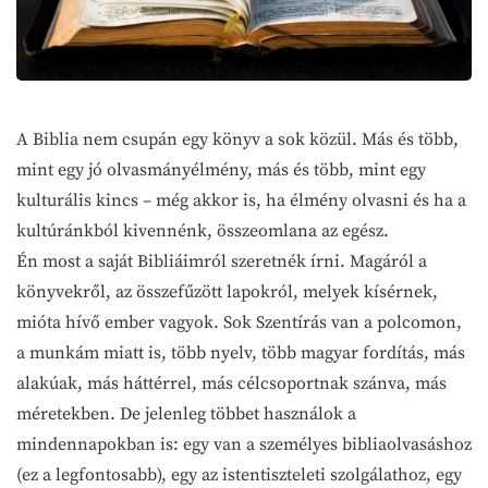
A Biblia nem csupán egy könyv a sok közül. Más és több,
mint egy jó olvasmányélmény, más és több, mint egy
kulturális kincs – még akkor is, ha élmény olvasni és ha a
kultúránkból kivennénk, összeomlana az egész.
Én most a saját Bibliáimról szeretnék írni. Magáról a
könyvekről, az összefűzött lapokról, melyek kísérnek,
mióta hívő ember vagyok. Sok Szentírás van a polcomon,
a munkám miatt is, több nyelv, több magyar fordítás, más
alakúak, más háttérrel, más célcsoportnak szánva, más
méretekben. De jelenleg többet használok a
mindennapokban is: egy van a személyes bibliaolvasáshoz
(ez a legfontosabb), egy az istentiszteleti szolgálathoz, egy