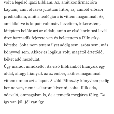
volt a legelső igazi Bibliám. Az, amit konfirmációra
kaptam, amit olvasva jutottam hitre, az, amiből először
prédikáltam, amit a teológiára is vittem magammal. Az,
ami átkötve is kopott volt már. Levettem, kikerestem,
kitéptem belőle azt az oldalt, amin az első korintusi levél
tizenharmadik fejezete van és beletettem a Pilinszky-
kötetbe. Soha nem tettem ilyet addig sem, azóta sem, más
könyvvel sem. Akkor ez logikus volt, magától értetődő,
békét adó mozdulat.
Úgy maradt mindkettő. Az első Bibliámból hiányzik egy
oldal, ahogy hiányzik az az ember, akihez magammal
vittem onnan azt a lapot. A zöld Pilinszky-könyvben pedig
benne van, nem is akarom kivenni, soha. Illik oda,
odavaló, önmagában is, de a temetőt megjárva főleg. Ez
így van jól. Jól van így.