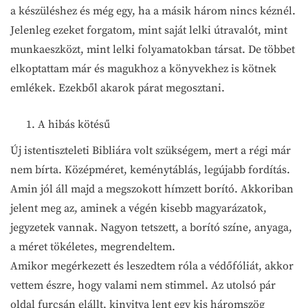
a készüléshez és még egy, ha a másik három nincs kéznél.
Jelenleg ezeket forgatom, mint saját lelki útravalót, mint
munkaeszközt, mint lelki folyamatokban társat. De többet
elkoptattam már és magukhoz a könyvekhez is kötnek
emlékek. Ezekből akarok párat megosztani.
A hibás kötésű
Új istentiszteleti Bibliára volt szükségem, mert a régi már
nem bírta. Középméret, keménytáblás, legújabb fordítás.
Amin jól áll majd a megszokott hímzett borító. Akkoriban
jelent meg az, aminek a végén kisebb magyarázatok,
jegyzetek vannak. Nagyon tetszett, a borító színe, anyaga,
a méret tökéletes, megrendeltem.
Amikor megérkezett és leszedtem róla a védőfóliát, akkor
vettem észre, hogy valami nem stimmel. Az utolsó pár
oldal furcsán elállt, kinyitva lent egy kis háromszög