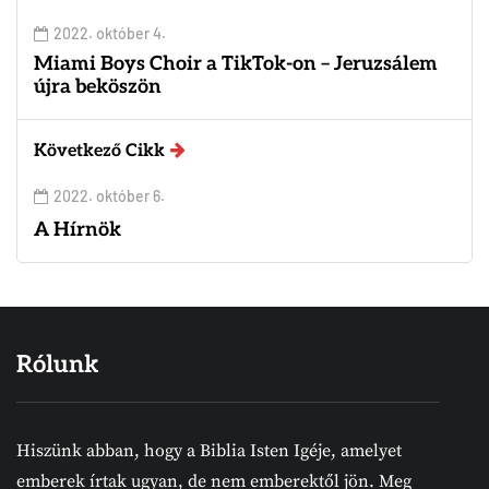
2022. október 4.
Miami Boys Choir a TikTok-on – Jeruzsálem
újra beköszön
Következő Cikk
2022. október 6.
A Hírnök
Rólunk
Hiszünk abban, hogy a Biblia Isten Igéje, amelyet
emberek írtak ugyan, de nem emberektől jön. Meg