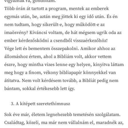
vigyáznak rá, gondoltam.
Több órán át tartott a program, mentek az emberek
egymás után, be, aztán meg jöttek ki egy idő után. És én
nem tudtam, hogy sikerült-e, hogy működött-e az
imaösvény? Kíváncsi voltam, de hát mégsem ugrik oda az
ember kérdezősködni a csendből visszaérkezőhöz!
Vége lett és bementem összepakolni. Amikor ahhoz az
állomáshoz értem, ahol a Bibliám volt, akkor vettem
észre, hogy mintha vizes lenne egy helyen, kinyitva láttam
meg hogy a finom, vékony bibliapapír könnyekkel van
átitatva. Nem volt kérdésem tovább, a Bibliát pedig nem
bántam, sokkal értékesebb lett így.
A kitépett szeretethimnusz
Sok éve már, életem legnehezebb temetésén szolgálatam.
Családtag, közeli, ma már nem vállalnám el, maradnék az,