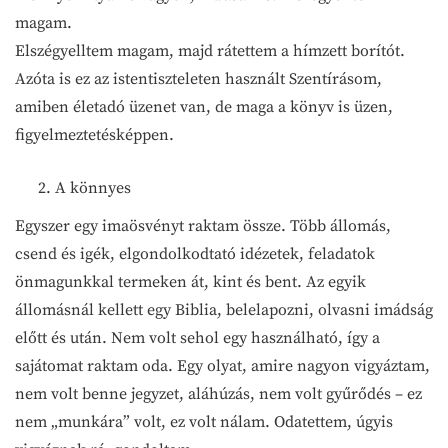
magam.
Elszégyelltem magam, majd rátettem a hímzett borítót.
Azóta is ez az istentiszteleten használt Szentírásom,
amiben életadó üzenet van, de maga a könyv is üzen,
figyelmeztetésképpen.
A könnyes
Egyszer egy imaösvényt raktam össze. Több állomás,
csend és igék, elgondolkodtató idézetek, feladatok
önmagunkkal termeken át, kint és bent. Az egyik
állomásnál kellett egy Biblia, belelapozni, olvasni imádság
előtt és után. Nem volt sehol egy használható, így a
sajátomat raktam oda. Egy olyat, amire nagyon vigyáztam,
nem volt benne jegyzet, aláhúzás, nem volt gyűrődés – ez
nem „munkára” volt, ez volt nálam. Odatettem, úgyis