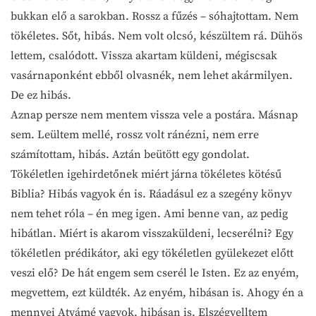
bukkan elő a sarokban. Rossz a fűzés – sóhajtottam. Nem
tökéletes. Sőt, hibás. Nem volt olcsó, készültem rá. Dühös
lettem, csalódott. Vissza akartam küldeni, mégiscsak
vasárnaponként ebből olvasnék, nem lehet akármilyen.
De ez hibás.
Aznap persze nem mentem vissza vele a postára. Másnap
sem. Leültem mellé, rossz volt ránézni, nem erre
számítottam, hibás. Aztán beütött egy gondolat.
Tökéletlen igehirdetőnek miért járna tökéletes kötésű
Biblia? Hibás vagyok én is. Ráadásul ez a szegény könyv
nem tehet róla – én meg igen. Ami benne van, az pedig
hibátlan. Miért is akarom visszaküldeni, lecserélni? Egy
tökéletlen prédikátor, aki egy tökéletlen gyülekezet előtt
veszi elő? De hát engem sem cserél le Isten. Ez az enyém,
megvettem, ezt küldték. Az enyém, hibásan is. Ahogy én a
mennyei Atyámé vagyok, hibásan is. Elszégyelltem