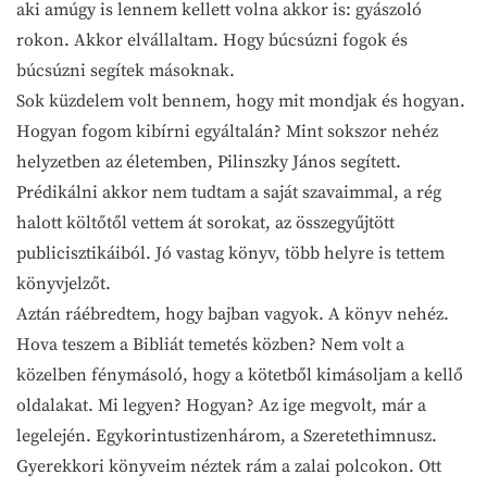
aki amúgy is lennem kellett volna akkor is: gyászoló
rokon. Akkor elvállaltam. Hogy búcsúzni fogok és
búcsúzni segítek másoknak.
Sok küzdelem volt bennem, hogy mit mondjak és hogyan.
Hogyan fogom kibírni egyáltalán? Mint sokszor nehéz
helyzetben az életemben, Pilinszky János segített.
Prédikálni akkor nem tudtam a saját szavaimmal, a rég
halott költőtől vettem át sorokat, az összegyűjtött
publicisztikáiból. Jó vastag könyv, több helyre is tettem
könyvjelzőt.
Aztán ráébredtem, hogy bajban vagyok. A könyv nehéz.
Hova teszem a Bibliát temetés közben? Nem volt a
közelben fénymásoló, hogy a kötetből kimásoljam a kellő
oldalakat. Mi legyen? Hogyan? Az ige megvolt, már a
legelején. Egykorintustizenhárom, a Szeretethimnusz.
Gyerekkori könyveim néztek rám a zalai polcokon. Ott