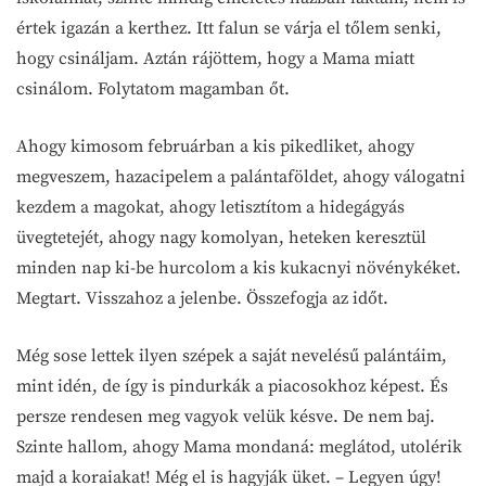
értek igazán a kerthez. Itt falun se várja el tőlem senki,
hogy csináljam. Aztán rájöttem, hogy a Mama miatt
csinálom. Folytatom magamban őt.
Ahogy kimosom februárban a kis pikedliket, ahogy
megveszem, hazacipelem a palántaföldet, ahogy válogatni
kezdem a magokat, ahogy letisztítom a hidegágyás
üvegtetejét, ahogy nagy komolyan, heteken keresztül
minden nap ki-be hurcolom a kis kukacnyi növénykéket.
Megtart. Visszahoz a jelenbe. Összefogja az időt.
Még sose lettek ilyen szépek a saját nevelésű palántáim,
mint idén, de így is pindurkák a piacosokhoz képest. És
persze rendesen meg vagyok velük késve. De nem baj.
Szinte hallom, ahogy Mama mondaná: meglátod, utolérik
majd a koraiakat! Még el is hagyják üket. – Legyen úgy!