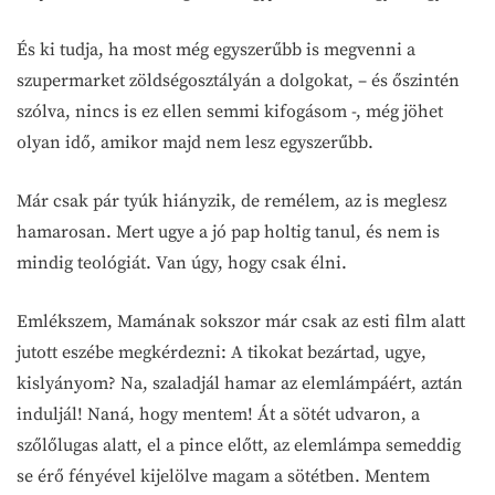
És ki tudja, ha most még egyszerűbb is megvenni a
szupermarket zöldségosztályán a dolgokat, – és őszintén
szólva, nincs is ez ellen semmi kifogásom -, még jöhet
olyan idő, amikor majd nem lesz egyszerűbb.
Már csak pár tyúk hiányzik, de remélem, az is meglesz
hamarosan. Mert ugye a jó pap holtig tanul, és nem is
mindig teológiát. Van úgy, hogy csak élni.
Emlékszem, Mamának sokszor már csak az esti film alatt
jutott eszébe megkérdezni: A tikokat bezártad, ugye,
kislyányom? Na, szaladjál hamar az elemlámpáért, aztán
induljál! Naná, hogy mentem! Át a sötét udvaron, a
szőlőlugas alatt, el a pince előtt, az elemlámpa semeddig
se érő fényével kijelölve magam a sötétben. Mentem