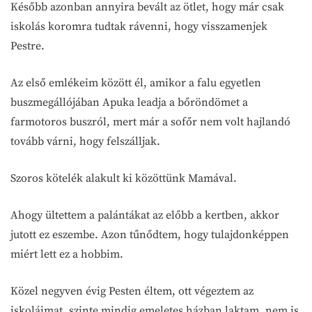
Később azonban annyira bevált az ötlet, hogy már csak
iskolás koromra tudtak rávenni, hogy visszamenjek
Pestre.
Az első emlékeim között él, amikor a falu egyetlen
buszmegállójában Apuka leadja a bőröndömet a
farmotoros buszról, mert már a sofőr nem volt hajlandó
tovább várni, hogy felszálljak.
Szoros kötelék alakult ki közöttünk Mamával.
Ahogy ültettem a palántákat az előbb a kertben, akkor
jutott ez eszembe. Azon tűnődtem, hogy tulajdonképpen
miért lett ez a hobbim.
Közel negyven évig Pesten éltem, ott végeztem az
iskoláimat, szinte mindig emeletes házban laktam, nem is