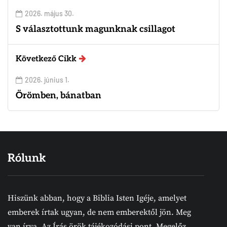
2026. május 30.
S választottunk magunknak csillagot
Következő Cikk
2026. június 1.
Örömben, bánatban
Rólunk
Hiszünk abban, hogy a Biblia Isten Igéje, amelyet
emberek írtak ugyan, de nem emberektől jön. Meg
van írva. Az Írás örök tájékozódási pont. Megelőz