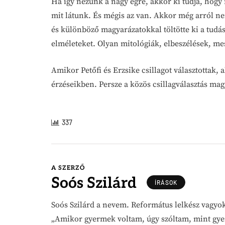
Ha így nézünk a nagy égre, akkor ki tudja, hogy
mit látunk. És mégis az van. Akkor még arról ne
és különböző magyarázatokkal töltötte ki a tudás 
elméleteket. Olyan mitológiák, elbeszélések, m
Amikor Petőfi és Erzsike csillagot választottak, 
érzéseikben. Persze a közös csillagválasztás mag
337
A SZERZŐ
Soós Szilárd
ÍRÁSOK
Soós Szilárd a nevem. Református lelkész vagyok
„Amikor gyermek voltam, úgy szóltam, mint gy