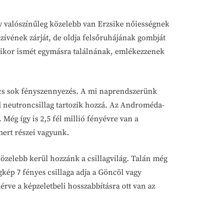
ly valószínűleg közelebb van Erzsike nőiességnek
szívének zárját, de oldja felsőruhájának gombját
 mikor ismét egymásra találnának, emlékezzenek
incs sok fényszennyezés. A mi naprendszerünk
rd neutroncsillag tartozik hozzá. Az Androméda-
Még így is 2,5 fél millió fényévre van a
mert részei vagyunk.
közelebb kerül hozzánk a csillagvilág. Talán még
gkép 7 fényes csillaga adja a Göncöl vagy
mérve a képzeletbeli hosszabbításra ott van az