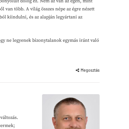
 bonyolult dolog ez. Nem az van az égen, mint
l van több. A világ összes népe az égre nézett
ól kiindulni, és az alapján legyártani az
 hogy ne legyenek bizonytalanok egymás iránt való
Megosztás
változás.
yermek;