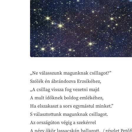
„Ne válasszunk magunknak csillagot?”
Szólék én ábrándozva Erzsikéhez,
„A csillag vissza fog vezetni majd
A mult időknek boldog emlékéhez,
Ha elszakaszt a sors egymástul minket.”
S választottunk magunknak csillagot.
Az országúton végig a szekérrel
A négy ökör lassacskán ballagott. / részlet Pe