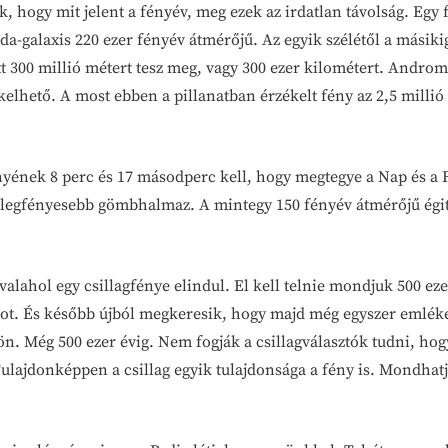
 hogy mit jelent a fényév, meg ezek az irdatlan távolság. Egy fé
a-galaxis 220 ezer fényév átmérőjű. Az egyik szélétől a másiki
t 300 millió métert tesz meg, vagy 300 ezer kilométert. Androm
elhető. A most ebben a pillanatban érzékelt fény az 2,5 millió é
yének 8 perc és 17 másodperc kell, hogy megtegye a Nap és a Fö
legfényesebb gömbhalmaz. A mintegy 150 fényév átmérőjű égitest
alahol egy csillagfénye elindul. El kell telnie mondjuk 500 ezer
illagot. És később újból megkeresik, hogy majd még egyszer emlé
jön. Még 500 ezer évig. Nem fogják a csillagválasztók tudni, h
lajdonképpen a csillag egyik tulajdonsága a fény is. Mondhatj