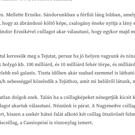
ren. Mellette Erzsike. Sándorunkban a férfiúi láng lobban, ame
, hogy az ábrándozó költő képe, csalogány éneke nyitja a lány 
 Sándor Erzsikével csillagot akar választani, hogy egykor majd
attal keressük meg a Tejutat, persze ha jó helyen vagyunk és n
 bolygó kb. 100 milliárd, és 10 milliárd fehér törpe, és milliá
ebb eső galaxis. Tiszta időben akár szabad szemmel is látható. 
/h sebességgel közeledik a Tejúthoz, amit mi belülről látunk, 
atlan dolgok ezek. Talán ha a csillagképeket nézegetjük kicsit 
illagot akartak választani. Nézzünk is párat. A Nagymedve csilla
t, hiszen a szekér hátsó falát alkotó két csillag ötszörösét fel
csillag, a Cassiopeiai is viszonylag ismert.