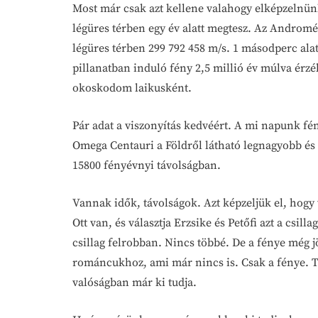
Most már csak azt kellene valahogy elképzelnünk,
légüres térben egy év alatt megtesz. Az Androméd
légüres térben 299 792 458 m/s. 1 másodperc alat
pillanatban induló fény 2,5 millió év múlva érzék
okoskodom laikusként.
Pár adat a viszonyítás kedvéért. A mi napunk fén
Omega Centauri a Földről látható legnagyobb és 
15800 fényévnyi távolságban.
Vannak idők, távolságok. Azt képzeljük el, hogy v
Ott van, és választja Erzsike és Petőfi azt a cs
csillag felrobban. Nincs többé. De a fénye még 
románcukhoz, ami már nincs is. Csak a fénye. Tu
valóságban már ki tudja.