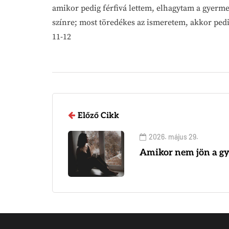
amikor pedig férfivá lettem, elhagytam a gyerme
színre; most töredékes az ismeretem, akkor ped
11-12
Előző Cikk
2026. május 29.
Amikor nem jön a g