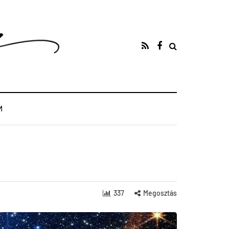
M
337
Megosztás