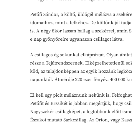
Petőfi Sándor, a költő, üldögél mélázva a szeké
idomaihoz, mint a lelkéhez. De költőnk jól tudja
is. A négy ökör lassan ballag a szekérrel, amin
e nap gyönyöreire ugyanazon csillagot látva.
A csillagos ég sokunkat elkápráztat. Olyan áhít
része a Tejútrendszernek. Elképzelhetetlenül sok
köd, az tulajdonképpen az egyik hozzánk legközel
napunktól. Átmérője 220 ezer fényév. 400 000 km
El kell egy picit méláznunk nekünk is. Felfoghat
Petőfit és Erzsikét is jobban megértjük, hogy cs
Nagyszekér csillagképet, a legtöbbünk előtt ismer
Északot mutató Sarkcsillag. Az Orion, vagy Kaszás