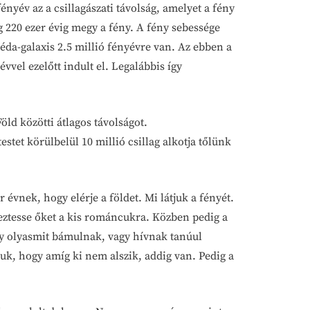
nyév az a csillagászati távolság, amelyet a fény
g 220 ezer évig megy a fény. A fény sebessége
éda-galaxis 2.5 millió fényévre van. Az ebben a
vvel ezelőtt indult el. Legalábbis így
ld közötti átlagos távolságot.
et körülbelül 10 millió csillag alkotja tőlünk
 évnek, hogy elérje a földet. Mi látjuk a fényét.
keztesse őket a kis románcukra. Közben pedig a
ogy olyasmit bámulnak, vagy hívnak tanúul
uk, hogy amíg ki nem alszik, addig van. Pedig a