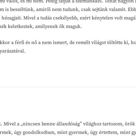
 mi valós, és mi nem. Pedig látjuk a szemünkkel. Tehát nagyon
m is beszéltünk, amiről nem tudunk, csak sejtünk valamit. Ebbő
hézagjait. Mivel a tudás csekélyebb, ezért kénytelen volt magáb
esék keletkeztek, amilyenek ők maguk.
akkor a férfi és nő a nem ismert, de remélt világot töltötte ki,
yarázatával.
. Mivel a „nincsen benne állandóság” világhoz tartozom, örök 
ermek, úgy gondolkodtam, mint gyermek, úgy értettem, mint g