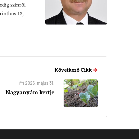
edig színről
rinthus 13,
Következő Cikk
2026. május 31.
Nagyanyám kertje