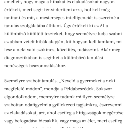
amellett, hogy maga a hibákat és elakadásokat nagyon
értékeli, mert segít fényt deríteni arra, hol kell még
tanítani és mit, a mesterséges intelligenciát is szeretné a
tanulás szolgálatába állítani. Úgy értékeli ki az AI a
különböző kitöltött teszteket, hogy személyre tudja szabni
az abban vétett hibák alapján, kit hogyan kell tanítani, mi
lesz a neki való szókincs, közelítés, tudásszint. Akár még
diagnosztikában is segíthet a különböző tanulási
nehézségek beazonosításához.
Személyre szabott tanulás. „Neveld a gyermeket a neki
megfelelő módon”, mondja a Példabeszédek. Sokszor
elgondolkodom, mennyire tudunk mi ilyen személyre
szabottan odafigyelni a gyülekezeti tagjainkra, észrevenni
az elakadásokat, azt, ahol esetleg a hitigazságok megértése
vagy befogadása bicsaklik, vagy maga az élet, mert esetleg