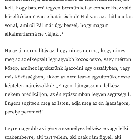
kell, hogy bátorrá tegyen bennünket az emberekhez való
közelítésben? Van-e határ és hol? Hol van az a láthatatlan
vonal, amiről Pál már úgy beszél, hogy magam
alkalmatlanná ne váljak..?
Ha az új normalitás az, hogy nincs norma, hogy nincs
meg az az elképzelt legnagyobb közös osztó, vagy mértani
közép, amihez igyekszünk igazodni egy osztályban, vagy
más közösségben, akkor az nem tesz-e együttműködésre
képtelen nárciszokká? „Engem látogasson a lelkész,
nekem prédikáljon, az én gyászomban legyen segítségül.
Engem segítsen meg az Isten, adja meg az én igazságom,
perelje peremet!”
Egyre nagyobb az igény a személyes lelkészre vagy lelki
szakemberre, aki tart velem, aki csak rám figyel, aki