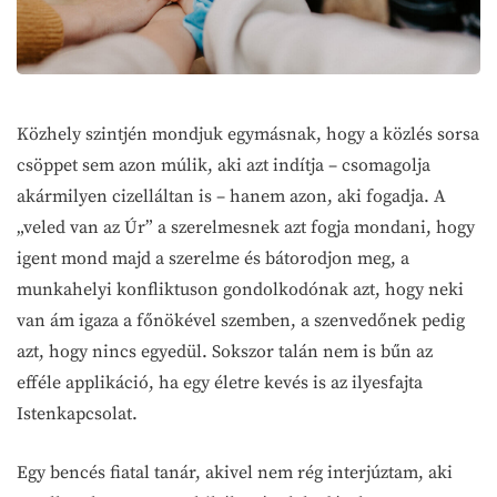
Közhely szintjén mondjuk egymásnak, hogy a közlés sorsa
csöppet sem azon múlik, aki azt indítja – csomagolja
akármilyen cizelláltan is – hanem azon, aki fogadja. A
„veled van az Úr” a szerelmesnek azt fogja mondani, hogy
igent mond majd a szerelme és bátorodjon meg, a
munkahelyi konfliktuson gondolkodónak azt, hogy neki
van ám igaza a főnökével szemben, a szenvedőnek pedig
azt, hogy nincs egyedül. Sokszor talán nem is bűn az
efféle applikáció, ha egy életre kevés is az ilyesfajta
Istenkapcsolat.
Egy bencés fiatal tanár, akivel nem rég interjúztam, aki