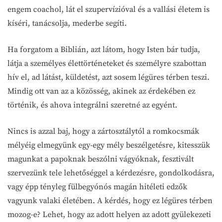
engem coachol, lát el szupervízióval és a vallási életem is
kíséri, tanácsolja, mederbe segíti.
Ha forgatom a Biblián, azt látom, hogy Isten bár tudja,
látja a személyes élettörténeteket és személyre szabottan
hív el, ad látást, küldetést, azt sosem légüres térben teszi.
Mindig ott van az a közösség, akinek az érdekében ez
történik, és ahova integrálni szeretné az egyént.
Nincs is azzal baj, hogy a zártosztálytól a romkocsmák
mélyéig elmegyünk egy-egy mély beszélgetésre, kitesszük
magunkat a papoknak beszólni vágyóknak, fesztivált
szervezünk tele lehetőséggel a kérdezésre, gondolkodásra,
vagy épp tényleg fülbegyónós magán hitéleti edzők
vagyunk valaki életében. A kérdés, hogy ez légüres térben
mozog-e? Lehet, hogy az adott helyen az adott gyülekezeti