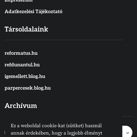
Impresszum
Adatkezelési Tájékoztató
Társoldalaink
reformatus.hu
refdunantul.hu
igemellett.blog.hu
parpercesek.blog.hu
Archívum
Ez a weboldal cookie-kat (sütiket) használ
Archívum
Archívum
Hónap kijelölése
annak érdekében, hogy a legjobb élményt