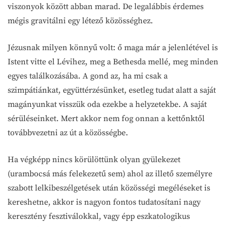
viszonyok között abban marad. De legalábbis érdemes
mégis gravitálni egy létező közösséghez.
Jézusnak milyen könnyű volt: ő maga már a jelenlétével is
Istent vitte el Lévihez, meg a Bethesda mellé, meg minden
egyes találkozásába. A gond az, ha mi csak a
szimpátiánkat, együttérzésünket, esetleg tudat alatt a saját
magányunkat visszük oda ezekbe a helyzetekbe. A saját
sérüléseinket. Mert akkor nem fog onnan a kettőnktől
továbbvezetni az út a közösségbe.
Ha végképp nincs körülöttünk olyan gyülekezet
(urambocsá más felekezetű sem) ahol az illető személyre
szabott lelkibeszélgetések után közösségi megéléseket is
kereshetne, akkor is nagyon fontos tudatosítani nagy
keresztény fesztiválokkal, vagy épp eszkatologikus