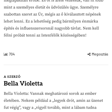
megtapasztalt erőbe. És őt is afelé vezessük, van itt több
mint a személyes életút és üdvözülés ügye. Személyre
szabottan szeret az Úr, mégis az ő kiválasztott népének
lehet lenni. Ez a lehetőség pedig bármilyen énmárka
építés és influenszersorsnál nagyobb távlat. Nem kell
félni próbát tenni az Istenfélők közösségében!
704
Megosztás
A SZERZŐ
Bella Violetta
Bella Violetta: Vannak meghatározó sorok az ember
életében. Nekem például a „legyek drót, amin az üzenet
fut végig”, vagy a „vigyél tovább, mint a lábam tudna