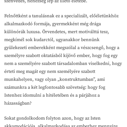
szenvedés, nehézség lép az illető életébe.
Felnőttként a tanulásnak ez a specializált, előéletünkhöz
alkalmazkodó formája, gyermekként még drága
különórák luxusa. Örvendetes, mert motiválttá tesz,
megkímél sok kudarctól, ugyanakkor bennünk
gyülekezeti emberekként megszólal a vészcsengő, hogy a
személyre szabott oktatásból kijövő ember, hogy fog egy
nem a személyére szabott társadalomban viselkedni, hogy
érteti meg magát egy nem személyére szabott
munkahelyen, vagy olyan „konstruktumban”, ami
számunkra a két legfontosabb szövetség: hogy fog
Istenhez idomulni a hitéletében és a párjához a
házasságban?
Sokat gondolkodom folyton azon, hogy az Isten
akkomodációja, alkalmazkodása az emberhez mennyire