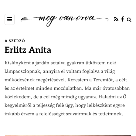
A SZERZŐ
Erlitz Anita
Kislánykènt a járdán sètálva gyakran ütköztem neki
lámpaoszlopnak, annyira el voltam foglalva a világ
működèsènek megèrtèsèvel. Kerestem a Teremtőt, a cèlt
ès az èrtelmet minden mozdulatban. Ma már óvatosabban
közlekedem, de a cèl mèg mindig ugyanaz. Haladni az Ő
kegyelmèről a teljesség felè úgy, hogy lelkèszkènt egyre
inkább èrzem a felelőssègèt szavaimnak ès tetteimnek.