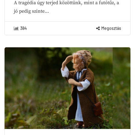
A tragédia úgy terjed közöttünk, mint a futótűz, a
jó pedig szinte…
384
Megosztás