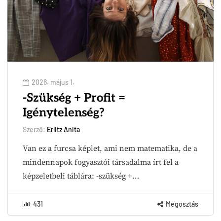
2026. május 1.
-Szükség + Profit =
Igénytelenség?
Szerző:
Erlitz Anita
Van ez a furcsa képlet, ami nem matematika, de a
mindennapok fogyasztói társadalma írt fel a
képzeletbeli táblára: -szükség +…
431
Megosztás