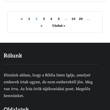
«
1
2
3
4
5
...
10
20
...
»
Utolsó »
Rólunk
Hiszünk abban, hogy a Biblia Isten Igéje, amelyet
emberek írtak ugyan, de nem emberektől jön. Meg
van írva. Az Írás örök tájékozódási pont. Megelőz
bennünket.
Oldalaink