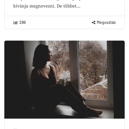
kívánja megnevezni. De többet…
289
Megosztás