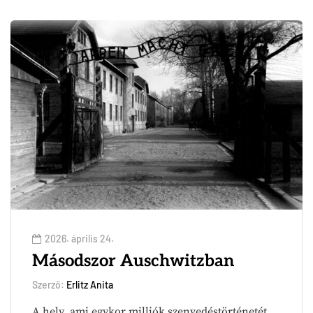
2026. április 24.
Másodszor Auschwitzban
Szerző:
Erlitz Anita
A hely, ami egykor milliók szenvedéstörténetét