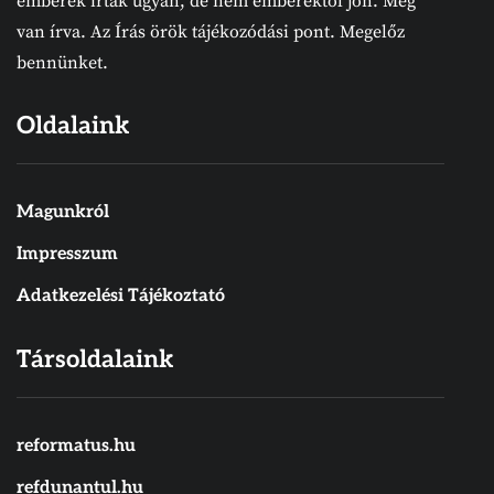
emberek írtak ugyan, de nem emberektől jön. Meg
van írva. Az Írás örök tájékozódási pont. Megelőz
bennünket.
Oldalaink
Magunkról
Impresszum
Adatkezelési Tájékoztató
Társoldalaink
reformatus.hu
refdunantul.hu