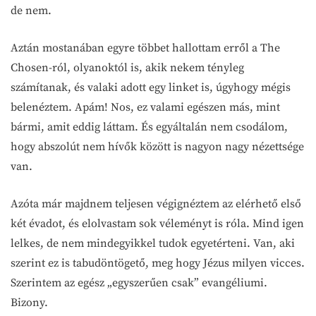
de nem.
Aztán mostanában egyre többet hallottam erről a The
Chosen-ról, olyanoktól is, akik nekem tényleg
számítanak, és valaki adott egy linket is, úgyhogy mégis
belenéztem. Apám! Nos, ez valami egészen más, mint
bármi, amit eddig láttam. És egyáltalán nem csodálom,
hogy abszolút nem hívők között is nagyon nagy nézettsége
van.
Azóta már majdnem teljesen végignéztem az elérhető első
két évadot, és elolvastam sok véleményt is róla. Mind igen
lelkes, de nem mindegyikkel tudok egyetérteni. Van, aki
szerint ez is tabudöntögető, meg hogy Jézus milyen vicces.
Szerintem az egész „egyszerűen csak” evangéliumi.
Bizony.