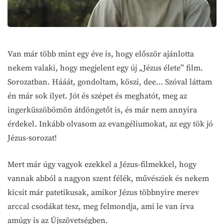
Van már több mint egy éve is, hogy először ajánlotta
nekem valaki, hogy megjelent egy új „Jézus élete” film.
Sorozatban. Hááát, gondoltam, köszi, dee… Szóval láttam
én már sok ilyet. Jót és szépet és meghatót, meg az
ingerküszöbömön átdöngetőt is, és már nem annyira
érdekel. Inkább olvasom az evangéliumokat, az egy tök jó
Jézus-sorozat!
Mert már úgy vagyok ezekkel a Jézus-filmekkel, hogy
vannak abból a nagyon szent félék, művésziek és nekem
kicsit már patetikusak, amikor Jézus többnyire merev
arccal csodákat tesz, meg felmondja, ami le van írva
amúgy is az Újszövetségben.