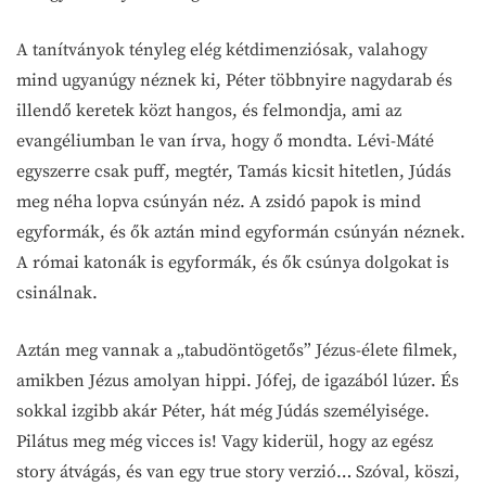
A tanítványok tényleg elég kétdimenziósak, valahogy
mind ugyanúgy néznek ki, Péter többnyire nagydarab és
illendő keretek közt hangos, és felmondja, ami az
evangéliumban le van írva, hogy ő mondta. Lévi-Máté
egyszerre csak puff, megtér, Tamás kicsit hitetlen, Júdás
meg néha lopva csúnyán néz. A zsidó papok is mind
egyformák, és ők aztán mind egyformán csúnyán néznek.
A római katonák is egyformák, és ők csúnya dolgokat is
csinálnak.
Aztán meg vannak a „tabudöntögetős” Jézus-élete filmek,
amikben Jézus amolyan hippi. Jófej, de igazából lúzer. És
sokkal izgibb akár Péter, hát még Júdás személyisége.
Pilátus meg még vicces is! Vagy kiderül, hogy az egész
story átvágás, és van egy true story verzió… Szóval, köszi,