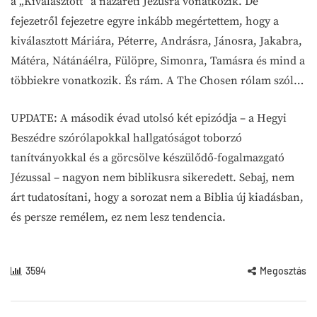
a „Kiválasztott” a názáreti Jézusra vonatkozik. De
fejezetről fejezetre egyre inkább megértettem, hogy a
kiválasztott Máriára, Péterre, Andrásra, Jánosra, Jakabra,
Mátéra, Nátánáélra, Fülöpre, Simonra, Tamásra és mind a
többiekre vonatkozik. És rám. A The Chosen rólam szól…
UPDATE: A második évad utolsó két epizódja – a Hegyi
Beszédre szórólapokkal hallgatóságot toborzó
tanítványokkal és a görcsölve készülődő-fogalmazgató
Jézussal – nagyon nem biblikusra sikeredett. Sebaj, nem
árt tudatosítani, hogy a sorozat nem a Biblia új kiadásban,
és persze remélem, ez nem lesz tendencia.
3594
Megosztás