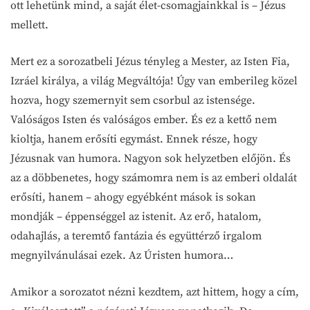
ott lehetünk mind, a saját élet-csomagjainkkal is – Jézus
mellett.
Mert ez a sorozatbeli Jézus tényleg a Mester, az Isten Fia,
Izráel királya, a világ Megváltója! Úgy van emberileg közel
hozva, hogy szemernyit sem csorbul az istensége.
Valóságos Isten és valóságos ember. És ez a kettő nem
kioltja, hanem erősíti egymást. Ennek része, hogy
Jézusnak van humora. Nagyon sok helyzetben előjön. És
az a döbbenetes, hogy számomra nem is az emberi oldalát
erősíti, hanem – ahogy egyébként mások is sokan
mondják – éppenséggel az istenit. Az erő, hatalom,
odahajlás, a teremtő fantázia és együttérző irgalom
megnyilvánulásai ezek. Az Úristen humora…
Amikor a sorozatot nézni kezdtem, azt hittem, hogy a cím,