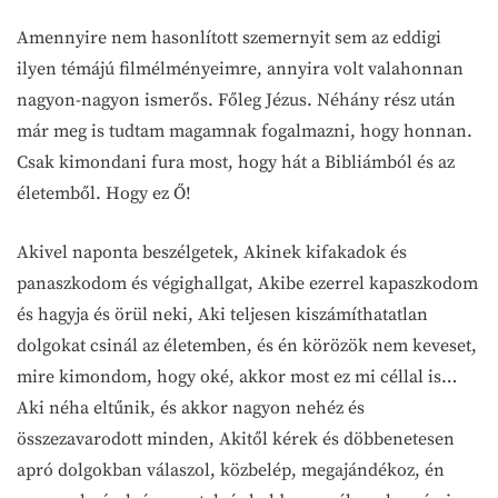
Amennyire nem hasonlított szemernyit sem az eddigi
ilyen témájú filmélményeimre, annyira volt valahonnan
nagyon-nagyon ismerős. Főleg Jézus. Néhány rész után
már meg is tudtam magamnak fogalmazni, hogy honnan.
Csak kimondani fura most, hogy hát a Bibliámból és az
életemből. Hogy ez Ő!
Akivel naponta beszélgetek, Akinek kifakadok és
panaszkodom és végighallgat, Akibe ezerrel kapaszkodom
és hagyja és örül neki, Aki teljesen kiszámíthatatlan
dolgokat csinál az életemben, és én körözök nem keveset,
mire kimondom, hogy oké, akkor most ez mi céllal is…
Aki néha eltűnik, és akkor nagyon nehéz és
összezavarodott minden, Akitől kérek és döbbenetesen
apró dolgokban válaszol, közbelép, megajándékoz, én