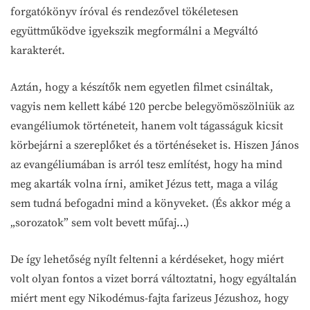
forgatókönyv íróval és rendezővel tökéletesen
együttműködve igyekszik megformálni a Megváltó
karakterét.
Aztán, hogy a készítők nem egyetlen filmet csináltak,
vagyis nem kellett kábé 120 percbe belegyömöszölniük az
evangéliumok történeteit, hanem volt tágasságuk kicsit
körbejárni a szereplőket és a történéseket is. Hiszen János
az evangéliumában is arról tesz említést, hogy ha mind
meg akarták volna írni, amiket Jézus tett, maga a világ
sem tudná befogadni mind a könyveket. (És akkor még a
„sorozatok” sem volt bevett műfaj…)
De így lehetőség nyílt feltenni a kérdéseket, hogy miért
volt olyan fontos a vizet borrá változtatni, hogy egyáltalán
miért ment egy Nikodémus-fajta farizeus Jézushoz, hogy