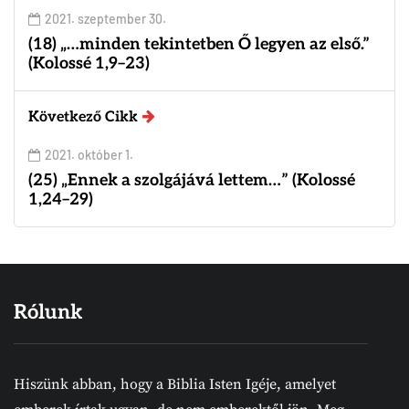
2021. szeptember 30.
(18) „…minden tekintetben Ő legyen az első.”
(Kolossé 1,9–23)
Következő Cikk
2021. október 1.
(25) „Ennek a szolgájává lettem…” (Kolossé
1,24–29)
Rólunk
Hiszünk abban, hogy a Biblia Isten Igéje, amelyet