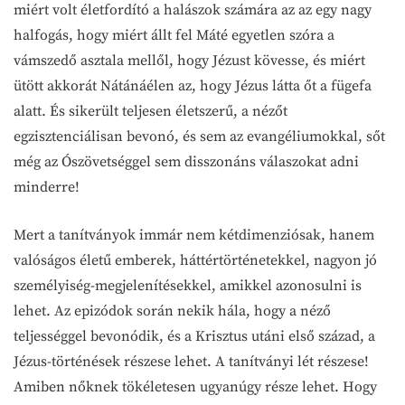
miért volt életfordító a halászok számára az az egy nagy
halfogás, hogy miért állt fel Máté egyetlen szóra a
vámszedő asztala mellől, hogy Jézust kövesse, és miért
ütött akkorát Nátánáélen az, hogy Jézus látta őt a fügefa
alatt. És sikerült teljesen életszerű, a nézőt
egzisztenciálisan bevonó, és sem az evangéliumokkal, sőt
még az Ószövetséggel sem disszonáns válaszokat adni
minderre!
Mert a tanítványok immár nem kétdimenziósak, hanem
valóságos életű emberek, háttértörténetekkel, nagyon jó
személyiség-megjelenítésekkel, amikkel azonosulni is
lehet. Az epizódok során nekik hála, hogy a néző
teljességgel bevonódik, és a Krisztus utáni első század, a
Jézus-történések részese lehet. A tanítványi lét részese!
Amiben nőknek tökéletesen ugyanúgy része lehet. Hogy