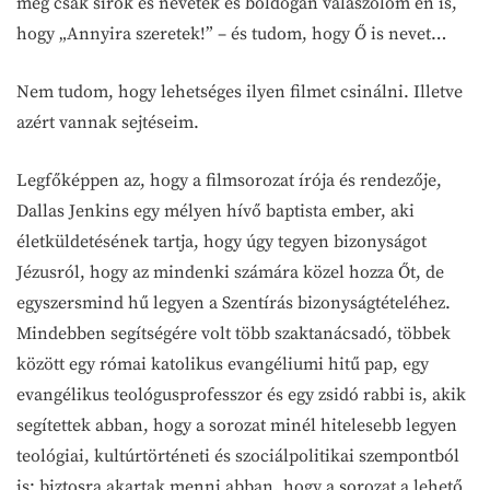
meg csak sírok és nevetek és boldogan válaszolom én is,
hogy „Annyira szeretek!” – és tudom, hogy Ő is nevet…
Nem tudom, hogy lehetséges ilyen filmet csinálni. Illetve
azért vannak sejtéseim.
Legfőképpen az, hogy a filmsorozat írója és rendezője,
Dallas Jenkins egy mélyen hívő baptista ember, aki
életküldetésének tartja, hogy úgy tegyen bizonyságot
Jézusról, hogy az mindenki számára közel hozza Őt, de
egyszersmind hű legyen a Szentírás bizonyságtételéhez.
Mindebben segítségére volt több szaktanácsadó, többek
között egy római katolikus evangéliumi hitű pap, egy
evangélikus teológusprofesszor és egy zsidó rabbi is, akik
segítettek abban, hogy a sorozat minél hitelesebb legyen
teológiai, kultúrtörténeti és szociálpolitikai szempontból
is: biztosra akartak menni abban, hogy a sorozat a lehető