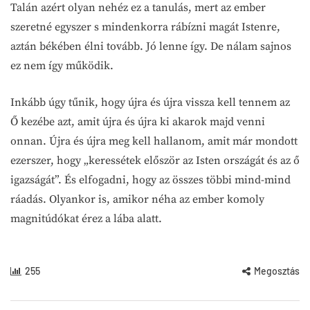
Talán azért olyan nehéz ez a tanulás, mert az ember
szeretné egyszer s mindenkorra rábízni magát Istenre,
aztán békében élni tovább. Jó lenne így. De nálam sajnos
ez nem így működik.
Inkább úgy tűnik, hogy újra és újra vissza kell tennem az
Ő kezébe azt, amit újra és újra ki akarok majd venni
onnan. Újra és újra meg kell hallanom, amit már mondott
ezerszer, hogy „keressétek először az Isten országát és az ő
igazságát”. És elfogadni, hogy az összes többi mind-mind
ráadás. Olyankor is, amikor néha az ember komoly
magnitúdókat érez a lába alatt.
255
Megosztás