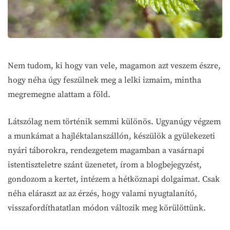
Nem tudom, ki hogy van vele, magamon azt veszem észre,
hogy néha úgy feszülnek meg a lelki izmaim, mintha
megremegne alattam a föld.
Látszólag nem történik semmi különös. Ugyanúgy végzem
a munkámat a hajléktalanszállón, készülök a gyülekezeti
nyári táborokra, rendezgetem magamban a vasárnapi
istentiszteletre szánt üzenetet, írom a blogbejegyzést,
gondozom a kertet, intézem a hétköznapi dolgaimat. Csak
néha eláraszt az az érzés, hogy valami nyugtalanító,
visszafordíthatatlan módon változik meg körülöttünk.