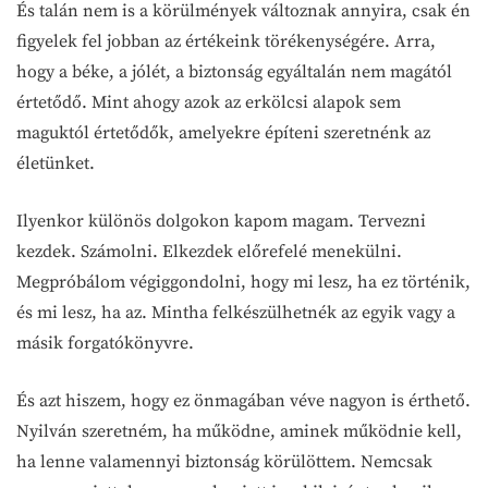
És talán nem is a körülmények változnak annyira, csak én
figyelek fel jobban az értékeink törékenységére. Arra,
hogy a béke, a jólét, a biztonság egyáltalán nem magától
értetődő. Mint ahogy azok az erkölcsi alapok sem
maguktól értetődők, amelyekre építeni szeretnénk az
életünket.
Ilyenkor különös dolgokon kapom magam. Tervezni
kezdek. Számolni. Elkezdek előrefelé menekülni.
Megpróbálom végiggondolni, hogy mi lesz, ha ez történik,
és mi lesz, ha az. Mintha felkészülhetnék az egyik vagy a
másik forgatókönyvre.
És azt hiszem, hogy ez önmagában véve nagyon is érthető.
Nyilván szeretném, ha működne, aminek működnie kell,
ha lenne valamennyi biztonság körülöttem. Nemcsak