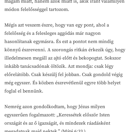
magam miatt, hanem azok miatt is, akik iránt valamilyen
módon felelősséggel tartozom.
Mégis azt veszem észre, hogy van egy pont, ahol a
felelősség és a felesleges aggódás már nagyon
hasonlítanak egymásra. És ezt a pontot nem mindig
könnyű észrevenni. A szorongás ritkán érkezik úgy, hogy
illedelmesen megáll az ajtó előtt és bekopogtat. Sokszor
inkább tanácsadónak öltözik. Azt mondja: csak légy
előrelátóbb. Csak készülj fel jobban. Csak gondold végig
még egyszer. És közben észrevétlenül egyre több helyet
foglal el bennünk.
Nemrég azon gondolkodtam, hogy Jézus milyen
egyszerűen fogalmazott: „Keressétek először Isten
országát és az ő igazságát, és mindezek ráadásként
megadatnak majd nektek.” (Máté 6:33.)