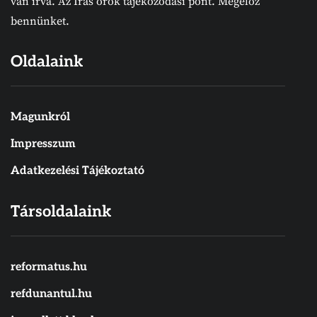
van írva. Az Írás örök tájékozódási pont. Megelőz
bennünket.
Oldalaink
Magunkról
Impresszum
Adatkezelési Tájékoztató
Társoldalaink
reformatus.hu
refdunantul.hu