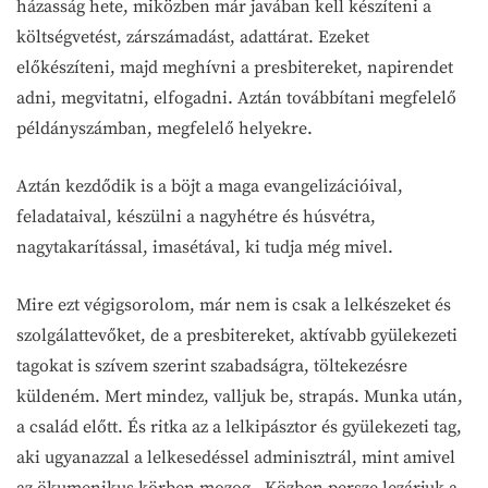
házasság hete, miközben már javában kell készíteni a
költségvetést, zárszámadást, adattárat. Ezeket
előkészíteni, majd meghívni a presbitereket, napirendet
adni, megvitatni, elfogadni. Aztán továbbítani megfelelő
példányszámban, megfelelő helyekre.
Aztán kezdődik is a böjt a maga evangelizációival,
feladataival, készülni a nagyhétre és húsvétra,
nagytakarítással, imasétával, ki tudja még mivel.
Mire ezt végigsorolom, már nem is csak a lelkészeket és
szolgálattevőket, de a presbitereket, aktívabb gyülekezeti
tagokat is szívem szerint szabadságra, töltekezésre
küldeném. Mert mindez, valljuk be, strapás. Munka után,
a család előtt. És ritka az a lelkipásztor és gyülekezeti tag,
aki ugyanazzal a lelkesedéssel adminisztrál, mint amivel
az ökumenikus körben mozog. Közben persze lezárjuk a