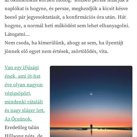
naplókat is hogyne, és persze, megkezdjük a kicsit késve
beeső pár jegyesoktatását, a konfirmációs óra után. Hát
hogyne, a normál heti működést sem lehet elhanyagolni.
Látogatni…
Nem csoda, ha kimerülünk, ahogy az sem, ha ilyentájt
jönnek elő egyet nem értések, zsörtölődés, vita.
Van egy ifjúsági
ének, ami öt-hat
éve olyan nagyon
végigsöpört,
mindenki rátalált
és nagy sláger lett.
Az Óceánok.
Eredetileg talán
Hillsong nóta, de