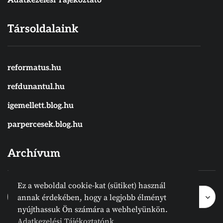
Adatkezelési Tájékoztató
Társoldalaink
reformatus.hu
refdunantul.hu
igemellett.blog.hu
parpercesek.blog.hu
Archívum
Ez a weboldal cookie-kat (sütiket) használ
Archívum
Archívum
Hónap kijelölése
annak érdekében, hogy a legjobb élményt
nyújthassuk Ön számára a webhelyünkön.
Adatkezelési Tájékoztatónk