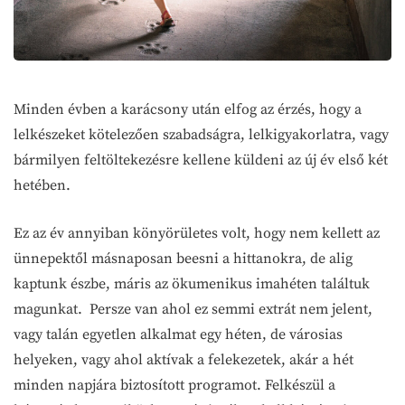
Minden évben a karácsony után elfog az érzés, hogy a
lelkészeket kötelezően szabadságra, lelkigyakorlatra, vagy
bármilyen feltöltekezésre kellene küldeni az új év első két
hetében.
Ez az év annyiban könyörületes volt, hogy nem kellett az
ünnepektől másnaposan beesni a hittanokra, de alig
kaptunk észbe, máris az ökumenikus imahéten találtuk
magunkat. Persze van ahol ez semmi extrát nem jelent,
vagy talán egyetlen alkalmat egy héten, de városias
helyeken, vagy ahol aktívak a felekezetek, akár a hét
minden napjára biztosított programot. Felkészül a