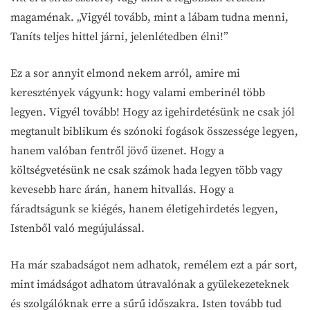
magaménak. „Vigyél tovább, mint a lábam tudna menni,
Taníts teljes hittel járni, jelenlétedben élni!”
Ez a sor annyit elmond nekem arról, amire mi
keresztények vágyunk: hogy valami emberinél több
legyen. Vigyél tovább! Hogy az igehirdetésünk ne csak jól
megtanult biblikum és szónoki fogások összessége legyen,
hanem valóban fentről jövő üzenet. Hogy a
költségvetésünk ne csak számok hada legyen több vagy
kevesebb harc árán, hanem hitvallás. Hogy a
fáradtságunk se kiégés, hanem életigehirdetés legyen,
Istenből való megújulással.
Ha már szabadságot nem adhatok, remélem ezt a pár sort,
mint imádságot adhatom útravalónak a gyülekezeteknek
és szolgálóknak erre a sűrű időszakra. Isten tovább tud