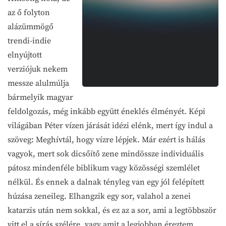
az ő folyton
alázümmögő
trendi-indie
elnyújtott
verziójuk nekem
messze alulmúlja
bármelyik magyar
feldolgozás, még inkább együtt éneklés élményét. Képi
világában Péter vízen járását idézi elénk, mert így indul a
szöveg: Meghívtál, hogy vízre lépjek. Már ezért is hálás
vagyok, mert sok dicsőítő zene mindössze individuális
pátosz mindenféle biblikum vagy közösségi szemlélet
nélkül. És ennek a dalnak tényleg van egy jól felépített
húzása zeneileg. Elhangzik egy sor, valahol a zenei
katarzis után nem sokkal, és ez az a sor, ami a legtöbbször
vitt el a sírás szélére, vagy amit a legjobban éreztem