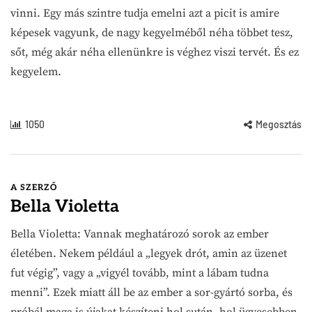
vinni. Egy más szintre tudja emelni azt a picit is amire
képesek vagyunk, de nagy kegyelméből néha többet tesz,
sőt, még akár néha ellenünkre is véghez viszi tervét. És ez
kegyelem.
1050
Megosztás
A SZERZŐ
Bella Violetta
Bella Violetta: Vannak meghatározó sorok az ember
életében. Nekem például a „legyek drót, amin az üzenet
fut végig”, vagy a „vigyél tovább, mint a lábam tudna
menni”. Ezek miatt áll be az ember a sor-gyártó sorba, és
próbál maga is újakat készíteni hol sután, hol ügyesebben