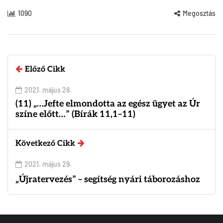
1090
Megosztás
Előző Cikk
2021. május 28.
(11) „…Jefte elmondotta az egész ügyet az Úr
színe előtt…” (Bírák 11,1–11)
Következő Cikk
2021. május 29.
„Újratervezés” – segítség nyári táborozáshoz