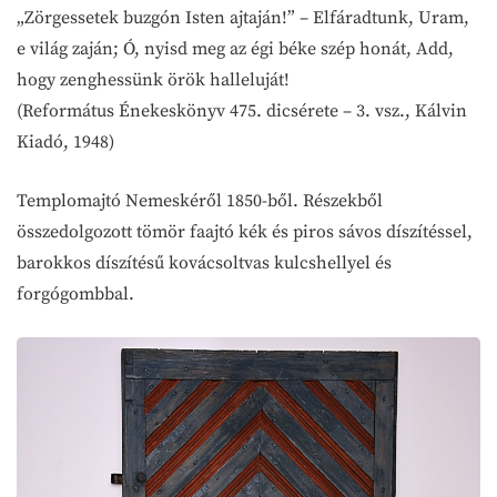
„Zörgessetek buzgón Isten ajtaján!” – Elfáradtunk, Uram,
e világ zaján; Ó, nyisd meg az égi béke szép honát, Add,
hogy zenghessünk örök halleluját!
(Református Énekeskönyv 475. dicsérete – 3. vsz., Kálvin
Kiadó, 1948)
Templomajtó Nemeskéről 1850-ből. Részekből
összedolgozott tömör faajtó kék és piros sávos díszítéssel,
barokkos díszítésű kovácsoltvas kulcshellyel és
forgógombbal.