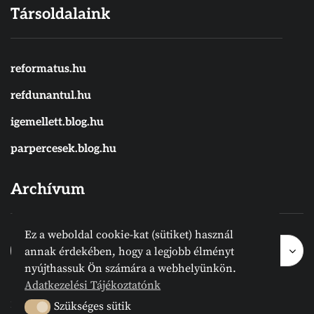
Társoldalaink
reformatus.hu
refdunantul.hu
igemellett.blog.hu
parpercesek.blog.hu
Archívum
Ez a weboldal cookie-kat (sütiket) használ
Archívum
Archívum
Hónap kijelölése
annak érdekében, hogy a legjobb élményt
nyújthassuk Ön számára a webhelyünkön.
Adatkezelési Tájékoztatónk
2024 © Megvanirva.hu - Minden jog
Szükséges sütik
Szükséges sütik