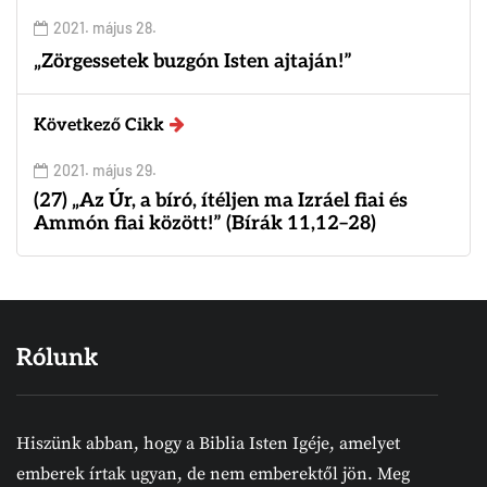
2021. május 28.
„Zörgessetek buzgón Isten ajtaján!”
Következő Cikk
2021. május 29.
(27) „Az Úr, a bíró, ítéljen ma Izráel fiai és
Ammón fiai között!” (Bírák 11,12–28)
Rólunk
Hiszünk abban, hogy a Biblia Isten Igéje, amelyet
emberek írtak ugyan, de nem emberektől jön. Meg