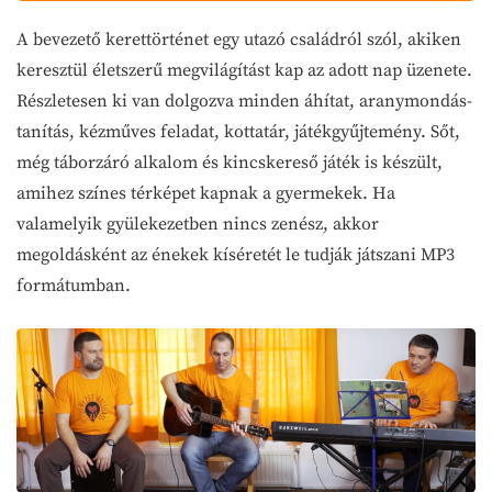
A bevezető kerettörténet egy utazó családról szól, akiken
keresztül életszerű megvilágítást kap az adott nap üzenete.
Részletesen ki van dolgozva minden áhítat, aranymondás-
tanítás, kézműves feladat, kottatár, játékgyűjtemény. Sőt,
még táborzáró alkalom és kincskereső játék is készült,
amihez színes térképet kapnak a gyermekek. Ha
valamelyik gyülekezetben nincs zenész, akkor
megoldásként az énekek kíséretét le tudják játszani MP3
formátumban.