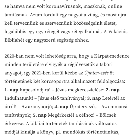
se hamva nem volt koronavírusnak, maszknak, online
tanításnak. Aztán fordult egy nagyot a világ, és most újra
kell terveznünk és szerveznünk közösségeink életét,
legalábbis egy-egy rétegét vagy rétegalkalmát. A Vakációs
Bibliahét egy nagyszerű segítség ehhez.
2020-ban nem volt lehetőség arra, hogy a Kárpát-medence
minden területére elvigyék a régióvezetők a tábori
anyagot, így 2021-ben kerül kézbe az
Újratervezés
öt
történetének két korcsoportra alkalmazott feldolgozása:
1. nap
Kapcsolódj rá! – Jézus megkeresztelése;
2. nap
Indulhatunk! – Jézus első tanítványai;
3. nap
Letértél az
útról! – Az aranyborjú;
4. nap
Újratervezés – Az emmausi
tanítványok;
5. nap
Megérkeztél a célhoz! – Bölcsek
érkezése. A bibliai történetek tanításának változatos
módját kínálja a könyv, pl. mondókás történettanítás,