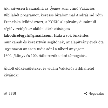
Aki szívesen használná az
Újratervezés
című Vakációs
Bibliahét programot, keresse bizalommal Andrásiné Tóth
Franciska lelkipásztort, a KOEN Alapítvány dunántúli
régióvezetőjét az alábbi elérhetőségen:
labodirefegyh
@gmail.com
. Hála a sok önkéntes
munkának és keresztyén segítőnek, az alapítvány évek óta
ugyanazon az áron tudja adni a tábori anyagot:
1600.-/könyv és 100.-/táborozók utáni támogatás.
Áldott előkészületeket és vidám Vakációs Bibliahetet
kívánok!
2256
Megosztás