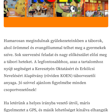
Hamarosan megindulnak gyülekezeteinkben a táborok,
ahol örömmel és evangéliummal telhet meg a gyermekek
szíve. Sok szervezési feladat és nagy előkészület előzi meg
a tábori heteket. A legfontosabbhoz, azaz a tartalomhoz
nyújt segítséget a Keresztyén Oktatásért és Erkölcsi
Nevelésért Alapítvány (röviden KOEN) táborvezetői
anyaga. Jó szívvel ajánlom figyelmébe minden
csoportvezetőnek!
Ha letérünk a helyes irányba vezető útról, máris
figyelmeztet a GPS, és másik lehetőséget kínálva elhangzik