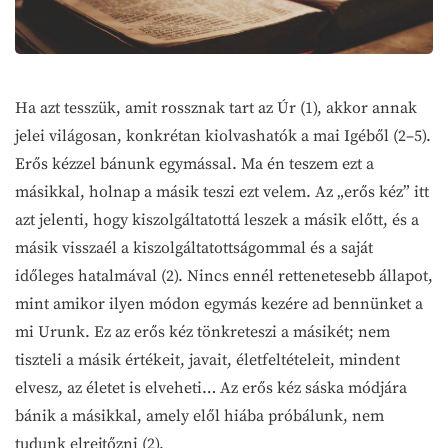
Ha azt tesszük, amit rossznak tart az Úr (1), akkor annak
jelei világosan, konkrétan kiolvashatók a mai Igéből (2–5).
Erős kézzel bánunk egymással. Ma én teszem ezt a
másikkal, holnap a másik teszi ezt velem. Az „erős kéz” itt
azt jelenti, hogy kiszolgáltatottá leszek a másik előtt, és a
másik visszaél a kiszolgáltatottságommal és a saját
időleges hatalmával (2). Nincs ennél rettenetesebb állapot,
mint amikor ilyen módon egymás kezére ad bennünket a
mi Urunk. Ez az erős kéz tönkreteszi a másikét; nem
tiszteli a másik értékeit, javait, életfeltételeit, mindent
elvesz, az életet is elveheti… Az erős kéz sáska módjára
bánik a másikkal, amely elől hiába próbálunk, nem
tudunk elrejtőzni (2).