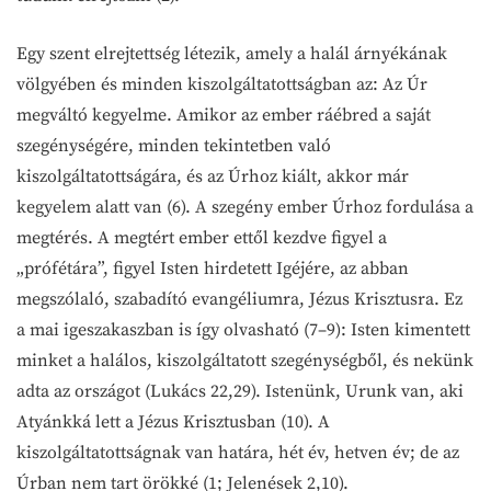
Egy szent elrejtettség létezik, amely a halál árnyékának
völgyében és minden kiszolgáltatottságban az: Az Úr
megváltó kegyelme. Amikor az ember ráébred a saját
szegénységére, minden tekintetben való
kiszolgáltatottságára, és az Úrhoz kiált, akkor már
kegyelem alatt van (6). A szegény ember Úrhoz fordulása a
megtérés. A megtért ember ettől kezdve figyel a
„prófétára”, figyel Isten hirdetett Igéjére, az abban
megszólaló, szabadító evangéliumra, Jézus Krisztusra. Ez
a mai igeszakaszban is így olvasható (7–9): Isten kimentett
minket a halálos, kiszolgáltatott szegénységből, és nekünk
adta az országot (Lukács 22,29). Istenünk, Urunk van, aki
Atyánkká lett a Jézus Krisztusban (10). A
kiszolgáltatottságnak van határa, hét év, hetven év; de az
Úrban nem tart örökké (1; Jelenések 2,10).