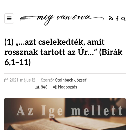
(1) „…azt cselekedték, amit
rossznak tartott az Úr…” (Bírák
6,1–11)
2021. május 12.
Szerző:
Steinbach József
948
Megosztás