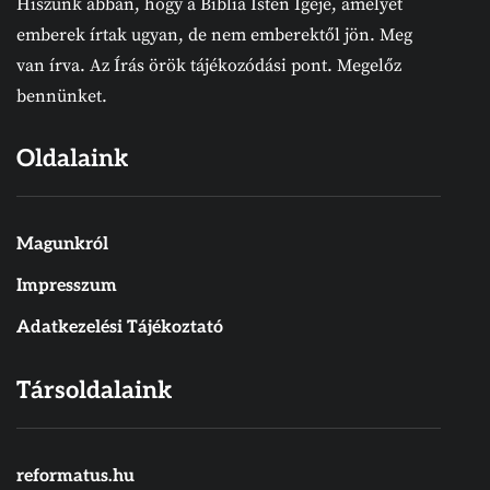
Hiszünk abban, hogy a Biblia Isten Igéje, amelyet
emberek írtak ugyan, de nem emberektől jön. Meg
van írva. Az Írás örök tájékozódási pont. Megelőz
bennünket.
Oldalaink
Magunkról
Impresszum
Adatkezelési Tájékoztató
Társoldalaink
reformatus.hu