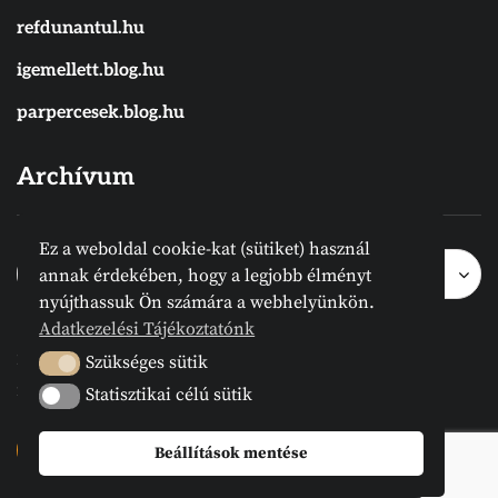
refdunantul.hu
igemellett.blog.hu
parpercesek.blog.hu
Archívum
Ez a weboldal cookie-kat (sütiket) használ
Archívum
Archívum
Hónap kijelölése
annak érdekében, hogy a legjobb élményt
nyújthassuk Ön számára a webhelyünkön.
Adatkezelési Tájékoztatónk
2024 © Megvanirva.hu - Minden jog
Szükséges sütik
Szükséges sütik
fenntartva.
Statisztikai célú sütik
Statisztikai célú sütik
Beállítások mentése