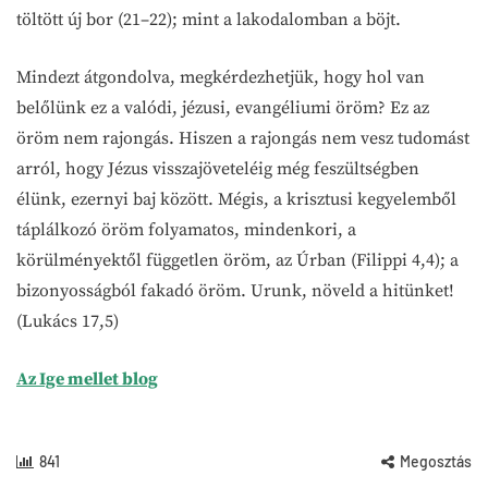
töltött új bor (21–22); mint a lakodalomban a böjt.
Mindezt átgondolva, megkérdezhetjük, hogy hol van
belőlünk ez a valódi, jézusi, evangéliumi öröm? Ez az
öröm nem rajongás. Hiszen a rajongás nem vesz tudomást
arról, hogy Jézus visszajöveteléig még feszültségben
élünk, ezernyi baj között. Mégis, a krisztusi kegyelemből
táplálkozó öröm folyamatos, mindenkori, a
körülményektől független öröm, az Úrban (Filippi 4,4); a
bizonyosságból fakadó öröm. Urunk, növeld a hitünket!
(Lukács 17,5)
Az Ige mellet blog
841
Megosztás