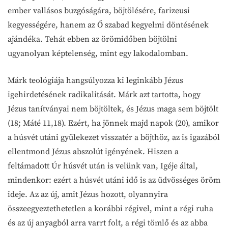
ember vallásos buzgóságára, böjtölésére, farizeusi
kegyességére, hanem az Ő szabad kegyelmi döntésének
ajándéka. Tehát ebben az örömidőben böjtölni
ugyanolyan képtelenség, mint egy lakodalomban.
Márk teológiája hangsúlyozza ki leginkább Jézus
igehirdetésének radikalitását. Márk azt tartotta, hogy
Jézus tanítványai nem böjtöltek, és Jézus maga sem böjtölt
(18; Máté 11,18). Ezért, ha jönnek majd napok (20), amikor
a húsvét utáni gyülekezet visszatér a böjthöz, az is igazából
ellentmond Jézus abszolút igényének. Hiszen a
feltámadott Úr húsvét után is velünk van, Igéje által,
mindenkor: ezért a húsvét utáni idő is az üdvösséges öröm
ideje. Az az új, amit Jézus hozott, olyannyira
összeegyeztethetetlen a korábbi régivel, mint a régi ruha
és az új anyagból arra varrt folt, a régi tömlő és az abba