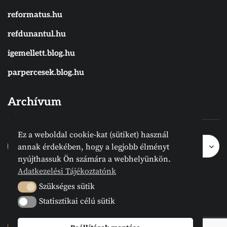
reformatus.hu
refdunantul.hu
igemellett.blog.hu
parpercesek.blog.hu
Archívum
Ez a weboldal cookie-kat (sütiket) használ
Archívum
Archívum
Hónap kijelölése
annak érdekében, hogy a legjobb élményt
nyújthassuk Ön számára a webhelyünkön.
Adatkezelési Tájékoztatónk
2024 © Megvanirva.hu - Minden jog
Szükséges sütik
Szükséges sütik
fenntartva.
Statisztikai célú sütik
Statisztikai célú sütik