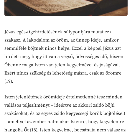
Jézus egész igehirdetésének súlypontjára mutat ez a
szakasz. A lakodalom az öröm, az ünnep ideje, amikor
semmiféle böjtnek nincs helye. Ezzel a képpel Jézus azt
hirdeti meg, hogy itt van a végső, üdvösséges idő, hiszen
Őbenne maga Isten van jelen kegyelmével és jóságával.
Ezért nincs szükség és lehetőség másra, csak az örömre
(19).
Isten jelenlétének örömideje értelmetlenné tesz minden
vallásos teljesítményt – ideértve az akkori zsidó böjti
szokásokat, és az egyes zsidó kegyességi körök böjtöléseit
– amellyel az ember hatni akar Istenre, hogy kegyelemre
hangolja Őt (18). Isten kegyelme, bocsánata nem válasz az