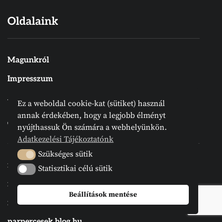
Oldalaink
Magunkról
Impresszum
Adatkezelési Tájékoztató
Ez a weboldal cookie-kat (sütiket) használ
annak érdekében, hogy a legjobb élményt
Társoldalaink
nyújthassuk Ön számára a webhelyünkön.
Adatkezelési Tájékoztatónk
Szükséges sütik
Szükséges sütik
reformatus.hu
Statisztikai célú sütik
Statisztikai célú sütik
refdunantul.hu
Beállítások mentése
igemellett.blog.hu
parpercesek.blog.hu