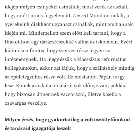
idején milyen csínyeket csináltak, most verik az asztalt,
hogy miért nincs fegyelem itt.
(nevet)
Mondom nekik, a
gyerekeink diákként ugyanazt csinálják, mint amit annak
idején mi. Mindemellett szem előtt kell tartani, hogy a
Diákotthon egy darázsfészekké válhat az iskolában. Ezért
különösen fontos, hogy szerves része legyen az
intézménynek. Ha megnézzük a klasszikus református
kollégiumokat, akkor azt látjuk, hogy a szálláshely mindig
az épületegyüttes része volt. Ez mostantól Pápán is így
lesz. Ennek az iskola oldaláról sok előnye van, például
hogy biztosan átmennek vacsorázni, illetve kisebb a
csavargás veszélye.
Milyen érzés, hogy gyakorlatilag a volt osztályfőnököd
és tanáraid igazgatója leszel?