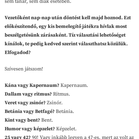
sem tanár, sem diák esetében.
Vezetőként nap-nap után döntést kell majd hoznod. Ezt
előkészítendő, egy kis bemelegítő játékra hívlak most
beszélgetésünk zárásaként. Tíz választási lehetőséget
kínálok, te pedig kedved szerint választhatsz közülük.
Elfogadod?
Szívesen játszom!
Kána vagy Kapernaum?
Kapernaum.
Dallam vagy ritmus?
Ritmus.
Veret vagy zsinór?
Zsinór.
Betánia vagy Betfagé?
Betánia.
Kint vagy bent?
Bent.
Humor vagy képzelet?
Képzelet.
25 vagy 42?
90! Vagy inkább legyen a 47-es, mert az volt az