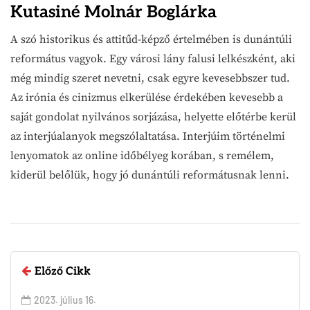
Kutasiné Molnár Boglárka
A szó historikus és attitűd-képző értelmében is dunántúli
református vagyok. Egy városi lány falusi lelkészként, aki
még mindig szeret nevetni, csak egyre kevesebbszer tud.
Az irónia és cinizmus elkerülése érdekében kevesebb a
saját gondolat nyilvános sorjázása, helyette előtérbe kerül
az interjúalanyok megszólaltatása. Interjúim történelmi
lenyomatok az online időbélyeg korában, s remélem,
kiderül belőlük, hogy jó dunántúli reformátusnak lenni.
Előző Cikk
2023. július 16.