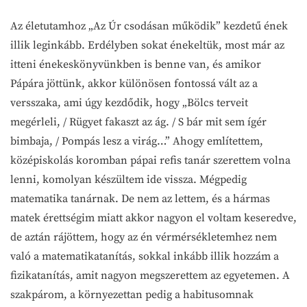
Az életutamhoz „Az Úr csodásan működik” kezdetű ének
illik leginkább. Erdélyben sokat énekeltük, most már az
itteni énekeskönyvünkben is benne van, és amikor
Pápára jöttünk, akkor különösen fontossá vált az a
versszaka, ami úgy kezdődik, hogy „Bölcs terveit
megérleli, / Rügyet fakaszt az ág. / S bár mit sem ígér
bimbaja, / Pompás lesz a virág…” Ahogy említettem,
középiskolás koromban pápai refis tanár szerettem volna
lenni, komolyan készültem ide vissza. Mégpedig
matematika tanárnak. De nem az lettem, és a hármas
matek érettségim miatt akkor nagyon el voltam keseredve,
de aztán rájöttem, hogy az én vérmérsékletemhez nem
való a matematikatanítás, sokkal inkább illik hozzám a
fizikatanítás, amit nagyon megszerettem az egyetemen. A
szakpárom, a környezettan pedig a habitusomnak