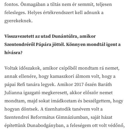
fontos. Önmagában a tiltás nem ér semmit, teljesen
felesleges. Helyes értékrendszert kell adnunk a
gyerekeknek.
Visszavezetett az utad Dunántúlra, amikor
Szentendréről Pápára jöttél. Könnyen mondtál igent a
hívásra?
Voltak időszakok, amikor csípőből mondtam rá nemet,
annak ellenére, hogy kamaszkori álmom volt, hogy a
pápai Refi tanára legyek. Amikor 2017 őszén Baráth
Julianna igazgató megkeresett, akkor először nemet
mondtam, majd sokat imádkoztam és beszélgettem, hogy
hogyan döntsek. A tizenhatodik tanévem volt a
Szentendrei Református Gimnáziumban, saját házat
építettünk Dunabodgányban, a feleségem ott volt védőnő,