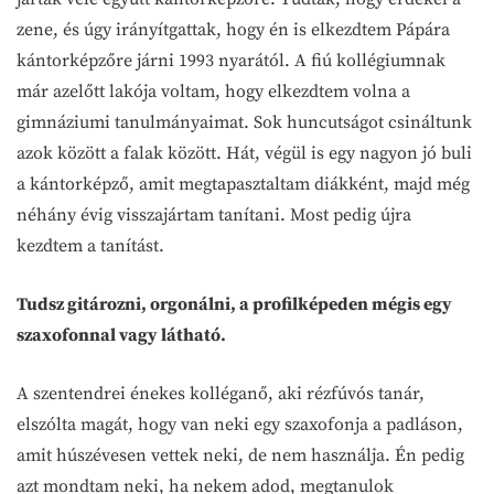
zene, és úgy irányítgattak, hogy én is elkezdtem Pápára
kántorképzőre járni 1993 nyarától. A fiú kollégiumnak
már azelőtt lakója voltam, hogy elkezdtem volna a
gimnáziumi tanulmányaimat. Sok huncutságot csináltunk
azok között a falak között. Hát, végül is egy nagyon jó buli
a kántorképző, amit megtapasztaltam diákként, majd még
néhány évig visszajártam tanítani. Most pedig újra
kezdtem a tanítást.
Tudsz gitározni, orgonálni, a profilképeden mégis egy
szaxofonnal vagy látható.
A szentendrei énekes kolléganő, aki rézfúvós tanár,
elszólta magát, hogy van neki egy szaxofonja a padláson,
amit húszévesen vettek neki, de nem használja. Én pedig
azt mondtam neki, ha nekem adod, megtanulok