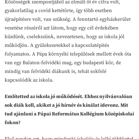
Közösségek szempontjából az elmúlt öt év cifra volt,
gyakorlatilag a covid kettétörte, így több esetben
újraépítésre volt, van szükség. A fenntartó egyházkerület
vezetése részéről azt látom, hogy egy cél érdekében
küzdünk, cselekszünk, nevezetesen, hogy az iskola jól
működjön. A gyülekezetekkel a kapcsolatépítés
folyamatos. A Pápa környéki települések mellett évek óta
van egy Balaton-felvidéki mag, egy budapesti kör, de
mindig van felvidéki diákunk is, tehát sokfelé
kapcsolódik az iskola.
Említetted az iskola jó működését. Ehhez nyilvánvalóan
sok diák kell, akiket a jó hírnév és kínálat idevonz. Mit
tud ajánlani a Pápai Református Kollégium középiskolai
fokon?
Első renden azt, hogy mindenki iskolája és lelki többlettel