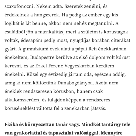
szaxofonozni. Nekem adta. Szeretek zenélni, és
érdekelnek a hangszerek. Ha pedig az ember egy kis
logikát is lát benne, akkor nem nehéz megtanulni. A
családból jön a muzikalitás, mert a szüleim is kórustagok
voltak, édesapám pedig most, nyugdíjas korában citerákat
gyárt. A gimnáziumi évek alatt a pápai Refi énekkarában
énekeltem, Budapestre kerülve az első dolgom volt kórust
keresni, és az Erkel Ferenc Vegyeskarban kezdtem
énekelni. Közel egy évtizedig jártam oda, egészen addig,
amíg ki nem költöztünk Dunabogdányba. Azóta nem
éneklek rendszeresen kórusban, hanem csak
alkalomszerűen, és tulajdonképpen a rendszeres
kóruséneklést váltotta fel a zenekarban játszás.
Fizika és környezettan tanár vagy. Mindkét tantárgy tele
van gyakorlattal és tapasztalat valósággal. Mennyire