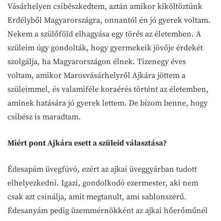
Vásárhelyen csibészkedtem, aztán amikor kiköltöztünk
Erdélyből Magyarországra, onnantól én jó gyerek voltam.
Nekem a szülőföld elhagyása egy törés az életemben. A
szüleim úgy gondolták, hogy gyermekeik jövője érdekét
szolgálja, ha Magyarországon élnek. Tizenegy éves
voltam, amikor Marosvásárhelyről Ajkára jöttem a
szüleimmel, és valamiféle koraérés történt az életemben,
aminek hatására jó gyerek lettem. De bízom benne, hogy
csibész is maradtam.
Miért pont Ajkára esett a szüleid választása?
Édesapám üvegfúvó, ezért az ajkai üveggyárban tudott
elhelyezkedni. Igazi, gondolkodó ezermester, aki nem
csak azt csinálja, amit megtanult, ami sablonszerű.
Édesanyám pedig üzemmérnökként az ajkai hőerőműnél