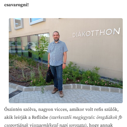
csavarogni!
Őszintén szólva, nagyon vicces, amikor volt refis szülők,
akik leírják a Reflixbe
(szerkesztői megjegyzés: öregdiákok fb
csoportjának visszaemlékező napi sorozata)
, hogy annak