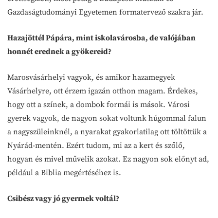
Gazdaságtudományi Egyetemen formatervező szakra jár.
Hazajöttél Pápára, mint iskolavárosba, de valójában
honnét erednek a gyökereid?
Marosvásárhelyi vagyok, és amikor hazamegyek
Vásárhelyre, ott érzem igazán otthon magam. Érdekes,
hogy ott a színek, a dombok formái is mások. Városi
gyerek vagyok, de nagyon sokat voltunk húgommal falun
a nagyszüleinknél, a nyarakat gyakorlatilag ott töltöttük a
Nyárád-mentén. Ezért tudom, mi az a kert és szőlő,
hogyan és mivel művelik azokat. Ez nagyon sok előnyt ad,
például a Biblia megértéséhez is.
Csibész vagy jó gyermek voltál?