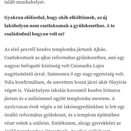
talált munkahelyet.
Gyakran előfordul, hogy akik elköltöznek, az új
lakóhelyen nem csatlakoznak a gyülekezethez. A te
családodnál hogyan volt ez?
Az első perctől kezdve templomba jártunk Ajkán.
Csatlakoztunk az ajkai református gyülekezethez, ami egy
nagyon befogadó közösség volt Csizmadia Lajos
nagytiszteletű úrral. Számomra ő egy nagy egyéniség volt.
Nála konfirmáltam, de szerettem hozzá járni akár fűnyírás
végett is. Vásárhelyen iskolás koromtól kezdve hittanra
jártam és a szüleimmel együtt templomba mentem. A
nyolcvanas évek végén a mi lakónegyedünkben is lett egy
önálló református gyülekezet, és a templom építésében
részt vettek a szüleim. Emlékszem, ahogy gyerekként az