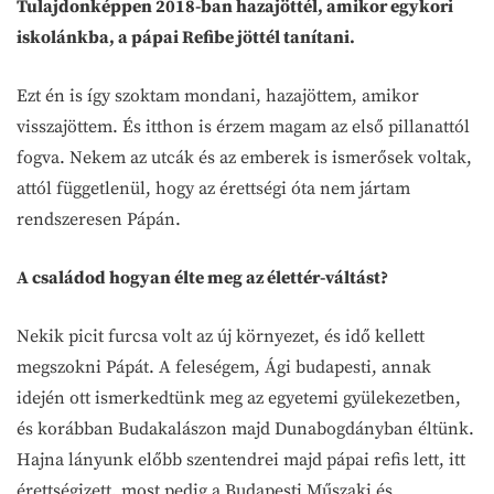
Tulajdonképpen 2018-ban hazajöttél, amikor egykori
iskolánkba, a pápai Refibe jöttél tanítani.
Ezt én is így szoktam mondani, hazajöttem, amikor
visszajöttem. És itthon is érzem magam az első pillanattól
fogva. Nekem az utcák és az emberek is ismerősek voltak,
attól függetlenül, hogy az érettségi óta nem jártam
rendszeresen Pápán.
A családod hogyan élte meg az élettér-váltást?
Nekik picit furcsa volt az új környezet, és idő kellett
megszokni Pápát. A feleségem, Ági budapesti, annak
idején ott ismerkedtünk meg az egyetemi gyülekezetben,
és korábban Budakalászon majd Dunabogdányban éltünk.
Hajna lányunk előbb szentendrei majd pápai refis lett, itt
érettségizett, most pedig a Budapesti Műszaki és