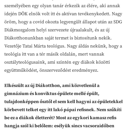
személyében egy olyan tanár érkezik az élére, aki annak
idején DÖK elnök volt itt és aktívan tevékenykedett. Nagy
öröm, hogy a covid okozta legyengült állapot után az SDG
Diákmozgalom helyi szervezete újraalakult, és az új
Diákotthonunkban saját termet is biztosítunk nekik.
Vezetője Tatai Márta teológus. Nagy áldás nekünk, hogy a
teológia itt van a tér másik oldalán, mert vannak
osztályteológusaink, ami szintén egy diákok közötti
együttműködést, önszerveződést eredményez.
Elkészült az új Diákotthon, ami közvetlenül a
gimnázium és konviktus épülete mellé épült,
tulajdonképpen ősztől el sem kell hagyni az épületekkel
körbevett telket egy itt lakó pápai refisnek. Nem szűkíti
be ez a diákok életterét? Most az egykori kamasz refis
hangja szól ki belőlem: esélyük sincs vacsoraidőben