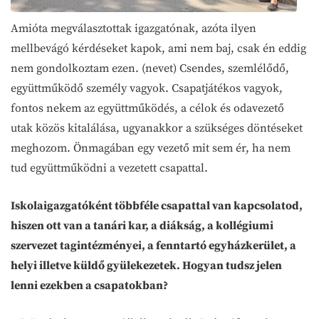
Amióta megválasztottak igazgatónak, azóta ilyen
mellbevágó kérdéseket kapok, ami nem baj, csak én eddig
nem gondolkoztam ezen. (nevet) Csendes, szemlélődő,
együttműködő személy vagyok. Csapatjátékos vagyok,
fontos nekem az együttműködés, a célok és odavezető
utak közös kitalálása, ugyanakkor a szükséges döntéseket
meghozom. Önmagában egy vezető mit sem ér, ha nem
tud együttműködni a vezetett csapattal.
Iskolaigazgatóként többféle csapattal van kapcsolatod,
hiszen ott van a tanári kar, a diákság, a kollégiumi
szervezet tagintézményei, a fenntartó egyházkerület, a
helyi illetve küldő gyülekezetek. Hogyan tudsz jelen
lenni ezekben a csapatokban?