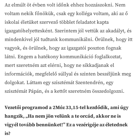
Az elmúlt öt évben volt időnk ehhez hozzászokni. Nem
voltam nekik főnökük, csak egy kolléga voltam, aki az ő
iskolai életüket szervező többlet feladatot kapta
igazgatóhelyettesként. Szerintem jól vettük az akadályt, és
mindenkivel jól tudtunk kommunikálni. Örülnek, hogy itt
vagyok, és örülnek, hogy az igazgatói poszton fognak
látni. Engem a hatékony kommunikáció foglalkoztat,
mert szeretném azt elérni, hogy ne sikkadjanak el
információk, megfelelő súllyal és szinten beszéljünk meg
dolgokat. Láttam egy szisztémát Szentendrén, egy
szisztémát Pápán, és a kettőt szeretném összedolgozni.
Vezetői programod a 2Móz 33,15-tel kezdődik, ami úgy
hangzik, „Ha nem jön velünk a te orcád, akkor ne is
vigyél tovább bennünket!” Ez a vezérigéje az életednek
is?