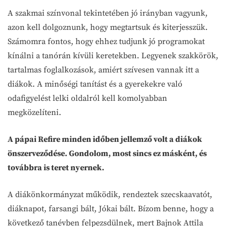
A szakmai színvonal tekintetében jó irányban vagyunk,
azon kell dolgoznunk, hogy megtartsuk és kiterjesszük.
Számomra fontos, hogy ehhez tudjunk jó programokat
kínálni a tanórán kívüli keretekben. Legyenek szakkörök,
tartalmas foglalkozások, amiért szívesen vannak itt a
diákok. A minőségi tanítást és a gyerekekre való
odafigyelést lelki oldalról kell komolyabban
megközelíteni.
A pápai Refire minden időben jellemző volt a diákok
önszerveződése. Gondolom, most sincs ez másként, és
továbbra is teret nyernek.
A diákönkormányzat működik, rendeztek szecskaavatót,
diáknapot, farsangi bált, Jókai bált. Bízom benne, hogy a
következő tanévben felpezsdülnek, mert Bajnok Attila