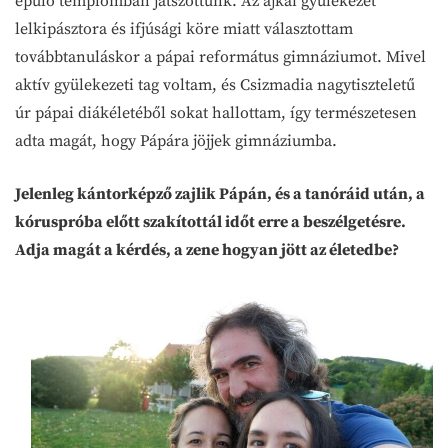
épülő templomban játszottunk. Az ajkai gyülekezet
lelkipásztora és ifjúsági köre miatt választottam
továbbtanuláskor a pápai református gimnáziumot. Mivel
aktív gyülekezeti tag voltam, és Csizmadia nagytiszteletű
úr pápai diákéletéből sokat hallottam, így természetesen
adta magát, hogy Pápára jöjjek gimnáziumba.
Jelenleg kántorképző zajlik Pápán, és a tanóráid után, a
kóruspróba előtt szakítottál időt erre a beszélgetésre.
Adja magát a kérdés, a zene hogyan jött az életedbe?