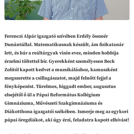
Ferenczi Alpár igazgató szívében Erdély összeér
Dunántúllal. Matematikusnak készült, ám fizikatanár
lett, és bár a reáltárgyak vizén evez, minden hobbija
érzelmi töltettel bír. Gyerekként személyesen Beck
Zolitól kapott kedvet a muzsikáláshoz, kamaszként
megszerette a csillagászatot, majd felnőtt fejjel a
fényképezést. Türelmes, higgadt ember, augusztus
elsejétől ő ül a Pápai Református Kollégium
Gimnáziuma, Művészeti Szakgimnáziuma és
Diákotthona igazgatói székében. Ismerje meg az egykori
pápai öregdiákot, aki úgy érzi, feladatra kapott elhívást!