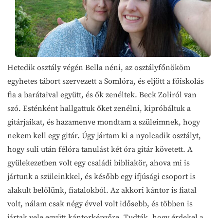
Hetedik osztály végén Bella néni, az osztályfőnököm
egyhetes tábort szervezett a Somlóra, és eljött a főiskolás
fia a barátaival együtt, és ők zenéltek. Beck Zoliról van
szó. Esténként hallgattuk őket zenélni, kipróbáltuk a
gitárjaikat, és hazamenve mondtam a szüleimnek, hogy
nekem kell egy gitár. Úgy jártam ki a nyolcadik osztályt,
hogy suli után félóra tanulást két óra gitár követett. A
gyülekezetben volt egy családi bibliakör, ahova mi is
jártunk a szüleinkkel, és később egy ifjúsági csoport is
alakult belőlünk, fiatalokból. Az akkori kántor is fiatal
volt, nálam csak négy évvel volt idősebb, és többen is
jártak vele együtt kántorképzőre. Tudták, hogy érdekel a