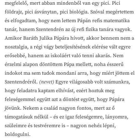
megfelelő, mert abban mindenből van egy pici. Pici
földrajz, pici ásványtan, pici biológia. Szóval megértettem
és elfogadtam, hogy nem lettem Pápán refis matematika
tanár, hanem Szentendrén az új refi fizika tanára vagyok.
Amikor Baráth Julika Pápára hívott, akkor bennem nem a
nosztalgia, a régi vágy beteljesítésének elérése vált egyre
erősebbé, hanem az iskoláért való tenni akarás. Nem
érzelmi alapon döntöttem Pápa mellett, noha ésszerű
indokot ma sem tudok mondani arra, hogy miért jöttem el
Szentendréről.
(nevet)
Egyre világosabb volt számunkra,
hogy feladatra kaptam elhívást, ezért hoztuk meg
feleségemmel együtt azt a döntést együtt, hogy Pápára
jövünk. Nekem a család nagyon fontos, mert az ő
támogatásuk nélkül – és ez igaz feleségemre, lányomra,
szüleimre és testvéremre is – nagyon nehéz lépni,
boldogulni.