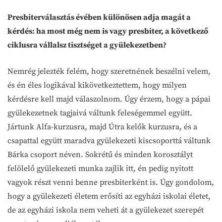
Presbiterválasztás évében különösen adja magát a
kérdés: ha most még nem is vagy presbiter, a következő
ciklusra vállalsz tisztséget a gyülekezetben?
Nemrég jelezték felém, hogy szeretnének beszélni velem,
és én éles logikával kikövetkeztettem, hogy milyen
kérdésre kell majd válaszolnom. Úgy érzem, hogy a pápai
gyülekezetnek tagjaivá váltunk feleségemmel együtt.
Jártunk Alfa-kurzusra, majd Útra kelők kurzusra, és a
csapattal együtt maradva gyülekezeti kiscsoporttá váltunk
Bárka csoport néven. Sokrétű és minden korosztályt
felölelő gyülekezeti munka zajlik itt, én pedig nyitott
vagyok részt venni benne presbiterként is. Úgy gondolom,
hogy a gyülekezeti életem erősíti az egyházi iskolai életet,
de az egyházi iskola nem veheti át a gyülekezet szerepét