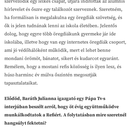
szerveződik egy lelkes csapat, útjára indították az alumnis
hírlevelet és őszre egy találkozót szerveznek. Szeretném,
ha formálisan is megalakulna egy öregdiák szövetség, és
ők is jelen tudnának lenni az iskola életében. Jelentős
dolog, hogy egyre több öregdiákunk gyermeke jár ide
iskolába, illetve hogy van egy internetes öregdiák csoport,
ami jó védőhálóként működik, mert el lehet benne
mondani örömöt, bánatot, sikert és kudarcot egyaránt.
Remélem, hogy a mostani refis közösség is ilyen lesz, és
húsz-harminc év múlva őszintén megosztják
tapasztalataikat.
Elődöd, Baráth Julianna igazgató egy Pápa Tv-s
interjúban beszélt arról, hogy öt évig együttműködve
munkálkodtatok a Refiért. A folytatásban mire szeretnél
hangsúlyt fektetni?