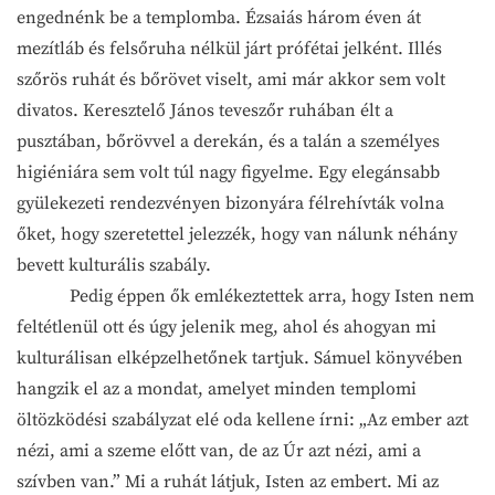
engednénk be a templomba. Ézsaiás három éven át
mezítláb és felsőruha nélkül járt prófétai jelként. Illés
szőrös ruhát és bőrövet viselt, ami már akkor sem volt
divatos. Keresztelő János teveszőr ruhában élt a
pusztában, bőrövvel a derekán, és a talán a személyes
higiéniára sem volt túl nagy figyelme. Egy elegánsabb
gyülekezeti rendezvényen bizonyára félrehívták volna
őket, hogy szeretettel jelezzék, hogy van nálunk néhány
bevett kulturális szabály.
Pedig éppen ők emlékeztettek arra, hogy Isten nem
feltétlenül ott és úgy jelenik meg, ahol és ahogyan mi
kulturálisan elképzelhetőnek tartjuk. Sámuel könyvében
hangzik el az a mondat, amelyet minden templomi
öltözködési szabályzat elé oda kellene írni: „Az ember azt
nézi, ami a szeme előtt van, de az Úr azt nézi, ami a
szívben van.” Mi a ruhát látjuk, Isten az embert. Mi az