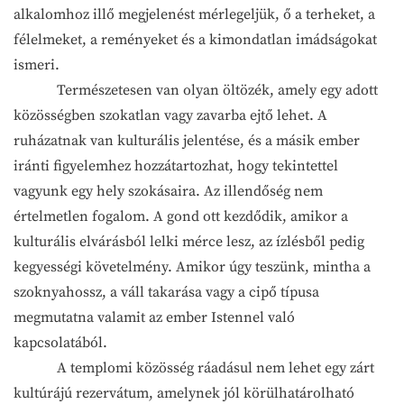
alkalomhoz illő megjelenést mérlegeljük, ő a terheket, a
félelmeket, a reményeket és a kimondatlan imádságokat
ismeri.
Természetesen van olyan öltözék, amely egy adott
közösségben szokatlan vagy zavarba ejtő lehet. A
ruházatnak van kulturális jelentése, és a másik ember
iránti figyelemhez hozzátartozhat, hogy tekintettel
vagyunk egy hely szokásaira. Az illendőség nem
értelmetlen fogalom. A gond ott kezdődik, amikor a
kulturális elvárásból lelki mérce lesz, az ízlésből pedig
kegyességi követelmény. Amikor úgy teszünk, mintha a
szoknyahossz, a váll takarása vagy a cipő típusa
megmutatna valamit az ember Istennel való
kapcsolatából.
A templomi közösség ráadásul nem lehet egy zárt
kultúrájú rezervátum, amelynek jól körülhatárolható