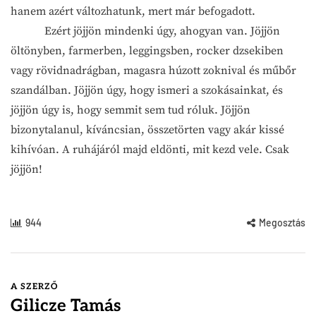
hanem azért változhatunk, mert már befogadott.
Ezért jöjjön mindenki úgy, ahogyan van. Jöjjön
öltönyben, farmerben, leggingsben, rocker dzsekiben
vagy rövidnadrágban, magasra húzott zoknival és műbőr
szandálban. Jöjjön úgy, hogy ismeri a szokásainkat, és
jöjjön úgy is, hogy semmit sem tud róluk. Jöjjön
bizonytalanul, kíváncsian, összetörten vagy akár kissé
kihívóan. A ruhájáról majd eldönti, mit kezd vele. Csak
jöjjön!
944
Megosztás
A SZERZŐ
Gilicze Tamás