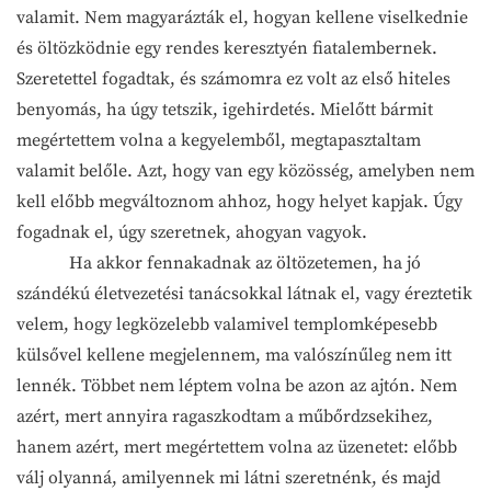
valamit. Nem magyarázták el, hogyan kellene viselkednie
és öltözködnie egy rendes keresztyén fiatalembernek.
Szeretettel fogadtak, és számomra ez volt az első hiteles
benyomás, ha úgy tetszik, igehirdetés. Mielőtt bármit
megértettem volna a kegyelemből, megtapasztaltam
valamit belőle. Azt, hogy van egy közösség, amelyben nem
kell előbb megváltoznom ahhoz, hogy helyet kapjak. Úgy
fogadnak el, úgy szeretnek, ahogyan vagyok.
Ha akkor fennakadnak az öltözetemen, ha jó
szándékú életvezetési tanácsokkal látnak el, vagy éreztetik
velem, hogy legközelebb valamivel templomképesebb
külsővel kellene megjelennem, ma valószínűleg nem itt
lennék. Többet nem léptem volna be azon az ajtón. Nem
azért, mert annyira ragaszkodtam a műbőrdzsekihez,
hanem azért, mert megértettem volna az üzenetet: előbb
válj olyanná, amilyennek mi látni szeretnénk, és majd