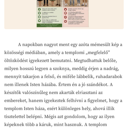
A napokban nagyot ment egy azóta mémesült kép a
közösségi médiában, amely a templomi „megfelelő”
öltözködést igyekezett bemutatni. Megtudhattuk belőle,
milyen hosszú legyen a szoknya, meddig érjen a nadrág,
mennyit takarjon a felső, és miféle lábbelik, ruhadarabok
nem illenek Isten házába. Értem én a jó szándékot. A
készítők valószínűleg nem akarták elriasztani az
embereket, hanem igyekeztek felhívni a figyelmet, hogy a
templom Isten háza, ezért különleges hely, ahová illik
tisztelettel belépni. Mégis azt gondolom, hogy az ilyen
képeknek több a káruk, mint hasznuk. A templom