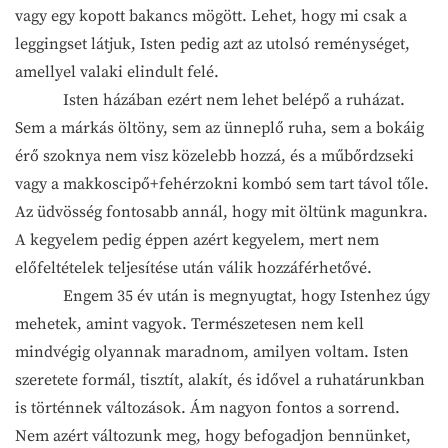
vagy egy kopott bakancs mögött. Lehet, hogy mi csak a
leggingset látjuk, Isten pedig azt az utolsó reménységet,
amellyel valaki elindult felé.
Isten házában ezért nem lehet belépő a ruházat.
Sem a márkás öltöny, sem az ünneplő ruha, sem a bokáig
érő szoknya nem visz közelebb hozzá, és a műbőrdzseki
vagy a makkoscipő+fehérzokni kombó sem tart távol tőle.
Az üdvösség fontosabb annál, hogy mit öltünk magunkra.
A kegyelem pedig éppen azért kegyelem, mert nem
előfeltételek teljesítése után válik hozzáférhetővé.
Engem 35 év után is megnyugtat, hogy Istenhez úgy
mehetek, amint vagyok. Természetesen nem kell
mindvégig olyannak maradnom, amilyen voltam. Isten
szeretete formál, tisztít, alakít, és idővel a ruhatárunkban
is történnek változások. Ám nagyon fontos a sorrend.
Nem azért változunk meg, hogy befogadjon bennünket,