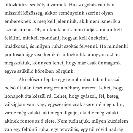
öltözködési szabályai vannak. Ha az egyház valóban
missziói közösség, akkor reményeink szerint olyan
embereknek is meg kell jelenniük, akik nem ismerik a
szokásainkat. Olyanoknak, akik nem tudják, mikor kell
felállni, mit kell mondani, hogyan kell énekelni,
imádkozni, és milyen ruhát szokás felvenni. Ha mindenki
pontosan úgy viselkedik és öltözködik, ahogyan azt mi
megszoktuk, könnyen lehet, hogy már csak önmagunk
egyre szűkülő köreiben pörgünk.
Aki először lép be egy templomba, talán hosszú
belső út után teszi meg ezt a néhány métert. Lehet, hogy
hónapok óta készül rá. Lehet, hogy gyászol, fél, beteg,
válságban van, vagy egyszerűen csak szeretné megtudni,
van-e még valaki, aki meghallgatja, akad-e még valaki,
akinek fontos az ő élete. Nem tudhatjuk, milyen küzdelem
van egy feltűnő ruha, egy tetoválás, egy túl rövid nadrág