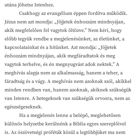
utána jöhetsz Istenhez.
Csakhogy az evangélium éppen fordítva működik.
Jézus nem azt mondja: „Jöjjetek énhozzám mindnyájan,
akik megfelelően fel vagytok öltözve.” Nem kéri, hogy
előbb tegyük rendbe a megjelenésünket, az életünket, a
kapcsolatainkat és a hitünket. Azt mondja: „Jöjjetek
énhozzám mindnyájan, akik megfáradtatok és meg
vagytok terhelve, és én megnyugvást adok nektek.” A
meghívás alapja nem az alkalmasság, hanem a teher, a
fáradtság és a vágy. A meghívás nem azoknak szól, akikkel
minden rendben van, hanem azoknak, akiknek szükségük
van Istenre. A betegeknek van szükségük orvosra, nem az
egészségeseknek.
Ha a megjelenés lenne a belépő, meglehetősen
különös helyzetbe kerülnénk a Biblia egyes szereplőivel
is. Az ószövetségi próféták közül a legtöbbjüket ma nem