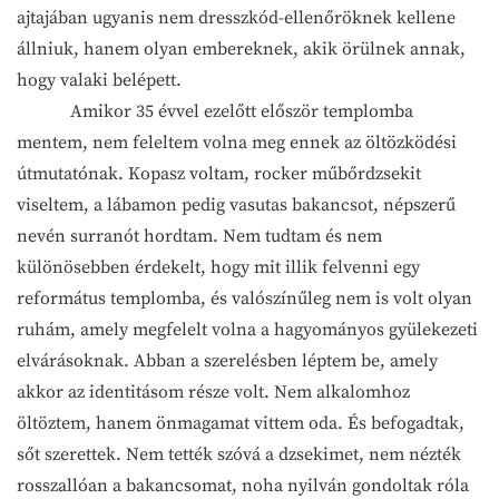
ajtajában ugyanis nem dresszkód-ellenőröknek kellene
állniuk, hanem olyan embereknek, akik örülnek annak,
hogy valaki belépett.
Amikor 35 évvel ezelőtt először templomba
mentem, nem feleltem volna meg ennek az öltözködési
útmutatónak. Kopasz voltam, rocker műbőrdzsekit
viseltem, a lábamon pedig vasutas bakancsot, népszerű
nevén surranót hordtam. Nem tudtam és nem
különösebben érdekelt, hogy mit illik felvenni egy
református templomba, és valószínűleg nem is volt olyan
ruhám, amely megfelelt volna a hagyományos gyülekezeti
elvárásoknak. Abban a szerelésben léptem be, amely
akkor az identitásom része volt. Nem alkalomhoz
öltöztem, hanem önmagamat vittem oda. És befogadtak,
sőt szerettek. Nem tették szóvá a dzsekimet, nem nézték
rosszallóan a bakancsomat, noha nyilván gondoltak róla