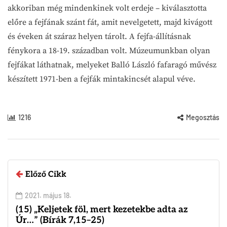
akkoriban még mindenkinek volt erdeje – kiválasztotta
előre a fejfának szánt fát, amit nevelgetett, majd kivágott
és éveken át száraz helyen tárolt. A fejfa-állításnak
fénykora a 18-19. században volt. Múzeumunkban olyan
fejfákat láthatnak, melyeket Balló László fafaragó művész
készített 1971-ben a fejfák mintakincsét alapul véve.
1216
Megosztás
Előző Cikk
2021. május 18.
(15) „Keljetek föl, mert kezetekbe adta az
Úr…” (Bírák 7,15–25)