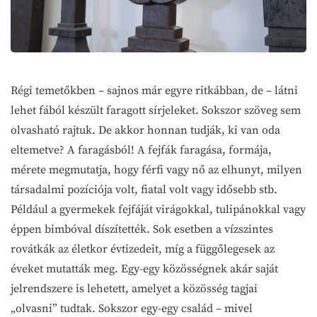
Régi temetőkben – sajnos már egyre ritkábban, de – látni
lehet fából készült faragott sírjeleket. Sokszor szöveg sem
olvasható rajtuk. De akkor honnan tudják, ki van oda
eltemetve? A faragásból! A fejfák faragása, formája,
mérete megmutatja, hogy férfi vagy nő az elhunyt, milyen
társadalmi pozíciója volt, fiatal volt vagy idősebb stb.
Például a gyermekek fejfáját virágokkal, tulipánokkal vagy
éppen bimbóval díszítették. Sok esetben a vízszintes
rovátkák az életkor évtizedeit, míg a függőlegesek az
éveket mutatták meg. Egy-egy közösségnek akár saját
jelrendszere is lehetett, amelyet a közösség tagjai
„olvasni” tudtak. Sokszor egy-egy család – mivel