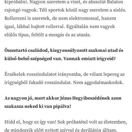
kipróbálni. Nagyon szeretem a vizet, és abszolút Balaton
rajongó vagyok. Téli sportok közül nagy szerelem a síelés.
Rollerezni is szeretek, de nem elektromossal, hanem
igazi, lábbal hajtott rollerral. Egyáltalán nem vagyok
elülős típus, feltölt a mozgás és az utazás.
Összetartó családod, kiegyensúlyozott szakmai utad és
külső-belső szépséged van. Vannak emiatt irigyeid?
Érzékelek rosszindulatot irányomba, de rólam lepereg az
irigységből fakadó rosszindulat. Nem aggodalmaskodok.
Az nagyon jó, mert akkor Jézus Hegyibeszédének azon
szakasza neked ki van pipálva!
Hidd el, hogy ez így van! Sok próbatétel volt az életemben,
de mindegyik előtt nyitott szívvel és derűlátón álltam.