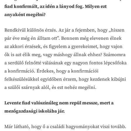
fiad konfirmált, az idén a lányod fog. Milyen ezt
anyaként megélni?
Rendkívül különös érzés. Az jár a fejemben, hogy „hiszen
pár éve még én álltam ott”. Bennem még elevenen élnek
az akkori érzések, és figyelem a gyerekeimet, hogy vajon
ők is azt élik meg, vagy máshogy állnak ehhez? Számomra
a serdülő felnőtté válásának egy nagyon fontos lépcsőfoka
a konfirmáció. Érdekes, hogy a konfirmációi
felkészülésükkel egyidőben érzem, hogy kezdenek kibújni
a szülői szárnyak alól, és ezt nehéz megélni.
Levente fiad valószínűleg nem repül messze, mert a
mezőgazdasági iskolába jár.
Már látható, hogy ő a családi hagyományokat viszi tovább.