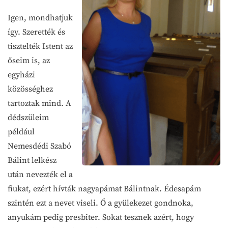
Igen, mondhatjuk
így. Szerették és
tisztelték Istent az
őseim is, az
egyházi
közösséghez
tartoztak mind. A
dédszüleim
például
Nemesdédi Szabó
Bálint lelkész
után nevezték el a
fiukat, ezért hívták nagyapámat Bálintnak. Édesapám
szintén ezt a nevet viseli. Ő a gyülekezet gondnoka,
anyukám pedig presbiter. Sokat tesznek azért, hogy