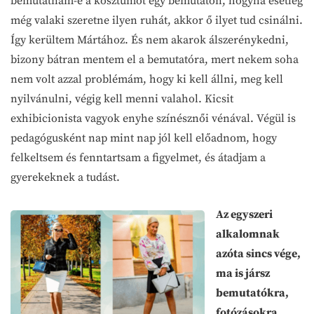
bemutatnám-e a kosztümöt egy bemutatón, hogyha esetleg
még valaki szeretne ilyen ruhát, akkor ő ilyet tud csinálni.
Így kerültem Mártához. És nem akarok álszerénykedni,
bizony bátran mentem el a bemutatóra, mert nekem soha
nem volt azzal problémám, hogy ki kell állni, meg kell
nyilvánulni, végig kell menni valahol. Kicsit
exhibicionista vagyok enyhe színésznői vénával. Végül is
pedagógusként nap mint nap jól kell előadnom, hogy
felkeltsem és fenntartsam a figyelmet, és átadjam a
gyerekeknek a tudást.
Az egyszeri
alkalomnak
azóta sincs vége,
ma is jársz
bemutatókra,
fotózásokra.