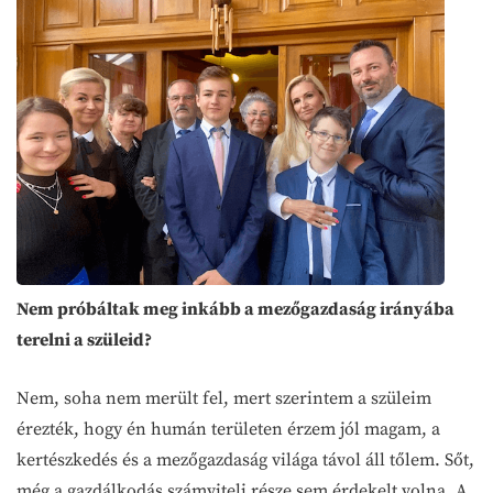
Nem próbáltak meg inkább a mezőgazdaság irányába
terelni a szüleid?
Nem, soha nem merült fel, mert szerintem a szüleim
érezték, hogy én humán területen érzem jól magam, a
kertészkedés és a mezőgazdaság világa távol áll tőlem. Sőt,
még a gazdálkodás számviteli része sem érdekelt volna. A