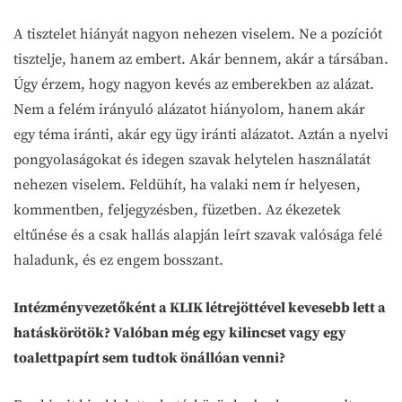
A tisztelet hiányát nagyon nehezen viselem. Ne a pozíciót
tisztelje, hanem az embert. Akár bennem, akár a társában.
Úgy érzem, hogy nagyon kevés az emberekben az alázat.
Nem a felém irányuló alázatot hiányolom, hanem akár
egy téma iránti, akár egy ügy iránti alázatot. Aztán a nyelvi
pongyolaságokat és idegen szavak helytelen használatát
nehezen viselem. Feldühít, ha valaki nem ír helyesen,
kommentben, feljegyzésben, füzetben. Az ékezetek
eltűnése és a csak hallás alapján leírt szavak valósága felé
haladunk, és ez engem bosszant.
Intézményvezetőként a KLIK létrejöttével kevesebb lett a
hatáskörötök? Valóban még egy kilincset vagy egy
toalettpapírt sem tudtok önállóan venni?