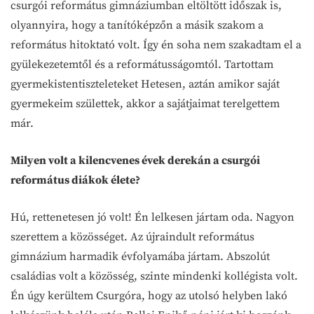
csurgói református gimnáziumban eltöltött időszak is,
olyannyira, hogy a tanítóképzőn a másik szakom a
református hitoktató volt. Így én soha nem szakadtam el a
gyülekezetemtől és a reformátusságomtól. Tartottam
gyermekistentiszteleteket Hetesen, aztán amikor saját
gyermekeim születtek, akkor a sajátjaimat terelgettem
már.
Milyen volt a kilencvenes évek derekán a csurgói
református diákok élete?
Hú, rettenetesen jó volt! Én lelkesen jártam oda. Nagyon
szerettem a közösséget. Az újraindult református
gimnázium harmadik évfolyamába jártam. Abszolút
családias volt a közösség, szinte mindenki kollégista volt.
Én úgy kerültem Csurgóra, hogy az utolsó helyben lakó