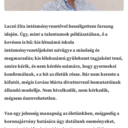
Laczó Zita intézményvezetővel beszélgettem farsang
idején. Úgy, mint a talentumok példázatában, ő a
kevésen is hű: kis létszámú iskola
intézményvezetőjeként szívügye a minőség és
megmaradás; kis lélekszámú gyülekezet tagjaként teszi,
amire kérik, és nem kérdés számára, hogy gyermekei
konfirmálnak, s a hit az életük része. Bár nem kereste a
kifutót, mégis Lovász Márta divattervező bemutatóinak
állandó modellje. Nem hivalkodik, nem kérkedik,
mégsem észrevehetetlen.
Van egy jelenség manapság az életünkben, mégpedig a
koronajárvány hatására úgy datálunk eseményeket,