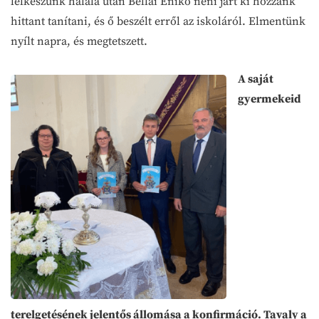
lelkészünk halála után Bellai Enikő néni járt ki hozzánk
hittant tanítani, és ő beszélt erről az iskoláról. Elmentünk
nyílt napra, és megtetszett.
A saját
gyermekeid
terelgetésének jelentős állomása a konfirmáció. Tavaly a