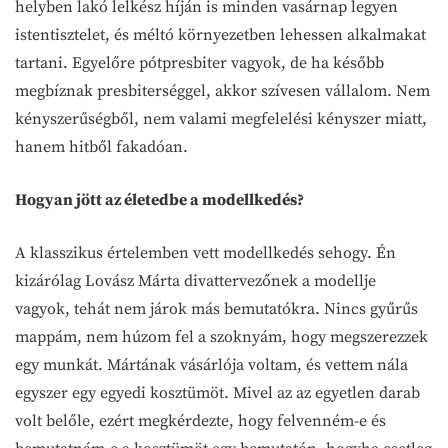
helyben lakó lelkész híján is minden vasárnap legyen
istentisztelet, és méltó környezetben lehessen alkalmakat
tartani. Egyelőre pótpresbiter vagyok, de ha később
megbíznak presbiterséggel, akkor szívesen vállalom. Nem
kényszerűségből, nem valami megfelelési kényszer miatt,
hanem hitből fakadóan.
Hogyan jött az életedbe a modellkedés?
A klasszikus értelemben vett modellkedés sehogy. Én
kizárólag Lovász Márta divattervezőnek a modellje
vagyok, tehát nem járok más bemutatókra. Nincs gyűrűs
mappám, nem húzom fel a szoknyám, hogy megszerezzek
egy munkát. Mártának vásárlója voltam, és vettem nála
egyszer egy egyedi kosztümöt. Mivel az az egyetlen darab
volt belőle, ezért megkérdezte, hogy felvenném-e és