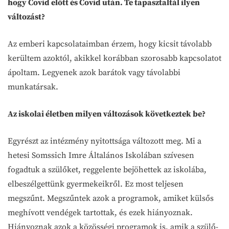
hogy Covid előtt és Covid után. Te tapasztaltál ilyen
változást?
Az emberi kapcsolataimban érzem, hogy kicsit távolabb
kerültem azoktól, akikkel korábban szorosabb kapcsolatot
ápoltam. Legyenek azok barátok vagy távolabbi
munkatársak.
Az iskolai életben milyen változások következtek be?
Egyrészt az intézmény nyitottsága változott meg. Mi a
hetesi Somssich Imre Általános Iskolában szívesen
fogadtuk a szülőket, reggelente bejöhettek az iskolába,
elbeszélgettünk gyermekeikről. Ez most teljesen
megszűnt. Megszűntek azok a programok, amiket külsős
meghívott vendégek tartottak, és ezek hiányoznak.
Hiányoznak azok a közösségi programok is, amik a szülő-