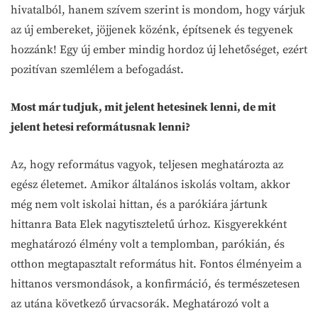
hivatalból, hanem szívem szerint is mondom, hogy várjuk
az új embereket, jöjjenek közénk, építsenek és tegyenek
hozzánk! Egy új ember mindig hordoz új lehetőséget, ezért
pozitívan szemlélem a befogadást.
Most már tudjuk, mit jelent hetesinek lenni, de mit
jelent hetesi reformátusnak lenni?
Az, hogy református vagyok, teljesen meghatározta az
egész életemet. Amikor általános iskolás voltam, akkor
még nem volt iskolai hittan, és a parókiára jártunk
hittanra Bata Elek nagytiszteletű úrhoz. Kisgyerekként
meghatározó élmény volt a templomban, parókián, és
otthon megtapasztalt református hit. Fontos élményeim a
hittanos versmondások, a konfirmáció, és természetesen
az utána következő úrvacsorák. Meghatározó volt a