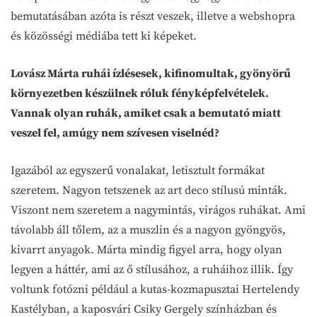
bemutatásában azóta is részt veszek, illetve a webshopra
és közösségi médiába tett ki képeket.
Lovász Márta ruhái ízlésesek, kifinomultak, gyönyörű
környezetben készülnek róluk fényképfelvételek.
Vannak olyan ruhák, amiket csak a bemutató miatt
veszel fel, amúgy nem szívesen viselnéd?
Igazából az egyszerű vonalakat, letisztult formákat
szeretem. Nagyon tetszenek az art deco stílusú minták.
Viszont nem szeretem a nagymintás, virágos ruhákat. Ami
távolabb áll tőlem, az a muszlin és a nagyon gyöngyös,
kivarrt anyagok. Márta mindig figyel arra, hogy olyan
legyen a háttér, ami az ő stílusához, a ruháihoz illik. Így
voltunk fotózni például a kutas-kozmapusztai Hertelendy
Kastélyban, a kaposvári Csiky Gergely színházban és