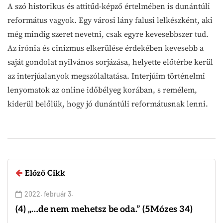
A szó historikus és attitűd-képző értelmében is dunántúli
református vagyok. Egy városi lány falusi lelkészként, aki
még mindig szeret nevetni, csak egyre kevesebbszer tud.
Az irónia és cinizmus elkerülése érdekében kevesebb a
saját gondolat nyilvános sorjázása, helyette előtérbe kerül
az interjúalanyok megszólaltatása. Interjúim történelmi
lenyomatok az online időbélyeg korában, s remélem,
kiderül belőlük, hogy jó dunántúli reformátusnak lenni.
Előző Cikk
2022. február 3.
(4) „…de nem mehetsz be oda.” (5Mózes 34)