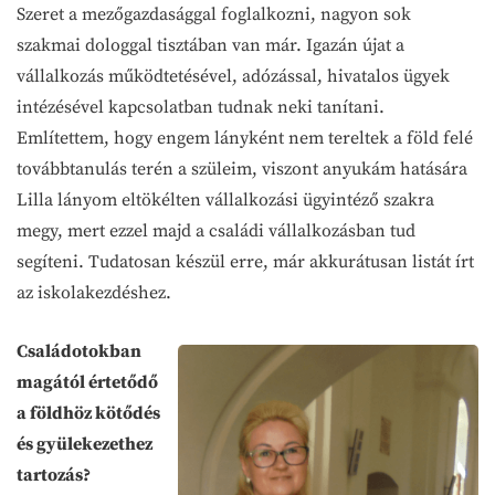
Szeret a mezőgazdasággal foglalkozni, nagyon sok
szakmai dologgal tisztában van már. Igazán újat a
vállalkozás működtetésével, adózással, hivatalos ügyek
intézésével kapcsolatban tudnak neki tanítani.
Említettem, hogy engem lányként nem tereltek a föld felé
továbbtanulás terén a szüleim, viszont anyukám hatására
Lilla lányom eltökélten vállalkozási ügyintéző szakra
megy, mert ezzel majd a családi vállalkozásban tud
segíteni. Tudatosan készül erre, már akkurátusan listát írt
az iskolakezdéshez.
Családotokban
magától értetődő
a földhöz kötődés
és gyülekezethez
tartozás?