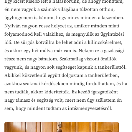
Egy kicsit kisebb lett a hatáskörünk, de ahogy mondtam,
én nem vagyok a számok világában túlzottan otthon,
úgyhogy nem is bánom, hogy nincs minden a kezemben.
Nyilván nagyon rossz helyzet az, amikor minden miatt
folyamodnod kell valakihez, és megnyúlik az ügyintézési
idő. De sürgős kötvállra be lehet adni a kilincskérelmet,
és akkor egy hét múlva már van is. Nekem ez a gazdasági
része nem nagy bánatom. Szakmailag viszont önállók
vagyunk, és nagyon sok segítséget kapunk a tankerülettől.
Akikkel közvetlenül együtt dolgoztam a tankerületben,
azokhoz szakmai kérdésekben mindig fordulhattam, és ha
nem tudták, akkor kiderítették. Ez kezdő igazgatóként
nagy támasz és segítség volt, mert nem úgy születtem én
sem, hogy mindent tudtam az intézményvezetésről.