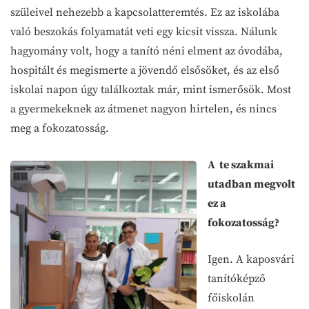
szüleivel nehezebb a kapcsolatteremtés. Ez az iskolába
való beszokás folyamatát veti egy kicsit vissza. Nálunk
hagyomány volt, hogy a tanító néni elment az óvodába,
hospitált és megismerte a jövendő elsősöket, és az első
iskolai napon úgy találkoztak már, mint ismerősök. Most
a gyermekeknek az átmenet nagyon hirtelen, és nincs
meg a fokozatosság.
A te szakmai
utadban megvolt
ez a
fokozatosság?
Igen. A kaposvári
tanítóképző
főiskolán