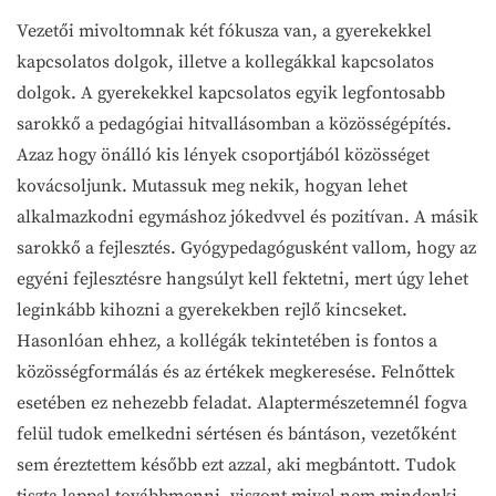
Vezetői mivoltomnak két fókusza van, a gyerekekkel
kapcsolatos dolgok, illetve a kollegákkal kapcsolatos
dolgok. A gyerekekkel kapcsolatos egyik legfontosabb
sarokkő a pedagógiai hitvallásomban a közösségépítés.
Azaz hogy önálló kis lények csoportjából közösséget
kovácsoljunk. Mutassuk meg nekik, hogyan lehet
alkalmazkodni egymáshoz jókedvvel és pozitívan. A másik
sarokkő a fejlesztés. Gyógypedagógusként vallom, hogy az
egyéni fejlesztésre hangsúlyt kell fektetni, mert úgy lehet
leginkább kihozni a gyerekekben rejlő kincseket.
Hasonlóan ehhez, a kollégák tekintetében is fontos a
közösségformálás és az értékek megkeresése. Felnőttek
esetében ez nehezebb feladat. Alaptermészetemnél fogva
felül tudok emelkedni sértésen és bántáson, vezetőként
sem éreztettem később ezt azzal, aki megbántott. Tudok