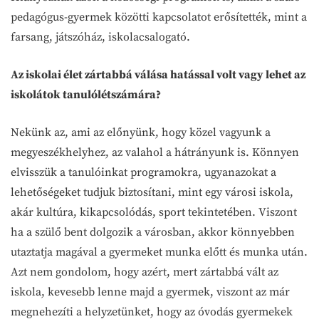
pedagógus-gyermek közötti kapcsolatot erősítették, mint a
farsang, játszóház, iskolacsalogató.
Az iskolai élet zártabbá válása hatással volt vagy lehet az
iskolátok tanulólétszámára?
Nekünk az, ami az előnyünk, hogy közel vagyunk a
megyeszékhelyhez, az valahol a hátrányunk is. Könnyen
elvisszük a tanulóinkat programokra, ugyanazokat a
lehetőségeket tudjuk biztosítani, mint egy városi iskola,
akár kultúra, kikapcsolódás, sport tekintetében. Viszont
ha a szülő bent dolgozik a városban, akkor könnyebben
utaztatja magával a gyermeket munka előtt és munka után.
Azt nem gondolom, hogy azért, mert zártabbá vált az
iskola, kevesebb lenne majd a gyermek, viszont az már
megnehezíti a helyzetünket, hogy az óvodás gyermekek