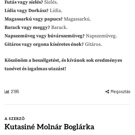
Futás vagy síelés?
Síelés.
Lídia vagy Dorkász?
Lídia.
Magassarkú vagy papucs?
Magassarkú.
Barack vagy meggy?
Barack.
Napszemüveg vagy búvárszemüveg?
Napszemüveg.
Gitáros vagy orgona kíséretes ének?
Gitáros.
Köszönöm a beszélgetést, és kívánok sok eredményes
tanévet és izgalmas utazást!
2195
Megosztás
A SZERZŐ
Kutasiné Molnár Boglárka