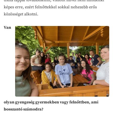
tiszta lappal továbbmenni, viszont mivel nem mindenki
képes erre, ezért felnőttekkel sokkal nehezebb erős
közösséget alkotni.
Van
olyan gyengeség gyermekben vagy felnőttben, ami
bosszantó számodra?