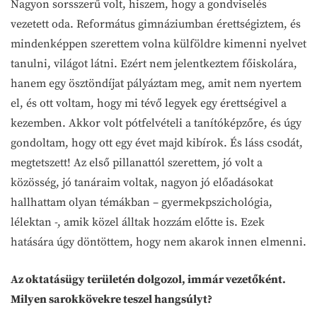
Nagyon sorsszerű volt, hiszem, hogy a gondviselés
vezetett oda. Református gimnáziumban érettségiztem, és
mindenképpen szerettem volna külföldre kimenni nyelvet
tanulni, világot látni. Ezért nem jelentkeztem főiskolára,
hanem egy ösztöndíjat pályáztam meg, amit nem nyertem
el, és ott voltam, hogy mi tévő legyek egy érettségivel a
kezemben. Akkor volt pótfelvételi a tanítóképzőre, és úgy
gondoltam, hogy ott egy évet majd kibírok. És láss csodát,
megtetszett! Az első pillanattól szerettem, jó volt a
közösség, jó tanáraim voltak, nagyon jó előadásokat
hallhattam olyan témákban – gyermekpszichológia,
lélektan -, amik közel álltak hozzám előtte is. Ezek
hatására úgy döntöttem, hogy nem akarok innen elmenni.
Az oktatásügy területén dolgozol, immár vezetőként.
Milyen sarokkövekre teszel hangsúlyt?