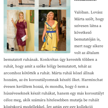
Valóban. Lovász
Márta szólt, hogy
szívesen látna a
következő
bemutatóján is,
mert nagy sikere
volt az általam
bemutatott ruhának. Konkrétan úgy keresték többen a
ruhát, hogy amit a szőke hölgy bemutatott, tehát az
arcomhoz kötötték a ruhát. Márta ruhái közel állnak
hozzám, az én korosztályomnak készíti őket. Harminchat
évesen kerültem hozzá, és mondta, hogy ő nem a
húszéveseknek készít ruhákat, hanem egy más korosztályt
céloz meg, akik számára hitelesebben mutatja be ruháit
középkorú modellekkel. Így aztán egy-egy kollekció