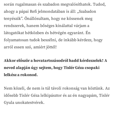
során rugalmasan és szabadon megvalósíthatok. Tudod,
ahogy a pápai Refi jelmondatában is áll: „Szabadon
tenyészik”. Önállósultam, hogy ne kössenek meg
rendszerek, hanem bőséges kínálattal várjam a
látogatókat hétközben és hétvégén egyaránt. Én
folyamatosan tudok beszélni, de inkább kérdezz, hogy
arról essen szó, amiért jöttél!
Akkor először a hovatartozásodról hadd kérdezzelek! A
neved alapján úgy sejtem, hogy Tislér Géza csopaki
lelkész a rokonod.
Nem közeli, de nem is túl távoli rokonság van köztünk. Az
idősebb Tislér Géza lelkipásztor és az én nagyapám, Tislér
Gyula unokatestvérek.