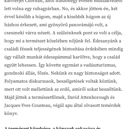
karrierjét Csornán, ahol huszonegy évesen műszakvezető
lett volna egy ruhagyárban. No, és akkor jöttem én, két
évvel később a húgom, majd a kisebbik húgom az új
házhoz érkezett, ami gyönyörű panorámájú volt, a
cseszneki várra nézett. A szüleinknek pont ez volt a célja,
hogy mi a természet közelében nőjünk fel. Édesanyánk a
családi fészek teljességének biztosítása érdekében mindig
úgy vállalt munkát édesapámmal karöltve, hogy a család
együtt lehessen. Így követte egymást a vadászturizmus,
gondnoki állás, főzés. Nekünk ez nagy biztonságot adott.
Folyamatos diskurzusok, beszélgetések voltak köztünk,
mert ott volt mellettünk az erdő, amiről sokat beszéltünk.
Majd jöttek a természetfilmek, David Attenborough és
Jacques-Yves Cousteau, végül apu által olvasott temérdek
könyv.
A természet közelsége, a könyvek sokasága és