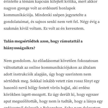
érintette a témám kapcsán kifejtett kritika, mert akkor
nagyon gyenge volt az erdészeti honlapok
kommunikációja. Mindenki szépen jegyzetelte a
gondolataimat, és sajnos senki nem vett fel. Négy évig a
szakmán kívül voltam. Ez volt az én keresztem.
Talán megsértődtek azon, hogy rámutattál a
hiányosságaikra?
Nem gondolom. Az előadásomat követően fokozatosan
változtattak az online kommunikációjukon az általam
adott instrukciók alapján, úgy hogy szerintem nem
sértődtek meg. Sokkal inkább vetett rám rossz fényt egy
hasonló nevű hölgy festett vörös hajjal, aki erdész
körökben izgett-mozgott. Ez úgy derült ki, hogy egyszer
aput megszólították, hogy nem is tudták, hogy a lánya egy
erdészetnél dolgozik a Bakonyban. Soha nem dolgoztam