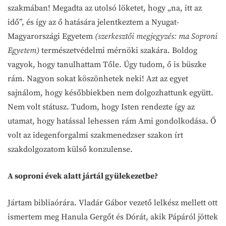
szakmában! Megadta az utolsó löketet, hogy „na, itt az
idő”, és így az ő hatására jelentkeztem a Nyugat-
Magyarországi Egyetem
(szerkesztői megjegyzés: ma Soproni
Egyetem)
természetvédelmi mérnöki szakára. Boldog
vagyok, hogy tanulhattam Tőle. Úgy tudom, ő is büszke
rám. Nagyon sokat köszönhetek neki! Azt az egyet
sajnálom, hogy későbbiekben nem dolgozhattunk együtt.
Nem volt státusz. Tudom, hogy Isten rendezte így az
utamat, hogy hatással lehessen rám Ami gondolkodása. Ő
volt az idegenforgalmi szakmenedzser szakon írt
szakdolgozatom külső konzulense.
A soproni évek alatt jártál gyülekezetbe?
Jártam bibliaórára. Vladár Gábor vezető lelkész mellett ott
ismertem meg Hanula Gergőt és Dórát, akik Pápáról jöttek