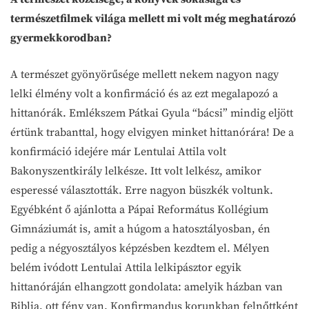
természetfilmek világa mellett mi volt még meghatározó
gyermekkorodban?
A természet gyönyörűsége mellett nekem nagyon nagy
lelki élmény volt a konfirmáció és az ezt megalapozó a
hittanórák. Emlékszem Pátkai Gyula “bácsi” mindig eljött
értünk trabanttal, hogy elvigyen minket hittanórára! De a
konfirmáció idejére már Lentulai Attila volt
Bakonyszentkirály lelkésze. Itt volt lelkész, amikor
esperessé választották. Erre nagyon büszkék voltunk.
Egyébként ő ajánlotta a Pápai Református Kollégium
Gimnáziumát is, amit a húgom a hatosztályosban, én
pedig a négyosztályos képzésben kezdtem el. Mélyen
belém ivódott Lentulai Attila lelkipásztor egyik
hittanóráján elhangzott gondolata: amelyik házban van
Biblia, ott fény van. Konfirmandus korunkban felnőttként