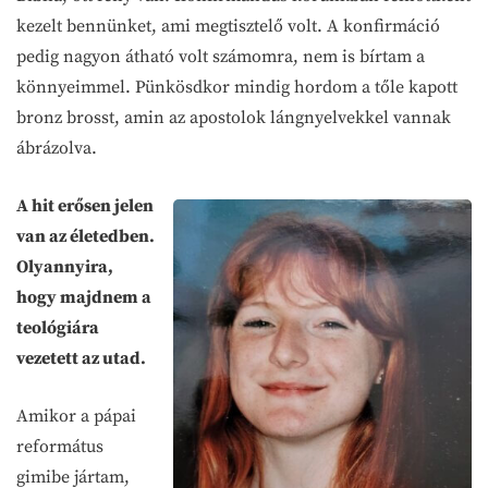
kezelt bennünket, ami megtisztelő volt. A konfirmáció
pedig nagyon átható volt számomra, nem is bírtam a
könnyeimmel. Pünkösdkor mindig hordom a tőle kapott
bronz brosst, amin az apostolok lángnyelvekkel vannak
ábrázolva.
A hit erősen jelen
van az életedben.
Olyannyira,
hogy majdnem a
teológiára
vezetett az utad.
Amikor a pápai
református
gimibe jártam,