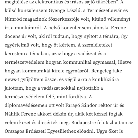
megítélése az elektronikus és írásos sajtó tükrében”. A
külső konzulensem Gyenge László, a Természetbúvár és
Nimród magazinok főszerkesztője volt, kitűnő véleményt
írt a munkámról. A belső konzulensem Jánoska Ferenc
docens úr volt, akiről tudtam, hogy nyitott a témára, így
egyértelmű volt, hogy őt kértem. A szemléleteket
kerestem a témában, azaz hogy a vadászat és a
természetvédelem hogyan kommunikál egymással, illetve
hogyan kommunikál kifele egymásról. Rengeteg fake
news-t gyűjtöttem össze, és végül arra a konklúzióra
jutottam, hogy a vadászat sokkal nyitottabb a
természetvédelem felé, mint fordítva. A
diplomavédésemen ott volt Faragó Sándor rektor úr és
Náhlik Ferenc akkori dékán úr, akik két kézzel fogtak
velem kezet és dicsértek meg. Budapestre felutazhattam az
Országos Erdészeti Egyesülethez előadni. Ugye őket is