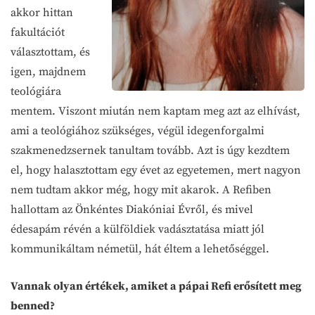
akkor hittan
fakultációt
választottam, és
igen, majdnem
teológiára
mentem. Viszont miután nem kaptam meg azt az elhívást,
ami a teológiához szükséges, végül idegenforgalmi
szakmenedzsernek tanultam tovább. Azt is úgy kezdtem
el, hogy halasztottam egy évet az egyetemen, mert nagyon
nem tudtam akkor még, hogy mit akarok. A Refiben
hallottam az Önkéntes Diakóniai Évről, és mivel
édesapám révén a külföldiek vadásztatása miatt jól
kommunikáltam németül, hát éltem a lehetőséggel.
Vannak olyan értékek, amiket a pápai Refi erősített meg
benned?