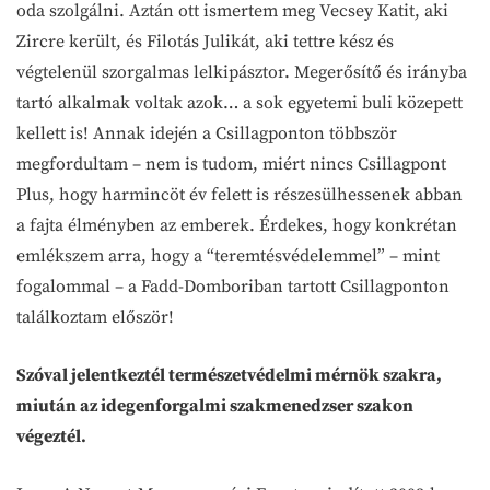
oda szolgálni. Aztán ott ismertem meg Vecsey Katit, aki
Zircre került, és Filotás Julikát, aki tettre kész és
végtelenül szorgalmas lelkipásztor. Megerősítő és irányba
tartó alkalmak voltak azok… a sok egyetemi buli közepett
kellett is! Annak idején a Csillagponton többször
megfordultam – nem is tudom, miért nincs Csillagpont
Plus, hogy harmincöt év felett is részesülhessenek abban
a fajta élményben az emberek. Érdekes, hogy konkrétan
emlékszem arra, hogy a “teremtésvédelemmel” – mint
fogalommal – a Fadd-Domboriban tartott Csillagponton
találkoztam először!
Szóval jelentkeztél természetvédelmi mérnök szakra,
miután az idegenforgalmi szakmenedzser szakon
végeztél.