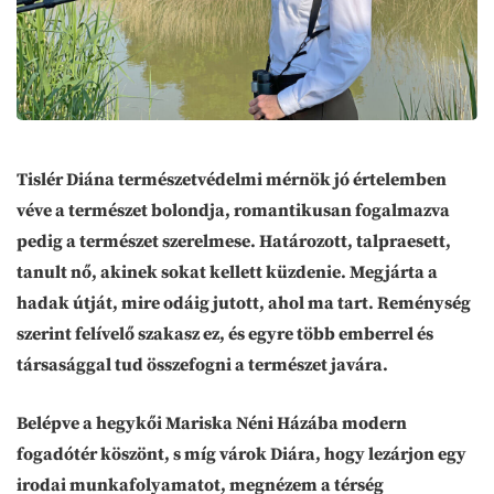
Tislér Diána természetvédelmi mérnök jó értelemben
véve a természet bolondja, romantikusan fogalmazva
pedig a természet szerelmese. Határozott, talpraesett,
tanult nő, akinek sokat kellett küzdenie. Megjárta a
hadak útját, mire odáig jutott, ahol ma tart. Reménység
szerint felívelő szakasz ez, és egyre több emberrel és
társasággal tud összefogni a természet javára.
Belépve a hegykői Mariska Néni Házába modern
fogadótér köszönt, s míg várok Diára, hogy lezárjon egy
irodai munkafolyamatot, megnézem a térség