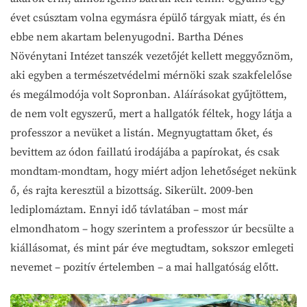
évet csúsztam volna egymásra épülő tárgyak miatt, és én
ebbe nem akartam belenyugodni. Bartha Dénes
Növénytani Intézet tanszék vezetőjét kellett meggyőznöm,
aki egyben a természetvédelmi mérnöki szak szakfelelőse
és megálmodója volt Sopronban. Aláírásokat gyűjtöttem,
de nem volt egyszerű, mert a hallgatók féltek, hogy látja a
professzor a nevüket a listán. Megnyugtattam őket, és
bevittem az ódon faillatú irodájába a papírokat, és csak
mondtam-mondtam, hogy miért adjon lehetőséget nekünk
ő, és rajta keresztül a bizottság. Sikerült. 2009-ben
lediplomáztam. Ennyi idő távlatában – most már
elmondhatom – hogy szerintem a professzor úr becsülte a
kiállásomat, és mint pár éve megtudtam, sokszor emlegeti
nevemet – pozitív értelemben – a mai hallgatóság előtt.