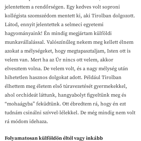
jelentettem a rendőrségen. Egy kedves volt soproni
kollégista szomszédom mentett ki, aki Tirolban dolgozott.
Látod, ennyit jelentettek a selmeci egyetemi
hagyományaink! Én mindig megjártam külföldi
munkavállalással. Valószínűleg nekem meg kellett élnem
azokat a mélységeket, hogy megtapasztaljam, Isten ott is
velem van. Mert ha az Úr nincs ott velem, akkor
elvesztem volna. De velem volt, és a nagy mélység után
hihetetlen hasznos dolgokat adott. Például Tirolban
élhettem meg életem első túravezetését gyermekekkel,
ahol orchideát láttunk, hangyabolyt figyeltünk meg és
“mohaágyba” feküdtünk. Ott ébredtem rá, hogy én ezt
tudnám csinálni szívvel-lélekkel. De még mindig nem volt
rá módom idehaza.
Folyamatosan külföldön éltél vagy inkább