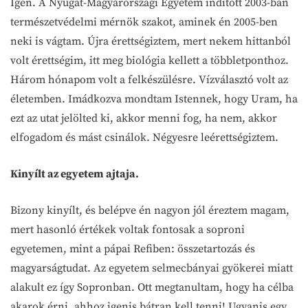
Igen. A Nyugat-Magyarországi Egyetem indított 2003-ban
természetvédelmi mérnök szakot, aminek én 2005-ben
neki is vágtam. Újra érettségiztem, mert nekem hittanból
volt érettségim, itt meg biológia kellett a többletponthoz.
Három hónapom volt a felkészülésre. Vízválasztó volt az
életemben. Imádkozva mondtam Istennek, hogy Uram, ha
ezt az utat jelölted ki, akkor menni fog, ha nem, akkor
elfogadom és mást csinálok. Négyesre leérettségiztem.
Kinyílt az egyetem ajtaja.
Bizony kinyílt, és belépve én nagyon jól éreztem magam,
mert hasonló értékek voltak fontosak a soproni
egyetemen, mint a pápai Refiben: összetartozás és
magyarságtudat. Az egyetem selmecbányai gyökerei miatt
alakult ez így Sopronban. Ott megtanultam, hogy ha célba
akarok érni, ahhoz igenis bátran kell tenni! Ugyanis egy