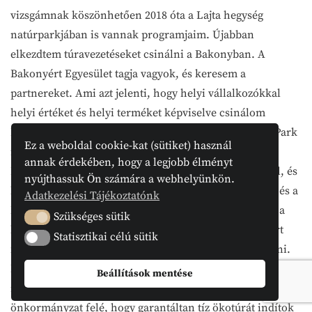
vizsgámnak köszönhetően 2018 óta a Lajta hegység
natúrparkjában is vannak programjaim. Újabban
elkezdtem túravezetéseket csinálni a Bakonyban. A
Bakonyért Egyesület tagja vagyok, és keresem a
partnereket. Ami azt jelenti, hogy helyi vállalkozókkal
helyi értéket és helyi terméket képviselve csinálom
Leader szellemiségben. A Balaton-Felvidéki Nemzeti Park
Ez a weboldal cookie-kat (sütiket) használ
igazgatóságához tartozik a Magas-Bakony Tájvédelmi
annak érdekében, hogy a legjobb élményt
Körzet, tehát Bakonyszentkirály, Csesznek, Bakonybél, és
nyújthassuk Ön számára a webhelyünkön.
ha jól sikerülnek a tárgyalások, akkor a Fertő-Hanság és a
Adatkezelési Tájékoztatónk
Neusiedler See – Seewinkel Nemzeti Parkok után már a
Szükséges sütik
Szükséges sütik
harmadik Nemzeti Parkkal leszek leszerződve. Ez azért
Statisztikai célú sütik
Statisztikai célú sütik
fontos, mert közös együttműködésben lehet jól csinálni.
Mariska néni házát, ezt az információs pontot Hegykőn,
Beállítások mentése
megbízási szerződéssel csinálom. Azt vállaltam az
önkormányzat felé, hogy garantáltan tíz ökotúrát indítok