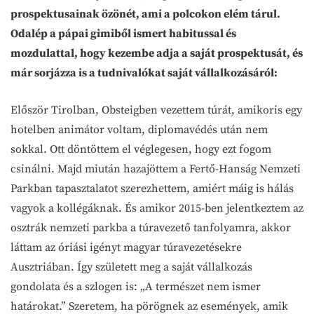
prospektusainak özönét, ami a polcokon elém tárul.
Odalép a pápai gimiből ismert habitussal és
mozdulattal, hogy kezembe adja a saját prospektusát, és
már sorjázza is a tudnivalókat saját vállalkozásáról:
Először Tirolban, Obsteigben vezettem túrát, amikoris egy
hotelben animátor voltam, diplomavédés után nem
sokkal. Ott döntöttem el véglegesen, hogy ezt fogom
csinálni. Majd miután hazajöttem a Fertő-Hanság Nemzeti
Parkban tapasztalatot szerezhettem, amiért máig is hálás
vagyok a kollégáknak. És amikor 2015-ben jelentkeztem az
osztrák nemzeti parkba a túravezető tanfolyamra, akkor
láttam az óriási igényt magyar túravezetésekre
Ausztriában. Így született meg a saját vállalkozás
gondolata és a szlogen is: „A természet nem ismer
határokat.” Szeretem, ha pörögnek az események, amik