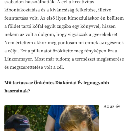
szabadon használhatták. A cél a kreativitás
kibontakoztatása és a kíváncsiság felkeltése, illetve
fenntartása volt. Az első ilyen kimozduláskor én beültem
a földet tartó kőfal egyik zugába egy könyvvel, hiszen
nekem az volt a dolgom, hogy vigyázzak a gyerekekre!
Nem értettem akkor még pontosan mi ennek az egésznek
a célja. Ezt a pillanatot örökítette meg fényképen Frau
Linzenmayer. Most már tudom; a természet megismerése
és megszerettetése volt a cél.
Mit tartasz az Önkéntes Diakóniai Év legnagyobb
hasznának?
Az az év