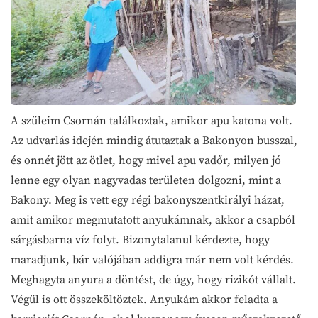
A szüleim Csornán találkoztak, amikor apu katona volt.
Az udvarlás idején mindig átutaztak a Bakonyon busszal,
és onnét jött az ötlet, hogy mivel apu vadőr, milyen jó
lenne egy olyan nagyvadas területen dolgozni, mint a
Bakony. Meg is vett egy régi bakonyszentkirályi házat,
amit amikor megmutatott anyukámnak, akkor a csapból
sárgásbarna víz folyt. Bizonytalanul kérdezte, hogy
maradjunk, bár valójában addigra már nem volt kérdés.
Meghagyta anyura a döntést, de úgy, hogy rizikót vállalt.
Végül is ott összeköltöztek. Anyukám akkor feladta a