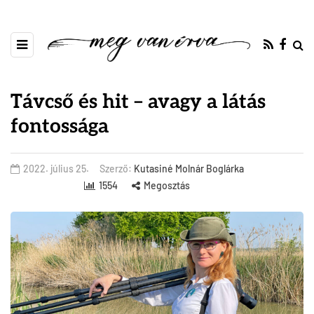
Távcső és hit – avagy a látás
fontossága
2022. július 25.
Szerző:
Kutasiné Molnár Boglárka
1554
Megosztás