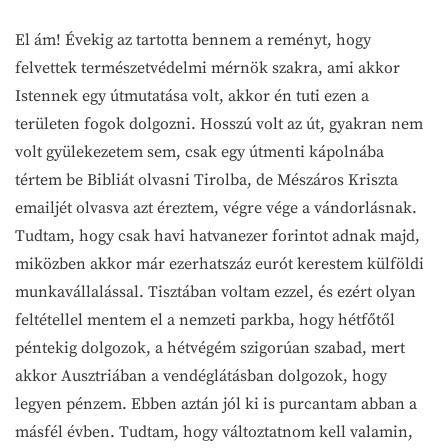
El ám! Évekig az tartotta bennem a reményt, hogy
felvettek természetvédelmi mérnök szakra, ami akkor
Istennek egy útmutatása volt, akkor én tuti ezen a
területen fogok dolgozni. Hosszú volt az út, gyakran nem
volt gyülekezetem sem, csak egy útmenti kápolnába
tértem be Bibliát olvasni Tirolba, de Mészáros Kriszta
emailjét olvasva azt éreztem, végre vége a vándorlásnak.
Tudtam, hogy csak havi hatvanezer forintot adnak majd,
miközben akkor már ezerhatszáz eurót kerestem külföldi
munkavállalással. Tisztában voltam ezzel, és ezért olyan
feltétellel mentem el a nemzeti parkba, hogy hétfőtől
péntekig dolgozok, a hétvégém szigorúan szabad, mert
akkor Ausztriában a vendéglátásban dolgozok, hogy
legyen pénzem. Ebben aztán jól ki is purcantam abban a
másfél évben. Tudtam, hogy változtatnom kell valamin,