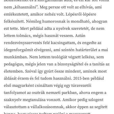
nem „kihasználni”. Meg persze ott volt az elhívás, ami
emlékeztetett, amikor nehéz volt. Lépésről-lépésre
felkészített. Némileg humorosnak is mondható, ahogyan
ezt tette. Mert például adta a nyelvek szeretetét, de nem
lettem tolmács, mégis hasznát veszem. Aztán
rendezvényszervezés felé kacsingattam, és engedte az
idegenforgalmit elvégezni, ami szintén határterület a mai
munkámban. Nem lettem teológiát végzett lelkész, sem
pedagógus, mégis jelen van a bizonyságtétel és a tanítás az
életemben. Szóval így gyúrt össze mindent, aminek most
áldását érzem és fel tudom használni. 2015-ben például
első magyarként csináltam végig egy túravezetői
tanfolyamot az osztrák nemzeti parkban, ahova engem a
szaknyelv megtanulása vonzott. Amikor pedig szlogent
választottam a vállalkozásomnak, akkor éppen az segített
benne, hogy vissza tudtam nyúlni a megszerzett