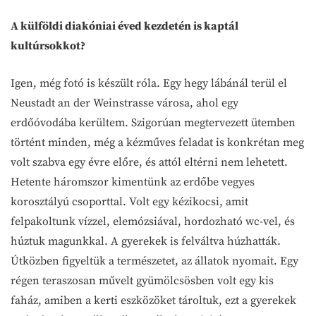
A külföldi diakóniai éved kezdetén is kaptál
kultúrsokkot?
Igen, még fotó is készült róla. Egy hegy lábánál terül el
Neustadt an der Weinstrasse városa, ahol egy
erdőóvodába kerültem. Szigorúan megtervezett ütemben
történt minden, még a kézműves feladat is konkrétan meg
volt szabva egy évre előre, és attól eltérni nem lehetett.
Hetente háromszor kimentünk az erdőbe vegyes
korosztályú csoporttal. Volt egy kézikocsi, amit
felpakoltunk vízzel, elemózsiával, hordozható wc-vel, és
húztuk magunkkal. A gyerekek is felváltva húzhatták.
Útközben figyeltük a természetet, az állatok nyomait. Egy
régen teraszosan művelt gyümölcsösben volt egy kis
faház, amiben a kerti eszközöket tároltuk, ezt a gyerekek