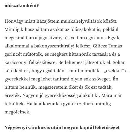
időszakonként?
Honvágy miatt hazajöttem munkahelyváltások között.
Mindig kihasználtam azokat az időszakokat is, például
megcsináltam a jogosítványt és vettem egy autót. Egyik
alkalommal a bakonyszentkirályi lelkész, Gilicze Tamás
gerincét műtötték, és megkért hittanórák tartására és a
karácsonyi felkészítésre. Betlehemest játszottuk el. Sokan
kételkedtek, hogy egyáltalán – mint mondták – „ezekkel” a
gyerekekkel meg lehet tanítani olyan sok szöveget. Én
hittem bennük, megszerettem őket és ők ezt tudták,
érezték. Nagyon jó gyerekközösség alakult ki. Mára már
felnőttek. Ha találkozunk a gyülekezetben, mindig
megölelnek.
Négyévnyi várakozás után hogyan kaptál lehetőséget