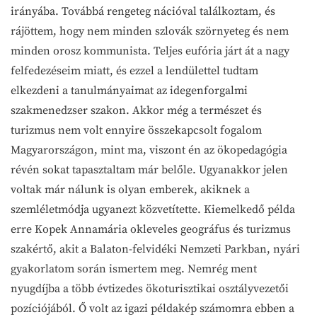
irányába. Továbbá rengeteg nációval találkoztam, és
rájöttem, hogy nem minden szlovák szörnyeteg és nem
minden orosz kommunista. Teljes eufória járt át a nagy
felfedezéseim miatt, és ezzel a lendülettel tudtam
elkezdeni a tanulmányaimat az idegenforgalmi
szakmenedzser szakon. Akkor még a természet és
turizmus nem volt ennyire összekapcsolt fogalom
Magyarországon, mint ma, viszont én az ökopedagógia
révén sokat tapasztaltam már belőle. Ugyanakkor jelen
voltak már nálunk is olyan emberek, akiknek a
szemléletmódja ugyanezt közvetítette. Kiemelkedő példa
erre Kopek Annamária okleveles geográfus és turizmus
szakértő, akit a Balaton-felvidéki Nemzeti Parkban, nyári
gyakorlatom során ismertem meg. Nemrég ment
nyugdíjba a több évtizedes ökoturisztikai osztályvezetői
pozíciójából. Ő volt az igazi példakép számomra ebben a