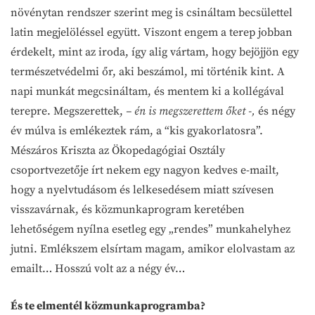
növénytan rendszer szerint meg is csináltam becsülettel
latin megjelöléssel együtt. Viszont engem a terep jobban
érdekelt, mint az iroda, így alig vártam, hogy bejöjjön egy
természetvédelmi őr, aki beszámol, mi történik kint. A
napi munkát megcsináltam, és mentem ki a kollégával
terepre. Megszerettek,
– én is megszerettem őket -,
és négy
év múlva is emlékeztek rám, a “kis gyakorlatosra”.
Mészáros Kriszta az Ökopedagógiai Osztály
csoportvezetője írt nekem egy nagyon kedves e-mailt,
hogy a nyelvtudásom és lelkesedésem miatt szívesen
visszavárnak, és közmunkaprogram keretében
lehetőségem nyílna esetleg egy „rendes” munkahelyhez
jutni. Emlékszem elsírtam magam, amikor elolvastam az
emailt… Hosszú volt az a négy év…
És te elmentél közmunkaprogramba?