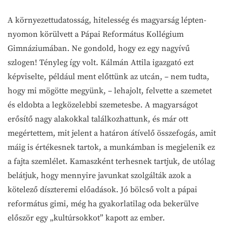
A környezettudatosság, hitelesség és magyarság lépten-
nyomon körülvett a Pápai Református Kollégium
Gimnáziumában. Ne gondold, hogy ez egy nagyívű
szlogen! Tényleg így volt. Kálmán Attila igazgató ezt
képviselte, például ment előttünk az utcán, – nem tudta,
hogy mi mögötte megyünk, – lehajolt, felvette a szemetet
és eldobta a legközelebbi szemetesbe. A magyarságot
erősítő nagy alakokkal találkozhattunk, és már ott
megértettem, mit jelent a határon átívelő összefogás, amit
máig is értékesnek tartok, a munkámban is megjelenik ez
a fajta szemlélet. Kamaszként terhesnek tartjuk, de utólag
belátjuk, hogy mennyire javunkat szolgálták azok a
kötelező díszteremi előadások. Jó bölcső volt a pápai
református gimi, még ha gyakorlatilag oda bekerülve
először egy „kultúrsokkot” kapott az ember.