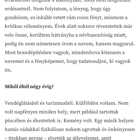
erdészetnél. Nem folytatom, a lényeg, hogy úgy
gondolom, ez inkább vetett rám rossz fényt, mintsem a
kritikus véleményem. Évek alatt sokszor tévesztettek már
vele össze, kerültem hátrányba a névhasonlóság miatt,
pedig én nem németesen írom a nevem, hanem magyarul.
Most brandépítésben vagyok, mindenhova kiteszem a
nevemet és a fényképemet, hogy tudatosuljon, ki vagyok
én.
Miből éltél négy évig?
Vendéglátásból és turizmusból. Külföldön voltam. Nem
volt napfényes minden hely, mert például tartottak
pincében és éheztettek is. Kemény volt. Egy másik helyen
hamis vádakkal fizikálisan nekem ugrottak és önkényesen
– titokban persze – elvették az útlevelemet, amit