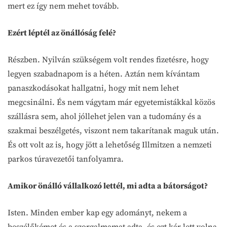
mert ez így nem mehet tovább.
Ezért léptél az önállóság felé?
Részben. Nyilván szükségem volt rendes fizetésre, hogy
legyen szabadnapom is a héten. Aztán nem kívántam
panaszkodásokat hallgatni, hogy mit nem lehet
megcsinálni. És nem vágytam már egyetemistákkal közös
szállásra sem, ahol jóllehet jelen van a tudomány és a
szakmai beszélgetés, viszont nem takarítanak maguk után.
És ott volt az is, hogy jött a lehetőség Illmitzen a nemzeti
parkos túravezetői tanfolyamra.
Amikor önálló vállalkozó lettél, mi adta a bátorságot?
Isten. Minden ember kap egy adományt, nekem a
beszélőkémet és a szorgalmamat adta, és ezt kár lett volna