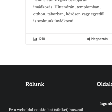
imádkozás. Hittanórán, templomban,
otthon, táborban, közösen vagy egyedül
is szoktunk imádkozni.
1210
Megosztás
Rólunk
Oldal
Hiszünk abban, hogy a Biblia Isten
Magunk
Ez a weboldal cookie-kat (sütiket) használ
Igéje, amelyet emberek írtak