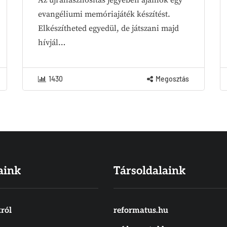
evangéliumi memóriajáték készítést.
Elkészítheted egyedül, de játszani majd
hívjál…
1430
Megosztás
aink
Társoldalaink
ról
reformatus.hu