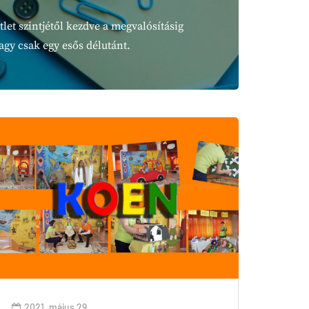
let szintjétől kezdve a megvalósításig
vagy csak egy esős délutánt.
2021. május 29.