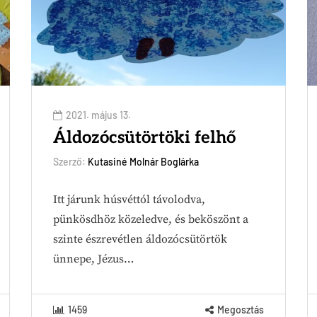
2021. május 13.
Áldozócsütörtöki felhő
Szerző:
Kutasiné Molnár Boglárka
Itt járunk húsvéttól távolodva,
pünkösdhöz közeledve, és beköszönt a
szinte észrevétlen áldozócsütörtök
ünnepe, Jézus…
1459
Megosztás