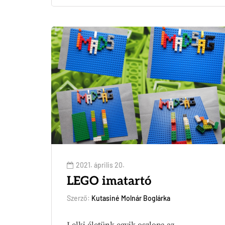
2021. április 20.
LEGO imatartó
Szerző:
Kutasiné Molnár Boglárka
Lelki életünk egyik oszlopa az