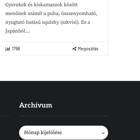
Gyerekek és kiskamaszok között
menőnek számít a puha, összenyomható,
nyugtató hatású squishy (szkvisi). Ez a
Japánból…
1796
Megosztás
Archívum
Archívum
Archívum
Hónap kijelölése