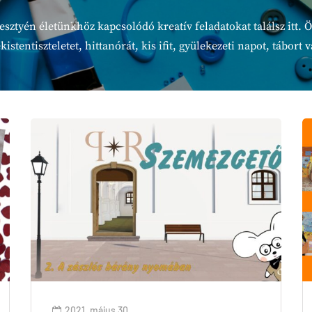
sztyén életünkhöz kapcsolódó kreatív feladatokat találsz itt. Öt
stentiszteletet, hittanórát, kis ifit, gyülekezeti napot, tábort 
2021. május 30.