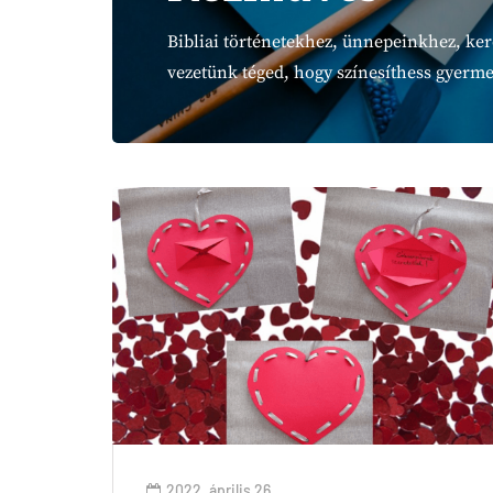
Bibliai történetekhez, ünnepeinkhez, kere
vezetünk téged, hogy színesíthess gyermeki
2022. április 26.