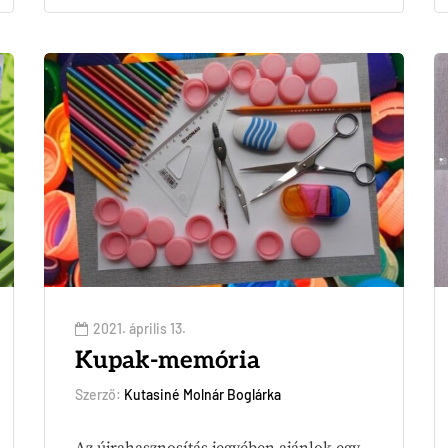
2021. április 13.
Kupak-memória
Szerző:
Kutasiné Molnár Boglárka
Az újrahasznosítás jegyében ajánlok egy