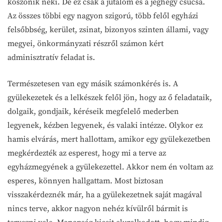
köszönik neki. De ez csak a jutalom és a jéghegy csúcsa.
Az összes többi egy nagyon szigorú, több felől egyházi
felsőbbség, kerület, zsinat, bizonyos szinten állami, vagy
megyei, önkormányzati részről számon kért
adminisztratív feladat is.
Természetesen van egy másik számonkérés is. A
gyülekezetek és a lelkészek felől jön, hogy az ő feladataik,
dolgaik, gondjaik, kéréseik megfelelő mederben
legyenek, kézben legyenek, és valaki intézze. Olykor ez
hamis elvárás, mert hallottam, amikor egy gyülekezetben
megkérdezték az esperest, hogy mi a terve az
egyházmegyének a gyülekezettel. Akkor nem én voltam az
esperes, könnyen hallgattam. Most biztosan
visszakérdeznék már, ha a gyülekezetnek saját magával
nincs terve, akkor nagyon nehéz kívülről bármit is