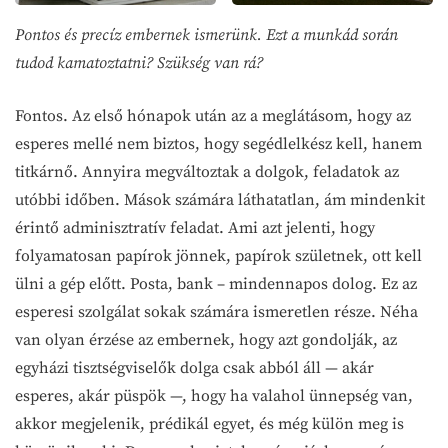
Pontos és precíz embernek ismerünk. Ezt a munkád során
tudod kamatoztatni? Szükség van rá?
Fontos. Az első hónapok után az a meglátásom, hogy az
esperes mellé nem biztos, hogy segédlelkész kell, hanem
titkárnő. Annyira megváltoztak a dolgok, feladatok az
utóbbi időben. Mások számára láthatatlan, ám mindenkit
érintő adminisztratív feladat. Ami azt jelenti, hogy
folyamatosan papírok jönnek, papírok születnek, ott kell
ülni a gép előtt. Posta, bank – mindennapos dolog. Ez az
esperesi szolgálat sokak számára ismeretlen része. Néha
van olyan érzése az embernek, hogy azt gondolják, az
egyházi tisztségviselők dolga csak abból áll — akár
esperes, akár püspök —, hogy ha valahol ünnepség van,
akkor megjelenik, prédikál egyet, és még külön meg is