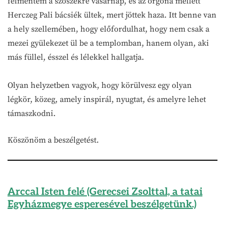
felmentem a szószékre vasárnap, és az orgona mellett
Herczeg Pali bácsiék ültek, mert jöttek haza. Itt benne van
a hely szellemében, hogy előfordulhat, hogy nem csak a
mezei gyülekezet ül be a templomban, hanem olyan, aki
más füllel, ésszel és lélekkel hallgatja.
Olyan helyzetben vagyok, hogy körülvesz egy olyan
légkör, közeg, amely inspirál, nyugtat, és amelyre lehet
támaszkodni.
Köszönöm a beszélgetést.
Arccal Isten felé (Gerecsei Zsolttal, a tatai
Egyházmegye esperesével beszélgetünk.)