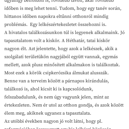
ugyanígy belföldön is, rövidebb távon, akár rövidebb
időben is meg lehet tenni. Tudom, hogy egy tanév során,
hittanos időben napokra eltűnni otthonról mindig
problémás. Egy lelkészértekezletet összehozni is.
A hivatalos találkozásunkon túl is legyenek alkalmaink. Jó
tapasztalatom volt a kiskör. A Héthatár, tatai kiskör
nagyon élt. Azt jelentette, hogy azok a lelkészek, akik a
szolgálati területükön nagyjából együtt vannak, egymás
mellett, azok plusz minősített alkalmakon is találkoztak.
Most ezek a körök csipkerózsika álmukat alusszák.
Benne van a terveim között a párnapos kirándulás,
találkozó is, ahol kicsit ki is kapcsolódunk,
felszabadulunk, és nem úgy vagyunk jelen, mint az
értekezleten. Nem ér utol az otthon gondja, és azok között
élem meg, akiknek ugyanez a tapasztalata.
Az utóbbi években nagyon jó volt látni, hogy pl.