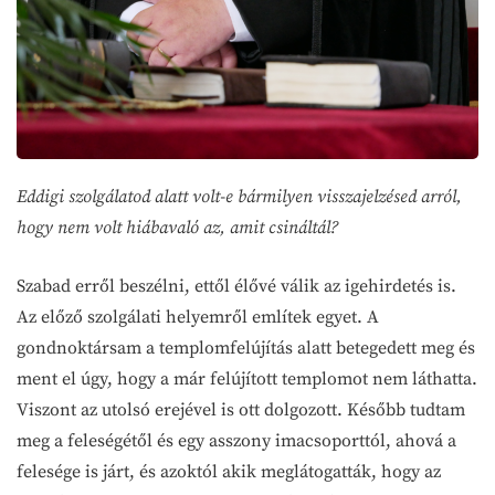
Eddigi szolgálatod alatt volt-e bármilyen visszajelzésed arról,
hogy nem volt hiábavaló az, amit csináltál?
Szabad erről beszélni, ettől élővé válik az igehirdetés is.
Az előző szolgálati helyemről említek egyet. A
gondnoktársam a templomfelújítás alatt betegedett meg és
ment el úgy, hogy a már felújított templomot nem láthatta.
Viszont az utolsó erejével is ott dolgozott. Később tudtam
meg a feleségétől és egy asszony imacsoporttól, ahová a
felesége is járt, és azoktól akik meglátogatták, hogy az