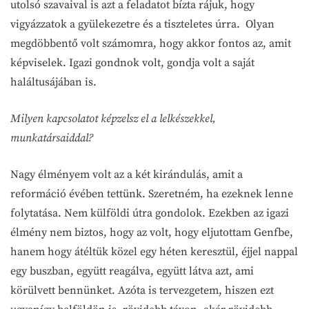
utolsó szavaival is azt a feladatot bízta rájuk, hogy
vigyázzatok a gyülekezetre és a tiszteletes úrra. Olyan
megdöbbentő volt számomra, hogy akkor fontos az, amit
képviselek. Igazi gondnok volt, gondja volt a saját
haláltusájában is.
Milyen kapcsolatot képzelsz el a lelkészekkel,
munkatársaiddal?
Nagy élményem volt az a két kirándulás, amit a
reformáció évében tettünk. Szeretném, ha ezeknek lenne
folytatása. Nem külföldi útra gondolok. Ezekben az igazi
élmény nem biztos, hogy az volt, hogy eljutottam Genfbe,
hanem hogy átéltük közel egy héten keresztül, éjjel nappal
egy buszban, együtt reagálva, együtt látva azt, ami
körülvett bennünket. Azóta is tervezgetem, hiszen ezt