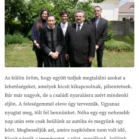
Az külön öröm, hogy együtt tudjuk megtalálni azokat a
lehetőségeket, amelyek kicsit kikapcsolnak, pihentetnek.
Bár már nagyok, de a családi nyaralásra azért mindenki
eljön. A feleségemmel eleve úgy tervezzük. Ugyanaz
nyugtat meg, tölt fel bennünket. Néha egy-egy nehezebb
nap után este csak beülünk az autóba és megyünk egy
kört. Megbeszéljük azt, amire napközben nem volt idő.
Kicsit nézzük a természetet, a tájat, megállunk, leülünk