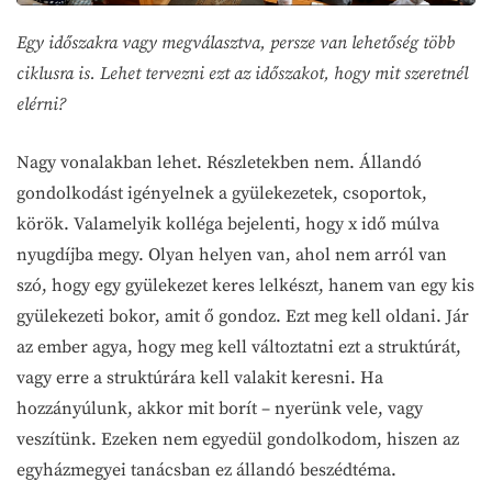
Egy időszakra vagy megválasztva, persze van lehetőség több
ciklusra is. Lehet tervezni ezt az időszakot, hogy mit szeretnél
elérni?
Nagy vonalakban lehet. Részletekben nem. Állandó
gondolkodást igényelnek a gyülekezetek, csoportok,
körök. Valamelyik kolléga bejelenti, hogy x idő múlva
nyugdíjba megy. Olyan helyen van, ahol nem arról van
szó, hogy egy gyülekezet keres lelkészt, hanem van egy kis
gyülekezeti bokor, amit ő gondoz. Ezt meg kell oldani. Jár
az ember agya, hogy meg kell változtatni ezt a struktúrát,
vagy erre a struktúrára kell valakit keresni. Ha
hozzányúlunk, akkor mit borít – nyerünk vele, vagy
veszítünk. Ezeken nem egyedül gondolkodom, hiszen az
egyházmegyei tanácsban ez állandó beszédtéma.