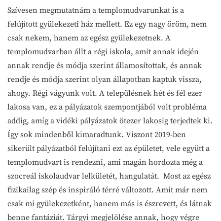
Szívesen megmutatnám a templomudvarunkat is a
felújított gyülekezeti ház mellett. Ez egy nagy öröm, nem
csak nekem, hanem az egész gyülekezetnek. A
templomudvarban állt a régi iskola, amit annak idején
annak rendje és módja szerint államosítottak, és annak
rendje és módja szerint olyan állapotban kaptuk vissza,
ahogy. Régi vágyunk volt. A településnek hét és fél ezer
lakosa van, ez a pályázatok szempontjából volt probléma
addig, amíg a vidéki pályázatok ötezer lakosig terjedtek ki.
Így sok mindenből kimaradtunk. Viszont 2019-ben
sikerült pályázatból felújítani ezt az épületet, vele együtt a
templomudvart is rendezni, ami magán hordozta még a
szocreál iskolaudvar lelkületét, hangulatát. Most az egész
fizikailag szép és inspiráló térré változott. Amit már nem
csak mi gyülekezetként, hanem más is észrevett, és látnak
benne fantáziát. Tárgyi megjelölése annak, hogy végre