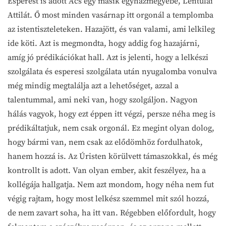
Esperest is adott Ács egy másik egyházmegyébe, Lentulai
Attilát. Ő most minden vasárnap itt orgonál a templomba
az istentiszteleteken. Hazajött, és van valami, ami lelkileg
ide köti. Azt is megmondta, hogy addig fog hazajárni,
amíg jó prédikációkat hall. Azt is jelenti, hogy a lelkészi
szolgálata és esperesi szolgálata után nyugalomba vonulva
még mindig megtalálja azt a lehetőséget, azzal a
talentummal, ami neki van, hogy szolgáljon. Nagyon
hálás vagyok, hogy ezt éppen itt végzi, persze néha meg is
prédikáltatjuk, nem csak orgonál. Ez megint olyan dolog,
hogy bármi van, nem csak az elődömhöz fordulhatok,
hanem hozzá is. Az Úristen körülvett támaszokkal, és még
kontrollt is adott. Van olyan ember, akit feszélyez, ha a
kollégája hallgatja. Nem azt mondom, hogy néha nem fut
végig rajtam, hogy most lelkész szemmel mit szól hozzá,
de nem zavart soha, ha itt van. Régebben előfordult, hogy