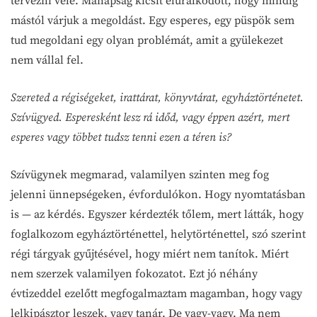
tervezni vele. Manapság kicsit eluralkodott, hogy mindig
mástól várjuk a megoldást. Egy esperes, egy püspök sem
tud megoldani egy olyan problémát, amit a gyülekezet
nem vállal fel.
Szereted a régiségeket, irattárat, könyvtárat, egyháztörténetet.
Szívügyed. Esperesként lesz rá időd, vagy éppen azért, mert
esperes vagy többet tudsz tenni ezen a téren is?
Szívügynek megmarad, valamilyen szinten meg fog
jelenni ünnepségeken, évfordulókon. Hogy nyomtatásban
is — az kérdés. Egyszer kérdezték tőlem, mert látták, hogy
foglalkozom egyháztörténettel, helytörténettel, szó szerint
régi tárgyak gyűjtésével, hogy miért nem tanítok. Miért
nem szerzek valamilyen fokozatot. Ezt jó néhány
évtizeddel ezelőtt megfogalmaztam magamban, hogy vagy
lelkipásztor leszek, vagy tanár. De vagy-vagy. Ma nem