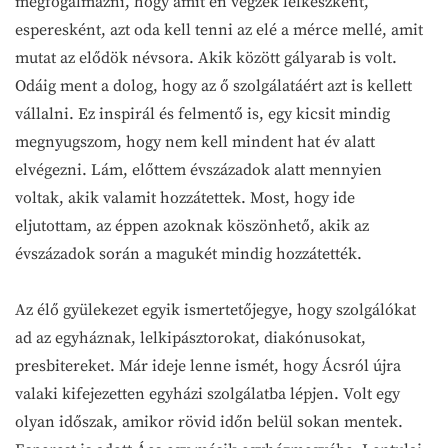
megfogalmazni, hogy amit én végzek lelkészként,
esperesként, azt oda kell tenni az elé a mérce mellé, amit
mutat az elődök névsora. Akik között gályarab is volt.
Odáig ment a dolog, hogy az ő szolgálatáért azt is kellett
vállalni. Ez inspirál és felmentő is, egy kicsit mindig
megnyugszom, hogy nem kell mindent hat év alatt
elvégezni. Lám, előttem évszázadok alatt mennyien
voltak, akik valamit hozzátettek. Most, hogy ide
eljutottam, az éppen azoknak köszönhető, akik az
évszázadok során a magukét mindig hozzátették.
Az élő gyülekezet egyik ismertetőjegye, hogy szolgálókat
ad az egyháznak, lelkipásztorokat, diakónusokat,
presbitereket. Már ideje lenne ismét, hogy Ácsról újra
valaki kifejezetten egyházi szolgálatba lépjen. Volt egy
olyan időszak, amikor rövid időn belül sokan mentek.