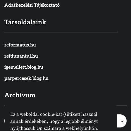
Adatkezelési Tájékoztató
Társoldalaink
reformatus.hu
refdunantul.hu
igemellett.blog.hu
parpercesek.blog.hu
Archívum
Ez a weboldal cookie-kat (sütiket) használ
Archívum
Archívum
Hónap kijelölése
annak érdekében, hogy a legjobb élményt
nyújthassuk Ön számára a webhelyünkön.