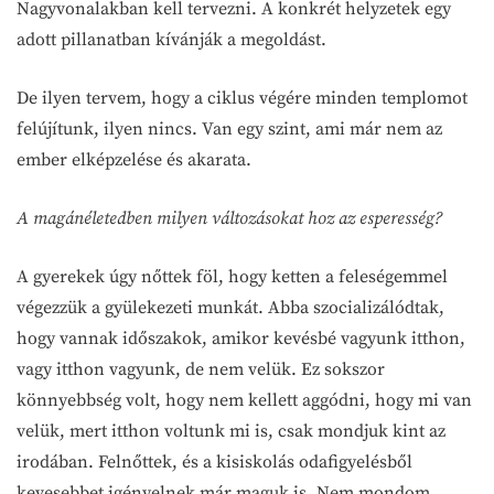
Nagyvonalakban kell tervezni. A konkrét helyzetek egy
adott pillanatban kívánják a megoldást.
De ilyen tervem, hogy a ciklus végére minden templomot
felújítunk, ilyen nincs. Van egy szint, ami már nem az
ember elképzelése és akarata.
A magánéletedben milyen változásokat hoz az esperesség?
A gyerekek úgy nőttek föl, hogy ketten a feleségemmel
végezzük a gyülekezeti munkát. Abba szocializálódtak,
hogy vannak időszakok, amikor kevésbé vagyunk itthon,
vagy itthon vagyunk, de nem velük. Ez sokszor
könnyebbség volt, hogy nem kellett aggódni, hogy mi van
velük, mert itthon voltunk mi is, csak mondjuk kint az
irodában. Felnőttek, és a kisiskolás odafigyelésből
kevesebbet igényelnek már maguk is. Nem mondom,