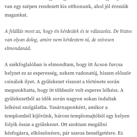
van egy szépen rendezett kis otthonunk, ahol jól érezzük
magunkat.
A felállás most az, hogy én kérdezlek és te válaszolsz. De biztos
van olyan dolog, amire nem kérdeztem rá, de szívesen
elmondanád.
A székfoglalóban is elmondtam, hogy itt Ácson furcsa
helyzet ez az esperesség, nekem vadonatúj, hiszen először
csinálok ilyet. A gyülekezet viszont a története során
megszokhatta, hogy itt többször volt esperes lelkész. A
gyülekezetből az idők során nagyon sokan indultak
lelkészi szolgálatba. Vasárnaponként, amikor a
templomból kijövünk, három templomajtóból egy helyen
folyik össze a gyülekezet. Ott szoktam megállni
kézfogásra, elköszönésre, pár szavas beszélgetésre. Ez