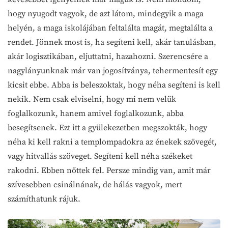
hogy nyugodt vagyok, de azt látom, mindegyik a maga
helyén, a maga iskolájában feltalálta magát, megtalálta a
rendet. Jönnek most is, ha segíteni kell, akár tanulásban,
akár logisztikában, eljuttatni, hazahozni. Szerencsére a
nagylányunknak már van jogosítványa, tehermentesít egy
kicsit ebbe. Abba is beleszoktak, hogy néha segíteni is kell
nekik. Nem csak elviselni, hogy mi nem velük
foglalkozunk, hanem amivel foglalkozunk, abba
besegítsenek. Ezt itt a gyülekezetben megszokták, hogy
néha ki kell rakni a templompadokra az énekek szövegét,
vagy hitvallás szöveget. Segíteni kell néha székeket
rakodni. Ebben nőttek fel. Persze mindig van, amit már
szívesebben csinálnának, de hálás vagyok, mert
számíthatunk rájuk.