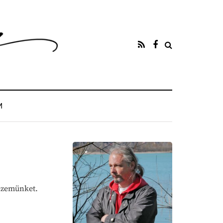
M
 szemünket.