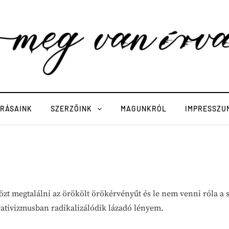
ÍRÁSAINK
SZERZŐINK
MAGUNKRÓL
IMPRESSZU
özt megtalálni az örökölt örökérvényűt és le nem venni róla a
vativizmusban radikalizálódik lázadó lényem.