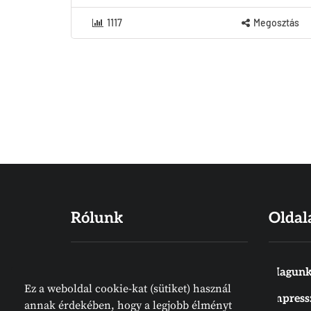
1117
Megosztás
Rólunk
Oldal
Hiszünk abban, hogy a Biblia Isten
Magunk
Ez a weboldal cookie-kat (sütiket) használ
Igéje, amelyet emberek írtak
Impres
annak érdekében, hogy a legjobb élményt