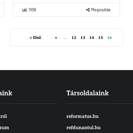
1109
Megosztás
« Első
«
...
12
13
14
15
16
aink
Társoldalaink
ról
reformatus.hu
szum
refdunantul.hu