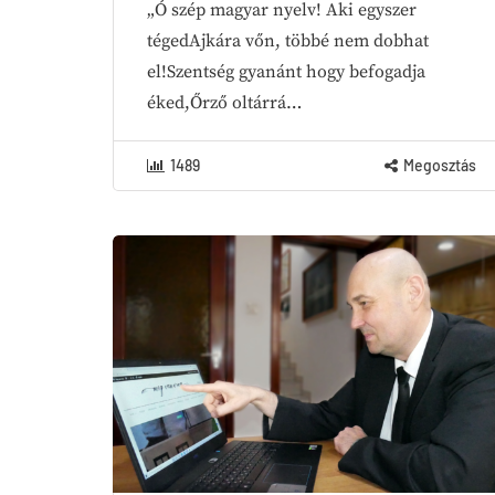
„Ó szép magyar nyelv! Aki egyszer
tégedAjkára vőn, többé nem dobhat
el!Szentség gyanánt hogy befogadja
éked,Őrző oltárrá…
1489
Megosztás