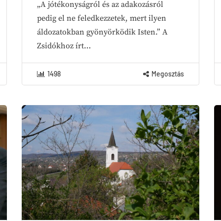
„A jótékonyságról és az adakozásról
pedig el ne feledkezzetek, mert ilyen
áldozatokban gyönyörködik Isten.” A
Zsidókhoz írt…
1498
Megosztás